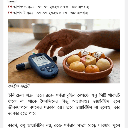
জ জাল টাকা ও টাকা তৈরির সরঞ্জামসহ আটক ২
আপলোড সময় : ০৭-০৭-২০২৬ ০৭:০৭:৩৮ অপরাহ্ন
আপডেট সময় : ০৭-০৭-২০২৬ ০৭:০৭:৩৮ অপরাহ্ন
্ত মন্ত্রণালয়ের নতুন সচিব ওবায়দুর রহমানকে
নের ফুলেল শুভেচ্ছা
থেকে রাষ্ট্রপতি পদে মনোনীত মির্জা ফখরুল
েশ্বরী নদীর পাড়ে ভাসমান অবস্থায় ব্যক্তির মরদেহ
শ্রদ্ধা জানিয়ে গোল উদযাপন ডি পলের
ফাইল ফটো
রি সিটি কলেজে অভিভাবক সমাবেশে বক্তব্য দিতে
চিনি চেনা শত্রু। তবে রক্তে শর্করা বৃদ্ধির নেপথ্যে শুধু মিষ্টি খাবারই
থাকে না, থাকে দৈনন্দিনের কিছু অভ্যাসও। ডায়াবিটিস হলে
জীবনযাপনে বদলের দরকার হয়। তবে ডায়াবিটিস না হলেও, তার
ষণ মামলায় তিনজনের যাবজ্জীবন
দরকার হতে পারে।
কারণ, শুধু ডায়াবিটিস নয়, রক্তে শর্করার মাত্রা বেড়ে যাওয়ার মূলে