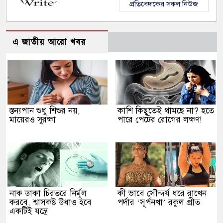
প্রতিবেদকের সকল নিউজ
এ জাতীয় আরো খবর
স্তন্যপান শুধু শিশুর নয়,
কাশি কিছুতেই থামছে না? হতে
মায়েরও সুরক্ষা
পারে পেটের রোগের লক্ষণ!
নাক ডাকা চিরতরে নির্মূল
কী ভাবে সৌন্দর্য ধরে রাখেন
করবে, শ্বাসকষ্ট উধাও হবে
পর্দার ‘সূর্পনখা’ রকুল প্রীত
একটিই যন্ত্রে