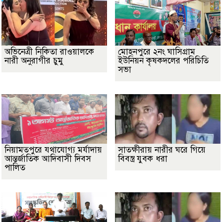
অভিনেত্রী নিকিতা রাওয়ালকে
মোহনপুরে ২নং ঘাসিগ্রাম
নারী অনুরাগীর চুমু
ইউনিয়ন কৃষকদলের পরিচিতি
সভা
নিয়ামতপুরে যথাযোগ্য মর্যাদায়
সাতক্ষীরায় নারীর ঘরে গিয়ে
আন্তর্জাতিক আদিবাসী দিবস
বিবস্ত্র যুবক ধরা
পালিত