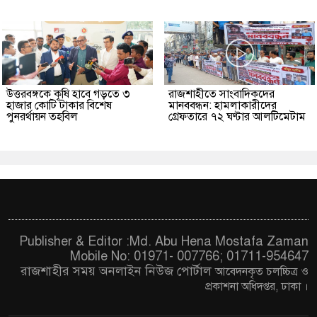
উত্তরবঙ্গকে কৃষি হাবে গড়তে ৩
রাজশাহীতে সাংবাদিকদের
হাজার কোটি টাকার বিশেষ
মানববন্ধন: হামলাকারীদের
পুনরর্থায়ন তহবিল
গ্রেফতারে ৭২ ঘণ্টার আলটিমেটাম
Publisher & Editor :Md. Abu Hena Mostafa Zaman
Mobile No: 01971- 007766; 01711-954647
রাজশাহীর সময় অনলাইন নিউজ পোর্টাল
আবেদনকৃত চ
লচ্চিত্র ও
প্রকাশনা অধিদপ্তর, ঢাকা
।