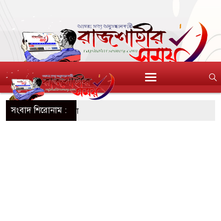
সংবাদ শিরোনাম :
িশুর নয়, মায়েরও সুরক্ষা
 নতুন জীবনে শুভেচ্ছা জানালেন প্রাক্তন প্রেমিক
িতা রাওয়ালকে নারী অনুরাগীর চুমু
 ঘাসিগ্রাম ইউনিয়ন কৃষকদলের পরিচিতি সভা
াযোগ্য মর্যাদায় আন্তর্জাতিক আদিবাসী দিবস পালিত
র ঘরে গিয়ে বিবস্ত্র যুবক ধরা