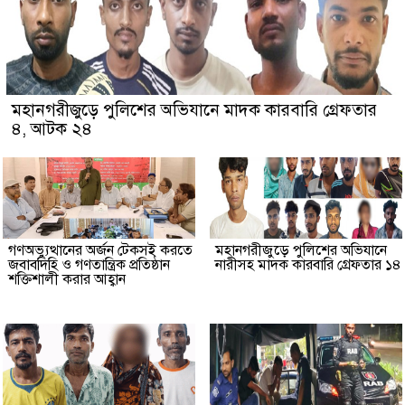
মহানগরীজুড়ে পুলিশের অভিযানে মাদক কারবারি গ্রেফতার
৪, আটক ২৪
গণঅভ্যুত্থানের অর্জন টেকসই করতে
মহানগরীজুড়ে পুলিশের অভিযানে
জবাবদিহি ও গণতান্ত্রিক প্রতিষ্ঠান
নারীসহ মাদক কারবারি গ্রেফতার ১৪
শক্তিশালী করার আহ্বান