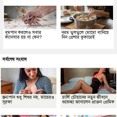
ধূমপান করলেও সবার
নরম তুলতুলে মোমো বানিয়ে
ক্যানসার হয় না কেন?
নিন প্রেশার কুকারেই
সর্বশেষ সংবাদ
স্তন্যপান শুধু শিশুর নয়, মায়েরও
চার্লি চৌহানের নতুন জীবনে
সুরক্ষা
শুভেচ্ছা জানালেন প্রাক্তন প্রেমিক