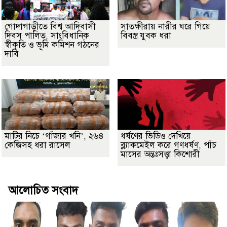
গোদাগাড়ীতে বিশ্ব আদিবাসী
সাতক্ষীরায় নারীর ঘরে গিয়ে
দিবস পালিত, সাংবিধানিক
বিবস্ত্র যুবক ধরা
স্বীকৃতি ও ভূমি কমিশন গঠনের
দাবি
মাটির নিচে ‘গাঁজার খনি’, ২৬৪
ধর্ষণের ভিডিও দেখিয়ে
কেজিসহ ধরা রাসেল
ব্ল্যাকমেইল করে গণধর্ষণ, পাঁচ
মাসের অন্তঃসত্ত্বা কিশোরী
আলোচিত সংবাদ