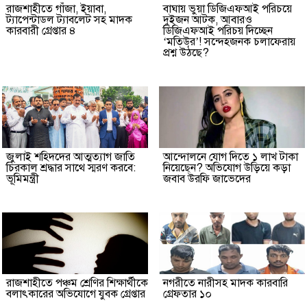
রাজশাহীতে গাঁজা, ইয়াবা,
বাঘায় ভুয়া ডিজিএফআই পরিচয়ে
ট্যাপেন্টাডল ট্যাবলেট সহ মাদক
দুইজন আটক, আবারও
কারবারী গ্রেপ্তার ৪
ডিজিএফআই পরিচয় দিচ্ছেন
‘মতিউর’! সন্দেহজনক চলাফেরায়
প্রশ্ন উঠছে?
জুলাই শহিদদের আত্মত্যাগ জাতি
আন্দোলনে যোগ দিতে ১ লাখ টাকা
চিরকাল শ্রদ্ধার সাথে স্মরণ করবে:
নিয়েছেন? অভিযোগ উড়িয়ে কড়া
ভূমিমন্ত্রী
জবাব উরফি জাভেদের
রাজশাহীতে পঞ্চম শ্রেণির শিক্ষার্থীকে
নগরীতে নারীসহ মাদক কারবারি
বলাৎকারের অভিযোগে যুবক গ্রেপ্তার
গ্রেফতার ১০