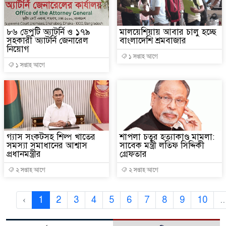
৮৬ ডেপুটি অ্যাটর্নি ও ১৭৯
মালয়েশিয়ায় আবার চালু হচ্ছে
সহকারী অ্যাটর্নি জেনারেল
বাংলাদেশি শ্রমবাজার
নিয়োগ
১ সপ্তাহ আগে
১ সপ্তাহ আগে
গ্যাস সংকটসহ শিল্প খাতের
শাপলা চত্বর হত্যাকাণ্ড মামলা:
সমস্যা সমাধানের আশ্বাস
সাবেক মন্ত্রী লতিফ সিদ্দিকী
প্রধানমন্ত্রীর
গ্রেফতার
২ সপ্তাহ আগে
২ সপ্তাহ আগে
‹
1
2
3
4
5
6
7
8
9
10
..