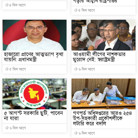
গড়ার আহ্বান রাষ্ট্রপতির
৪ দিন আগে
৫ দিন আগে
হাজারো প্রাণের আত্মত্যাগ বৃথা
আওয়ামী লীগের নাশকতার
যায়নি: প্রধানমন্ত্রী
মুরোদ নেই: স্বরাষ্ট্রমন্ত্রী
৫ দিন আগে
৬ দিন আগে
৫ আগস্ট সরকারি ছুটি, পাবেন
গণপূর্ত অধিদপ্তরের আরও ২৫৪
না যারা
উপ-সহকারী প্রকৌশলীকে
লটারি করে বদলি
৬ দিন আগে
৬ দিন আগে