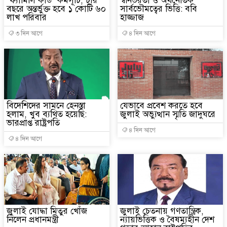
‘ফ্যামিলি কার্ড’ কর্মসূচি, চার
স্বনির্ভরতা ও অর্থনৈতিক
বছরে অন্তর্ভুক্ত হবে ১ কোটি ৬০
সার্বভৌমত্বের ভিত্তি: ববি
লাখ পরিবার
হাজ্জাজ
৩ দিন আগে
৪ দিন আগে
বিদেশিদের সামনে হেনস্তা
যেভাবে প্রবেশ করতে হবে
হলাম, খুব ব্যথিত হয়েছি:
জুলাই অভ্যুত্থান স্মৃতি জাদুঘরে
ভারপ্রাপ্ত রাষ্ট্রপতি
৪ দিন আগে
৪ দিন আগে
জুলাই যোদ্ধা মিতুর খোঁজ
জুলাই চেতনায় গণতান্ত্রিক,
নিলেন প্রধানমন্ত্রী
ন্যায়ভিত্তিক ও বৈষম্যহীন দেশ