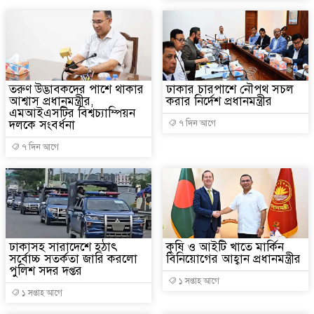
তরুণ উদ্ভাবকদের পাশে থাকার
ঢাকার চারপাশে নৌপথ সচল
আশ্বাস প্রধানমন্ত্রীর,
করার নির্দেশ প্রধানমন্ত্রীর
এমআইএসটির বিশ্বচ্যাম্পিয়ন
দলকে সংবর্ধনা
৭ দিন আগে
৭ দিন আগে
ঢাকাসহ সারাদেশে হঠাৎ
কৃষি ও আইটি খাতে মার্কিন
সর্বোচ্চ সতর্কতা জা‌রি করলো
বিনিয়োগের আহ্বান প্রধানমন্ত্রীর
পুলিশ সদর দপ্তর
১ সপ্তাহ আগে
১ সপ্তাহ আগে