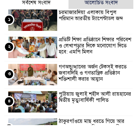
সর্বশেষ সংবাদ
আলোচিত সংবাদ
চরমাজারদিয়া এলাকায় বিপুল
পরিমান ভারতীয় ট্যাপেন্টাডল জব্দ
১
প্রতিটি শিক্ষা প্রতিষ্ঠানে শিক্ষার পরিবেশ
ও লেখাপড়ার দিকে মনোযোগ দিতে
২
হবে: এমপি মিলন
গণঅভ্যুত্থানের অর্জন টেকসই করতে
জবাবদিহি ও গণতান্ত্রিক প্রতিষ্ঠান
৩
শক্তিশালী করার আহ্বান
পুঠিয়ায় জুলাই শহীদ আলী রায়হানের
দ্বিতীয় মৃত্যুবার্ষিকী পালিত
৪
ঠাকুরগাঁওয়ে মাছ ধরতে গিয়ে আর
ফেরা হলো না বাড়ি, নোনো নদীতে
৫
বৃদ্ধের মর্মান্তিক মৃত্যু