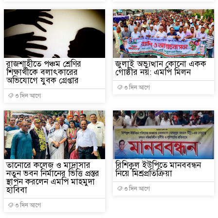
রাজশাহীতে পঞ্চম শ্রেণির
জুলাই অভ্যুত্থান কোনো একক
শিক্ষার্থীকে বলাৎকারের
গোষ্ঠীর নয়: এমপি মিলন
অভিযোগে যুবক গ্রেপ্তার
৩ দিন আগে
৩ দিন আগে
তানোরে কলেজ ও মাদ্রাসার
রিশিকুল ইউপিতে মানববন্ধন
নতুন ভবন নির্মানের ভিত্তি প্রস্তর
নিয়ে মিশ্রপ্রতিক্রিয়া
স্থাপন করলেন এমপি মাহমুদা
হাবিবা
৩ দিন আগে
৩ দিন আগে