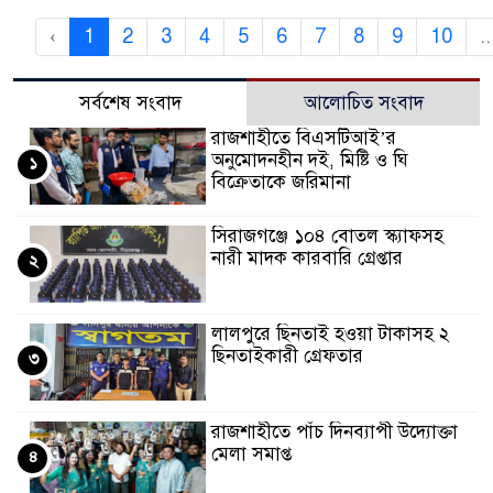
‹
1
2
3
4
5
6
7
8
9
10
..
সর্বশেষ সংবাদ
আলোচিত সংবাদ
রাজশাহীতে বিএসটিআই’র
অনুমোদনহীন দই, মিষ্টি ও ঘি
১
বিক্রেতাকে জরিমানা
সিরাজগঞ্জে ১০৪ বোতল স্ক্যাফসহ
নারী মাদক কারবারি গ্রেপ্তার
২
লালপুরে ছিনতাই হওয়া টাকাসহ ২
ছিনতাইকারী গ্রেফতার
৩
রাজশাহীতে পাঁচ দিনব্যাপী উদ্যোক্তা
মেলা সমাপ্ত
৪