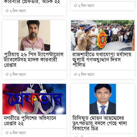
কারবারি গ্রেফতার, আটক ২২
২ দিন আগে
২ দিন আগে
পুঠিয়ায় ২৬ পিস ট্যাপেন্টাডোল
রাজশাহীতে যথাযোগ্য মর্যাদায়
ট্যাবলেটসহ মাদক কারবারী
জুুলাই গণঅভ্যুত্থান দিবস
গ্রেপ্তার
পালিত
২ দিন আগে
২ দিন আগে
নগরীতে পুলিশের অভিযানে
ডিসিফুড মোহন আহম্মেদের
গ্রেপ্তার ২২
তৎপরতায় বদলে গেছে খাদ্য
বিভাগের চিত্র
২ দিন আগে