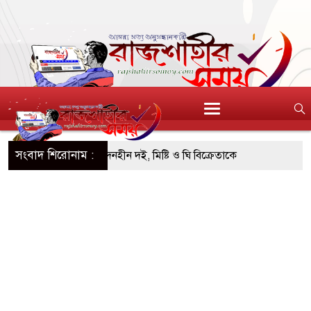
সংবাদ শিরোনাম :
বিএসটিআই’র অনুমোদনহীন দই, মিষ্টি ও ঘি বিক্রেতাকে
১০৪ বোতল স্ক্যাফসহ নারী মাদক কারবারি গ্রেপ্তার
নতাই হওয়া টাকাসহ ২ ছিনতাইকারী গ্রেফতার
াঁচ দিনব্যাপী উদ্যোক্তা মেলা সমাপ্ত
পরিচ্ছন্ন, সবুজ ও নিরাপদ নগরী হিসেবে গড়ে তুলতে