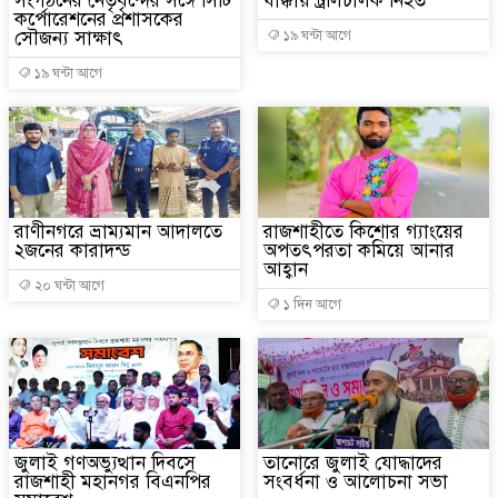
সংগঠনের নেতৃবৃন্দের সঙ্গে সিটি
ধাক্কায় ট্রলিচালক নিহত
কর্পোরেশনের প্রশাসকের
সৌজন্য সাক্ষাৎ
১৯ ঘন্টা আগে
১৯ ঘন্টা আগে
রাণীনগরে ভ্রাম্যমান আদালতে
রাজশাহীতে কিশোর গ্যাংয়ের
২জনের কারাদন্ড
অপতৎপরতা কমিয়ে আনার
আহ্বান
২০ ঘন্টা আগে
১ দিন আগে
জুলাই গণঅভ্যুত্থান দিবসে
তানোরে জুলাই যোদ্ধাদের
রাজশাহী মহানগর বিএনপির
সংবর্ধনা ও আলোচনা সভা