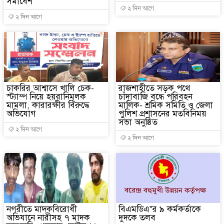
সমাবেশ
২ দিন আগে
২ দিন আগে
চাকরির আশ্বাসে খালি চেক-
রাজশাহীতে সড়ক পথে
স্ট্যাম্প নিয়ে হয়রানিমূলক
চাঁদাবাজি বন্ধে পরিবহন
মামলা, কারারক্ষীর বিরুদ্ধে
মালিক- শ্রমিক সমিতি ও জেলা
অভিযোগ
পুলিশ প্রশাসনের মতবিনিময়
সভা অনুষ্ঠিত
২ দিন আগে
২ দিন আগে
নগরীতে মাদকবিরোধী
বিএমডিএ"র ৯ কর্মকর্তাকে
অভিযানে নারীসহ ৭ মাদক
দুদকে তলব