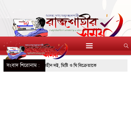
সংবাদ শিরোনাম :
িএসটিআই’র অনুমোদনহীন দই, মিষ্টি ও ঘি বিক্রেতাকে
০৪ বোতল স্ক্যাফসহ নারী মাদক কারবারি গ্রেপ্তার
তাই হওয়া টাকাসহ ২ ছিনতাইকারী গ্রেফতার
ঁচ দিনব্যাপী উদ্যোক্তা মেলা সমাপ্ত
রিচ্ছন্ন, সবুজ ও নিরাপদ নগরী হিসেবে গড়ে তুলতে