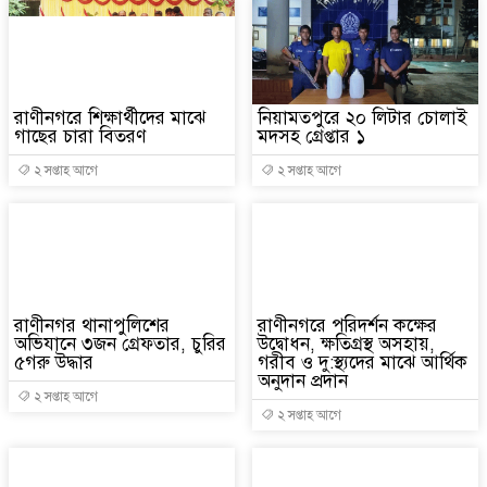
রাণীনগরে শিক্ষার্থীদের মাঝে
নিয়ামতপুরে ২০ লিটার চোলাই
গাছের চারা বিতরণ
মদসহ গ্রেপ্তার ১
২ সপ্তাহ আগে
২ সপ্তাহ আগে
রাণীনগর থানাপুলিশের
রাণীনগরে পরিদর্শন কক্ষের
অভিযানে ৩জন গ্রেফতার, চুরির
উদ্বোধন, ক্ষতিগ্রস্থ অসহায়,
৫গরু উদ্ধার
গরীব ও দু:স্থ্যদের মাঝে আর্থিক
অনুদান প্রদান
২ সপ্তাহ আগে
২ সপ্তাহ আগে