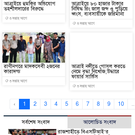
আত্রাইয়ে হুমকির অভিযোগ
আত্রাইয়ে ৮০ হাজার টাকার
তহশীলদারের বিরুদ্ধে
নিষিদ্ধ রিং জাল জব্দ ও পুড়িয়ে
ধ্বংস, ব্যবসায়ীকে জরিমানা
৩ সপ্তাহ আগে
৩ সপ্তাহ আগে
রাণীনগরে মাদকসেবী ২জনের
আত্রাই নদীতে গোসল করতে
কারাদন্ড
নেমে বৃদ্ধা নিখোঁজ,উদ্ধারে
ফায়ার সার্ভিস
৩ সপ্তাহ আগে
৩ সপ্তাহ আগে
‹
1
2
3
4
5
6
7
8
9
10
..
সর্বশেষ সংবাদ
আলোচিত সংবাদ
রাজশাহীতে বিএসটিআই’র