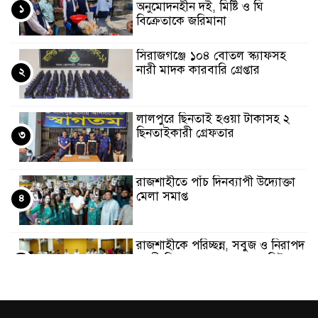
অনুমোদনহীন দই, মিষ্টি ও ঘি
১
বিক্রেতাকে জরিমানা
সিরাজগঞ্জে ১০৪ বোতল স্ক্যাফসহ
নারী মাদক কারবারি গ্রেপ্তার
২
লালপুরে ছিনতাই হওয়া টাকাসহ ২
ছিনতাইকারী গ্রেফতার
৩
রাজশাহীতে পাঁচ দিনব্যাপী উদ্যোক্তা
মেলা সমাপ্ত
৪
রাজশাহীকে পরিচ্ছন্ন, সবুজ ও নিরাপদ
নগরী হিসেবে গড়ে তুলতে সংশ্লিষ্টদের
৫
প্রতি আহ্বান রাসিক প্রশাসকের
রাসিক প্রশাসককে জুলাই গণঅভ্যুত্থান