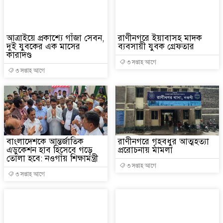
আত্রাইয়ে প্রকাশ্যে গাঁজা সেবন,
রাণীনগরে ইয়াবাসহ মাদক
দুই যুবকের এক মাসের
ব্যবসায়ী যুবক গ্রেফতার
কারাদণ্ড
৩ সপ্তাহ আগে
৩ সপ্তাহ আগে
বাংলাদেশকে আন্তর্জাতিক
রাণীনগরে গৃহবধুর আত্মহত্যা
এডুকেশন হাব হিসেবে গড়ে
প্ররোচনায় মামলা
তোলা হবে: নওগাঁয় শিক্ষামন্ত্রী
৩ সপ্তাহ আগে
৩ সপ্তাহ আগে