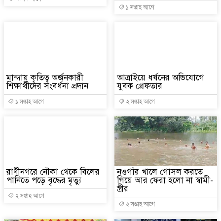
১ সপ্তাহ আগে
মান্দায় কৃতিত্ব অর্জনকারী
​আত্রাইয়ে ধর্ষনের অভিযোগে
শিক্ষার্থীদের সংবর্ধনা প্রদান
যুবক গ্রেফতার
১ সপ্তাহ আগে
২ সপ্তাহ আগে
রাণীনগরে নৌকা থেকে বিলের
নওগাঁর খালে গোসল করতে
পানিতে পড়ে বৃদ্ধের মৃত্যু
গিয়ে আর ফেরা হলো না স্বামী-
স্ত্রীর
২ সপ্তাহ আগে
২ সপ্তাহ আগে