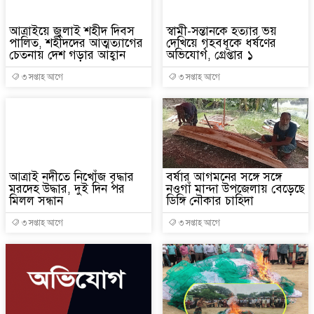
আত্রাইয়ে জুলাই শহীদ দিবস
স্বামী-সন্তানকে হত্যার ভয়
পালিত, শহীদদের আত্মত্যাগের
দেখিয়ে গৃহবধূকে ধর্ষণের
চেতনায় দেশ গড়ার আহ্বান
অভিযোগ, গ্রেপ্তার ১
৩ সপ্তাহ আগে
৩ সপ্তাহ আগে
আত্রাই নদীতে নিখোঁজ বৃদ্ধার
বর্ষার আগমনের সঙ্গে সঙ্গে
মরদেহ উদ্ধার, দুই দিন পর
নওগাঁ মান্দা উপজেলায় বেড়েছে
মিলল সন্ধান
ডিঙ্গি নৌকার চাহিদা
৩ সপ্তাহ আগে
৩ সপ্তাহ আগে