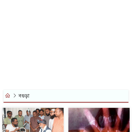
ার বছর এইচএসসির খাতা মূল্যায়ন, তদন্তে
ি শ্রদ্ধার স্রোত, ঠাকুরগাঁওয়ে জুলাই শহীদদের
োদ্ধাদের সংবর্ধনা
ের সংবর্ধনা ও আলোচনা সভা
ক-স্ট্যাম্প নিয়ে হয়রানিমূলক মামলা,
বগুড়া
দাবাজি বন্ধে পরিবহন মালিক- শ্রমিক
সনের মতবিনিময় সভা অনুষ্ঠিত
্বনির্ভরতা ও অর্থনৈতিক সার্বভৌমত্বের ভিত্তি: