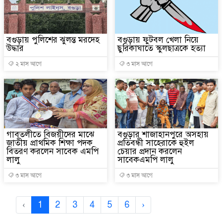
বগুড়ায় পুলিশের ঝুলন্ত মরদেহ
বগুড়ায় ফুটবল খেলা নিয়ে
উদ্ধার
ছুরিকাঘাতে স্কুলছাত্রকে হত্যা
২ মাস আগে
৩ মাস আগে
গাবতলীতে বিজয়ীদের মাঝে
বগুড়ার শাজাহানপুরে অসহায়
জাতীয় প্রাথমিক শিক্ষা পদক
প্রতিবন্ধী সাহেরাকে হুইল
বিতরণ করলেন সাবেক এমপি
চেয়ার প্রদান করলেন
লালু
সাবেকএমপি লালু
৩ মাস আগে
৩ মাস আগে
‹
1
2
3
4
5
6
›