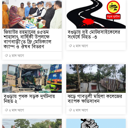
জিয়াউর রহমানের ৪৫তম
বগুড়ায় দুই মোটরসাইকেলের
শাহাদাৎ বার্ষিকী উপলক্ষে
সংঘর্ষে নিহত -৩
বাগবাড়ী'তে ফ্রি মেডিক্যাল
ক্যাম্প ও ঔষধ বিতরণ
২ মাস আগে
২ মাস আগে
বগুড়ায় পৃথক সড়ক দুর্ঘটনায়
ঝড়ে গাবতলী মহিলা কলেজের
নিহত ২
ব্যাপক ক্ষতিসাধন
২ মাস আগে
২ মাস আগে