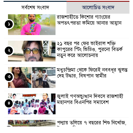
সর্বশেষ সংবাদ
আলোচিত সংবাদ
রাজশাহীতে কিশোর গ্যাংয়ের
অপতৎপরতা কমিয়ে আনার আহ্বান
১
২১ বছর পর ফের ভাইরাল শক্তি
কাপুরের স্টিং ভিডিও, পুরনো বিতর্ক
২
নতুন করে আলোচনায়
মধুচন্দ্রিমা থেকে ফিরেই নববধূর ঝুলন্ত
দেহ উদ্ধার, বিষপান স্বামীর
৩
জুলাই গণঅভ্যুত্থান দিবসে রাজশাহী
মহানগর বিএনপির সমাবেশ
৪
পদ্মায় তলিয়ে ৭ বছরের শিশু নিখোঁজ,
উদ্ধার অভিযান অব্যাহত
৫