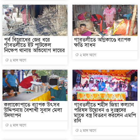
পূর্ব বিরোধের জের ধরে
গাবতলীতে অগ্নিকাণ্ডে ব্যাপক
গাবতলীতে ইট পাটকেল
ক্ষতি সাধন
নিক্ষেপ থানায় অভিযোগ দায়ের
২ মাস আগে
২ মাস আগে
কলাকোপাতে ব্যাপক উৎসব
গাবতলীতে শহীদ জিয়া কল্যান
উদ্দিপনায় বৈশাখী সুবাদ মেলা
পরিষদ উদ্বোধন ও দুঃস্থদের
উদযাপন
মাঝে বস্ত্র বিতরণ করলেন এমপি
রনি
২ মাস আগে
২ মাস আগে