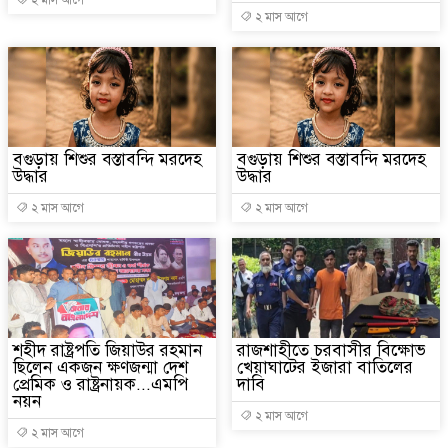
২ মাস আগে
২ মাস আগে
বগুড়ায় শিশুর বস্তাবন্দি মরদেহ
বগুড়ায় শিশুর বস্তাবন্দি মরদেহ
উদ্ধার
উদ্ধার
২ মাস আগে
২ মাস আগে
শহীদ রাষ্ট্রপতি জিয়াউর রহমান
রাজশাহীতে চরবাসীর বিক্ষোভ
ছিলেন একজন ক্ষণজন্মা দেশ
খেয়াঘাটের ইজারা বাতিলের
প্রেমিক ও রাষ্ট্রনায়ক...এমপি
দাবি
নয়ন
২ মাস আগে
২ মাস আগে