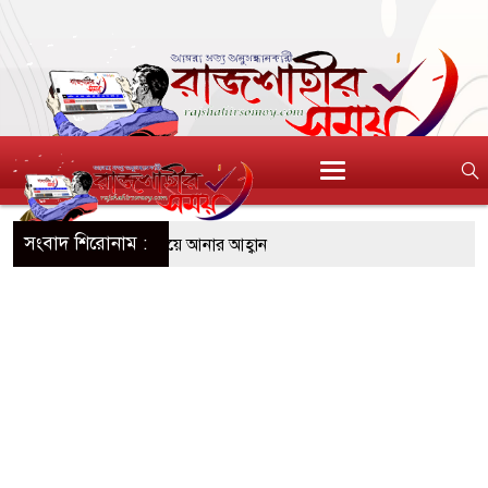
সংবাদ শিরোনাম :
ংয়ের অপতৎপরতা কমিয়ে আনার আহ্বান
ক্তি কাপুরের স্টিং ভিডিও, পুরনো বিতর্ক
ববধূর ঝুলন্ত দেহ উদ্ধার, বিষপান স্বামীর
বসে রাজশাহী মহানগর বিএনপির সমাবেশ
িশু নিখোঁজ, উদ্ধার অভিযান অব্যাহত