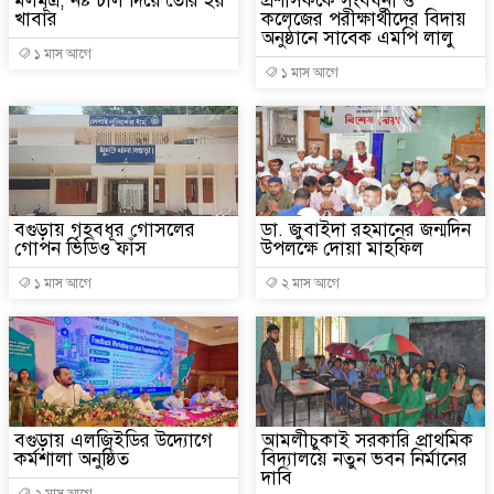
মলমূত্র, নষ্ট চাল দিয়ে তৈরি হয়
প্রশাসককে সংবর্ধনা ও
খাবার
কলেজের পরীক্ষার্থীদের বিদায়
অনুষ্ঠানে সাবেক এমপি লালু
১ মাস আগে
১ মাস আগে
বগুড়ায় গৃহবধূর গোসলের
ডা. জুবাইদা রহমানের জন্মদিন
গোপন ভিডিও ফাঁস
উপলক্ষে দোয়া মাহফিল
১ মাস আগে
২ মাস আগে
বগুড়ায় এলজিইডির উদ্যোগে
আমলীচুকাই সরকারি প্রাথমিক
কর্মশালা অনুষ্ঠিত
বিদ্যালয়ে নতুন ভবন নির্মানের
দাবি