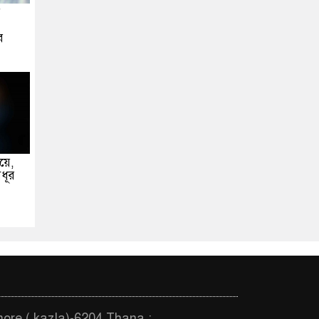
য়
র
িয়ে,
ধূর
more ( kazla)-6204 Thana :