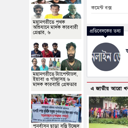
কমেন্ট বক্স
মহানগরীতে পৃথক
অভিযানে মাদক কারবারী
প্রতিবেদকের তথ্য
গ্রেপ্তার, ৬
মহানগরীতে ট্যাপেন্টাডল,
ইয়াবা ও গাঁজাসহ ৬
মাদক কারবারি গ্রেফতার
এ জাতীয় আরো খ
পুনর্বাসন ছাড়া বস্তি উচ্ছেদ