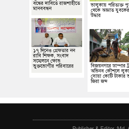
বন্ধের দাবিতে রাজশাহীতে
ভালুকায় পরিত্যক্ত পু
মানববন্ধন
থেকে অজ্ঞাত যুবকে
উদ্ধার
১৭ দিনেও গ্রেফতার নন
রাবি শিক্ষক, সংবাদ
সম্মেলনে ক্ষোভ
বিজয়নগরে ডাম্পার ট্
ভুক্তভোগীর পরিবারের
অভিনব কৌশলে লুক
সোয়া কোটি টাকার 
জিরা জব্দ
Publisher & Editor :Md