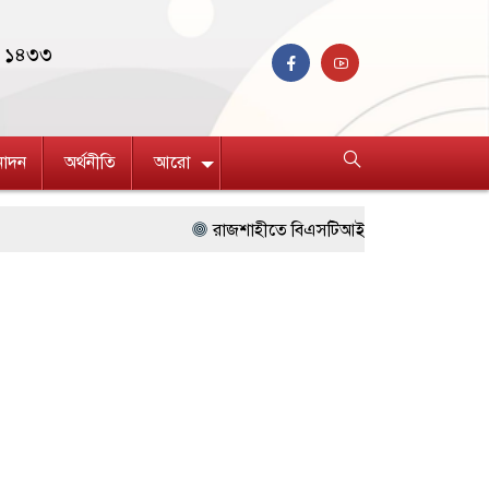
বণ ১৪৩৩
নোদন
অর্থনীতি
আরো
রাজশাহীতে বিএসটিআই’র অনুমোদনহীন দই, মিষ্টি ও ঘি ব
লালপুরে ছিনতাই হওয়া টাকাসহ ২ ছিনতাইকারী গ্রেফতার
রাজশাহীকে পরিচ্ছন্ন, সবুজ ও নিরাপদ নগরী হিসেবে গড়ে তু
রাসিক প্রশাসককে জুলাই গণঅভ্যুত্থান সম্পর্কিত বিজয় মি
মহানগরীতে ট্যাপেন্টাডল, ইয়াবা ও গাঁজাসহ ৬ মাদক কারব
১৭ দিনেও গ্রেফতার নন রাবি শিক্ষক, সংবাদ সম্মেলনে ক্