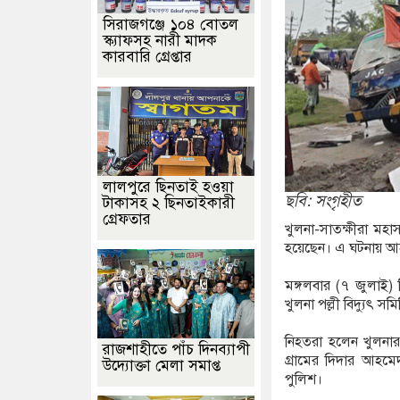
সিরাজগঞ্জে ১০৪ বোতল
স্ক্যাফসহ নারী মাদক
কারবারি গ্রেপ্তার
লালপুরে ছিনতাই হওয়া
ছবি: সংগৃহীত
টাকাসহ ২ ছিনতাইকারী
গ্রেফতার
খুলনা-সাতক্ষীরা মহা
হয়েছেন। এ ঘটনায় আ
মঙ্গলবার (৭ জুলাই)
খুলনা পল্লী বিদ্যুৎ স
নিহতরা হলেন খুলনা
রাজশাহীতে পাঁচ দিনব্যাপী
গ্রামের দিদার আহম
উদ্যোক্তা মেলা সমাপ্ত
পুলিশ।