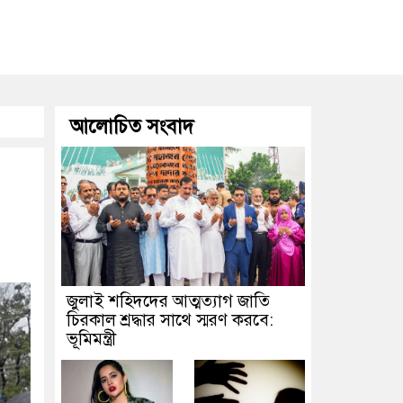
ভালুকায় পরিত্যক্ত পুকুর থেকে অজ্ঞাত যুবকের মরদেহ উদ্
বাংলাদেশি কৃষি শ্রমিক নিয়োগে আবেদন শুরু, ওমানে ৫ হা
চাঁদপুরের হাজীগঞ্জে ছয় বছরের শিশুকে ধর্ষণের অভিযোগে ক
আলোচিত সংবাদ
বিশ্বকাপের আক্ষেপ কাটিয়ে রেকর্ড গড়ে মেসির জোড়া গোল
বিশেষ চাহিদাসম্পন্ন ক্রীড়াবিদদের জন্য আন্তর্জাতিক ম
জুলাই শহিদদের আত্মত্যাগ জাতি
চিরকাল শ্রদ্ধার সাথে স্মরণ করবে:
ভূমিমন্ত্রী