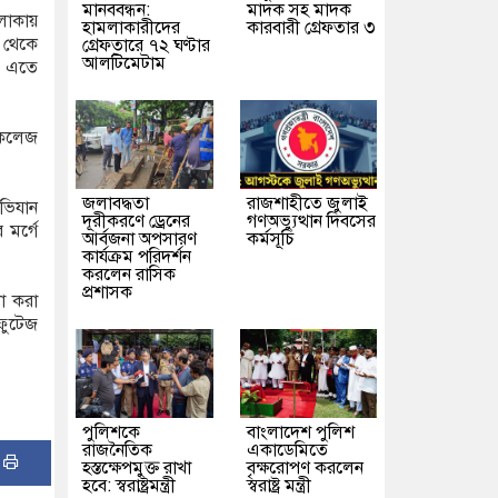
মানববন্ধন:
মাদক সহ মাদক
এলাকায়
হামলাকারীদের
কারবারী গ্রেফতার ৩
ন থেকে
গ্রেফতারে ৭২ ঘণ্টার
আলটিমেটাম
। এতে
ল কলেজ
জলাবদ্ধতা
রাজশাহীতে জুলাই
অভিযান
দূরীকরণে ড্রেনের
গণঅভ্যুত্থান দিবসের
মর্গে
আর্বজনা অপসারণ
কর্মসূচি
কার্যক্রম পরিদর্শন
করলেন রাসিক
প্রশাসক
ণা করা
 ফুটেজ
পুলিশকে
বাংলাদেশ পুলিশ
রাজনৈতিক
একাডেমিতে
:
হস্তক্ষেপমুক্ত রাখা
বৃক্ষরোপণ করলেন
হবে: স্বরাষ্ট্রমন্ত্রী
স্বরাষ্ট্র মন্ত্রী