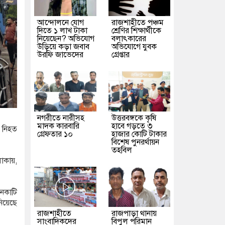
আন্দোলনে যোগ
রাজশাহীতে পঞ্চম
দিতে ১ লাখ টাকা
শ্রেণির শিক্ষার্থীকে
নিয়েছেন? অভিযোগ
বলাৎকারের
উড়িয়ে কড়া জবাব
অভিযোগে যুবক
উরফি জাভেদের
গ্রেপ্তার
নগরীতে নারীসহ
উত্তরবঙ্গকে কৃষি
মাদক কারবারি
হাবে গড়তে ৩
ন নিহত
গ্রেফতার ১০
হাজার কোটি টাকার
বিশেষ পুনরর্থায়ন
তহবিল
াকায়,
নকাটি
িয়েছে
রাজশাহীতে
রাজপাড়া থানায়
সাংবাদিকদের
বিপুল পরিমান