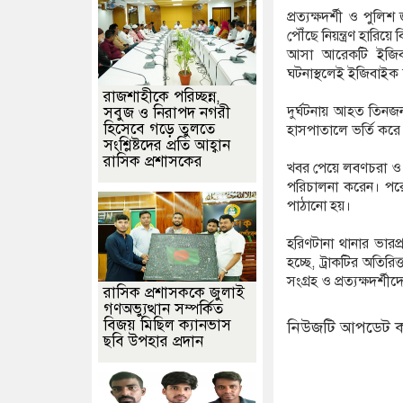
প্রত্যক্ষদর্শী ও পু
পৌঁছে নিয়ন্ত্রণ হার
আসা আরেকটি ইজিবা
ঘটনাস্থলেই ইজিবাইক
রাজশাহীকে পরিচ্ছন্ন,
দুর্ঘটনায় আহত তিনজন
সবুজ ও নিরাপদ নগরী
হিসেবে গড়ে তুলতে
হাসপাতালে ভর্তি কর
সংশ্লিষ্টদের প্রতি আহ্বান
রাসিক প্রশাসকের
খবর পেয়ে লবণচরা ও হর
পরিচালনা করেন। পর
পাঠানো হয়।
হরিণটানা থানার ভারপ্
হচ্ছে, ট্রাকটির অতির
সংগ্রহ ও প্রত্যক্ষদর্শ
রাসিক প্রশাসককে জুলাই
গণঅভ্যুত্থান সম্পর্কিত
বিজয় মিছিল ক্যানভাস
নিউজটি আপডেট ক
ছবি উপহার প্রদান