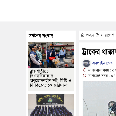
প্রচ্ছদ
সারাদেশ
সর্বশেষ সংবাদ
ট্রাকের ধাক
অনলাইন ডেস্ক
আপলোড সময় : ০৭
রাজশাহীতে
বিএসটিআই’র
আপডেট সময় : ০৭-
অনুমোদনহীন দই, মিষ্টি ও
ঘি বিক্রেতাকে জরিমানা