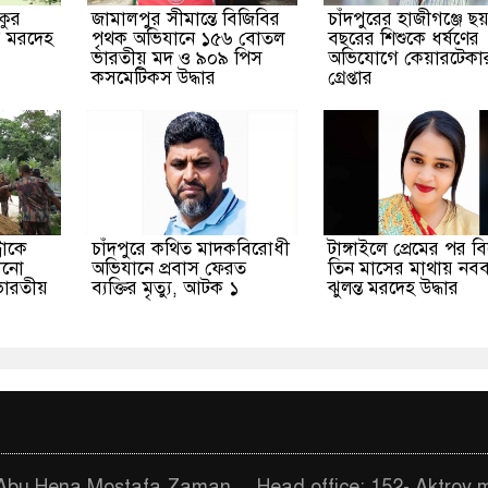
কুর
জামালপুর সীমান্তে বিজিবির
চাঁদপুরের হাজীগঞ্জে ছ
র মরদেহ
পৃথক অভিযানে ১৫৬ বোতল
বছরের শিশুকে ধর্ষণের
ভারতীয় মদ ও ৯০৯ পিস
অভিযোগে কেয়ারটেকা
কসমেটিকস উদ্ধার
গ্রেপ্তার
রাকে
চাঁদপুরে কথিত মাদকবিরোধী
টাঙ্গাইলে প্রেমের পর ব
ানো
অভিযানে প্রবাস ফেরত
তিন মাসের মাথায় নবব
ভারতীয়
ব্যক্তির মৃত্যু, আটক ১
ঝুলন্ত মরদেহ উদ্ধার
. Abu Hena Mostafa Zaman
Head office: 152- Aktroy 