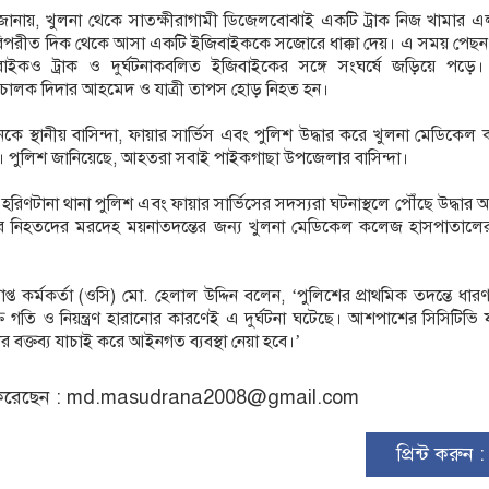
লিশ জানায়, খুলনা থেকে সাতক্ষীরাগামী ডিজেলবোঝাই একটি ট্রাক নিজ খামার 
িয়ে বিপরীত দিক থেকে আসা একটি ইজিবাইককে সজোরে ধাক্কা দেয়। এ সময় পেছ
ইকও ট্রাক ও দুর্ঘটনাকবলিত ইজিবাইকের সঙ্গে সংঘর্ষে জড়িয়ে পড়ে
 চালক দিদার আহমেদ ও যাত্রী তাপস হোড় নিহত হন।
কে স্থানীয় বাসিন্দা, ফায়ার সার্ভিস এবং পুলিশ উদ্ধার করে খুলনা মেডিকে
ে। পুলিশ জানিয়েছে, আহতরা সবাই পাইকগাছা উপজেলার বাসিন্দা।
িণটানা থানা পুলিশ এবং ফায়ার সার্ভিসের সদস্যরা ঘটনাস্থলে পৌঁছে উদ্ধার 
ে নিহতদের মরদেহ ময়নাতদন্তের জন্য খুলনা মেডিকেল কলেজ হাসপাতালের 
রাপ্ত কর্মকর্তা (ওসি) মো. হেলাল উদ্দিন বলেন, ‘পুলিশের প্রাথমিক তদন্তে ধার
িক্ত গতি ও নিয়ন্ত্রণ হারানোর কারণেই এ দুর্ঘটনা ঘটেছে। আশপাশের সিসিটিভি
ীদের বক্তব্য যাচাই করে আইনগত ব্যবস্থা নেয়া হবে।’
রেছেন :
md.masudrana2008@gmail.com
প্রিন্ট করুন 