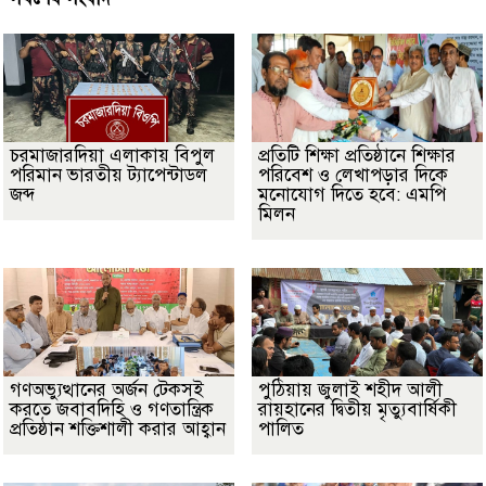
চরমাজারদিয়া এলাকায় বিপুল
প্রতিটি শিক্ষা প্রতিষ্ঠানে শিক্ষার
পরিমান ভারতীয় ট্যাপেন্টাডল
পরিবেশ ও লেখাপড়ার দিকে
জব্দ
মনোযোগ দিতে হবে: এমপি
মিলন
গণঅভ্যুত্থানের অর্জন টেকসই
পুঠিয়ায় জুলাই শহীদ আলী
করতে জবাবদিহি ও গণতান্ত্রিক
রায়হানের দ্বিতীয় মৃত্যুবার্ষিকী
প্রতিষ্ঠান শক্তিশালী করার আহ্বান
পালিত