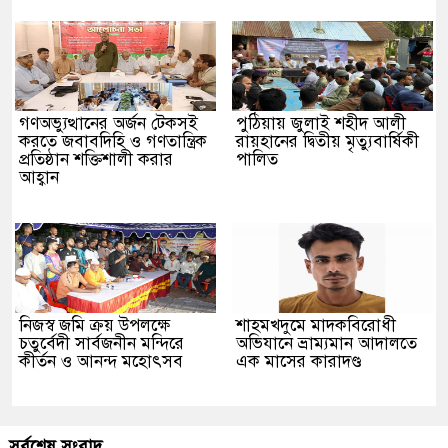
গণঅভ্যুত্থানের অর্জন টেকসই
পুঠিয়ায় জুলাই শহীদ আলী
করতে জবাবদিহি ও গণতান্ত্রিক
রায়হানের দ্বিতীয় মৃত্যুবার্ষিকী
প্রতিষ্ঠান শক্তিশালী করার
পালিত
আহ্বান
নিজস্ব জমি ক্রয় উপলক্ষে
শাহমখদুমে মাদকবিরোধী
চতুর্বেদী সার্বজনীন মন্দিরে
অভিযানে ভ্রাম্যমান আদালতে
কীর্তন ও আনন্দ মহোৎসব
এক মাসের কারাদণ্ড
সর্বশেষ সংবাদ