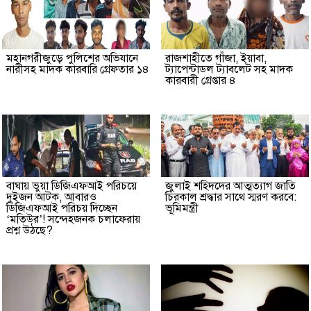
মহানগরীজুড়ে পুলিশের অভিযানে
রাজশাহীতে গাঁজা, ইয়াবা,
নারীসহ মাদক কারবারি গ্রেফতার ১৪
ট্যাপেন্টাডল ট্যাবলেট সহ মাদক
কারবারী গ্রেপ্তার ৪
বাঘায় ভুয়া ডিজিএফআই পরিচয়ে
জুলাই শহিদদের আত্মত্যাগ জাতি
দুইজন আটক, আবারও
চিরকাল শ্রদ্ধার সাথে স্মরণ করবে:
ডিজিএফআই পরিচয় দিচ্ছেন
ভূমিমন্ত্রী
‘মতিউর’! সন্দেহজনক চলাফেরায়
প্রশ্ন উঠছে?