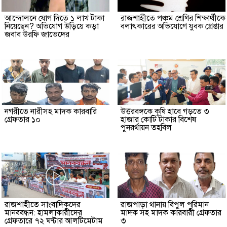
আন্দোলনে যোগ দিতে ১ লাখ টাকা
রাজশাহীতে পঞ্চম শ্রেণির শিক্ষার্থীকে
নিয়েছেন? অভিযোগ উড়িয়ে কড়া
বলাৎকারের অভিযোগে যুবক গ্রেপ্তার
জবাব উরফি জাভেদের
নগরীতে নারীসহ মাদক কারবারি
উত্তরবঙ্গকে কৃষি হাবে গড়তে ৩
গ্রেফতার ১০
হাজার কোটি টাকার বিশেষ
পুনরর্থায়ন তহবিল
রাজশাহীতে সাংবাদিকদের
রাজপাড়া থানায় বিপুল পরিমান
মানববন্ধন: হামলাকারীদের
মাদক সহ মাদক কারবারী গ্রেফতার
গ্রেফতারে ৭২ ঘণ্টার আলটিমেটাম
৩