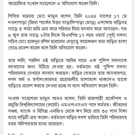
আয়োজিত সংবাদ সম্মেলনে এ অভিযোগ করেন তিনি।
লিখিত বক্তব্যে মোঃ মামুন বলেন, তিনি ২০২৪ সালের ১৭ মে
য় পূর্ববিরোধের জেরে দুই পক্ষের সংঘর্ষ, আহত ৩০
নওদাপাড়া (জিয়া পার্কের উত্তর ভাড়ালিপাড়া মোড়) এলাকায় বাড়িসহ
সাড়ে ৩ কাঠা জমি ক্রয় করে পরিবার নিয়ে বসবাস করে আসছেন। গত
 গিয়ে পানিতে ডুবে গৃহবধূর মৃত্যু
৯ জুন রাত সাড়ে ৮টার দিকে বিএনপির ১৭ নম্বর ওয়ার্ড (পূর্ব) সদস্য
সচিব মোঃ হারুনুর রশিদ হারানের নেতৃত্বে কয়েকজন তার বাড়ির তালা
রস্তাবে রাজি না হওয়ায় তরুণীকে ‘চোর’ সাজিয়ে
ভেঙে প্রবেশ করেন বলে তিনি অভিযোগ করেন।
২
তার দাবি, পরদিন ওই বাড়িতে আবির নামে এক পুলিশ সদস্যকে
বসবাসের জন্য উঠিয়ে দেওয়া হয়। বর্তমানে ওই পুলিশ সদস্য
পরিবারসহ সেখানে বসবাস করছেন। বাড়ির ভেতরে তার আসবাবপত্র,
নগদ অর্থ ও স্বর্ণালংকারসহ প্রয়োজনীয় মালামাল থাকলেও তাকে
বাড়িতে প্রবেশ করতে দেওয়া হচ্ছে না বলে অভিযোগ করেন তিনি।
সংবাদ সম্মেলনে মামুন আরও বলেন, তিনি রাজশাহী প্রকৌশল ও
প্রযুক্তি বিশ্ববিদ্যালয়ের (রুয়েট) এমএলএসএস পদে কর্মরত। জীবনের
সঞ্চয়, ব্যাংক ও বিভিন্ন এনজিও থেকে ঋণ নিয়ে প্রায় ৩৫ লাখ টাকা
ব্যয়ে বাড়িটি ক্রয় করেন। বর্তমানে বাড়ির দখল হারিয়ে তিনি পরিবারসহ
চরম অনিশ্চয়তার মধ্যে রয়েছেন।