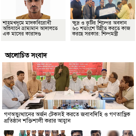
শাহমখদুমে মাদকবিরোধী
ক্ষুদ্র ও কুটির শিল্পের অবদান
অভিযানে ভ্রাম্যমান আদালতে
৬০ শতাংশে উন্নীত করতে কাজ
এক মাসের কারাদণ্ড
করছে সরকার: শিল্পমন্ত্রী
আলোচিত সংবাদ
গণঅভ্যুত্থানের অর্জন টেকসই করতে জবাবদিহি ও গণতান্ত্রিক
প্রতিষ্ঠান শক্তিশালী করার আহ্বান