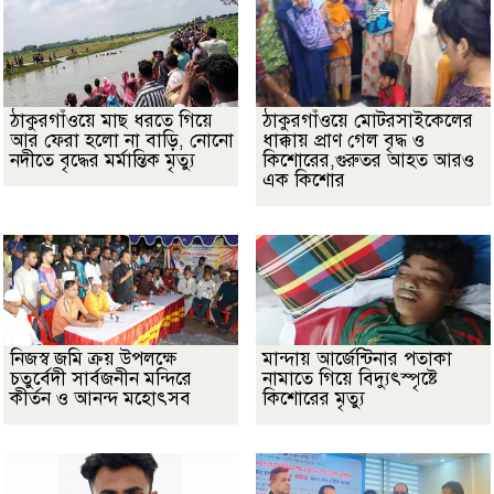
ঠাকুরগাঁওয়ে মাছ ধরতে গিয়ে
ঠাকুরগাঁওয়ে মোটরসাইকেলের
আর ফেরা হলো না বাড়ি, নোনো
ধাক্কায় প্রাণ গেল বৃদ্ধ ও
নদীতে বৃদ্ধের মর্মান্তিক মৃত্যু
কিশোরের,গুরুতর আহত আরও
এক কিশোর
নিজস্ব জমি ক্রয় উপলক্ষে
মান্দায় আর্জেন্টিনার পতাকা
চতুর্বেদী সার্বজনীন মন্দিরে
নামাতে গিয়ে বিদ্যুৎস্পৃষ্টে
কীর্তন ও আনন্দ মহোৎসব
কিশোরের মৃত্যু