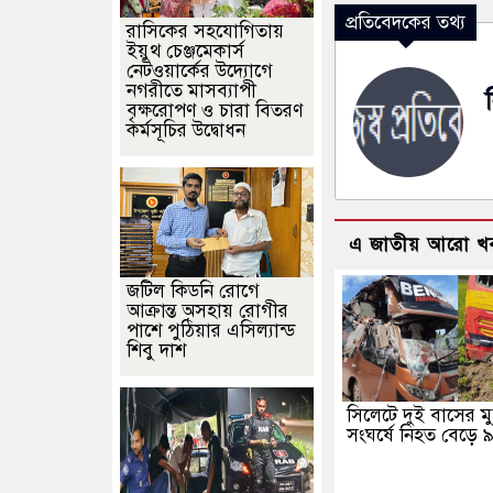
প্রতিবেদকের তথ্য
রাসিকের সহযোগিতায়
ইয়ুথ চেঞ্জমেকার্স
নেটওয়ার্কের উদ্যোগে
নগরীতে মাসব্যাপী
বৃক্ষরোপণ ও চারা বিতরণ
কর্মসূচির উদ্বোধন
এ জাতীয় আরো খ
জটিল কিডনি রোগে
আক্রান্ত অসহায় রোগীর
পাশে পুঠিয়ার এসিল্যান্ড
শিবু দাশ
সিলেটে দুই বাসের ম
সংঘর্ষে নিহত বেড়ে 