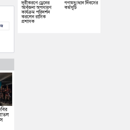
দূরীকরণে ড্রেনের
গণঅভ্যুত্থান দিবসের
আর্বজনা অপসারণ
কর্মসূচি
কার্যক্রম পরিদর্শন
করলেন রাসিক
প্রশাসক
উজ
িবির
বোতল
িস