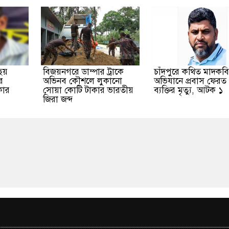
 ছয়
বিজয়নগরে ডাম্পার ট্রাকে
চাঁদপুরে কথিত মাদকব
র
অভিনব কৌশলে লুকানো
অভিযানে প্রবাস ফেরত
কার
সোয়া কোটি টাকার ভারতীয়
ব্যক্তির মৃত্যু, আটক ১
জিরা জব্দ