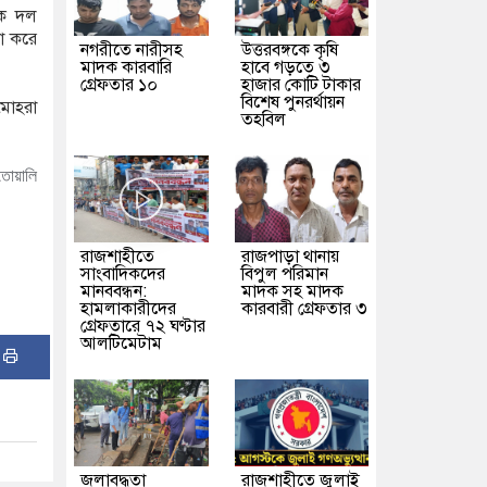
িক দল
না করে
নগরীতে নারীসহ
উত্তরবঙ্গকে কৃষি
মাদক কারবারি
হাবে গড়তে ৩
গ্রেফতার ১০
হাজার কোটি টাকার
বিশেষ পুনরর্থায়ন
 মোহরা
তহবিল
োয়ালি
রাজশাহীতে
রাজপাড়া থানায়
সাংবাদিকদের
বিপুল পরিমান
মানববন্ধন:
মাদক সহ মাদক
হামলাকারীদের
কারবারী গ্রেফতার ৩
গ্রেফতারে ৭২ ঘণ্টার
আলটিমেটাম
:
জলাবদ্ধতা
রাজশাহীতে জুলাই