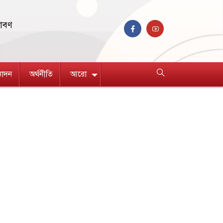
রাবণ
নোদন
অর্থনীতি
আরো