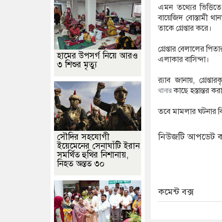
এমন তথ্যের ভিত্তি
বায়েজিদ বোস্তামী থান
তাকে গ্রেপ্তার করে।
গ্রেপ্তার বেলালের পি
হামের উপসর্গ নিয়ে আরও
এলাকার বাসিন্দা।
৩ শিশুর মৃত্যু
র‍্যাব জানায়, গ্রেপ্
থানার
কাছে হস্তান্তর ক
তবে মামলার ঘটনার বিস
নিউজটি আপডেট ক
সৌদির সহযোগী
ইয়েমেনের সেনাঘাঁটি ইরান
সমর্থিত হুথির নিশানায়,
নিহত অন্তত ৩০
কমেন্ট বক্স