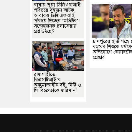
বাঘায় ভুয়া ডিজিএফআই
পরিচয়ে দুইজন আটক,
আবারও ডিজিএফআই
পরিচয় দিচ্ছেন ‘মতিউর’!
সন্দেহজনক চলাফেরায়
প্রশ্ন উঠছে?
চাঁদপুরের হাজীগঞ্জে
বছরের শিশুকে ধর্ষণে
অভিযোগে কেয়ারটে
গ্রেপ্তার
রাজশাহীতে
বিএসটিআই’র
অনুমোদনহীন দই, মিষ্টি ও
ঘি বিক্রেতাকে জরিমানা