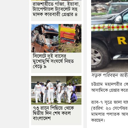
রাজশাহীতে গাঁজা, ইয়াবা,
ট্যাপেন্টাডল ট্যাবলেট সহ
াসহ ৬ মাদক কারবারি গ্রেফতার
পুনর্বাসন ছাড়া বস্তি উচ্ছেদ বন্ধের দাবিত
মাদক কারবারী গ্রেপ্তার ৪
বাদ সম্মেলনে ক্ষোভ ভুক্তভোগীর পরিবারের
আসামে ভয়াবহ বন্যায় মৃত বেড়ে 
সিলেটে দুই বাসের
মুখোমুখি সংঘর্ষে নিহত
বেড়ে ৯
সড়ক পরিবহন আইনের
চট্টগ্রাম মহানগরী
আসামিকে গ্রেপ্তার করেছে
র‍্যাব-৭ সূত্রে জান
৭৩ রানে পিছিয়ে থেকে
(তারিখ: ২০ সেপ্টে
দ্বিতীয় দিন শেষ করল
মামলার পলাতক আসামি
বাংলাদেশ
করছেন।