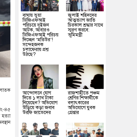
বাঘায় ভুয়া
জুলাই শহিদদের
ডিজিএফআই
আত্মত্যাগ জাতি
পরিচয়ে দুইজন
চিরকাল শ্রদ্ধার সাথে
আটক, আবারও
স্মরণ করবে:
ডিজিএফআই পরিচয়
ভূমিমন্ত্রী
দিচ্ছেন ‘মতিউর’!
সন্দেহজনক
চলাফেরায় প্রশ্ন
উঠছে?
পলাতক
আন্দোলনে যোগ
রাজশাহীতে পঞ্চম
দিতে ১ লাখ টাকা
শ্রেণির শিক্ষার্থীকে
নিয়েছেন? অভিযোগ
বলাৎকারের
উড়িয়ে কড়া জবাব
অভিযোগে যুবক
 নং-৪৫
উরফি জাভেদের
গ্রেপ্তার
হত্যা
স্থান