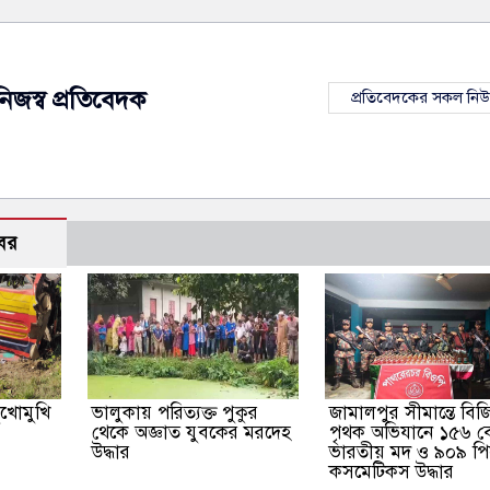
নিজস্ব প্রতিবেদক
প্রতিবেদকের সকল নি
বর
ুখোমুখি
ভালুকায় পরিত্যক্ত পুকুর
জামালপুর সীমান্তে বিজ
৯
থেকে অজ্ঞাত যুবকের মরদেহ
পৃথক অভিযানে ১৫৬ 
উদ্ধার
ভারতীয় মদ ও ৯০৯ প
কসমেটিকস উদ্ধার