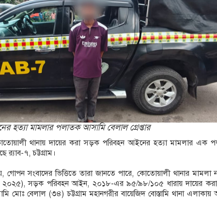
ে রাজশাহীতে মানববন্ধন
৯৫, ক্ষতিগ্রস্ত ১১ লাখ মানুষ
 হত্যা মামলার পলাতক আসামি বেলাল গ্রেপ্তার
র কোতোয়ালী থানায় দায়ের করা সড়ক পরিবহন আইনের হত্যা মামলার এক 
 র‌্যাব-৭, চট্টগ্রাম।
া যায়, গোপন সংবাদের ভিত্তিতে তারা জানতে পারে, কোতোয়ালী থানার মামলা
ম্বর ২০২৫), সড়ক পরিবহন আইন, ২০১৮-এর ৯৫/৯৮/১০৫ ধারায় দায়ের করা 
 মোঃ বেলাল (৩৪) চট্টগ্রাম মহানগরীর বায়েজিদ বোস্তামি থানা এলাকায় অব