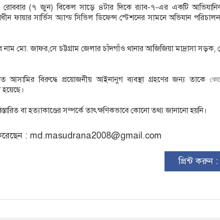
তে রোববার (৭ জুন) বিকেল সাড়ে ৪টার দিকে র‍্যাব-৭-এর একটি আভিযান
াধীন ফায়ার সার্ভিস অ্যান্ড সিভিল ডিফেন্স স্টেশনের সামনে অভিযান পরিচাল
তার নাম মো. জাফর,সে চট্টগ্রাম জেলার চাঁদগাঁও থানার আজিজিয়া মাদ্রাসা সড়ক,
তারকৃত আসামির বিরুদ্ধে প্রয়োজনীয় আইনানুগ ব্যবস্থা গ্রহণের জন্য তাকে
কোত
রা হয়েছে।
্তারিত বা হত্যাকাণ্ডের সম্পর্কে তাৎক্ষণিকভাবে কোনো তথ্য জানানো হয়নি।
রেছেন :
md.masudrana2008@gmail.com
প্রিন্ট করুন 