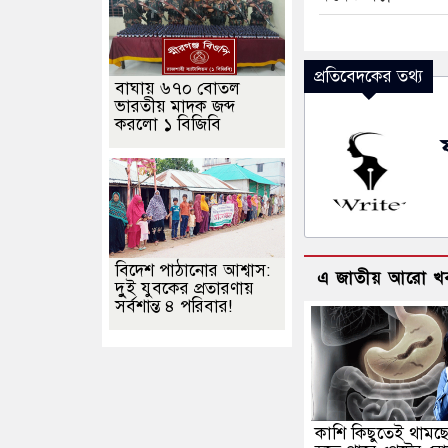
প্রতিবেদকের তথ্য
বাঘায় ৬৭০ বোতল
ভারতীয় মাদক জব্দ
করলো ১ বিজিবি
বিদেশ পাঠানোর আশ্বাস:
এ জাতীয় আরো খ
দুুই যুবকের প্রতারণায়
সর্বশান্ত ৪ পরিবার!
কাশি কিছুতেই থামছ