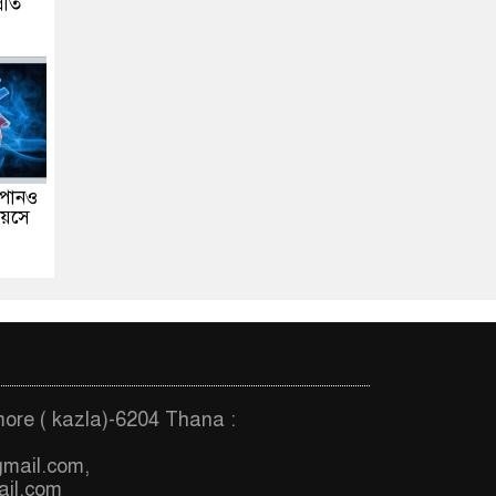
্রীত
যপানও
বয়সে
more ( kazla)-6204 Thana :
gmail.com
,
il.com