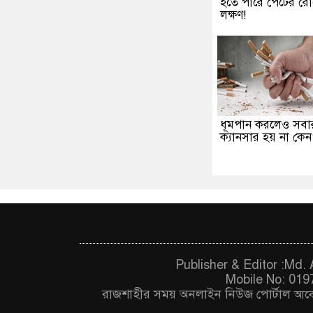
হতে পারে পেটের র
লক্ষণ!
ধূমপান করলেও সবা
ক্যানসার হয় না কে
Publisher & Editor :Md
Mobile No: 019
রাজশাহীর সময় অনলাইন নিউজ পোর্টাল
আবে