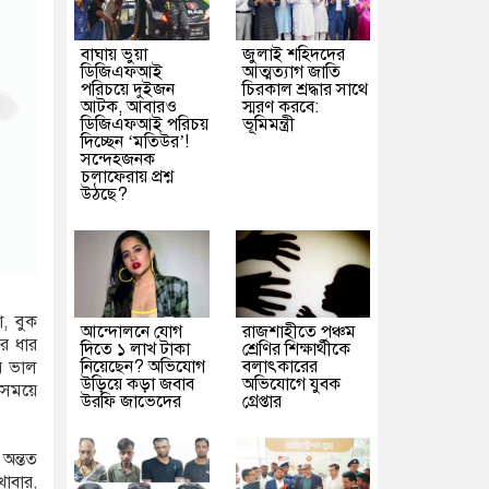
বাঘায় ভুয়া
জুলাই শহিদদের
ডিজিএফআই
আত্মত্যাগ জাতি
পরিচয়ে দুইজন
চিরকাল শ্রদ্ধার সাথে
আটক, আবারও
স্মরণ করবে:
ডিজিএফআই পরিচয়
ভূমিমন্ত্রী
দিচ্ছেন ‘মতিউর’!
সন্দেহজনক
চলাফেরায় প্রশ্ন
উঠছে?
, বুক
আন্দোলনে যোগ
রাজশাহীতে পঞ্চম
ের ধার
দিতে ১ লাখ টাকা
শ্রেণির শিক্ষার্থীকে
নিয়েছেন? অভিযোগ
বলাৎকারের
ীর ভাল
উড়িয়ে কড়া জবাব
অভিযোগে যুবক
ক সময়ে
উরফি জাভেদের
গ্রেপ্তার
 অন্তত
াবার,