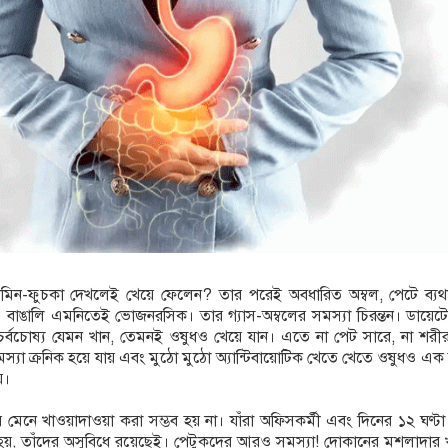
াউমিন-ফুচকা দেখলেই খেয়ে ফেলেন? তার পরেই অবধারিত অম্বল, পেটে ব্যথা
 বাঙালি এমনিতেই ভোজনরসিক। তার গ্যাস-অম্বলের সমস্যা চিরন্তন। ডায়েট
রা চর্বচোষ্য যেমন খান, তেমনই ওষুধও খেয়ে যান। এতে না পেট সারে, না শর
্যা ক্রনিক হয়ে যায় এবং মুঠো মুঠো অ্যান্টিবায়োটিক খেতে খেতে ওষুধও এ
য়।
য় মেনে খাওয়াদাওয়া করা সম্ভব হয় না। যাঁরা অফিসকর্মী এবং দিনের ১২ ঘণ্টা
 হয়, তাঁদের অসুবিধে রয়েছেই। পেটুকদের আরও সমস্যা! দোকানের মশলাদার খ