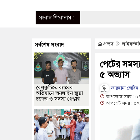
সংবাদ শিরোনাম :
শ্বাস রাসিক প্রশাসকের
৭০ বোতল ভারতীয় এসকাফ সিরাপ জব্দ
প্রচ্ছদ
লাইফস্ট
সর্বশেষ সংবাদ
ভীর শোক ও সমবেদনা
পেটের সমস্য
ব্দ করলো ১ বিজিবি
৫ অভ্যাস
ী গ্রেপ্তার ৪
বেলকুচিতে র‌্যাবের
ফারহানা জেরিন
অভিযানে অনলাইন জুয়া
আপলোড সময় : ০৭
ে আরও ৩ শিশুর মৃত্যু
চক্রের ৩ সদস্য গ্রেপ্তার
আপডেট সময় : ০৭-