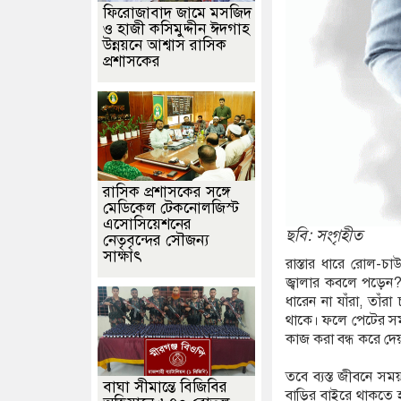
ফিরোজাবাদ জামে মসজিদ
ও হাজী কসিমুদ্দীন ঈদগাহ
উন্নয়নে আশ্বাস রাসিক
প্রশাসকের
্রেপ্তার
​রাসিক প্রশাসকের সঙ্গে
মেডিকেল টেকনোলজিস্ট
এসোসিয়েশনের
ছবি: সংগৃহীত
নেতৃবৃন্দের সৌজন্য
সাক্ষাৎ
রাস্তার ধারে রোল-চ
জ্বালার কবলে পড়েন?
ধারেন না যাঁরা, তাঁ
থাকে। ফলে পেটের সমস
কাজ করা বন্ধ করে দে
তবে ব্যস্ত জীবনে সম
বাঘা সীমান্তে বিজিবির
বাড়ির বাইরে থাকতে