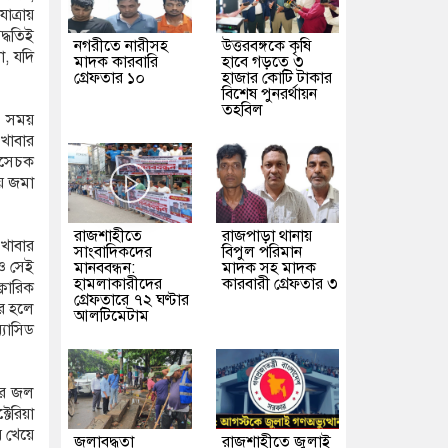
ত্রায়
দ্ধতিই
নগরীতে নারীসহ
উত্তরবঙ্গকে কৃষি
া, যদি
মাদক কারবারি
হাবে গড়তে ৩
গ্রেফতার ১০
হাজার কোটি টাকার
বিশেষ পুনরর্থায়ন
তহবিল
ে। সময়
খাবার
উৎসেচক
য়ে জমা
রাজশাহীতে
রাজপাড়া থানায়
 খাবার
সাংবাদিকদের
বিপুল পরিমান
রও সেই
মানববন্ধন:
মাদক সহ মাদক
হামলাকারীদের
কারবারী গ্রেফতার ৩
লোরিক
গ্রেফতারে ৭২ ঘণ্টার
ের হলে
আলটিমেটাম
যাসিড
রে জল
টেরিয়া
য় খেয়ে
জলাবদ্ধতা
রাজশাহীতে জুলাই