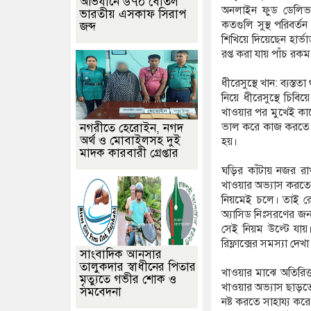
অভিযানে ৬৭০ বোতল
অনলাইন ফুড ডেলিভার
ভারতীয় এসকাফ সিরাপ
কতগুলি সুস্থ পরিবর্
জব্দ
শিখিয়ে দিয়েছেন হার্ভ
রপ্ত করা যায় পাঁচ রক
ধীরেসুস্থে খান: ব্যস
নিয়ে ধীরেসুস্থে চি
খাওয়ার পর মুখেই কার
ভাল করে কাজ করতে পা
নগরীতে হেরোইন, নগদ
অর্থ ও মোবাইলসহ দুই
হয়।
মাদক কারবারী গ্রেপ্তার
ঘড়ির কাঁটায় নজর রা
খাওয়ার অভ্যাস করতে 
নিয়মেই চলে। তাই রো
অ্যাসিড নিঃসরণের জন্
সেই নিয়ম উল্টে যায়
রিফ্লাক্সের সমস্যা দেখ
সাংবাদিক আনসার
তালুকদার স্বাধীনের পিতার
খাওয়ার মাঝে অতিরি
মৃত্যুতে গভীর শোক ও
খাওয়ার অভ্যাস ছাড়তে
সমবেদনা
নষ্ট করতে সাহায্য ক