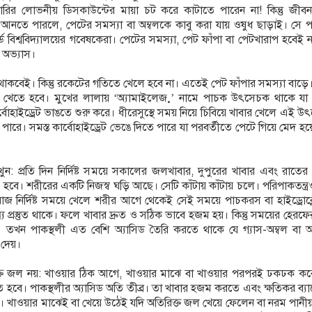
ির লোভনীয় ডিসকাউন্টের মায়া চট করে কাটাতে পারেন না! কিন্তু জীবনযা
তন আনতে পারলে, পেটের সমস্যা বা অম্বলকে কাবু করা যায় ওষুধ ছাড়াই। সে প
ার্ড বিশ্ববিদ্যালয়ের গবেষকেরা। পেটের সমস্যা, পেট ফাঁপা বা পেটখারাপ হবেই ন
ম অভ্যাস।
্ততা থাকবেই। কিন্তু রকেটের গতিতে খেলে হবে না। এতেই পেট ফাঁপার সমস্যা বাড়
বিয়ে খেতে হবে। মুখের লালায় ‘অ্যামাইলেজ়’ নামে পাচক উৎসেচক থাকে যা 
্বোহাইড্রেট ভাঙতে শুরু করে। ধীরেসুস্থে সময় নিয়ে চিবিয়ে খাবার খেলে এই 
রে। সমস্ত কার্বোহাইড্রেট ভেঙে দিতে পারে যা পরবর্তীতে পেটে গিয়ে মেদ হ
খুন: প্রতি দিন নির্দিষ্ট সময়ে সকালের জলখাবার, দুপুরের খাবার এবং রাতের
হবে। শরীরের একটি নিজস্ব ঘড়ি আছে। সেটি কাঁটায় কাঁটায় চলে। পরিপাকতন্ত্
জ নির্দিষ্ট সময়ে খেলে শরীর আগে থেকেই সেই সময়ে পাচকরস বা হাইড্রোক্
য প্রস্তুত থাকে। ফলে খাবার দ্রুত ও সঠিক ভাবে হজম হয়। কিন্তু সময়ের হেরফ
। তখন পাকস্থলী এত বেশি অ্যাসিড তৈরি করতে থাকে যে গ্যাস-অম্বল বা অ্
া দেয়।
ক্ত জল নয়: খাওয়ার ঠিক আগে, খাওয়ার মাঝে বা খাওয়ার পরপরই ঢকঢক ক
 হবে। পাকস্থলীর অ্যাসিড অতি তীব্র। তা খাবার হজম করতে এবং ক্ষতিকর ব্যাক্
রে। খাওয়ার মাঝেই বা খেয়ে উঠেই যদি অতিরিক্ত জল খেয়ে ফেলেন বা নরম পানী