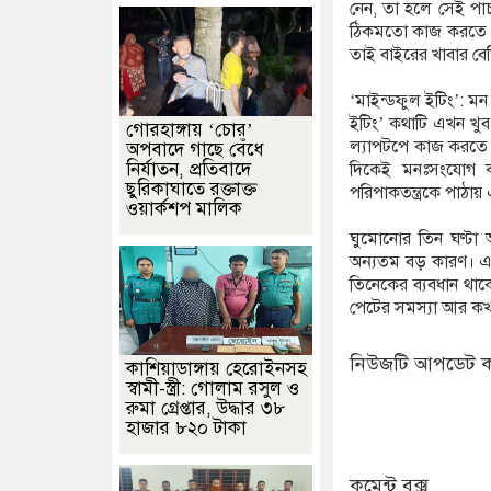
নেন, তা হলে সেই প
ঠিকমতো কাজ করতে পা
তাই বাইরের খাবার বে
‘মাইন্ডফুল ইটিং’: ম
ইটিং’ কথাটি এখন খু
গোরহাঙ্গায় ‘চোর’
ল্যাপটপে কাজ করতে
অপবাদে গাছে বেঁধে
নির্যাতন, প্রতিবাদে
দিকেই মনঃসংযোগ কর
ছুরিকাঘাতে রক্তাক্ত
পরিপাকতন্ত্রকে পাঠা
ওয়ার্কশপ মালিক
ঘুমোনোর তিন ঘণ্টা আ
অন্যতম বড় কারণ। এর
তিনেকের ব্যবধান থাক
পেটের সমস্যা আর কখ
নিউজটি আপডেট ক
কাশিয়াডাঙ্গায় হেরোইনসহ
স্বামী-স্ত্রী: গোলাম রসুল ও
রুমা গ্রেপ্তার, উদ্ধার ৩৮
হাজার ৮২০ টাকা
কমেন্ট বক্স