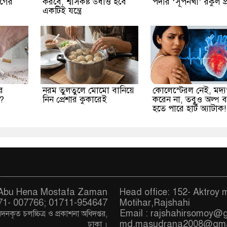
োগের
করবে, শ্বাসকষ্ট উধাও হবে
পর্দার ‘সূর্পনখা’ রকুল প
একটিই যন্ত্রে
র
নরম তুলতুলে মোমো বানিয়ে
কোলেস্টেরল নেই, মদ্
ন?
নিন প্রেশার কুকারেই
করেন না, তবুও অল্প 
হতে পারে হার্ট অ্যাটাক!
. Abu Hena Mostafa Zaman
Head office: 152- Aktroy 
71- 007766; 01711-954647
Motihar,Rajshahi
Email :
rajshahirsomoy@
দনকৃত চ
লচ্চিত্র ও প্রকাশনা অধিদপ্তর,
md.masudrana2008@gma
ঢাকা
।