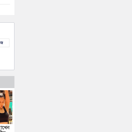
উজ
রাখেন