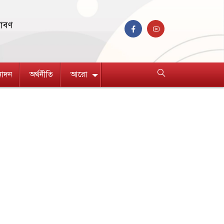
রাবণ
নোদন
অর্থনীতি
আরো