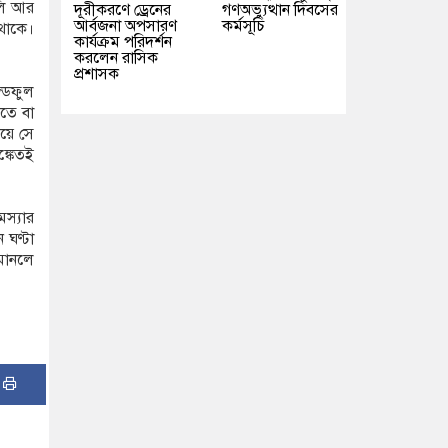
লি আর
দূরীকরণে ড্রেনের
গণঅভ্যুত্থান দিবসের
আর্বজনা অপসারণ
কর্মসূচি
থাকে।
কার্যক্রম পরিদর্শন
করলেন রাসিক
প্রশাসক
ন্ডফুল
তে বা
য়ে সে
্কেতই
মস্যার
 ঘণ্টা
 মানলে
: