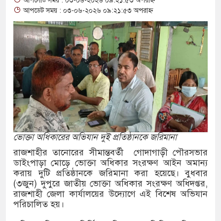
আপলোড সময় : ০৩-০৬-২০২৬ ০৯:২১:৫৩ অপরাহ্ন
্জ জাল টাকা ও টাকা তৈরির সরঞ্জামসহ আটক ২
আপডেট সময় : ০৩-০৬-২০২৬ ০৯:২১:৫৩ অপরাহ্ন
র্ত মন্ত্রণালয়ের নতুন সচিব ওবায়দুর রহমানকে
নের ফুলেল শুভেচ্ছা
থেকে রাষ্ট্রপতি পদে মনোনীত মির্জা ফখরুল
েশ্বরী নদীর পাড়ে ভাসমান অবস্থায় ব্যক্তির মরদেহ
শ্রদ্ধা জানিয়ে গোল উদযাপন ডি পলের
ভোক্তা অধিকারের অভিযান দুই প্রতিষ্ঠানকে জরিমানা
রি সিটি কলেজে অভিভাবক সমাবেশে বক্তব্য দিতে
রাজশাহীর তানোরের সীমান্তবর্তী গোদাগাড়ী পৌরসভার
ডাইংপাড়া মোড়ে ভোক্তা অধিকার সংরক্ষণ আইন অমান্য
করায় দুটি প্রতিষ্ঠানকে জরিমানা করা হয়েছে। বুধবার
(৩জুন) দুপুরে জাতীয় ভোক্তা অধিকার সংরক্ষণ অধিদপ্তর,
ষণ মামলায় তিনজনের যাবজ্জীবন
রাজশাহী জেলা কার্যালয়ের উদ্যোগে এই বিশেষ অভিযান
পরিচালিত হয়।