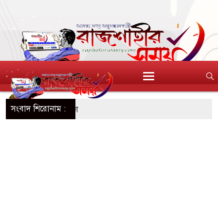
সংবাদ শিরোনাম :
িশুর নয়, মায়েরও সুরক্ষা
 নতুন জীবনে শুভেচ্ছা জানালেন প্রাক্তন প্রেমিক
িতা রাওয়ালকে নারী অনুরাগীর চুমু
 ঘাসিগ্রাম ইউনিয়ন কৃষকদলের পরিচিতি সভা
থাযোগ্য মর্যাদায় আন্তর্জাতিক আদিবাসী দিবস পালিত
র ঘরে গিয়ে বিবস্ত্র যুবক ধরা