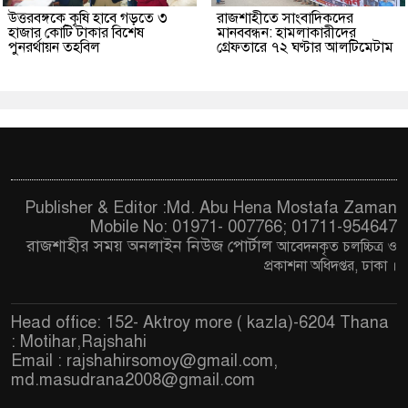
উত্তরবঙ্গকে কৃষি হাবে গড়তে ৩
রাজশাহীতে সাংবাদিকদের
হাজার কোটি টাকার বিশেষ
মানববন্ধন: হামলাকারীদের
পুনরর্থায়ন তহবিল
গ্রেফতারে ৭২ ঘণ্টার আলটিমেটাম
Publisher & Editor :Md. Abu Hena Mostafa Zaman
Mobile No: 01971- 007766; 01711-954647
রাজশাহীর সময় অনলাইন নিউজ পোর্টাল
আবেদনকৃত চ
লচ্চিত্র ও
প্রকাশনা অধিদপ্তর, ঢাকা
।
Head office: 152- Aktroy more ( kazla)-6204 Thana
: Motihar,Rajshahi
Email :
rajshahirsomoy@gmail.com
,
md.masudrana2008@gmail.com