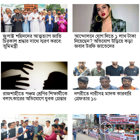
জুলাই শহিদদের আত্মত্যাগ জাতি
আন্দোলনে যোগ দিতে ১ লাখ টাকা
চিরকাল শ্রদ্ধার সাথে স্মরণ করবে:
নিয়েছেন? অভিযোগ উড়িয়ে কড়া
ভূমিমন্ত্রী
জবাব উরফি জাভেদের
রাজশাহীতে পঞ্চম শ্রেণির শিক্ষার্থীকে
নগরীতে নারীসহ মাদক কারবারি
বলাৎকারের অভিযোগে যুবক গ্রেপ্তার
গ্রেফতার ১০