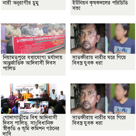
নারী অনুরাগীর চুমু
ইউনিয়ন কৃষকদলের পরিচিতি
সভা
নিয়ামতপুরে যথাযোগ্য মর্যাদায়
সাতক্ষীরায় নারীর ঘরে গিয়ে
আন্তর্জাতিক আদিবাসী দিবস
বিবস্ত্র যুবক ধরা
পালিত
গোদাগাড়ীতে বিশ্ব আদিবাসী
সাতক্ষীরায় নারীর ঘরে গিয়ে
দিবস পালিত, সাংবিধানিক
বিবস্ত্র যুবক ধরা
স্বীকৃতি ও ভূমি কমিশন গঠনের
দাবি