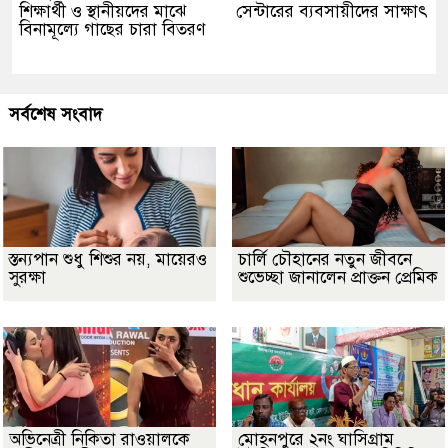
শিক্ষার্থী ও স্থানীয়দের মাঝে
সেন্টারের ব্যবসায়ীদের সাক্ষাৎ
বিনামূল্যে গাছের চারা বিতরণ
সর্বশেষ সংবাদ
স্তন্যপান শুধু শিশুর নয়, মায়েরও
চার্লি চৌহানের নতুন জীবনে
সুরক্ষা
শুভেচ্ছা জানালেন প্রাক্তন প্রেমিক
অভিনেত্রী নিকিতা রাওয়ালকে
মোহনপুরে ২নং ঘাসিগ্রাম