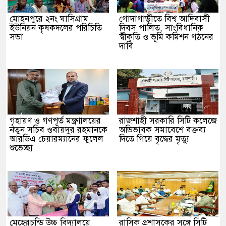
মোহনপুরে ২নং ঘাসিগ্রাম
গোদাগাড়ীতে বিশ্ব আদিবাসী
ইউনিয়ন কৃষকদলের পরিচিতি
দিবস পালিত, সাংবিধানিক
সভা
স্বীকৃতি ও ভূমি কমিশন গঠনের
দাবি
গৃহায়ণ ও গণপূর্ত মন্ত্রণালয়ের
রাজশাহী সরকারি সিটি কলেজে
নতুন সচিব ওবায়দুর রহমানকে
অভিভাবক সমাবেশে বক্তব্য
আরডিএ চেয়ারম্যানের ফুলেল
দিতে গিয়ে বৃদ্ধের মৃত্যু
শুভেচ্ছা
মেহেরচন্ডি উচ্চ বিদ্যালয়ে
রাসিক প্রশাসকের সঙ্গে সিটি