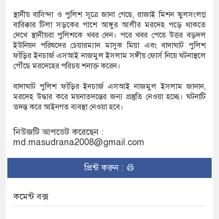
আক্ষেপ কাটিয়ে রেকর্ড গড়ে মেসির জোড়া গোল, বড় জয়
স্থানীয় বাসিন্দা ও পুলিশ সূত্রে জানা গেছে, রাজাই মিশন স্কুলসংলগ্ন
বারিক্কার টিলা সড়কের পাশে আঙ্গুর আলীর মরদেহ পড়ে থাকতে
দেখে স্থানীয়রা পুলিশকে খবর দেন। পরে খবর পেয়ে উত্তর বড়দল
ইউনিয়ন পরিষদের চেয়ারম্যান মাসুক মিয়া এবং বাদাঘাট পুলিশ
রানোর পর ব্যাটেই জবাব, অস্ট্রেলিয়ার বিপক্ষে মিরাজের
ফাঁড়ির ইনচার্জ এসআই নাজমুল ইসলাম সঙ্গীয় ফোর্স নিয়ে ঘটনাস্থলে
পৌঁছে মরদেহের পরিচয় শনাক্ত করেন।
বাদাঘাট পুলিশ ফাঁড়ির ইনচার্জ এসআই নাজমুল ইসলাম জানান,
ম্পন্ন ক্রীড়াবিদদের জন্য আন্তর্জাতিক মানের জাতীয়
মরদেহ উদ্ধার করে ময়নাতদন্তের জন্য প্রস্তুতি নেওয়া হচ্ছে। ঘটনাটি
তদন্ত করে আইনগত ব্যবস্থা নেওয়া হবে।
োগিতা আয়োজন করবে সরকার
নিউজটি আপডেট করেছেন :
md.masudrana2008@gmail.com
প্রিন্ট করুন :
কমেন্ট বক্স