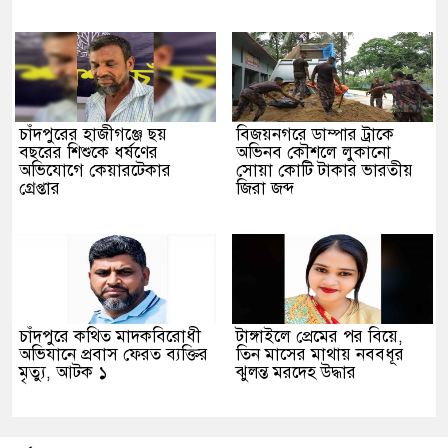
চাঁদপুরের হাজীগঞ্জে ছয়
বিজয়নগরে ডাম্পার ট্রাকে
বছরের শিশুকে ধর্ষণের
অভিনব কৌশলে লুকানো
অভিযোগে কেয়ারটেকার
সোয়া কোটি টাকার ভারতীয়
গ্রেপ্তার
জিরা জব্দ
চাঁদপুরে কথিত মাদকবিরোধী
টাঙ্গাইলে প্রেমের পর বিয়ে,
অভিযানে প্রবাস ফেরত ব্যক্তির
তিন মাসের মাথায় নববধূর
মৃত্যু, আটক ১
ঝুলন্ত মরদেহ উদ্ধার