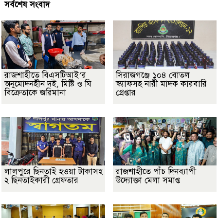
সর্বশেষ সংবাদ
রাজশাহীতে বিএসটিআই’র
সিরাজগঞ্জে ১০৪ বোতল
অনুমোদনহীন দই, মিষ্টি ও ঘি
স্ক্যাফসহ নারী মাদক কারবারি
বিক্রেতাকে জরিমানা
গ্রেপ্তার
লালপুরে ছিনতাই হওয়া টাকাসহ
রাজশাহীতে পাঁচ দিনব্যাপী
২ ছিনতাইকারী গ্রেফতার
উদ্যোক্তা মেলা সমাপ্ত