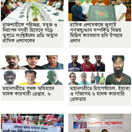
রাজশাহীকে পরিচ্ছন্ন, সবুজ ও
রাসিক প্রশাসককে জুলাই
নিরাপদ নগরী হিসেবে গড়ে
গণঅভ্যুত্থান সম্পর্কিত বিজয়
তুলতে সংশ্লিষ্টদের প্রতি আহ্বান
মিছিল ক্যানভাস ছবি উপহার
রাসিক প্রশাসকের
প্রদান
মহানগরীতে পৃথক অভিযানে
মহানগরীতে ট্যাপেন্টাডল, ইয়াবা
মাদক কারবারী গ্রেপ্তার, ৬
ও গাঁজাসহ ৬ মাদক কারবারি
গ্রেফতার