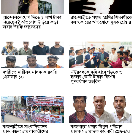
আন্দোলনে যোগ দিতে ১ লাখ টাকা
রাজশাহীতে পঞ্চম শ্রেণির শিক্ষার্থীকে
নিয়েছেন? অভিযোগ উড়িয়ে কড়া
বলাৎকারের অভিযোগে যুবক গ্রেপ্তার
জবাব উরফি জাভেদের
নগরীতে নারীসহ মাদক কারবারি
উত্তরবঙ্গকে কৃষি হাবে গড়তে ৩
গ্রেফতার ১০
হাজার কোটি টাকার বিশেষ
পুনরর্থায়ন তহবিল
রাজশাহীতে সাংবাদিকদের
রাজপাড়া থানায় বিপুল পরিমান
মানববন্ধন: হামলাকারীদের
মাদক সহ মাদক কারবারী গ্রেফতার