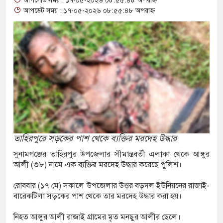
আপলোড সময় : ১৭-০৫-২০২৬ ০৮:৫৫:৪৮ অপরাহ্ন
্যক্ত পুকুর থেকে অজ্ঞাত যুবকের মরদেহ উদ্ধার
আপডেট সময় : ১৭-০৫-২০২৬ ০৮:৫৫:৪৮ অপরাহ্ন
মান্তে বিজিবির পৃথক অভিযানে ১৫৬ বোতল ভারতীয়
কসমেটিকস উদ্ধার
ষি শ্রমিক নিয়োগে আবেদন শুরু, ওমানে ৫ হাজার শ্রমিক
ে সংঘর্ষে দুই ইসরায়েলি রিজার্ভ সেনা নিহত, সীমান্তে
তাহিরপুরে সড়কের পাশ থেকে ব্যক্তির মরদেহ উদ্ধার
জীগঞ্জে ছয় বছরের শিশুকে ধর্ষণের অভিযোগে
সুনামগঞ্জের তাহিরপুর উপজেলার সীমান্তবর্তী এলাকা থেকে আঙ্গুর
আলী (৩৮) নামে এক ব্যক্তির মরদেহ উদ্ধার করেছে পুলিশ।
তার
রোববার (১৭ মে) সকালে উপজেলার উত্তর বড়দল ইউনিয়নের রাজাই-
ম্পার ট্রাকে অভিনব কৌশলে লুকানো সোয়া কোটি
বারেকটিলা সড়কের পাশ থেকে তার মরদেহ উদ্ধার করা হয়।
িরা জব্দ
নিহত আঙ্গুর আলী রাজাই গ্রামের মৃত মনছুর আলীর ছেলে।