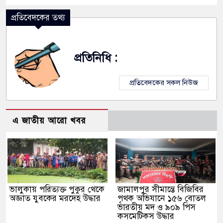
প্রতিবেদকের তথ্য
প্রতিনিধি :
প্রতিবেদকের সকল নিউজ
এ জাতীয় আরো খবর
ভালুকায় পরিত্যক্ত পুকুর থেকে
জামালপুর সীমান্তে বিজিবির
অজ্ঞাত যুবকের মরদেহ উদ্ধার
পৃথক অভিযানে ১৫৬ বোতল
ভারতীয় মদ ও ৯০৯ পিস
কসমেটিকস উদ্ধার