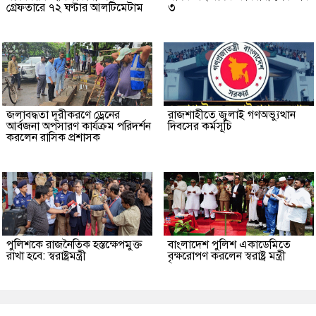
গ্রেফতারে ৭২ ঘণ্টার আলটিমেটাম
৩
জলাবদ্ধতা দূরীকরণে ড্রেনের
রাজশাহীতে জুলাই গণঅভ্যুত্থান
আর্বজনা অপসারণ কার্যক্রম পরিদর্শন
দিবসের কর্মসূচি
করলেন রাসিক প্রশাসক
পুলিশকে রাজনৈতিক হস্তক্ষেপমুক্ত
বাংলাদেশ পুলিশ একাডেমিতে
রাখা হবে: স্বরাষ্ট্রমন্ত্রী
বৃক্ষরোপণ করলেন স্বরাষ্ট্র মন্ত্রী