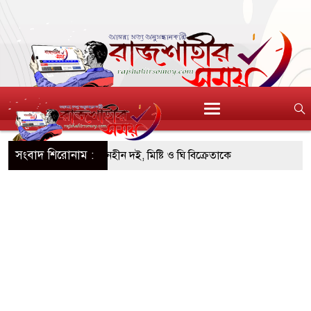
সংবাদ শিরোনাম :
এসটিআই’র অনুমোদনহীন দই, মিষ্টি ও ঘি বিক্রেতাকে
৪ বোতল স্ক্যাফসহ নারী মাদক কারবারি গ্রেপ্তার
াই হওয়া টাকাসহ ২ ছিনতাইকারী গ্রেফতার
চ দিনব্যাপী উদ্যোক্তা মেলা সমাপ্ত
িচ্ছন্ন, সবুজ ও নিরাপদ নগরী হিসেবে গড়ে তুলতে