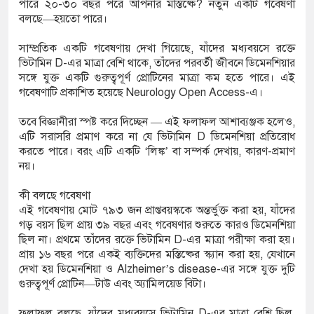
পারে ২০-৩০ বছর পরে আপনার মস্তিষ্কে? নতুন একটি গবেষণা
বলছে—হয়তো পারে।
্থ ভারতীয়
সাম্প্রতিক একটি গবেষণায় দেখা গিয়েছে, যাঁদের মধ্যবয়সে রক্তে
ভিটামিন D-এর মাত্রা বেশি থাকে, তাঁদের পরবর্তী জীবনে ডিমেনশিয়ার
সঙ্গে যুক্ত একটি গুরুত্বপূর্ণ প্রোটিনের মাত্রা কম হতে পারে। এই
রবরাহ বেড়ে
গবেষণাটি প্রকাশিত হয়েছে Neurology Open Access-এ।
তবে বিজ্ঞানীরা স্পষ্ট করে দিচ্ছেন — এই ফলাফল আশাব্যঞ্জক হলেও,
এটি সরাসরি প্রমাণ করে না যে ভিটামিন D ডিমেনশিয়া প্রতিরোধ
ে অন্তর্ভুক্ত
করতে পারে। বরং এটি একটি ‘লিঙ্ক’ বা সম্পর্ক দেখায়, কারণ-প্রমাণ
নয়।
কী বলছে গবেষণা
 একই
এই গবেষণায় মোট ৭৯৩ জন প্রাপ্তবয়স্ককে অন্তর্ভুক্ত করা হয়, যাঁদের
গড় বয়স ছিল প্রায় ৩৯ বছর এবং গবেষণার শুরুতে কারও ডিমেনশিয়া
ছিল না। প্রথমে তাঁদের রক্তে ভিটামিন D-এর মাত্রা পরীক্ষা করা হয়।
প্রায় ১৬ বছর পরে একই ব্যক্তিদের মস্তিষ্কের স্ক্যান করা হয়, যেখানে
 সিটি
দেখা হয় ডিমেনশিয়া ও Alzheimer’s disease-এর সঙ্গে যুক্ত দুটি
গুরুত্বপূর্ণ প্রোটিন—টাউ এবং অ্যামিলয়েড বিটা।
ফলাফল বলছে, যাঁদের মধ্যবয়সে ভিটামিন D-এর মাত্রা বেশি ছিল,