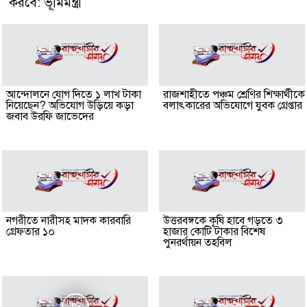
করবে: ভূমিমন্ত্রী
আন্দোলনে যোগ দিতে ১ লাখ টাকা
রাজশাহীতে পঞ্চম শ্রেণির শিক্ষার্থীকে
নিয়েছেন? অভিযোগ উড়িয়ে কড়া
বলাৎকারের অভিযোগে যুবক গ্রেপ্তার
জবাব উরফি জাভেদের
নগরীতে নারীসহ মাদক কারবারি
উত্তরবঙ্গকে কৃষি হাবে গড়তে ৩
গ্রেফতার ১০
হাজার কোটি টাকার বিশেষ
পুনরর্থায়ন তহবিল