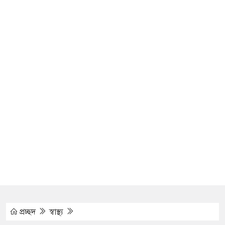
মানুষ
্ধার
ল ভারতীয়
াজার শ্রমিক
, সীমান্তে
গে
প্রচ্ছদ
স্বাস্থ্য
া কোটি