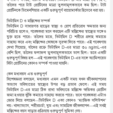
র মৃত্যু,
তাঁদের পরে টাউ প্রোটিনের মাত্রা তুলনামূলকভাবে কম ছিল। টাউ
প্রোটিনকে ডিমেনশিয়ার একটি গুরুত্বপূর্ণ বায়োমার্কার হিসেবে ধরা হয়।
ভিটামিন D ও মস্তিষ্কের সম্পর্ক
ভিটামিন D সাধারণত হাড়ের স্বাস্থ্য ও রোগ প্রতিরোধ ক্ষমতার জন্য
পরিচিত হলেও, গবেষকরা মনে করছেন এটি মস্তিষ্কের স্বাস্থ্যের সঙ্গেও
যুক্ত হতে পারে। তাঁদের মতে, ভিটামিন D শরীরে প্রদাহ কমাতে
সাহায্য করে এবং মস্তিষ্কের কোষকে সুরক্ষা দিতে পারে। এই গবেষণায়
দেখা গিয়েছে, যাঁদের রক্তে ভিটামিন D-এর মাত্রা ৩০ ng/mL-এর
বেশি ছিল, তাঁদের ফলাফল তুলনামূলকভাবে ভাল ছিল। তবে একটি
গুরুত্বপূর্ণ বিষয় হল—এই গবেষণায় ভিটামিন D-এর সঙ্গে অ্যামিলয়েড
বিটা প্রোটিনের কোনও সম্পর্ক পাওয়া যায়নি।
কেন মধ্যবয়স এত গুরুত্বপূর্ণ
বিশেষজ্ঞরা বলছেন, মধ্যবয়স এমন একটি সময় যখন জীবনযাপনের
অভ্যাস ভবিষ্যতের স্বাস্থ্যের উপর বড় প্রভাব ফেলে। এই সময়
ভিটামিন D-এর মাত্রা ঠিক রাখা ভবিষ্যতে মস্তিষ্কে ক্ষতিকর প্রোটিন
জমা হওয়ার ঝুঁকি কমাতে সাহায্য করতে পারে। তবে গবেষকরা এটাও
জোর দিয়ে বলছেন—ভিটামিন D একা কোনও ‘ম্যাজিক সলিউশন’
নয়। খাদ্যাভ্যাস, শরীরচর্চা, ঘুম এবং সামগ্রিক জীবনযাপন—এই সবই
মস্তিষ্কের বয়স বাড়ার প্রক্রিয়ায় গুরুত্বপূর্ণ ভূমিকা নেয়।