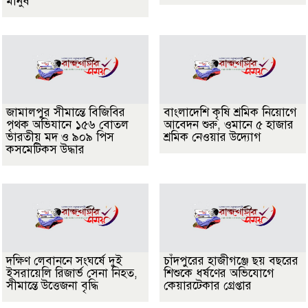
মানুষ
জামালপুর সীমান্তে বিজিবির
বাংলাদেশি কৃষি শ্রমিক নিয়োগে
পৃথক অভিযানে ১৫৬ বোতল
আবেদন শুরু, ওমানে ৫ হাজার
ভারতীয় মদ ও ৯০৯ পিস
শ্রমিক নেওয়ার উদ্যোগ
কসমেটিকস উদ্ধার
দক্ষিণ লেবাননে সংঘর্ষে দুই
চাঁদপুরের হাজীগঞ্জে ছয় বছরের
ইসরায়েলি রিজার্ভ সেনা নিহত,
শিশুকে ধর্ষণের অভিযোগে
সীমান্তে উত্তেজনা বৃদ্ধি
কেয়ারটেকার গ্রেপ্তার