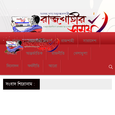
প্রচ্ছদ
রাজশাহী বিভাগ
রাজশাহী
সারাদেশ
জাতীয়
আন্তর্জাতিক
রাজনীতি
খেলাধুলা
বিনোদন
অর্থনীতি
আরো
সংবাদ শিরোনাম :
ানববন্ধন
্ষোভ