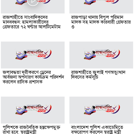
রাজশাহীতে সাংবাদিকদের
রাজপাড়া থানায় বিপুল পরিমান
মানববন্ধন: হামলাকারীদের
মাদক সহ মাদক কারবারী গ্রেফতার
গ্রেফতারে ৭২ ঘণ্টার আলটিমেটাম
৩
জলাবদ্ধতা দূরীকরণে ড্রেনের
রাজশাহীতে জুলাই গণঅভ্যুত্থান
আর্বজনা অপসারণ কার্যক্রম পরিদর্শন
দিবসের কর্মসূচি
করলেন রাসিক প্রশাসক
পুলিশকে রাজনৈতিক হস্তক্ষেপমুক্ত
বাংলাদেশ পুলিশ একাডেমিতে
রাখা হবে: স্বরাষ্ট্রমন্ত্রী
বৃক্ষরোপণ করলেন স্বরাষ্ট্র মন্ত্রী