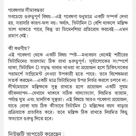
গবেষণার সীমাবদ্ধতা
সবচেয়ে গুরুত্বপূর্ণ বিষয়—এই গবেষণা শুধুমাত্র একটি সম্পর্ক দেখা
হয়, সরাসরি কারণ-ফল নয়। অর্থাৎ, ভিটামিন D বেশি থাকলে মস্তিষ্ক
ভাল থাকতে পারে, কিন্তু তা ডিমেনশিয়া প্রতিরোধ করবেই—এমন
প্রমাণ নেই।
কী করণীয়?
এই গবেষণা থেকে একটি বিষয় স্পষ্ট—মধ্যবয়স থেকেই শরীরের
ভিটামিনের ভারসাম্য ঠিক রাখা গুরুত্বপূর্ণ। সূর্যালোকের সংস্পর্শে
থাকা, ভিটামিন D সমৃদ্ধ খাবার খাওয়া বা প্রয়োজন হলে চিকিৎসকের
পরামর্শে সাপ্লিমেন্ট নেওয়া উপকারী হতে পারে। তবে বিশেষজ্ঞরা
সতর্ক করছেন—একটি মাত্র ভিটামিনের উপর নির্ভর করলে চলবে না।
দীর্ঘমেয়াদে মস্তিষ্ককে সুস্থ রাখতে হলে প্রয়োজন একটি সুষম
জীবনযাপন—যেখানে থাকবে সঠিক খাদ্যাভ্যাস, নিয়মিত ব্যায়াম,
পর্যাপ্ত ঘুম এবং মানসিক সুস্থতা। এই বিষয়ে আরও গবেষণা প্রয়োজন,
যাতে বোঝা যায় ঠিক কীভাবে ভিটামিন D মস্তিষ্কের বয়স বাড়ার
প্রক্রিয়াকে প্রভাবিত করে। তবে মস্তিষ্ক ঠিক রাখতে নিয়মিত কিছু
অভ্যাসে গুরুত্ব দিতে হবে।
নিউজটি আপডেট করেছেন :