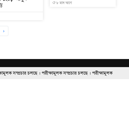
৮ মাস আগে
য
›
ে । পরীক্ষামূলক সম্প্রচার চলছে । পরীক্ষামূলক
. Abu Hena Mostafa Zaman
Head office: 152- Aktroy 
71- 007766; 01711-954647
Motihar,Rajshahi
Email :
rajshahirsomoy@
দনকৃত চ
লচ্চিত্র ও প্রকাশনা অধিদপ্তর,
md.masudrana2008@gma
ঢাকা
।