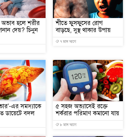
১
অভাব হলে শরীর
শীতে ফুসফুসের রোগ
ানান দেয়? চিনুন
বাড়ছে, সুস্থ থাকার উপায়
৭ মাস আগে
১
১
িভার'-এর সমস্যাকে
৫ সহজ অভ্যাসেই রক্তে
২
তে ডায়েটে বদল
শর্করার পরিমাণ কমানো যায়
৮ মাস আগে