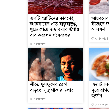
একটি প্রোটিনের কারণেই
আয়রনের 
ক্যানসারের এত বাড়বাড়ন্ত,
কীভাবে জ
খুঁজে পেয়ে জব্দ করার উপায়
৫ লক্ষণ
বার করলেন গবেষকেরা
৭ মাস আগে
৭ মাস আগে
শীতে ফুসফুসের রোগ
'ফ্যাটি ল
বাড়ছে, সুস্থ থাকার উপায়
দূরে রাখ
জরুরি
৭ মাস আগে
৮ মাস আগে