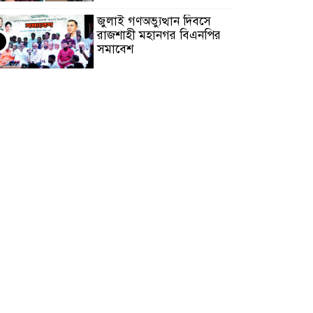
জুলাই গণঅভ্যুত্থান দিবসে
রাজশাহী মহানগর বিএনপির
৪
সমাবেশ
পদ্মায় তলিয়ে ৭ বছরের শিশু
নিখোঁজ, উদ্ধার অভিযান
৫
অব্যাহত
অফিস সহকারী পরিচয়ে চার
বছর এইচএসসির খাতা
৬
মূল্যায়ন, তদন্তে সিলেট শিক্ষা
বোর্ড
বৃষ্টিস্নাত সকালেও থামেনি
শ্রদ্ধার স্রোত, ঠাকুরগাঁওয়ে
৭
জুলাই শহীদদের স্মরণে
শ্রদ্ধাঞ্জলি ও জুলাই যোদ্ধাদের
বর্ধনা