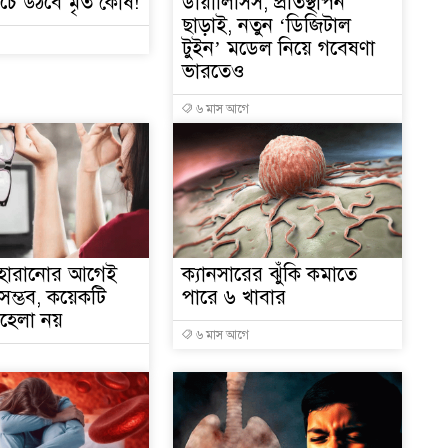
ঁচে উঠবে মৃত কোষ!
ডায়ালিসিস, প্রতিস্থাপন
১
ছাড়াই, নতুন ‘ডিজিটাল
টুইন’ মডেল নিয়ে গবেষণা
ভারতেও
৬ মাস আগে
১
১
তি হারানোর আগেই
ক্যানসারের ঝুঁকি কমাতে
 সম্ভব, কয়েকটি
পারে ৬ খাবার
১
অবহেলা নয়
৬ মাস আগে
১