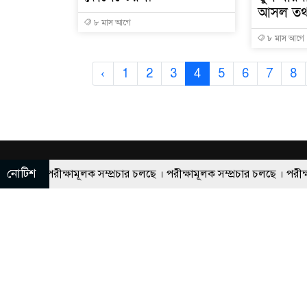
আসল তথ্
৮ মাস আগে
৮ মাস আগে
‹
1
2
3
4
5
6
7
8
নোটিশ
ক সম্প্রচার চলছে । পরীক্ষামূলক সম্প্রচার চলছে । পরীক্ষামূলক সম্প্রচার চলছ
Publisher & Editor :Md
Mobile No: 019
রাজশাহীর সময় অনলাইন নিউজ পোর্টাল
আবে