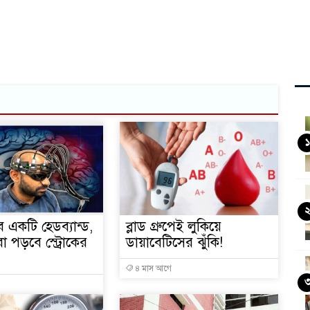
ন্তঃসত্ত্বা নারীর মৃত্যু
ভাবে স্বমহিমায় পর্দায় ফিরেছিলেন কাজল?
মরদেহ ৩ বছর ধরে ফ্রিজে রাখলেন ছেলে
১
 একটি হেডব্যান্ড,
ব্লাড গ্রুপেই লুকিয়ে
 পড়বে স্ট্রোকের
ডায়াবেটিসের ঝুঁকি!
৪ মাস আগে