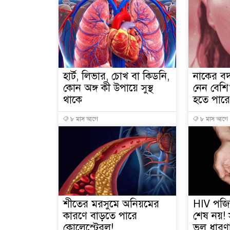
হার্ট, লিভার, চোখ বা কিডনি,
নাকের বদ
কোন অঙ্গ কী উপায়ে সুস্থ
নেন বেশি
থাকে
হতে পারে
৮ মাস আগে
৮ মাস আগে
শীতের মরসুমে অনিয়মের
HIV পজি
কারণে বাড়তে পারে
শেষ নয়! স
কোলেস্টেরল!
ভুল ধারণ