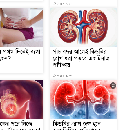
৫ মাস আগে
 প্রথম দিনেই ব্যথা
পাঁচ বছর আগেই কিডনির
 কেন?
রোগ ধরা পড়বে একটিমাত্র
পরীক্ষায়
১
৬ মাস আগে
সভ
১
াটাকের পরে নিজে
কিডনির রোগ জব্দ হবে