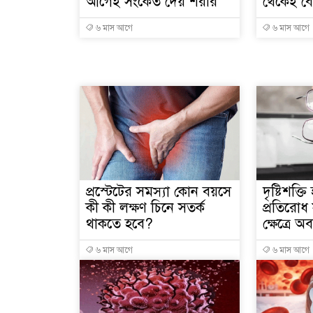
আগেই সংকেত দেয় শরীর
থেকেই বে
৬ মাস আগে
৬ মাস আগে
প্রস্টেটের সমস্যা কোন বয়সে
দৃষ্টিশক্
কী কী লক্ষণ চিনে সতর্ক
প্রতিরোধ
থাকতে হবে?
ক্ষেত্রে 
৬ মাস আগে
৬ মাস আগে