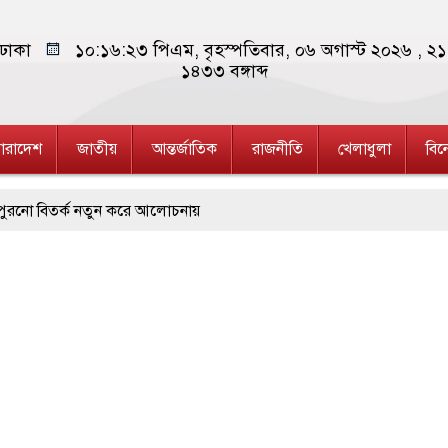
ঢাকা
১০:১৬:২৪ পিএম
, বৃহস্পতিবার, ০৬ অগাস্ট ২০২৬ ,
২১ 
১৪৩৩
বঙ্গাব্দ
ারাদেশ
জাতীয়
আন্তর্জাতিক
রাজনীতি
খেলাধুলা
বি
ুন করে আলোচনায়
ক্ষা বোর্ড
ের সংবর্ধনা ও আলোচনা সভা