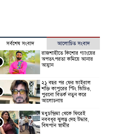
সর্বশেষ সংবাদ
আলোচিত সংবাদ
রাজশাহীতে কিশোর গ্যাংয়ের
অপতৎপরতা কমিয়ে আনার
আহ্বান
২১ বছর পর ফের ভাইরাল
শক্তি কাপুরের স্টিং ভিডিও,
২
পুরনো বিতর্ক নতুন করে
আলোচনায়
মধুচন্দ্রিমা থেকে ফিরেই
নববধূর ঝুলন্ত দেহ উদ্ধার,
৩
বিষপান স্বামীর