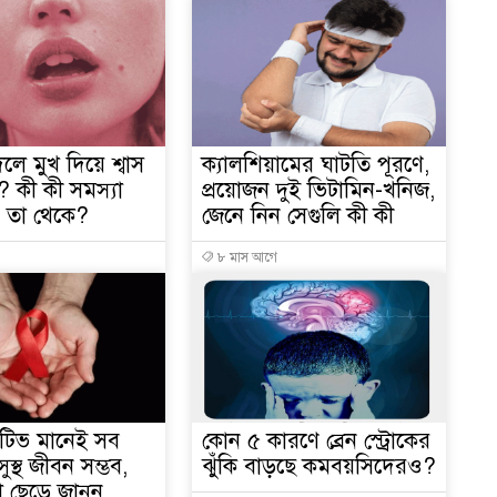
লে মুখ দিয়ে শ্বাস
ক্যালশিয়ামের ঘাটতি পূরণে,
? কী কী সমস্যা
প্রয়োজন দুই ভিটামিন-খনিজ,
 তা থেকে?
জেনে নিন সেগুলি কী কী
৮ মাস আগে
টিভ মানেই সব
কোন ৫ কারণে ব্রেন স্ট্রোকের
ুস্থ জীবন সম্ভব,
ঝুঁকি বাড়ছে কমবয়সিদেরও?
া ছেড়ে জানুন