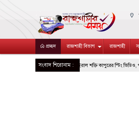
প্রচ্ছদ
রাজশাহী বিভাগ
রাজশাহী
স
সংবাদ শিরোনাম :
২১ বছর পর ফের ভাইরাল শক্তি কাপুরের স্টিং ভিডিও, পুরনো বিতর্ক নত
জুলাই গণঅভ্যুত্থান দিবসে রাজশাহী মহানগর বিএনপির সমাবেশ
অফিস সহকারী পরিচয়ে চার বছর এইচএসসির খাতা মূল্যায়ন, তদন্তে সিলেট শি
ের স্মরণে শ্রদ্ধাঞ্জলি ও জুলাই যোদ্ধাদের সংবর্ধনা
তানোরে জুলাই যোদ্ধাদ
ারক্ষীর বিরুদ্ধে অভিযোগ
মিতি ও জেলা পুলিশ প্রশাসনের মতবিনিময় সভা অনুষ্ঠিত