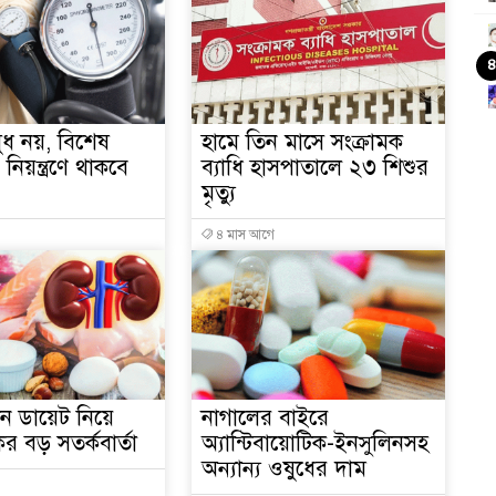
ুধ নয়, বিশেষ
হামে তিন মাসে সংক্রামক
নিয়ন্ত্রণে থাকবে
ব্যাধি হাসপাতালে ২৩ শিশুর
মৃত্যু
৪ মাস আগে
িন ডায়েট নিয়ে
নাগালের বাইরে
র বড় সতর্কবার্তা
অ্যান্টিবায়োটিক-ইনসুলিনসহ
সং
অন্যান্য ওষুধের দাম