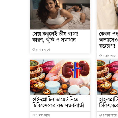
সেক্স করলেই তীব্র ব্যথা!
কেবল ওষ
কারণ, ঝুঁকি ও সমাধান
অভ্যাসেও 
রক্তচাপ!
৪ মাস আগে
৪ মাস আগে
হাই-প্রোটিন ডায়েট নিয়ে
হাই-প্রোট
চিকিৎসকের বড় সতর্কবার্তা
চিকিৎসকে
৫ মাস আগে
৫ মাস আগে