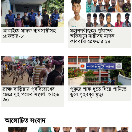
আত্রাইয়ে মাদক ব্যবসায়ীসহ
মহানগরীজুড়ে পুলিশের
গ্রেফতার-৮
অভিযানে নারীসহ মাদক
কারবারি গ্রেফতার ১৪
ব্রাহ্মণবাড়িয়ায় পূর্ববিরোধের
পুকুরে শাক ধুতে গিয়ে পানিতে
জেরে দুই পক্ষের সংঘর্ষ, আহত
ডুবে গৃহবধূর মৃত্যু
৩০
আলোচিত সংবাদ