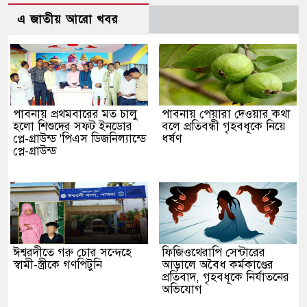
এ জাতীয় আরো খবর
পাবনায় প্রথমবারের মত চালু
পাবনায় পেয়ারা দেওয়ার কথা
হলো শিশুদের সফট ইনডোর
বলে প্রতিবন্ধী গৃহবধূকে নিয়ে
প্লে-গ্রাউন্ড 'পিএস ডিজনিল্যান্ডে
ধর্ষণ
প্লে-গ্রাউন্ড
ঈশ্বরদীতে গরু চোর সন্দেহে
ফিজিওথেরাপি সেন্টারের
স্বামী-স্ত্রীকে গণপিটুনি
আড়ালে অবৈধ কর্মকাণ্ডের
প্রতিবাদ, গৃহবধূকে নির্যাতনের
অভিযোগ