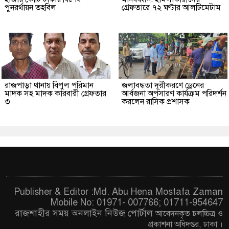
পুনরর্থায়ন তহবিল
গ্রেফতারে ৭২ ঘণ্টার আলটিমেটাম
রাজপাড়া থানায় বিপুল পরিমান
জলাবদ্ধতা দূরীকরণে ড্রেনের
মাদক সহ মাদক কারবারী গ্রেফতার
আর্বজনা অপসারণ কার্যক্রম পরিদর্শন
৩
করলেন রাসিক প্রশাসক
Publisher & Editor :Md. Abu Hena Mostafa Zaman
Mobile No: 01971- 007766; 01711-954647
রাজশাহীর সময় অনলাইন নিউজ পোর্টাল
আবেদনকৃত চ
লচ্চিত্র ও
প্রকাশনা অধিদপ্তর, ঢাকা
।