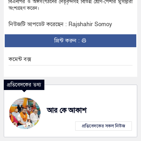
বিএনপির ও অঙ্গসংগঠনের নেতৃবৃন্দসহ বিভিন্ন শ্রেণি-পেশার মুসল্লিরা
অংশগ্রহণ করেন।
নিউজটি আপডেট করেছেন : Rajshahir Somoy
প্রিন্ট করুন :
কমেন্ট বক্স
প্রতিবেদকের তথ্য
আর কে আকাশ
প্রতিবেদকের সকল নিউজ