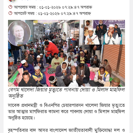
 ২
আপলোড সময় : ০১-০১-২০২৬ ০৭:২৯:৪৭ অপরাহ্ন
আপডেট সময় : ০১-০১-২০২৬ ০৭:২৯:৪৭ অপরাহ্ন
বেই টেকসই প্রযুক্তিনির্ভর উন্নয়ন: ফকির মাহবুব আনাম
ন হত্যা মামলার তিন আসামি গ্রেপ্তার
াৎ পাটের দরপতন চাষিরা হতাশ
নি নিয়ে অস্থিতিশীলতা তৈরিতে একটি চক্র সক্রিয়:
 ভাগাভাগি নিয়ে দ্বন্দ্ব, ছুরিকাঘাতে যুবলীগ নেতা
বেগম খালেদা জিয়ার মৃত্যুতে পাবনায় দোয়া ও মিলাদ মাহফিল
অনুষ্ঠিত
ি অভিযানের সময় পাঁচতলা ভবন থেকে পড়ে ছাত্রদল
সাবেক প্রধানমন্ত্রী ও বিএনপির চেয়ারপারসন খালেদা জিয়ার মৃত্যুতে
তার আত্মার মাগফিরাত কামনা করে পাবনায় দোয়া ও মিলাদ মাহফিল
্ত কমিটি গঠন
অনুষ্ঠিত হয়েছে।
 ৪ শিশুর মৃত্যু, নতুন আক্রান্ত ৭৭৬
বৃহস্পতিবার বাদ আসর বাংলাদেশ জাতীয়তাবাদী মুক্তিযোদ্ধা দল ও