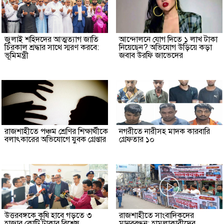
জুলাই শহিদদের আত্মত্যাগ জাতি
আন্দোলনে যোগ দিতে ১ লাখ টাকা
চিরকাল শ্রদ্ধার সাথে স্মরণ করবে:
নিয়েছেন? অভিযোগ উড়িয়ে কড়া
ভূমিমন্ত্রী
জবাব উরফি জাভেদের
রাজশাহীতে পঞ্চম শ্রেণির শিক্ষার্থীকে
নগরীতে নারীসহ মাদক কারবারি
বলাৎকারের অভিযোগে যুবক গ্রেপ্তার
গ্রেফতার ১০
উত্তরবঙ্গকে কৃষি হাবে গড়তে ৩
রাজশাহীতে সাংবাদিকদের
হাজার কোটি টাকার বিশেষ
মানববন্ধন: হামলাকারীদের