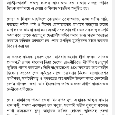
জাতীয়তাবাদী প্রজন্ম দলের আয়োজনে বড় বাজার সংলগ্ন পানির
িটি পুলিশিং সভা
ট্যাংক কার্যালয়ে এ দোয়া ও মিলাদ মাহফিল অনুষ্ঠিত হয়।
৬৭ কেজি গাঁজাসহ মাদক কারবারি আটক, পিকআপ জব্দ
দোয়া ও মিলাদ মাহফিলে কোরআন তেলাওয়াত, দরুদ শরীফ পাঠ,
ফাতেহা শরিফ পাঠ ও বিশেষ মোনাজাতের মাধ্যমে মরহুমার রুহের
মাগফিরাত কামনা করা হয়। একই সঙ্গে তার জীবনের সকল ভুল-ত্রুটি
ক্ষমা করে তাকে জান্নাতুল ফেরদৌস নসিব করার জন্য মহান আল্লাহর
দরবারে ফরিয়াদ জানানো হয়।শেষে উপস্থিত মুসল্লিদের মাঝে তবারক
বিতরণ করা হয়।
এ প্রসঙ্গে সাবেক যুবদল নেতা মতিয়ার রহমান হীরা বলেন, সাবেক
প্রধানমন্ত্রী বেগম খালেদা জিয়া দেশের রাজনীতিতে দীর্ঘদিন গুরুত্বপূর্ণ
ভূমিকা পালন করেছেন। তিনি বাংলাদেশের প্রশ্নে সবসময় আপোষহীন
ছিলেন। বছরের শেষ সূর্যস্তের সাথে চিরবিদায় নিলেন বাংলাদেশের
স্বাধীনতা, সার্বভৌমত্ব ও গণতন্ত্রের আপোষহীন উজ্জ্বল নক্ষত্র দেশনেত্রী
বেগম খালেদা জিয়া। তার ইন্তেকালে জাতি একজন প্রবীণ রাজনৈতিক
নেত্রীকে হারিয়েছে।
দোয়া মাহফিলে পাবনা জেলা বিএনপির যুগ্ম আহ্বায়ক আব্দুস সামাদ
খান মন্টু, সদস্য এরশাদুল হক সবুজ, সরকারি শহীদ বুলবুল কলেজ
শাখা ছাত্রদলের যুগ্ম আহ্বায়ক সাব্বির হোসেন তুহিনসহ জেলা