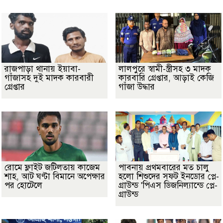
রাজপাড়া থানায় ইয়াবা-
লালপুরে স্বামী-স্ত্রীসহ ৩ মাদক
গাঁজাসহ দুই মাদক কারবারী
কারবারি গ্রেপ্তার, আড়াই কেজি
গ্রেপ্তার
গাঁজা উদ্ধার
রোমে ফ্লাইট জটিলতায় কাজেম
পাবনায় প্রথমবারের মত চালু
শাহ, আট ঘণ্টা বিমানে অপেক্ষার
হলো শিশুদের সফট ইনডোর প্লে-
পর হোটেলে
গ্রাউন্ড 'পিএস ডিজনিল্যান্ডে প্লে-
গ্রাউন্ড