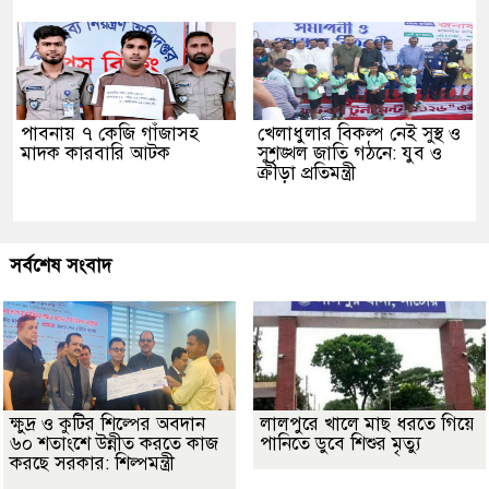
পাবনায় ৭ কেজি গাঁজাসহ
খেলাধুলার বিকল্প নেই সুস্থ ও
মাদক কারবারি আটক
সুশৃঙ্খল জাতি গঠনে: যুব ও
ক্রীড়া প্রতিমন্ত্রী
সর্বশেষ সংবাদ
ক্ষুদ্র ও কুটির শিল্পের অবদান
লালপুরে খালে মাছ ধরতে গিয়ে
৬০ শতাংশে উন্নীত করতে কাজ
পানিতে ডুবে শিশুর মৃত্যু
করছে সরকার: শিল্পমন্ত্রী