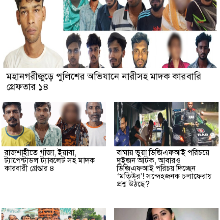
মহানগরীজুড়ে পুলিশের অভিযানে নারীসহ মাদক কারবারি
গ্রেফতার ১৪
রাজশাহীতে গাঁজা, ইয়াবা,
বাঘায় ভুয়া ডিজিএফআই পরিচয়ে
ট্যাপেন্টাডল ট্যাবলেট সহ মাদক
দুইজন আটক, আবারও
কারবারী গ্রেপ্তার ৪
ডিজিএফআই পরিচয় দিচ্ছেন
‘মতিউর’! সন্দেহজনক চলাফেরায়
প্রশ্ন উঠছে?