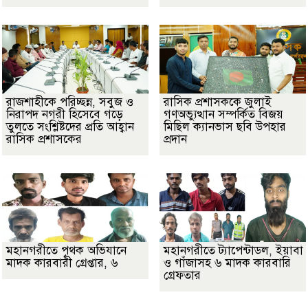
রাজশাহীকে পরিচ্ছন্ন, সবুজ ও
রাসিক প্রশাসককে জুলাই
নিরাপদ নগরী হিসেবে গড়ে
গণঅভ্যুত্থান সম্পর্কিত বিজয়
তুলতে সংশ্লিষ্টদের প্রতি আহ্বান
মিছিল ক্যানভাস ছবি উপহার
রাসিক প্রশাসকের
প্রদান
মহানগরীতে পৃথক অভিযানে
মহানগরীতে ট্যাপেন্টাডল, ইয়াবা
মাদক কারবারী গ্রেপ্তার, ৬
ও গাঁজাসহ ৬ মাদক কারবারি
গ্রেফতার