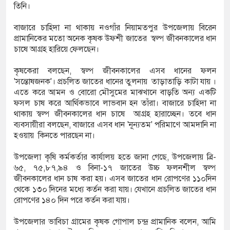
তিনি।
পের আক্ষেপ কাটিয়ে রেকর্ড গড়ে মেসির জোড়া গোল, বড় জয়
বাজারে চাহিদা না থাকায় নওগাঁর নিয়ামতপুর উপজেলায় বিরেন
ামির
প্রামানিকের মতো অনেক কৃষক উফশী জাতের স্বল্প জীবনকালের ধান
চাষে আগ্রহ হারিয়ে ফেলছেন।
ত্ব হারানোর পর ব্যাটেই জবাব, অস্ট্রেলিয়ার বিপক্ষে মিরাজের
কৃষকেরা বলছেন, স্বল্প জীবনকালের এসব ধানের ফলন
ুরি
'সন্তোষজনক'। প্রচলিত জাতের ধানের তুলনায় তাড়াতাড়ি কাটা যায় ।
এতে করে আমন ও বোরো মৌসুমের মাঝখানে বাড়তি অন্য একটি
াহিদাসম্পন্ন ক্রীড়াবিদদের জন্য আন্তর্জাতিক মানের জাতীয়
ফসল চাষ করে আর্থিকভাবে লাভবান হন তাঁরা। বাজারে চাহিদা না
থাকায় স্বল্প জীবনকালের ধান চাষে আগ্রহ হারাচ্ছেন। তবে ধান
রতিযোগিতা আয়োজন করবে সরকার
ব্যবসায়ীরা বলছেন, বাজারে এসব ধান 'নূন্যতম' পরিমাণে আমদানি না
হওয়ায় কিনতে পারছেন না।
উপজেলা কৃষি কর্মকর্তার কার্যালয় হতে জানা গেছে, উপজেলায় ব্রি-
৬৫, ৭৫,৮৭,৯৪ ও বিনা-১৭ জাতের উচ্চ ফলনশীল স্বল্প
জীবনকালের ধান চাষ করা হয়। এসব জাতের ধান রোপণের ১১০দিন
থেকে ১৩০ দিনের মধ্যে কর্তন করা যায়। যেখানে প্রচলিত জাতের ধান
রোপণের ১৪০ দিন পরে কর্তন করা যায়।
উপজেলার ভাবিচা গ্রামের কৃষক গোপাল চন্দ্র প্রামানিক বলেন, আমি