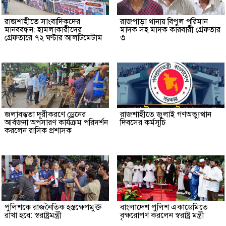
রাজশাহীতে সাংবাদিকদের
রাজপাড়া থানায় বিপুল পরিমান
মানববন্ধন: হামলাকারীদের
মাদক সহ মাদক কারবারী গ্রেফতার
গ্রেফতারে ৭২ ঘণ্টার আলটিমেটাম
৩
জলাবদ্ধতা দূরীকরণে ড্রেনের
রাজশাহীতে জুলাই গণঅভ্যুত্থান
আর্বজনা অপসারণ কার্যক্রম পরিদর্শন
দিবসের কর্মসূচি
করলেন রাসিক প্রশাসক
পুলিশকে রাজনৈতিক হস্তক্ষেপমুক্ত
বাংলাদেশ পুলিশ একাডেমিতে
রাখা হবে: স্বরাষ্ট্রমন্ত্রী
বৃক্ষরোপণ করলেন স্বরাষ্ট্র মন্ত্রী