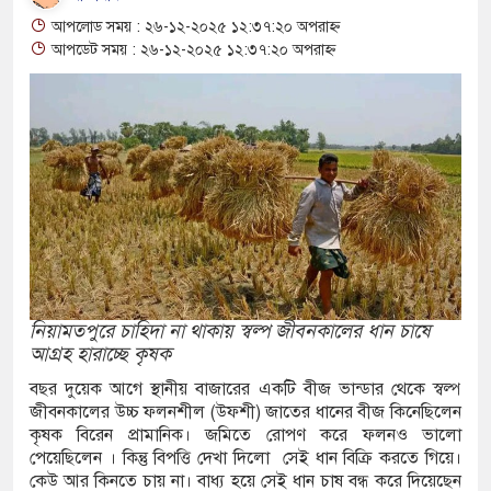
 পরিত্যক্ত পুকুর থেকে অজ্ঞাত যুবকের মরদেহ উদ্ধার
আপলোড সময় : ২৬-১২-২০২৫ ১২:৩৭:২০ অপরাহ্ন
আপডেট সময় : ২৬-১২-২০২৫ ১২:৩৭:২০ অপরাহ্ন
র সীমান্তে বিজিবির পৃথক অভিযানে ১৫৬ বোতল ভারতীয়
 পিস কসমেটিকস উদ্ধার
শি কৃষি শ্রমিক নিয়োগে আবেদন শুরু, ওমানে ৫ হাজার শ্রমিক
্যোগ
েবাননে সংঘর্ষে দুই ইসরায়েলি রিজার্ভ সেনা নিহত, সীমান্তে
ধি
ের হাজীগঞ্জে ছয় বছরের শিশুকে ধর্ষণের অভিযোগে
নিয়ামতপুরে চাহিদা না থাকায় স্বল্প জীবনকালের ধান চাষে
আগ্রহ হারাচ্ছে কৃষক
গ্রেপ্তার
বছর দুয়েক আগে স্থানীয় বাজারের একটি বীজ ভান্ডার থেকে স্বল্প
জীবনকালের উচ্চ ফলনশীল (উফশী) জাতের ধানের বীজ কিনেছিলেন
ে ডাম্পার ট্রাকে অভিনব কৌশলে লুকানো সোয়া কোটি
কৃষক বিরেন প্রামানিক। জমিতে রোপণ করে ফলনও ভালো
পেয়েছিলেন । কিন্তু বিপত্তি দেখা দিলো সেই ধান বিক্রি করতে গিয়ে।
তীয় জিরা জব্দ
কেউ আর কিনতে চায় না। বাধ্য হয়ে সেই ধান চাষ বন্ধ করে দিয়েছেন