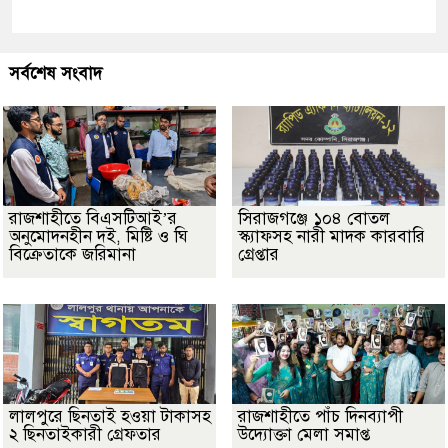
সর্বশেষ সংবাদ
রাজশাহীতে বিএসটিআই’র
সিরাজগঞ্জে ১০৪ বোতল
অনুমোদনহীন দই, মিষ্টি ও ঘি
স্ক্যাফসহ নারী মাদক কারবারি
বিক্রেতাকে জরিমানা
গ্রেপ্তার
লালপুরে ছিনতাই হওয়া টাকাসহ
রাজশাহীতে পাঁচ দিনব্যাপী
২ ছিনতাইকারী গ্রেফতার
উদ্যোক্তা মেলা সমাপ্ত