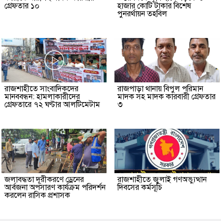
গ্রেফতার ১০
হাজার কোটি টাকার বিশেষ
পুনরর্থায়ন তহবিল
রাজশাহীতে সাংবাদিকদের
রাজপাড়া থানায় বিপুল পরিমান
মানববন্ধন: হামলাকারীদের
মাদক সহ মাদক কারবারী গ্রেফতার
গ্রেফতারে ৭২ ঘণ্টার আলটিমেটাম
৩
জলাবদ্ধতা দূরীকরণে ড্রেনের
রাজশাহীতে জুলাই গণঅভ্যুত্থান
আর্বজনা অপসারণ কার্যক্রম পরিদর্শন
দিবসের কর্মসূচি
করলেন রাসিক প্রশাসক