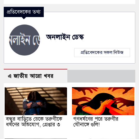
প্রতিবেদকের তথ্য
অনলাইন ডেস্ক
প্রতিবেদকের সকল নিউজ
এ জাতীয় আরো খবর
বন্ধুর বাড়িতে ডেকে তরুণীকে
গণধর্ষণের পরে তরুণীর
ধর্ষণের অভিযোগ, গ্রেপ্তার ৩
যৌনাঙ্গে গুলি!