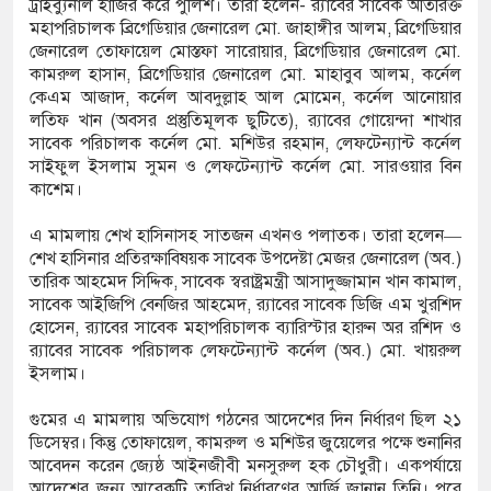
ট্রাইব্যুনাল হাজির করে পুলিশ। তারা হলেন- র‍্যাবের সাবেক অতিরিক্ত
মহাপরিচালক ব্রিগেডিয়ার জেনারেল মো. জাহাঙ্গীর আলম, ব্রিগেডিয়ার
জেনারেল তোফায়েল মোস্তফা সারোয়ার, ব্রিগেডিয়ার জেনারেল মো.
কামরুল হাসান, ব্রিগেডিয়ার জেনারেল মো. মাহাবুব আলম, কর্নেল
কেএম আজাদ, কর্নেল আবদুল্লাহ আল মোমেন, কর্নেল আনোয়ার
লতিফ খান (অবসর প্রস্তুতিমূলক ছুটিতে), র‍্যাবের গোয়েন্দা শাখার
সাবেক পরিচালক কর্নেল মো. মশিউর রহমান, লেফটেন্যান্ট কর্নেল
সাইফুল ইসলাম সুমন ও লেফটেন্যান্ট কর্নেল মো. সারওয়ার বিন
কাশেম।
এ মামলায় শেখ হাসিনাসহ সাতজন এখনও পলাতক। তারা হলেন—
শেখ হাসিনার প্রতিরক্ষাবিষয়ক সাবেক উপদেষ্টা মেজর জেনারেল (অব.)
তারিক আহমেদ সিদ্দিক, সাবেক স্বরাষ্ট্রমন্ত্রী আসাদুজ্জামান খান কামাল,
সাবেক আইজিপি বেনজির আহমেদ, র‍্যাবের সাবেক ডিজি এম খুরশিদ
হোসেন, র‌্যাবের সাবেক মহাপরিচালক ব্যারিস্টার হারুন অর রশিদ ও
র‌্যাবের সাবেক পরিচালক লেফটেন্যান্ট কর্নেল (অব.) মো. খায়রুল
ইসলাম।
গুমের এ মামলায় অভিযোগ গঠনের আদেশের দিন নির্ধারণ ছিল ২১
ডিসেম্বর। কিন্তু তোফায়েল, কামরুল ও মশিউর জুয়েলের পক্ষে শুনানির
আবেদন করেন জ্যেষ্ঠ আইনজীবী মনসুরুল হক চৌধুরী। একপর্যায়ে
আদেশের জন্য আরেকটি তারিখ নির্ধারণের আর্জি জানান তিনি। পরে