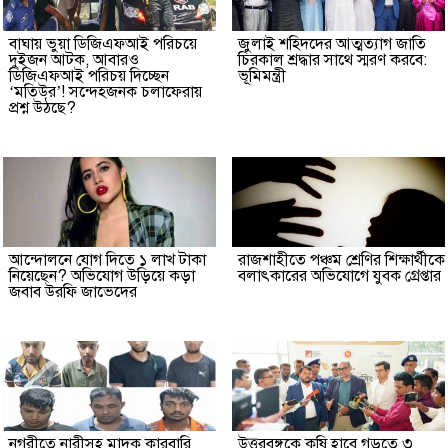
বাঘায় ভুয়া ডিজিএফআই পরিচয়ে
জুলাই শহিদদের আত্মত্যাগ জাতি
দুইজন আটক, আবারও
চিরকাল শ্রদ্ধার সাথে স্মরণ করবে:
ডিজিএফআই পরিচয় দিচ্ছেন
ভূমিমন্ত্রী
‘মতিউর’! সন্দেহজনক চলাফেরায়
প্রশ্ন উঠছে?
আন্দোলনে যোগ দিতে ১ লাখ টাকা
রাজশাহীতে পঞ্চম শ্রেণির শিক্ষার্থীকে
নিয়েছেন? অভিযোগ উড়িয়ে কড়া
বলাৎকারের অভিযোগে যুবক গ্রেপ্তার
জবাব উরফি জাভেদের
নগরীতে নারীসহ মাদক কারবারি
উত্তরবঙ্গকে কৃষি হাবে গড়তে ৩