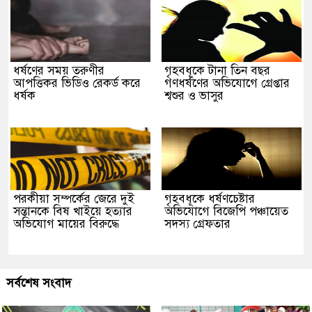
ধর্ষণের সময় তরুণীর
গৃহবধূকে টানা তিন বছর
আপত্তিকর ভিডিও রেকর্ড করে
গণধর্ষণের অভিযোগে গ্রেপ্তার
ধর্ষক
শ্বশুর ও ভাসুর
পরকীয়া সম্পর্কের জেরে দুই
গৃহবধূকে ধর্ষণচেষ্টার
সন্তানকে বিষ খাইয়ে হত্যার
অভিযোগে বিজেপি পঞ্চায়েত
অভিযোগ মায়ের বিরুদ্ধে
সদস্য গ্রেফতার
সর্বশেষ সংবাদ