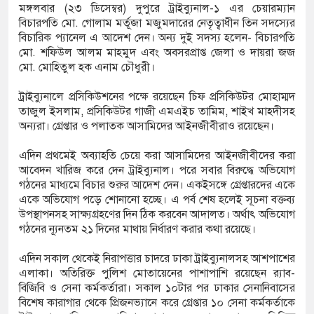
মঙ্গলবার (২৩ ডিসেম্বর) দুপুরে ট্রাইব্যুনাল-১ এর চেয়ারম্যান
বিচারপতি মো. গোলাম মর্তূজা মজুমদারের নেতৃত্বাধীন তিন সদস্যের
বিচারিক প্যানেল এ আদেশ দেন। অন্য দুই সদস্য হলেন- বিচারপতি
িজিএফআই পরিচয়ে দুইজন আটক, আবারও
মো. শফিউল আলম মাহমুদ এবং অবসরপ্রাপ্ত জেলা ও দায়রা জজ
মো. মোহিতুল হক এনাম চৌধুরী।
িচ্ছেন ‘মতিউর’! সন্দেহজনক চলাফেরায় প্রশ্ন
ট্রাইব্যুনালে প্রসিকিউশনের পক্ষে রয়েছেন চিফ প্রসিকিউটর মোহাম্মদ
তাজুল ইসলাম, প্রসিকিউটর গাজী এমএইচ তামিম, শাইখ মাহদীসহ
অন্যরা। গ্রেপ্তার ও পলাতক আসামিদের আইনজীবীরাও রয়েছেন।
সটিআই’র অনুমোদনহীন দই, মিষ্টি ও ঘি বিক্রেতাকে
এদিন প্রথমেই অব্যাহতি চেয়ে করা আসামিদের আইনজীবীদের করা
আবেদন খারিজ করে দেন ট্রাইব্যুনাল। পরে সবার বিরুদ্ধে অভিযোগ
গঠনের মাধ্যমে বিচার শুরুর আদেশ দেন। একইসঙ্গে গ্রেপ্তারদের একে
 বোতল স্ক্যাফসহ নারী মাদক কারবারি গ্রেপ্তার
একে অভিযোগ পড়ে শোনানো হচ্ছে। এ পর্ব শেষ হলেই সূচনা বক্তব্য
উপস্থাপনসহ সাক্ষ্যগ্রহণের দিন ঠিক করবেন আদালত। অর্থাৎ অভিযোগ
গঠনের ন্যূনতম ২১ দিনের মাথায় নির্ধারণ করার কথা রয়েছে।
এদিন সকাল থেকেই নিরাপত্তার চাদরে ঢাকা ট্রাইব্যুনালসহ আশপাশের
এলাকা। অতিরিক্ত পুলিশ মোতায়েনের পাশাপাশি রয়েছেন র‌্যাব-
বিজিবি ও সেনা কর্মকর্তারা। সকাল ১০টার পর ঢাকার সেনানিবাসের
বিশেষ কারাগার থেকে প্রিজনভ্যানে করে গ্রেপ্তার ১০ সেনা কর্মকর্তাকে