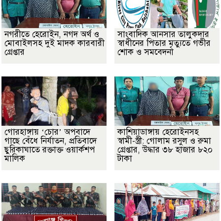
নগরীতে হেরোইন, নগদ অর্থ ও
সাংবাদিক আনসার তালুকদার
মোবাইলসহ দুই মাদক কারবারী
স্বাধীনের পিতার মৃত্যুতে গভীর
গ্রেপ্তার
শোক ও সমবেদনা
গোরহাঙ্গায় ‘চোর’ অপবাদে
কাশিয়াডাঙ্গায় হেরোইনসহ
গাছে বেঁধে নির্যাতন, প্রতিবাদে
স্বামী-স্ত্রী: গোলাম রসুল ও রুমা
ছুরিকাঘাতে রক্তাক্ত ওয়ার্কশপ
গ্রেপ্তার, উদ্ধার ৩৮ হাজার ৮২০
মালিক
টাকা