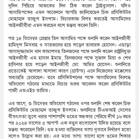
দুদিন পিছিয়ে আজকের দিন ঠিক করেন ট্রাইব্যুনাল। যদিও
আসামিপক্ষের এমন আবেদনে আপত্তি জানিয়েছেন চিফ প্রসিকিউটর
মোহাম্মদ তাজুল ইসলাম। বিচারকাজ বিলম্ব করতেই আসামিদের
আইনজীবীরা এমন করছেন বলে মন্তব্য করেন তিনি।
গত ১৪ ডিসেম্বর গ্রেপ্তার তিন আসামির পক্ষে শুনানি করেন আইনজীবী
হামিদুল মিসবাহ ও সাতজনের হয়ে লড়েন তাবারক হোসেন। এছাড়া
আসাদুজ্জামান খান কামালসহ তিনজনের পক্ষে শুনানি করেন রাষ্ট্রনিযুক্ত
আইনজীবী এম হাসান ইমাম, তিনজনের পক্ষে সুজাদ মিয়া ও শেখ
হাসিনার হয়ে লড়েন আইনজীবী মো. আমির হোসেন। শুনানিতে
প্রত্যেকেই আলাদা আলাদা কারণ (গ্রাউন্ড) এনে নিজেদের মক্কেলের
অব্যাহতি চেয়েছেন। তবে প্রসিকিউশনের পক্ষে আসামিদের বিরুদ্ধে
অভিযোগ গঠনের মাধ্যমে বিচার শুরুর আবেদন করেন প্রসিকিউটর
গাজী এমএইচ তামিম।
এর আগে, ৩ ডিসেম্বর অভিযোগ গঠনের ওপর শুনানি শেষ করেন চিফ
প্রসিকিউটর মোহাম্মদ তাজুল ইসলাম। শুনানিতে টিএফআই সেলের
বীভৎসতা তুলে ধরার পাশাপাশি গুমের অন্ধকার পেরিয়ে দীর্ঘ ১৬ বছর
পর ২০২৪ সালের ৫ আগস্ট এক নতুন বাংলাদেশ উদিত হয়েছে বলে
মন্তব্য করেছেন তিনি। গুম হওয়া ব্যক্তিদের ভাগ্য দুভাবে নির্ধারণ হতো
বলেও উল্লেখ করা হয়। এর মধ্যে ভাগ্য ভালো হলে গুমের শিকার