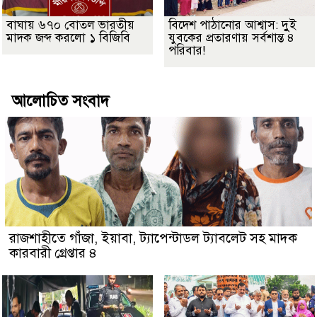
বাঘায় ৬৭০ বোতল ভারতীয়
বিদেশ পাঠানোর আশ্বাস: দুুই
মাদক জব্দ করলো ১ বিজিবি
যুবকের প্রতারণায় সর্বশান্ত ৪
পরিবার!
আলোচিত সংবাদ
রাজশাহীতে গাঁজা, ইয়াবা, ট্যাপেন্টাডল ট্যাবলেট সহ মাদক
কারবারী গ্রেপ্তার ৪