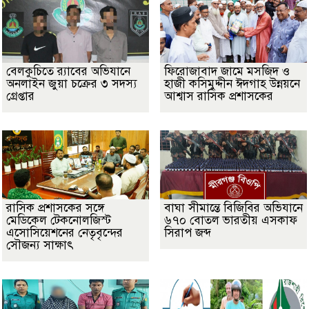
বেলকুচিতে র‌্যাবের অভিযানে
ফিরোজাবাদ জামে মসজিদ ও
অনলাইন জুয়া চক্রের ৩ সদস্য
হাজী কসিমুদ্দীন ঈদগাহ উন্নয়নে
গ্রেপ্তার
আশ্বাস রাসিক প্রশাসকের
​রাসিক প্রশাসকের সঙ্গে
বাঘা সীমান্তে বিজিবির অভিযানে
মেডিকেল টেকনোলজিস্ট
৬৭০ বোতল ভারতীয় এসকাফ
এসোসিয়েশনের নেতৃবৃন্দের
সিরাপ জব্দ
সৌজন্য সাক্ষাৎ