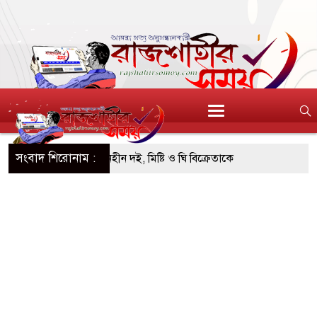
সংবাদ শিরোনাম :
এসটিআই’র অনুমোদনহীন দই, মিষ্টি ও ঘি বিক্রেতাকে
৪ বোতল স্ক্যাফসহ নারী মাদক কারবারি গ্রেপ্তার
াই হওয়া টাকাসহ ২ ছিনতাইকারী গ্রেফতার
চ দিনব্যাপী উদ্যোক্তা মেলা সমাপ্ত
িচ্ছন্ন, সবুজ ও নিরাপদ নগরী হিসেবে গড়ে তুলতে