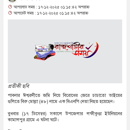
যক্ত পুকুর থেকে অজ্ঞাত যুবকের মরদেহ উদ্ধার
আপলোড সময় : ১৭-১২-২০২৫ ০১:১৫:৪২ অপরাহ্ন
আপডেট সময় : ১৭-১২-২০২৫ ০১:১৫:৪২ অপরাহ্ন
ান্তে বিজিবির পৃথক অভিযানে ১৫৬ বোতল ভারতীয়
কসমেটিকস উদ্ধার
ি শ্রমিক নিয়োগে আবেদন শুরু, ওমানে ৫ হাজার শ্রমিক
ে সংঘর্ষে দুই ইসরায়েলি রিজার্ভ সেনা নিহত, সীমান্তে
প্রতীকী ছবি
জীগঞ্জে ছয় বছরের শিশুকে ধর্ষণের অভিযোগে
পাবনার ঈশ্বরদীতে জমি নিয়ে বিরোধের জেরে চাচাতো ভাইয়ের
তার
গুলিতে বিরু মোল্লা (৪৮) নামে এক বিএনপি নেতা নিহত হয়েছেন।
্পার ট্রাকে অভিনব কৌশলে লুকানো সোয়া কোটি
বুধবার (১৭ ডিসেম্বর) সকালে উপজেলার লক্ষীকুণ্ডা ইউনিয়নের
কামালপুর গ্রামে এ ঘটনা ঘটে।
রা জব্দ