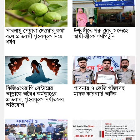
পাবনায় পেয়ারা দেওয়ার কথা
ঈশ্বরদীতে গরু চোর সন্দেহে
বলে প্রতিবন্ধী গৃহবধূকে নিয়ে
স্বামী-স্ত্রীকে গণপিটুনি
ধর্ষণ
ফিজিওথেরাপি সেন্টারের
পাবনায় ৭ কেজি গাঁজাসহ
আড়ালে অবৈধ কর্মকাণ্ডের
মাদক কারবারি আটক
প্রতিবাদ, গৃহবধূকে নির্যাতনের
অভিযোগ