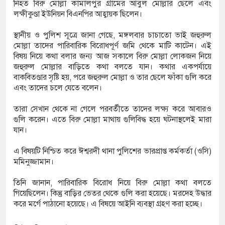
নিহত বিরু মোল্লা কামালপুর গ্রামের আবুল মোল্লার ছেলে এবং
ক্ষেপ কাটিয়ে রেকর্ড গড়ে মেসির জোড়া গোল, বড় জয়
লক্ষীকুণ্ডা ইউনিয়ন বিএনপির আহ্বায়ক ছিলেন।
স্থানীয় ও পুলিশ সূত্রে জানা গেছে, মঙ্গলবার চাচাতো ভাই জহুরুল
মোল্লা তাদের পারিবারিক বিরোধপূর্ণ জমি থেকে মাটি কাটেন। এই
রানোর পর ব্যাটেই জবাব, অস্ট্রেলিয়ার বিপক্ষে মিরাজের
বিষয় নিয়ে কথা বলার জন্য আজ সকালে বিরু মোল্লা লোকজন নিয়ে
জহুরুল মোল্লার বাড়িতে কথা বলতে যান। কথার একপর্যায়ে
বাকবিতণ্ডার সৃষ্টি হয়, পরে জহুরুল মোল্লা ও তার ছেলে ফাঁকা গুলি করে
এবং তাদের চলে যেতে বলেন।
ম্পন্ন ক্রীড়াবিদদের জন্য আন্তর্জাতিক মানের জাতীয়
তারা সেখান থেকে না গেলে পরবর্তীতে তাদের লক্ষ্য করে আবারও
গিতা আয়োজন করবে সরকার
গুলি করেন। এতে বিরু মোল্লা মাথায় গুলিবিদ্ধ হয়ে ঘটনাস্থলেই মারা
যান।
এ বিষয়টি নিশ্চিত করে ঈশ্বরদী থানা পুলিশের ভারপ্রাপ্ত কর্মকর্তা (ওসি)
মমিনুজ্জামান।
তিনি জানান, পারিবারিক বিরোধ নিয়ে বিরু মোল্লা কথা বলতে
গিয়েছিলেন। কিন্তু বাড়ির ভেতর থেকে গুলি করা হয়েছে। মরদেহ উদ্ধার
করে মর্গে পাঠানো হয়েছে। এ বিষয়ে আইনি ব্যবস্থা গ্রহণ করা হচ্ছে।