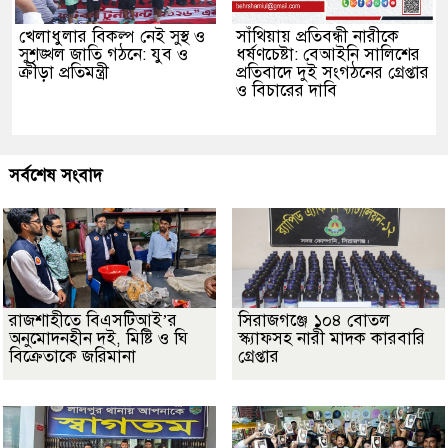
খেলাধুলার বিকল্প নেই সুস্থ ও
সাঁথিয়ায় প্রতিবন্ধী নারীকে
সুশৃঙ্খল জাতি গঠনে: যুব ও
ধর্ষণচেষ্টা: বেআইনি সালিশের
ক্রীড়া প্রতিমন্ত্রী
প্রতিবাদে দুই সংগঠনের গ্রেপ্তার
ও বিচারের দাবি
সর্বশেষ সংবাদ
রাজশাহীতে বিএসটিআই’র
সিরাজগঞ্জে ১০৪ বোতল
অনুমোদনহীন দই, মিষ্টি ও ঘি
স্ক্যাফসহ নারী মাদক কারবারি
বিক্রেতাকে জরিমানা
গ্রেপ্তার