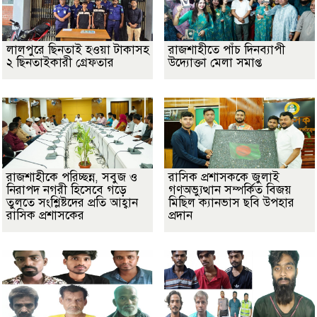
লালপুরে ছিনতাই হওয়া টাকাসহ
রাজশাহীতে পাঁচ দিনব্যাপী
২ ছিনতাইকারী গ্রেফতার
উদ্যোক্তা মেলা সমাপ্ত
রাজশাহীকে পরিচ্ছন্ন, সবুজ ও
রাসিক প্রশাসককে জুলাই
নিরাপদ নগরী হিসেবে গড়ে
গণঅভ্যুত্থান সম্পর্কিত বিজয়
তুলতে সংশ্লিষ্টদের প্রতি আহ্বান
মিছিল ক্যানভাস ছবি উপহার
রাসিক প্রশাসকের
প্রদান