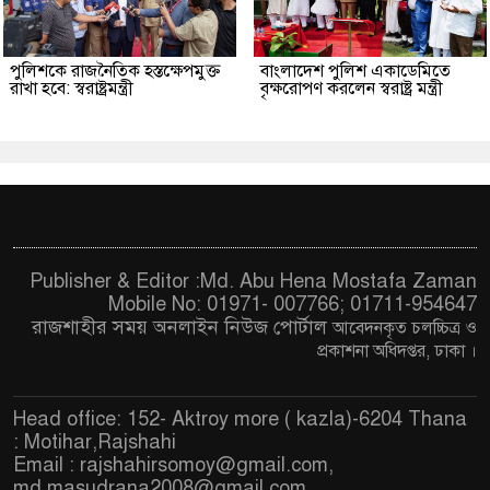
পুলিশকে রাজনৈতিক হস্তক্ষেপমুক্ত
বাংলাদেশ পুলিশ একাডেমিতে
রাখা হবে: স্বরাষ্ট্রমন্ত্রী
বৃক্ষরোপণ করলেন স্বরাষ্ট্র মন্ত্রী
Publisher & Editor :Md. Abu Hena Mostafa Zaman
Mobile No: 01971- 007766; 01711-954647
রাজশাহীর সময় অনলাইন নিউজ পোর্টাল
আবেদনকৃত চ
লচ্চিত্র ও
প্রকাশনা অধিদপ্তর, ঢাকা
।
Head office: 152- Aktroy more ( kazla)-6204 Thana
: Motihar,Rajshahi
Email :
rajshahirsomoy@gmail.com
,
md.masudrana2008@gmail.com