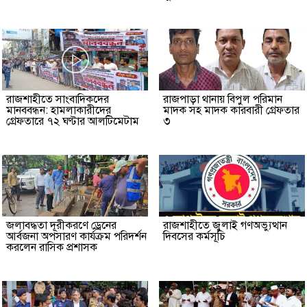
রাজশাহীতে সাংবাদিকদের
রাজপাড়া থানায় বিপুল পরিমান
মানববন্ধন: হামলাকারীদের
মাদক সহ মাদক কারবারী গ্রেফতার
গ্রেফতারে ৭২ ঘণ্টার আলটিমেটাম
৩
জলাবদ্ধতা দূরীকরণে ড্রেনের
রাজশাহীতে জুলাই গণঅভ্যুত্থান
আর্বজনা অপসারণ কার্যক্রম পরিদর্শন
দিবসের কর্মসূচি
করলেন রাসিক প্রশাসক