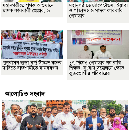
মহানগরীতে পৃথক অভিযানে
মহানগরীতে ট্যাপেন্টাডল, ইয়াবা
মাদক কারবারী গ্রেপ্তার, ৬
ও গাঁজাসহ ৬ মাদক কারবারি
গ্রেফতার
পুনর্বাসন ছাড়া বস্তি উচ্ছেদ বন্ধের
১৭ দিনেও গ্রেফতার নন রাবি
দাবিতে রাজশাহীতে মানববন্ধন
শিক্ষক, সংবাদ সম্মেলনে ক্ষোভ
ভুক্তভোগীর পরিবারের
আলোচিত সংবাদ