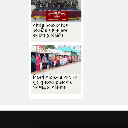
বাঘায় ৬৭০ বোতল
ভারতীয় মাদক জব্দ
করলো ১ বিজিবি
বিদেশ পাঠানোর আশ্বাস:
দুুই যুবকের প্রতারণায়
সর্বশান্ত ৪ পরিবার!