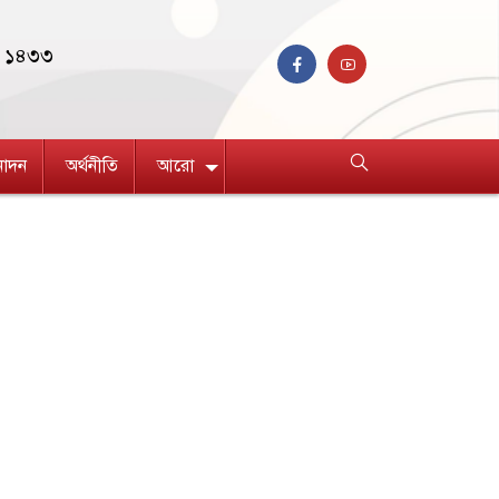
বণ ১৪৩৩
নোদন
অর্থনীতি
আরো