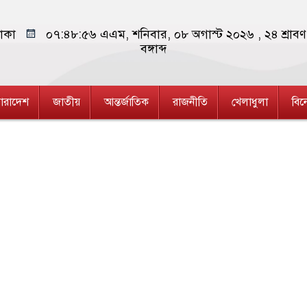
াকা
০৭:৪৮:৫৭ এএম
, শনিবার, ০৮ অগাস্ট ২০২৬ ,
২৪ শ্রা
বঙ্গাব্দ
ারাদেশ
জাতীয়
আন্তর্জাতিক
রাজনীতি
খেলাধুলা
বি