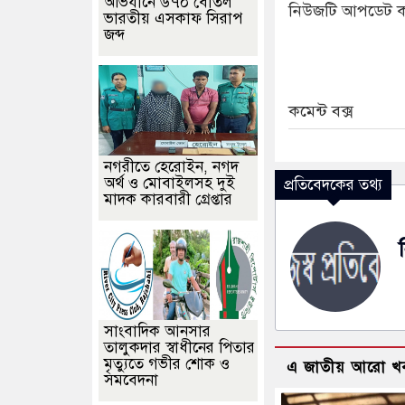
অভিযানে ৬৭০ বোতল
নিউজটি আপডেট ক
ভারতীয় এসকাফ সিরাপ
জব্দ
কমেন্ট বক্স
নগরীতে হেরোইন, নগদ
অর্থ ও মোবাইলসহ দুই
প্রতিবেদকের তথ্য
মাদক কারবারী গ্রেপ্তার
সাংবাদিক আনসার
তালুকদার স্বাধীনের পিতার
মৃত্যুতে গভীর শোক ও
এ জাতীয় আরো খ
সমবেদনা