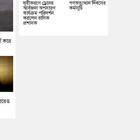
দূরীকরণে ড্রেনের
গণঅভ্যুত্থান দিবসের
আর্বজনা অপসারণ
কর্মসূচি
কার্যক্রম পরিদর্শন
করলেন রাসিক
প্রশাসক
ড করে
ায়েত