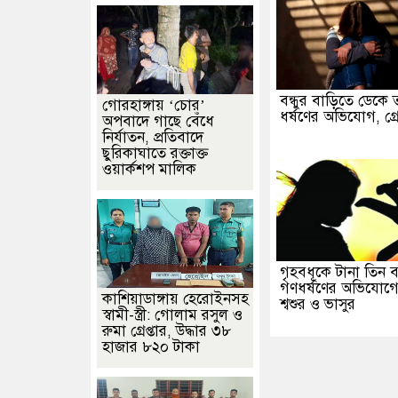
বন্ধুর বাড়িতে ডেকে
গোরহাঙ্গায় ‘চোর’
ধর্ষণের অভিযোগ, গ্রে
অপবাদে গাছে বেঁধে
নির্যাতন, প্রতিবাদে
ছুরিকাঘাতে রক্তাক্ত
ওয়ার্কশপ মালিক
গৃহবধূকে টানা তিন 
গণধর্ষণের অভিযোগে গ
কাশিয়াডাঙ্গায় হেরোইনসহ
শ্বশুর ও ভাসুর
স্বামী-স্ত্রী: গোলাম রসুল ও
রুমা গ্রেপ্তার, উদ্ধার ৩৮
হাজার ৮২০ টাকা