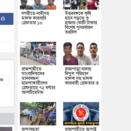
নগরীতে নারীসহ
উত্তরবঙ্গকে কৃষি
মাদক কারবারি
হাবে গড়তে ৩
:
গ্রেফতার ১০
হাজার কোটি টাকার
বিশেষ পুনরর্থায়ন
তহবিল
রাজশাহীতে
রাজপাড়া থানায়
সাংবাদিকদের
বিপুল পরিমান
মানববন্ধন:
মাদক সহ মাদক
উজ
হামলাকারীদের
কারবারী গ্রেফতার ৩
গ্রেফতারে ৭২ ঘণ্টার
আলটিমেটাম
জলাবদ্ধতা
রাজশাহীতে জুলাই