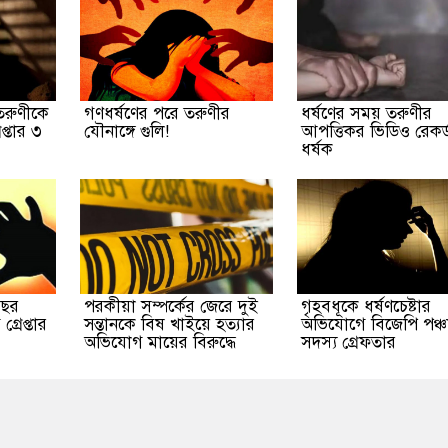
 তরুণীকে
গণধর্ষণের পরে তরুণীর
ধর্ষণের সময় তরুণীর
প্তার ৩
যৌনাঙ্গে গুলি!
আপত্তিকর ভিডিও রেকর্
ধর্ষক
বছর
পরকীয়া সম্পর্কের জেরে দুই
গৃহবধূকে ধর্ষণচেষ্টার
্রেপ্তার
সন্তানকে বিষ খাইয়ে হত্যার
অভিযোগে বিজেপি পঞ্চ
অভিযোগ মায়ের বিরুদ্ধে
সদস্য গ্রেফতার