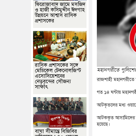
ফিরোজাবাদ জামে মসজিদ
ও হাজী কসিমুদ্দীন ঈদগাহ
উন্নয়নে আশ্বাস রাসিক
প্রশাসকের
​রাসিক প্রশাসকের সঙ্গে
মহানগরীতে পুলিশে
মেডিকেল টেকনোলজিস্ট
এসোসিয়েশনের
রাজশাহী মহানগরীতে 
নেতৃবৃন্দের সৌজন্য
সাক্ষাৎ
গত ১৪ ঘন্টায় মহানগর
আটকৃতদের মধ্য ওয়ারে
আটককৃত আসামিদের বির
হয়েছে।
বাঘা সীমান্তে বিজিবির