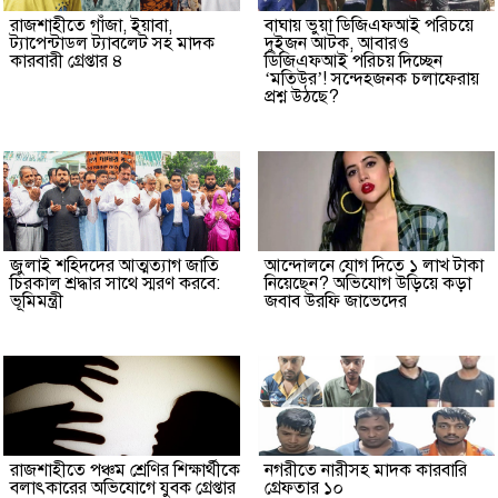
রাজশাহীতে গাঁজা, ইয়াবা,
বাঘায় ভুয়া ডিজিএফআই পরিচয়ে
ট্যাপেন্টাডল ট্যাবলেট সহ মাদক
দুইজন আটক, আবারও
কারবারী গ্রেপ্তার ৪
ডিজিএফআই পরিচয় দিচ্ছেন
‘মতিউর’! সন্দেহজনক চলাফেরায়
প্রশ্ন উঠছে?
জুলাই শহিদদের আত্মত্যাগ জাতি
আন্দোলনে যোগ দিতে ১ লাখ টাকা
চিরকাল শ্রদ্ধার সাথে স্মরণ করবে:
নিয়েছেন? অভিযোগ উড়িয়ে কড়া
ভূমিমন্ত্রী
জবাব উরফি জাভেদের
রাজশাহীতে পঞ্চম শ্রেণির শিক্ষার্থীকে
নগরীতে নারীসহ মাদক কারবারি
বলাৎকারের অভিযোগে যুবক গ্রেপ্তার
গ্রেফতার ১০