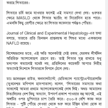
করছে লিভারের।
লিভারে চর্বি জমে যাওয়ার ফলেই এই সমস্যা দেখা দেয়। গুরুতর
ক্ষেত্রে MASLD থেকে লিভার স্ক্যারিং বা সিরোসিস হতে পারে।
এমনকি কিছু রোগীর ক্ষেত্রে তা লিভার ক্যানসার পর্যন্তও পৌঁছয়।
Journal of Clinical and Experimental Hepatology-এর তথ্য
বলছে, ভারতে প্রতি তিনজন প্রাপ্তবয়স্ক বা শিশুর মধ্যে একজনের
NAFLD রয়েছে।
বিশেষজ্ঞদের মতে, এই ক্ষতি অনেকটাই সেই রকম, যেরকম দীর্ঘদিন
অতিরিক্ত অ্যালকোহল গ্রহণে হয়। তাই লিভার সুস্থ রাখতে শুধু
মদ্যপান কমানোই যথেষ্ট নয়, প্রতিদিনের কয়েকটি আপাত নিরীহ
অভ্যাসই নিঃশব্দে লিভারকে বিপদে ঠেলে দেয়।
ডাঃ জ্ঞানরঞ্জন রাউত, কনসালট্যান্ট, মেডিক্যাল গ্যাস্ট্রোএন্টারোলজি
(ভুবনেশ্বর মণিপাল হাসপাতাল) বলেন, “লিভারের সমস্যার কথা
ভাবলেই আমরা প্রথমে অ্যালকোহলকেই দোষ দিই। অথচ আমাদের
নিত্যদিনের বেশ কিছু অভ্যাস, উপসর্গ প্রকাশ পাওয়ার বহু আগেই, এই
অঙ্গটির ওপর চুপিসারে চাপ তৈরি করে। ৫০০-র বেশি কাজ করে
লিভার - পুষ্টি পৌঁছে দেওয়া থেকে শুরু করে টক্সিন ছাঁকা হোক বা