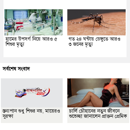
হামের উপসর্গ নিয়ে আরও ৫
গত ২৪ ঘন্টায় ডেঙ্গুতে আরও
শিশুর মৃত্যু
৩ জনের মৃত্যু
সর্বশেষ সংবাদ
স্তন্যপান শুধু শিশুর নয়, মায়েরও
চার্লি চৌহানের নতুন জীবনে
সুরক্ষা
শুভেচ্ছা জানালেন প্রাক্তন প্রেমিক