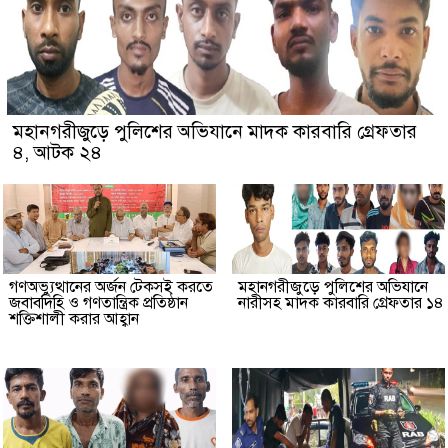
মহানগরীজুড়ে পুলিশের অভিযানে মাদক কারবারি গ্রেফতার
৪, আটক ২৪
গণঅভ্যুত্থানের অর্জন টেকসই করতে
মহানগরীজুড়ে পুলিশের অভিযানে
জবাবদিহি ও গণতান্ত্রিক প্রতিষ্ঠান
নারীসহ মাদক কারবারি গ্রেফতার ১৪
শক্তিশালী করার আহ্বান