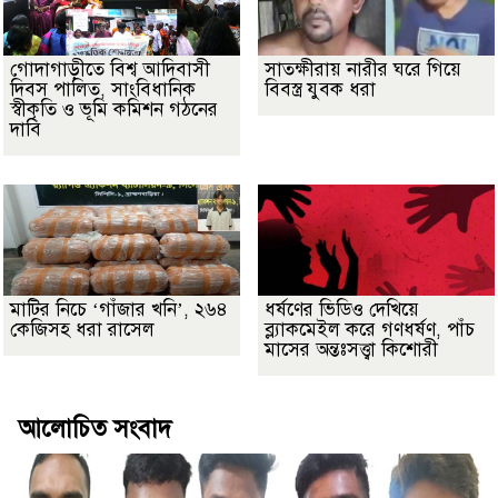
গোদাগাড়ীতে বিশ্ব আদিবাসী
সাতক্ষীরায় নারীর ঘরে গিয়ে
দিবস পালিত, সাংবিধানিক
বিবস্ত্র যুবক ধরা
স্বীকৃতি ও ভূমি কমিশন গঠনের
দাবি
মাটির নিচে ‘গাঁজার খনি’, ২৬৪
ধর্ষণের ভিডিও দেখিয়ে
কেজিসহ ধরা রাসেল
ব্ল্যাকমেইল করে গণধর্ষণ, পাঁচ
মাসের অন্তঃসত্ত্বা কিশোরী
আলোচিত সংবাদ