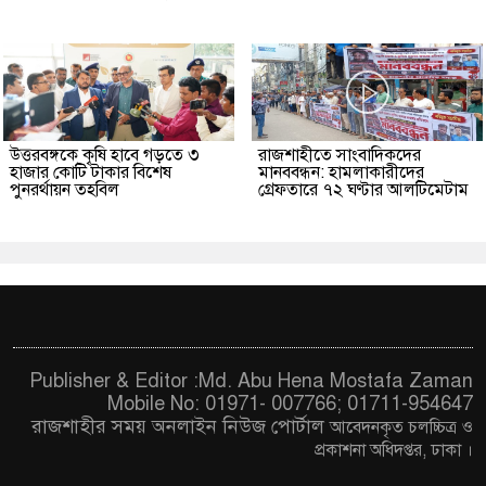
উত্তরবঙ্গকে কৃষি হাবে গড়তে ৩
রাজশাহীতে সাংবাদিকদের
হাজার কোটি টাকার বিশেষ
মানববন্ধন: হামলাকারীদের
পুনরর্থায়ন তহবিল
গ্রেফতারে ৭২ ঘণ্টার আলটিমেটাম
Publisher & Editor :Md. Abu Hena Mostafa Zaman
Mobile No: 01971- 007766; 01711-954647
রাজশাহীর সময় অনলাইন নিউজ পোর্টাল
আবেদনকৃত চ
লচ্চিত্র ও
প্রকাশনা অধিদপ্তর, ঢাকা
।