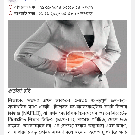
 জাল টাকা ও টাকা তৈরির সরঞ্জামসহ আটক ২
আপলোড সময় : ২১-১১-২০২৫ ০৩:৩৮:১৫ অপরাহ্ন
আপডেট সময় : ২১-১১-২০২৫ ০৩:৩৮:১৫ অপরাহ্ন
ত মন্ত্রণালয়ের নতুন সচিব ওবায়দুর রহমানকে
ের ফুলেল শুভেচ্ছা
কে রাষ্ট্রপতি পদে মনোনীত মির্জা ফখরুল
শ্বরী নদীর পাড়ে ভাসমান অবস্থায় ব্যক্তির মরদেহ
্রদ্ধা জানিয়ে গোল উদযাপন ডি পলের
প্রতীকী ছবি
ি সিটি কলেজে অভিভাবক সমাবেশে বক্তব্য দিতে
লিভারের সমস্যা এখন ভারতের অন্যতম গুরুত্বপূর্ণ জনস্বাস্থ্য-
সঙ্কটগুলির মধ্যে একটি। বিশেষত নন-অ্যালকোহলিক ফ্যাটি লিভার
ডিজিজ (NAFLD), যা এখন মেটাবলিক ডিসফাংশন–অ্যাসোসিয়েটেড
ণ মামলায় তিনজনের যাবজ্জীবন
স্টিয়াটোস্ক লিভার ডিজিজ (MASLD) নামেও পরিচিত, দেশে দ্রুত
বাড়ছে। অ্যালকোহল নয়, এর নেপথ্যে রয়েছে অন্য নানা এমন কারণ,
যা সাধারণত বড় কোনও সমস্যা বলে মনে না হলেও চুপিসারে ক্ষতি