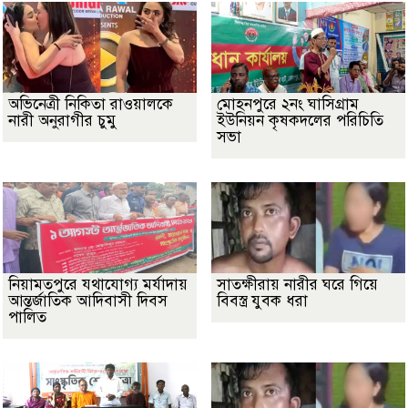
অভিনেত্রী নিকিতা রাওয়ালকে
মোহনপুরে ২নং ঘাসিগ্রাম
নারী অনুরাগীর চুমু
ইউনিয়ন কৃষকদলের পরিচিতি
সভা
নিয়ামতপুরে যথাযোগ্য মর্যাদায়
সাতক্ষীরায় নারীর ঘরে গিয়ে
আন্তর্জাতিক আদিবাসী দিবস
বিবস্ত্র যুবক ধরা
পালিত