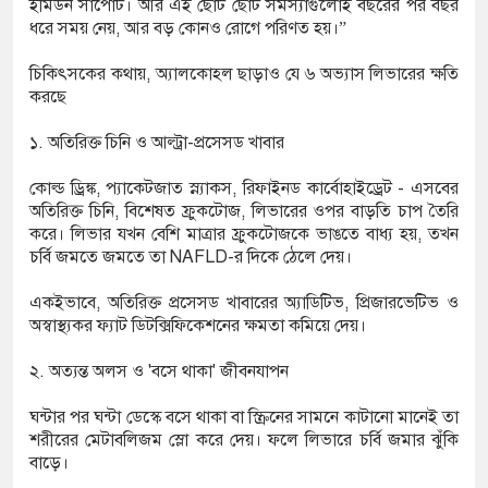
ইমিউন সাপোর্ট। আর এই ছোট ছোট সমস্যাগুলোই বছরের পর বছর
ধরে সময় নেয়, আর বড় কোনও রোগে পরিণত হয়।”
চিকিৎসকের কথায়, অ্যালকোহল ছাড়াও যে ৬ অভ্যাস লিভারের ক্ষতি
করছে
১. অতিরিক্ত চিনি ও আল্ট্রা-প্রসেসড খাবার
কোল্ড ড্রিঙ্ক, প্যাকেটজাত স্ন্যাকস, রিফাইনড কার্বোহাইড্রেট - এসবের
অতিরিক্ত চিনি, বিশেষত ফ্রুকটোজ, লিভারের ওপর বাড়তি চাপ তৈরি
করে। লিভার যখন বেশি মাত্রার ফ্রুকটোজকে ভাঙতে বাধ্য হয়, তখন
চর্বি জমতে জমতে তা NAFLD-র দিকে ঠেলে দেয়।
একইভাবে, অতিরিক্ত প্রসেসড খাবারের অ্যাডিটিভ, প্রিজারভেটিভ ও
অস্বাস্থ্যকর ফ্যাট ডিটক্সিফিকেশনের ক্ষমতা কমিয়ে দেয়।
২. অত্যন্ত অলস ও 'বসে থাকা' জীবনযাপন
ঘন্টার পর ঘন্টা ডেস্কে বসে থাকা বা স্ক্রিনের সামনে কাটানো মানেই তা
শরীরের মেটাবলিজম স্লো করে দেয়। ফলে লিভারে চর্বি জমার ঝুঁকি
বাড়ে।