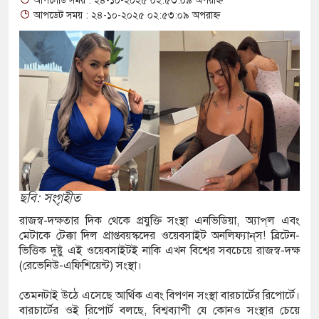
আপলোড সময় : ২৪-১০-২০২৫ ০২:৫৩:০৯ অপরাহ্ন
শ্বাস: দুুই যুবকের প্রতারণায় সর্বশান্ত ৪ পরিবার!
আপডেট সময় : ২৪-১০-২০২৫ ০২:৫৩:০৯ অপরাহ্ন
া, ইয়াবা, ট্যাপেন্টাডল ট্যাবলেট সহ মাদক কারবারী
ের মুখোমুখি সংঘর্ষে নিহত বেড়ে ৯
ে থেকে দ্বিতীয় দিন শেষ করল বাংলাদেশ
িয়ে আরও ৩ শিশুর মৃত্যু
য়েমেনের সেনাঘাঁটি ইরান সমর্থিত হুথির নিশানায়,
ছবি: সংগৃহীত
রাজস্ব-দক্ষতার দিক থেকে প্রযুক্তি সংস্থা এনভিডিয়া, অ্যাপ্‌ল এবং
মেটাকে টেক্কা দিল প্রাপ্তবয়স্কদের ওয়েবসাইট অনলিফ্যান্‌স! ব্রিটেন-
তায় ইয়ুথ চেঞ্জমেকার্স নেটওয়ার্কের উদ্যোগে
ভিত্তিক দুষ্টু এই ওয়েবসাইটই নাকি এখন বিশ্বের সবচেয়ে রাজস্ব-দক্ষ
(রেভেনিউ-এফিশিয়েন্ট) সংস্থা।
বৃক্ষরোপণ ও চারা বিতরণ কর্মসূচির উদ্বোধন
তেমনটাই উঠে এসেছে আর্থিক এবং বিপণন সংস্থা বারচার্টের রিপোর্টে।
ে আক্রান্ত অসহায় রোগীর পাশে পুঠিয়ার এসিল্যান্ড
বারচার্টের ওই রিপোর্ট বলছে, বিশ্বব্যাপী যে কোনও সংস্থার চেয়ে