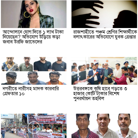
আন্দোলনে যোগ দিতে ১ লাখ টাকা
রাজশাহীতে পঞ্চম শ্রেণির শিক্ষার্থীকে
নিয়েছেন? অভিযোগ উড়িয়ে কড়া
বলাৎকারের অভিযোগে যুবক গ্রেপ্তার
জবাব উরফি জাভেদের
নগরীতে নারীসহ মাদক কারবারি
উত্তরবঙ্গকে কৃষি হাবে গড়তে ৩
গ্রেফতার ১০
হাজার কোটি টাকার বিশেষ
পুনরর্থায়ন তহবিল