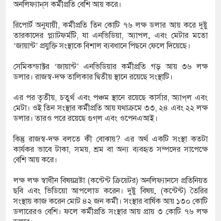
অনলিফ্যান্‌স কর্মীপ্রতি বেশি আয় করে।
রিপোর্ট অনুযায়ী, কর্মীপ্রতি তিন কোটি ৭৬ লক্ষ ডলার আয় করে দুষ্টু
িজিএফআই পরিচয়ে দুইজন আটক, আবারও
তারকাদের প্ল্যাটফর্মটি, যা এনভিডিয়া, অ্যাপল় এবং মেটার মতো
‘জায়ান্ট’ প্রযুক্তি সংস্থাকে বিশাল ব্যবধানে পিছনে ফেলে দিয়েছে।
িচ্ছেন ‘মতিউর’! সন্দেহজনক চলাফেরায় প্রশ্ন
সেমিকন্ডাক্টর ‘জায়ান্ট’ এনভিডিয়ার কর্মীপ্রতি গড় আয় ৩৬ লক্ষ
ডলার। রাজস্ব-দক্ষ তালিকার দ্বিতীয় স্থানে রয়েছে সংস্থাটি।
সটিআই’র অনুমোদনহীন দই, মিষ্টি ও ঘি বিক্রেতাকে
এর পর তৃতীয়, চতুর্থ এবং পঞ্চম স্থানে রয়েছে কার্সার, অ্যাপ্‌ল এবং
ম‌েটা। ওই তিন সংস্থার কর্মীপ্রতি আয় যথাক্রমে ৩৩, ২৪ এবং ২২ লক্ষ
ডলার। তারও পরে রয়েছে গুগ্‌ল এবং ওপেনএআই।
 বোতল স্ক্যাফসহ নারী মাদক কারবারি গ্রেপ্তার
কিন্তু রাজস্ব-দক্ষ বলতে কী বোঝায়? এর অর্থ একটি সংস্থা কতটা
কার্যকর ভাবে টাকা, সময়, শ্রম বা অন্য ব্যবহৃত সম্পদের সাপেক্ষে
বেশি আয় করে।
লক্ষ লক্ষ স্বাধীন বিষয়স্রষ্টা (কন্টেন্ট ক্রিয়েটর) অনলিফ্যানসে প্রতিনিয়ত
ছবি এবং ভিডিয়ো আপলোড করেন। দুষ্টু বিষয়় (কন্টেন্ট) তৈরির
সংস্থায় কাজ করেন মোট ৪২ জন কর্মী। সংস্থার বার্ষিক আয় ১৩০ কোটি
ডলারেরও বেশি। ফলে কর্মীপ্রতি সংস্থার আয় প্রায় ৩ কোটি ৭৬ লক্ষ