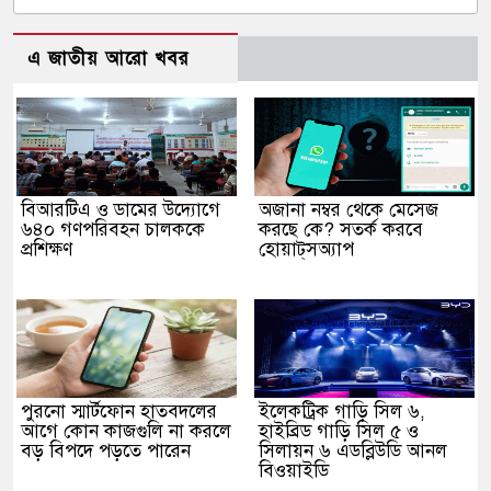
এ জাতীয় আরো খবর
বিআরটিএ ও ডামের উদ্যোগে
অজানা নম্বর থেকে মেসেজ
৬৪০ গণপরিবহন চালককে
করছে কে? সতর্ক করবে
প্রশিক্ষণ
হোয়াট্‌সঅ্যাপ
পুরনো স্মার্টফোন হাতবদলের
ইলেকট্রিক গাড়ি সিল ৬,
আগে কোন কাজগুলি না করলে
হাইব্রিড গাড়ি সিল ৫ ও
বড় বিপদে পড়তে পারেন
সিলায়ন ৬ এডব্লিউডি আনল
বিওয়াইডি