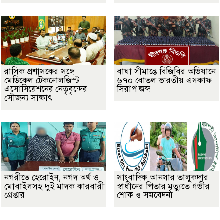
​রাসিক প্রশাসকের সঙ্গে
বাঘা সীমান্তে বিজিবির অভিযানে
মেডিকেল টেকনোলজিস্ট
৬৭০ বোতল ভারতীয় এসকাফ
এসোসিয়েশনের নেতৃবৃন্দের
সিরাপ জব্দ
সৌজন্য সাক্ষাৎ
নগরীতে হেরোইন, নগদ অর্থ ও
সাংবাদিক আনসার তালুকদার
মোবাইলসহ দুই মাদক কারবারী
স্বাধীনের পিতার মৃত্যুতে গভীর
গ্রেপ্তার
শোক ও সমবেদনা