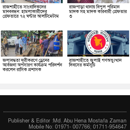
রাজশাহীতে সাংবাদিকদের
রাজপাড়া থানায় বিপুল পরিমান
মানববন্ধন: হামলাকারীদের
মাদক সহ মাদক কারবারী গ্রেফতার
গ্রেফতারে ৭২ ঘণ্টার আলটিমেটাম
৩
জলাবদ্ধতা দূরীকরণে ড্রেনের
রাজশাহীতে জুলাই গণঅভ্যুত্থান
আর্বজনা অপসারণ কার্যক্রম পরিদর্শন
দিবসের কর্মসূচি
করলেন রাসিক প্রশাসক
Publisher & Editor :Md. Abu Hena Mostafa Zaman
Mobile No: 01971- 007766; 01711-954647