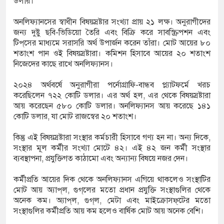
ডলার।
অনলিফ্যানসের স্বাধীন বিষয়স্রষ্টার সংখ্যা প্রায় ২১ লক্ষ। অনুরাগীদের
জন্য দুষ্টু ছবি-ভিডিয়ো তৈরি এবং বিক্রি করে সাবস্ক্রিপশন এবং
টিপ্‌সের মাধ্যমে সরাসরি অর্থ উপার্জন করেন তাঁরা। মোট আয়ের ৮০
শতাংশ পান ওই বিষয়স্রষ্টারা। কমিশন হিসাবে আয়ের ২০ শতাংশ
নিজেদের কাছে রাখে অনলিফ্যানস।
২০২৪ অর্থবর্ষে অনুরাগীরা পর্নোগ্রাফি-বান্ধব প্ল্যাটফর্মে খরচ
করেছিলেন ৭২২ কোটি ডলার। এর অর্থ হল, এর থেকে বিষয়স্রষ্টারা
আয় করেছেন ৫৮০ কোটি ডলার। অনলিফ্যানস আয় করেছে ১৪১
কোটি ডলার, যা মোট রাজস্বের ২০ শতাংশ।
কিন্তু এই বিষয়স্রষ্টারা সংস্থার কর্মচারী হিসাবে গণ্য হন না। অন্য দিকে,
সংস্থার মূল কর্মীর সংখ্যা মোটে ৪২। এই ৪২ জন কর্মী সংস্থার
ব্যবস্থাপনা, প্রযুক্তিগত কাঠামো এবং অন্যান্য বিষয়ে নজর দেন।
কর্মীপ্রতি আয়ের দিক থেকে অনলিফ্যানস এগিয়ে থাকলেও সংস্থাটির
মোট আয় অ্যাপ্‌ল, গুগ্‌লের মতো প্রধান প্রযুক্তি সংস্থাগুলির থেকে
অনেক কম। অ্যাপ্‌ল, গুগ্‌ল, মেটা এবং মাইক্রোসফ্‌টের মতো
সংস্থাগুলির কর্মীপ্রতি আয় কম হলেও বার্ষিক মোট আয় অনেক বেশি।