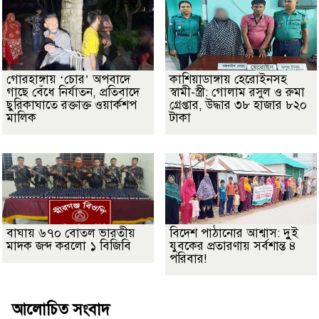
গোরহাঙ্গায় ‘চোর’ অপবাদে
কাশিয়াডাঙ্গায় হেরোইনসহ
গাছে বেঁধে নির্যাতন, প্রতিবাদে
স্বামী-স্ত্রী: গোলাম রসুল ও রুমা
ছুরিকাঘাতে রক্তাক্ত ওয়ার্কশপ
গ্রেপ্তার, উদ্ধার ৩৮ হাজার ৮২০
মালিক
টাকা
বাঘায় ৬৭০ বোতল ভারতীয়
বিদেশ পাঠানোর আশ্বাস: দুুই
মাদক জব্দ করলো ১ বিজিবি
যুবকের প্রতারণায় সর্বশান্ত ৪
পরিবার!
আলোচিত সংবাদ