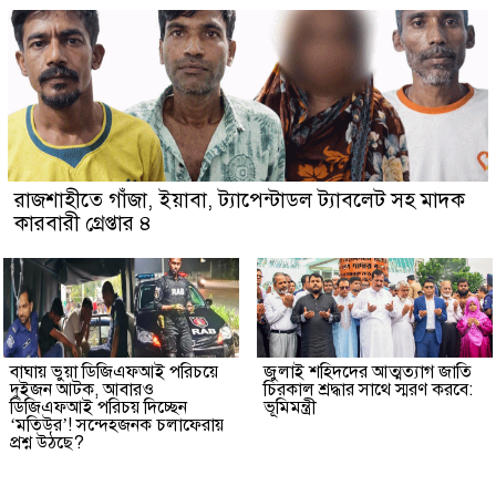
রাজশাহীতে গাঁজা, ইয়াবা, ট্যাপেন্টাডল ট্যাবলেট সহ মাদক
কারবারী গ্রেপ্তার ৪
বাঘায় ভুয়া ডিজিএফআই পরিচয়ে
জুলাই শহিদদের আত্মত্যাগ জাতি
দুইজন আটক, আবারও
চিরকাল শ্রদ্ধার সাথে স্মরণ করবে:
ডিজিএফআই পরিচয় দিচ্ছেন
ভূমিমন্ত্রী
‘মতিউর’! সন্দেহজনক চলাফেরায়
প্রশ্ন উঠছে?