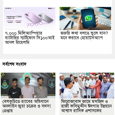
৭,০০০ মিলিঅ্যাম্পিয়ার
জরুরি কথা বলতে ভুলে যান?
ব্যাটারির স্মার্টফোন সি১০০আই
মনে করাবে হোয়াট্‌সঅ্যাপ
আনল রিয়েলমি
সর্বশেষ সংবাদ
বেলকুচিতে র‌্যাবের অভিযানে
ফিরোজাবাদ জামে মসজিদ ও
অনলাইন জুয়া চক্রের ৩ সদস্য
হাজী কসিমুদ্দীন ঈদগাহ উন্নয়নে
গ্রেপ্তার
আশ্বাস রাসিক প্রশাসকের