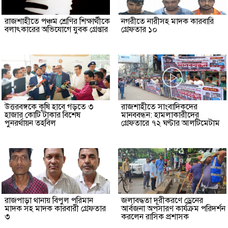
রাজশাহীতে পঞ্চম শ্রেণির শিক্ষার্থীকে
নগরীতে নারীসহ মাদক কারবারি
বলাৎকারের অভিযোগে যুবক গ্রেপ্তার
গ্রেফতার ১০
উত্তরবঙ্গকে কৃষি হাবে গড়তে ৩
রাজশাহীতে সাংবাদিকদের
হাজার কোটি টাকার বিশেষ
মানববন্ধন: হামলাকারীদের
পুনরর্থায়ন তহবিল
গ্রেফতারে ৭২ ঘণ্টার আলটিমেটাম
রাজপাড়া থানায় বিপুল পরিমান
জলাবদ্ধতা দূরীকরণে ড্রেনের
মাদক সহ মাদক কারবারী গ্রেফতার
আর্বজনা অপসারণ কার্যক্রম পরিদর্শন
৩
করলেন রাসিক প্রশাসক