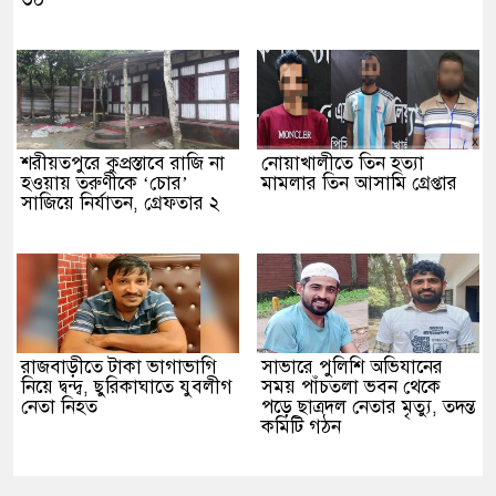
শরীয়তপুরে কুপ্রস্তাবে রাজি না
নোয়াখালীতে তিন হত্যা
হওয়ায় তরুণীকে ‘চোর’
মামলার তিন আসামি গ্রেপ্তার
সাজিয়ে নির্যাতন, গ্রেফতার ২
রাজবাড়ীতে টাকা ভাগাভাগি
সাভারে পুলিশি অভিযানের
নিয়ে দ্বন্দ্ব, ছুরিকাঘাতে যুবলীগ
সময় পাঁচতলা ভবন থেকে
নেতা নিহত
পড়ে ছাত্রদল নেতার মৃত্যু, তদন্ত
কমিটি গঠন