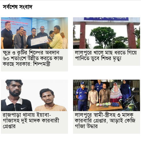
সর্বশেষ সংবাদ
ক্ষুদ্র ও কুটির শিল্পের অবদান
লালপুরে খালে মাছ ধরতে গিয়ে
৬০ শতাংশে উন্নীত করতে কাজ
পানিতে ডুবে শিশুর মৃত্যু
করছে সরকার: শিল্পমন্ত্রী
রাজপাড়া থানায় ইয়াবা-
লালপুরে স্বামী-স্ত্রীসহ ৩ মাদক
গাঁজাসহ দুই মাদক কারবারী
কারবারি গ্রেপ্তার, আড়াই কেজি
গ্রেপ্তার
গাঁজা উদ্ধার