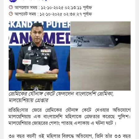
২
আপলোড সময় : ১২-১০-২০২৫ ০২:১৩:১১ পূর্বাহ্ন
আপডেট সময় : ১২-১০-২০২৫ ০২:৩৪:২৭ পূর্বাহ্ন
েই টেকসই প্রযুক্তিনির্ভর উন্নয়ন: ফকির মাহবুব আনাম
 হত্যা মামলার তিন আসামি গ্রেপ্তার
াৎ পাটের দরপতন চাষিরা হতাশ
ি নিয়ে অস্থিতিশীলতা তৈরিতে একটি চক্র সক্রিয়:
ভাগাভাগি নিয়ে দ্বন্দ্ব, ছুরিকাঘাতে যুবলীগ নেতা
প্রেমিকের যৌনাঙ্গ কেটে ফেললেন বাংলাদেশি প্রেমিকা,
মালয়েশিয়ায় গ্রেপ্তার
 অভিযানের সময় পাঁচতলা ভবন থেকে পড়ে ছাত্রদল
প্রতিহিংসার জেরে প্রেমিকের যৌনাঙ্গ কেটে নেওয়ার অভিযোগে
মালয়েশিয়ায় এক বাংলাদেশি মহিলাকে গ্রেফতার করেছে পুলিশ।
ত কমিটি গঠন
মালয়েশিয়ার জোহরের গেলাং পাতাহ এলাকায় এ ঘটনা ঘটে ।
৪ শিশুর মৃত্যু, নতুন আক্রান্ত ৭৭৬
৩৪ বছর বয়সী ওই মহিলার বিরুদ্ধে অভিযোগ, তিনি তাঁর ৩৩ বছর