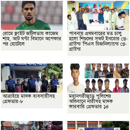
রোমে ফ্লাইট জটিলতায় কাজেম
পাবনায় প্রথমবারের মত চালু
শাহ, আট ঘণ্টা বিমানে অপেক্ষার
হলো শিশুদের সফট ইনডোর প্লে-
পর হোটেলে
গ্রাউন্ড 'পিএস ডিজনিল্যান্ডে প্লে-
গ্রাউন্ড
আত্রাইয়ে মাদক ব্যবসায়ীসহ
মহানগরীজুড়ে পুলিশের
গ্রেফতার-৮
অভিযানে নারীসহ মাদক
কারবারি গ্রেফতার ১৪