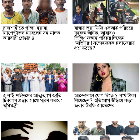
রাজশাহীতে গাঁজা, ইয়াবা,
বাঘায় ভুয়া ডিজিএফআই পরিচয়ে
ট্যাপেন্টাডল ট্যাবলেট সহ মাদক
দুইজন আটক, আবারও
কারবারী গ্রেপ্তার ৪
ডিজিএফআই পরিচয় দিচ্ছেন
‘মতিউর’! সন্দেহজনক চলাফেরায়
প্রশ্ন উঠছে?
জুলাই শহিদদের আত্মত্যাগ জাতি
আন্দোলনে যোগ দিতে ১ লাখ টাকা
চিরকাল শ্রদ্ধার সাথে স্মরণ করবে:
নিয়েছেন? অভিযোগ উড়িয়ে কড়া
ভূমিমন্ত্রী
জবাব উরফি জাভেদের