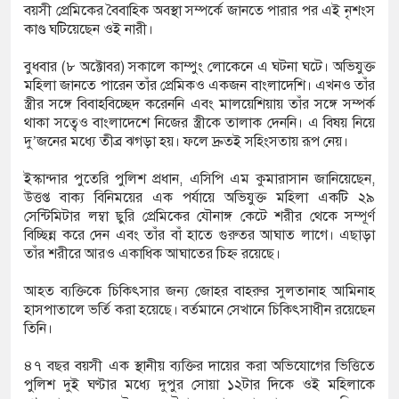
বয়সী প্রেমিকের বৈবাহিক অবস্থা সম্পর্কে জানতে পারার পর এই নৃশংস
টি পুলিশিং সভা
কাণ্ড ঘটিয়েছেন ওই নারী।
৭ কেজি গাঁজাসহ মাদক কারবারি আটক, পিকআপ জব্দ
বুধবার (৮ অক্টোবর) সকালে কাম্পুং লোকেনে এ ঘটনা ঘটে। অভিযুক্ত
মহিলা জানতে পারেন তাঁর প্রেমিকও একজন বাংলাদেশি। এখনও তাঁর
স্ত্রীর সঙ্গে বিবাহবিচ্ছেদ করেননি এবং মালয়েশিয়ায় তাঁর সঙ্গে সম্পর্ক
থাকা সত্বেও বাংলাদেশে নিজের স্ত্রীকে তালাক দেননি। এ বিষয় নিয়ে
দু’জনের মধ্যে তীব্র ঝগড়া হয়। ফলে দ্রুতই সহিংসতায় রূপ নেয়।
ইস্কান্দার পুতেরি পুলিশ প্রধান, এসিপি এম কুমারাসান জানিয়েছেন,
উত্তপ্ত বাক্য বিনিময়ের এক পর্যায়ে অভিযুক্ত মহিলা একটি ২৯
সেন্টিমিটার লম্বা ছুরি প্রেমিকের যৌনাঙ্গ কেটে শরীর থেকে সম্পূর্ণ
বিচ্ছিন্ন করে দেন এবং তাঁর বাঁ হাতে গুরুতর আঘাত লাগে। এছাড়া
তাঁর শরীরে আরও একাধিক আঘাতের চিহ্ন রয়েছে।
আহত ব্যক্তিকে চিকিৎসার জন্য জোহর বাহরুর সুলতানাহ আমিনাহ
হাসপাতালে ভর্তি করা হয়েছে। বর্তমানে সেখানে চিকিৎসাধীন রয়েছেন
তিনি।
৪৭ বছর বয়সী এক স্থানীয় ব্যক্তির দায়ের করা অভিযোগের ভিত্তিতে
পুলিশ দুই ঘণ্টার মধ্যে দুপুর সোয়া ১২টার দিকে ওই মহিলাকে