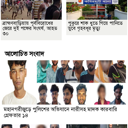
ব্রাহ্মণবাড়িয়ায় পূর্ববিরোধের
পুকুরে শাক ধুতে গিয়ে পানিতে
জেরে দুই পক্ষের সংঘর্ষ, আহত
ডুবে গৃহবধূর মৃত্যু
৩০
আলোচিত সংবাদ
মহানগরীজুড়ে পুলিশের অভিযানে নারীসহ মাদক কারবারি
গ্রেফতার ১৪