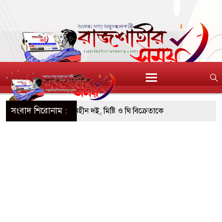
সংবাদ শিরোনাম :
এসটিআই’র অনুমোদনহীন দই, মিষ্টি ও ঘি বিক্রেতাকে
৪ বোতল স্ক্যাফসহ নারী মাদক কারবারি গ্রেপ্তার
াই হওয়া টাকাসহ ২ ছিনতাইকারী গ্রেফতার
 দিনব্যাপী উদ্যোক্তা মেলা সমাপ্ত
িচ্ছন্ন, সবুজ ও নিরাপদ নগরী হিসেবে গড়ে তুলতে