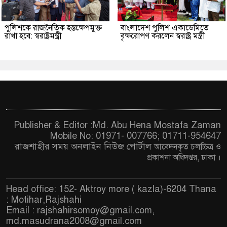
পুলিশকে রাজনৈতিক হস্তক্ষেপমুক্ত
বাংলাদেশ পুলিশ একাডেমিতে
রাখা হবে: স্বরাষ্ট্রমন্ত্রী
বৃক্ষরোপণ করলেন স্বরাষ্ট্র মন্ত্রী
Publisher & Editor :Md. Abu Hena Mostafa Zaman
Mobile No: 01971- 007766; 01711-954647
রাজশাহীর সময় অনলাইন নিউজ পোর্টাল
আবেদনকৃত চ
লচ্চিত্র ও
প্রকাশনা অধিদপ্তর, ঢাকা
।
Head office: 152- Aktroy more ( kazla)-6204 Thana
: Motihar,Rajshahi
Email :
rajshahirsomoy@gmail.com
,
md.masudrana2008@gmail.com