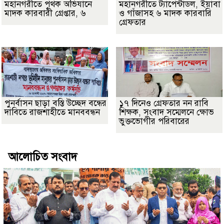
মহানগরীতে পৃথক অভিযানে
মহানগরীতে ট্যাপেন্টাডল, ইয়াবা
মাদক কারবারী গ্রেপ্তার, ৬
ও গাঁজাসহ ৬ মাদক কারবারি
গ্রেফতার
পুনর্বাসন ছাড়া বস্তি উচ্ছেদ বন্ধের
১৭ দিনেও গ্রেফতার নন রাবি
দাবিতে রাজশাহীতে মানববন্ধন
শিক্ষক, সংবাদ সম্মেলনে ক্ষোভ
ভুক্তভোগীর পরিবারের
আলোচিত সংবাদ