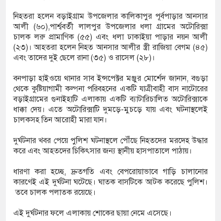
ক্ষেপ কাটিয়ে রেকর্ড গড়ে মেসির জোড়া গোল, বড় জয়
নিহতরা হলেন বড়াইগ্রাম উপজেলার কালিকাপুর পূর্বপাড়ার আনসার
আলী (৬০),পার্শ্ববর্তী লালপুর উপজেলার ধলা গ্রামের অটোরিক্সা
চালক লরু প্রামাণিক (৫৫) এবং ধলা ঢাকাইয়া পাড়ার নয়ন আলী
(২৩)। আহতরা হলেন নিহত আনসার আলীর স্ত্রী রাজিয়া বেগম (৪৫)
রানোর পর ব্যাটেই জবাব, অস্ট্রেলিয়ার বিপক্ষে মিরাজের
এবং তাদের দুই ছেলে রানা (৩৫) ও রাসেল (২৮)।
বনপাড়া হাইওয়ে থানার সাব ইন্সপেক্টর মঞ্জুর মোর্শেদ জানান, বগুড়া
থেকে কুষ্টিয়াগামী কল্পনা পরিবহনের একটি যাত্রীবাহী বাস নাটোরের
ম্পন্ন ক্রীড়াবিদদের জন্য আন্তর্জাতিক মানের জাতীয়
বড়াইগ্রামের গুনাইহাটি এলাকায় একটি ব্যাটারিচালিত অটোরিক্সাকে
ধাক্কা দেয়। এতে অটোরিক্সাটি দুমড়ে-মুচড়ে যায় এবং ঘটনাস্থলেই
গিতা আয়োজন করবে সরকার
চালকসহ তিন আরোহী মারা যান।
দুর্ঘটনার খবর পেয়ে পুলিশ ঘটনাস্থলে পৌঁছে নিহতদের মরদেহ উদ্ধার
করে এবং আহতদের চিকিৎসার জন্য স্থানীয় হাসপাতালে পাঠায়।
ধারণা করা হচ্ছে, দ্রুতগতি এবং বেপরোয়াভাবে গাড়ি চালানোর
কারণেই এই দুর্ঘটনা ঘটেছে। ঘাতক বাসটিকে আটক করেছে পুলিশ।
তবে চালক পলাতক রয়েছে।
এই দুর্ঘটনার ফলে এলাকায় শোকের ছায়া নেমে এসেছে।