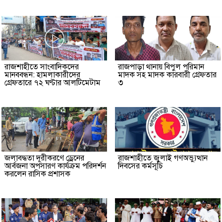
রাজশাহীতে সাংবাদিকদের
রাজপাড়া থানায় বিপুল পরিমান
মানববন্ধন: হামলাকারীদের
মাদক সহ মাদক কারবারী গ্রেফতার
গ্রেফতারে ৭২ ঘণ্টার আলটিমেটাম
৩
জলাবদ্ধতা দূরীকরণে ড্রেনের
রাজশাহীতে জুলাই গণঅভ্যুত্থান
আর্বজনা অপসারণ কার্যক্রম পরিদর্শন
দিবসের কর্মসূচি
করলেন রাসিক প্রশাসক