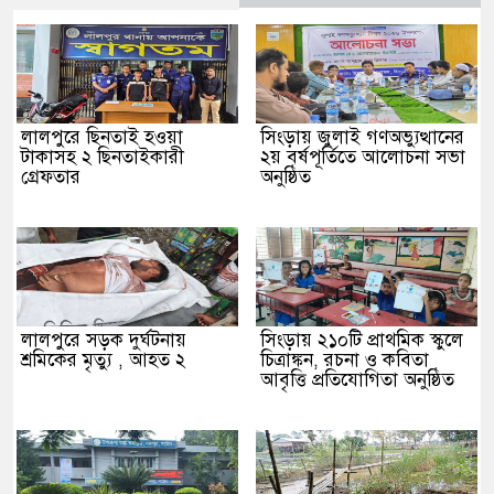
লালপুরে ছিনতাই হওয়া
সিংড়ায় জুলাই গণঅভ্যুত্থানের
টাকাসহ ২ ছিনতাইকারী
২য় বর্ষপূর্তিতে আলোচনা সভা
গ্রেফতার
অনুষ্ঠিত
লালপুরে সড়ক দুর্ঘটনায়
সিংড়ায় ২১০টি প্রাথমিক স্কুলে
শ্রমিকের মৃত্যু , আহত ২
চিত্রাঙ্কন, রচনা ও কবিতা
আবৃত্তি প্রতিযোগিতা অনুষ্ঠিত