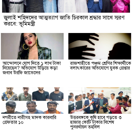
জুলাই শহিদদের আত্মত্যাগ জাতি চিরকাল শ্রদ্ধার সাথে স্মরণ
করবে: ভূমিমন্ত্রী
আন্দোলনে যোগ দিতে ১ লাখ টাকা
রাজশাহীতে পঞ্চম শ্রেণির শিক্ষার্থীকে
নিয়েছেন? অভিযোগ উড়িয়ে কড়া
বলাৎকারের অভিযোগে যুবক গ্রেপ্তার
জবাব উরফি জাভেদের
নগরীতে নারীসহ মাদক কারবারি
উত্তরবঙ্গকে কৃষি হাবে গড়তে ৩
গ্রেফতার ১০
হাজার কোটি টাকার বিশেষ
পুনরর্থায়ন তহবিল