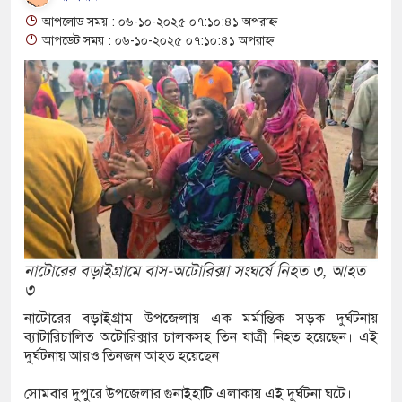
যক্ত পুকুর থেকে অজ্ঞাত যুবকের মরদেহ উদ্ধার
আপলোড সময় : ০৬-১০-২০২৫ ০৭:১০:৪১ অপরাহ্ন
আপডেট সময় : ০৬-১০-২০২৫ ০৭:১০:৪১ অপরাহ্ন
ান্তে বিজিবির পৃথক অভিযানে ১৫৬ বোতল ভারতীয়
সমেটিকস উদ্ধার
ি শ্রমিক নিয়োগে আবেদন শুরু, ওমানে ৫ হাজার শ্রমিক
 সংঘর্ষে দুই ইসরায়েলি রিজার্ভ সেনা নিহত, সীমান্তে
ীগঞ্জে ছয় বছরের শিশুকে ধর্ষণের অভিযোগে
নাটোরের বড়াইগ্রামে বাস-অটোরিক্সা সংঘর্ষে নিহত ৩, আহত
৩
ার
নাটোরের বড়াইগ্রাম উপজেলায় এক মর্মান্তিক সড়ক দুর্ঘটনায়
ব্যাটারিচালিত অটোরিক্সার চালকসহ তিন যাত্রী নিহত হয়েছেন। এই
্পার ট্রাকে অভিনব কৌশলে লুকানো সোয়া কোটি
দুর্ঘটনায় আরও তিনজন আহত হয়েছেন।
রা জব্দ
সোমবার দুপুরে উপজেলার গুনাইহাটি এলাকায় এই দুর্ঘটনা ঘটে।