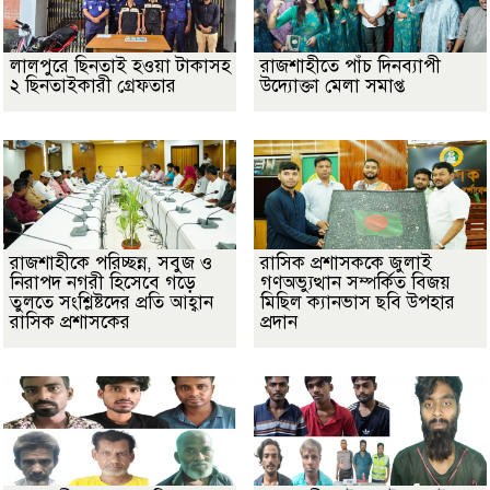
লালপুরে ছিনতাই হওয়া টাকাসহ
রাজশাহীতে পাঁচ দিনব্যাপী
২ ছিনতাইকারী গ্রেফতার
উদ্যোক্তা মেলা সমাপ্ত
রাজশাহীকে পরিচ্ছন্ন, সবুজ ও
রাসিক প্রশাসককে জুলাই
নিরাপদ নগরী হিসেবে গড়ে
গণঅভ্যুত্থান সম্পর্কিত বিজয়
তুলতে সংশ্লিষ্টদের প্রতি আহ্বান
মিছিল ক্যানভাস ছবি উপহার
রাসিক প্রশাসকের
প্রদান