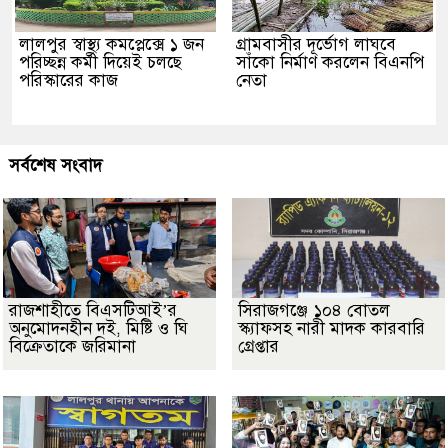
লালপুর স্বাস্থ্য কমপ্লেক্সে ১ জন
গ্রামবাসীর দূর্ভোগ লাঘবে
পরিচ্ছন্ন কর্মী দিয়েই চলছে
সাঁকো নির্মাণ করলেন বিএনপি
পরিস্কারের কাজ
নেতা
সর্বশেষ সংবাদ
রাজশাহীতে বিএসটিআই’র
সিরাজগঞ্জে ১০৪ বোতল
অনুমোদনহীন দই, মিষ্টি ও ঘি
স্ক্যাফসহ নারী মাদক কারবারি
বিক্রেতাকে জরিমানা
গ্রেপ্তার