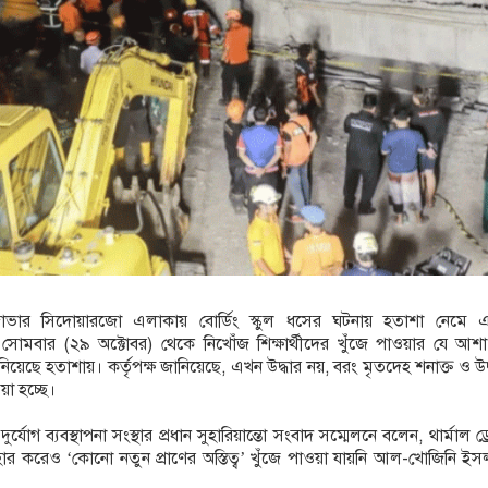
েদ বন্ধের দাবিতে রাজশাহীতে মানববন্ধন
্যায় মৃত বেড়ে ৯৫, ক্ষতিগ্রস্ত ১১ লাখ মানুষ
ব জাভার সিদোয়ারজো এলাকায় বোর্ডিং স্কুল ধসের ঘটনায় হতাশা নেমে 
 সোমবার (২৯ অক্টোবর) থেকে নিখোঁজ শিক্ষার্থীদের খুঁজে পাওয়ার যে আশা
 নিয়েছে হতাশায়। কর্তৃপক্ষ জানিয়েছে, এখন উদ্ধার নয়, বরং মৃতদেহ শনাক্ত ও উদ
া হচ্ছে।
র্যোগ ব্যবস্থাপনা সংস্থার প্রধান সুহারিয়ান্তো সংবাদ সম্মেলনে বলেন, থার্মাল ড
যবহার করেও ‘কোনো নতুন প্রাণের অস্তিত্ব’ খুঁজে পাওয়া যায়নি আল-খোজিনি ই