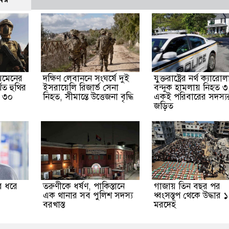
েমেনের
দক্ষিণ লেবাননে সংঘর্ষে দুই
যুক্তরাষ্ট্রের নর্থ ক্যারো
িত হুথির
ইসরায়েলি রিজার্ভ সেনা
বন্দুক হামলায় নিহত ৩
ত ৩০
নিহত, সীমান্তে উত্তেজনা বৃদ্ধি
একই পরিবারের সদস্য
জড়িত
র ধরে
তরুণীকে ধর্ষণ, পাকিস্তানে
গাজায় তিন বছর পর
এক থানার সব পুলিশ সদস্য
ধ্বংসস্তূপ থেকে উদ্ধার 
বরখাস্ত
মরদেহ