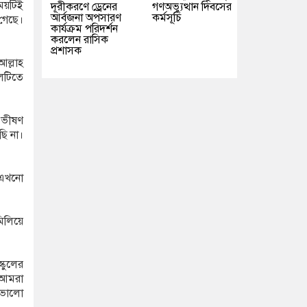
সময়টিই
দূরীকরণে ড্রেনের
গণঅভ্যুত্থান দিবসের
আর্বজনা অপসারণ
কর্মসূচি
গেছে।
কার্যক্রম পরিদর্শন
করলেন রাসিক
প্রশাসক
আল্লাহ
ুলটিতে
ন ভীষণ
ি না।
 এখনো
মিলিয়ে
্কুলের
। আমরা
, ভালো