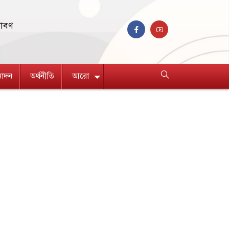
রাবণ
নোদন
অর্থনীতি
আরো