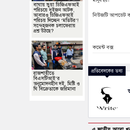
মানুষ হয়।’
বাঘায় ভুয়া ডিজিএফআই
পরিচয়ে দুইজন আটক,
নিউজটি আপডেট ক
আবারও ডিজিএফআই
পরিচয় দিচ্ছেন ‘মতিউর’!
সন্দেহজনক চলাফেরায়
প্রশ্ন উঠছে?
কমেন্ট বক্স
প্রতিবেদকের তথ্য
রাজশাহীতে
বিএসটিআই’র
অনুমোদনহীন দই, মিষ্টি ও
ঘি বিক্রেতাকে জরিমানা
এ জাতীয় আরো খ