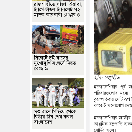
রাজশাহীতে গাঁজা, ইয়াবা,
ট্যাপেন্টাডল ট্যাবলেট সহ
, ইয়াবা ও গাঁজাসহ ৬ মাদক কারবারি গ্রেফতার
পুনর্বাসন ছাড়া বস্তি উচ্ছ
মাদক কারবারী গ্রেপ্তার ৪
বি শিক্ষক, সংবাদ সম্মেলনে ক্ষোভ ভুক্তভোগীর পরিবারের
আসামে ভয়াবহ বন
সিলেটে দুই বাসের
মুখোমুখি সংঘর্ষে নিহত
বেড়ে ৯
ছবি- সংগৃহীত
ইন্দোনেশিয়ার পূর্
পরিবারগুলোর মধ্যে।
বৃহস্পতিবার সেটি রূপ
কাজেই মনোযোগ দেওয়
৭৩ রানে পিছিয়ে থেকে
দ্বিতীয় দিন শেষ করল
ইন্দোনেশিয়ার জাতীয় দু
বাংলাদেশ
আধুনিক যন্ত্রপাতি ব্
বোর্ডিং স্কুলে।