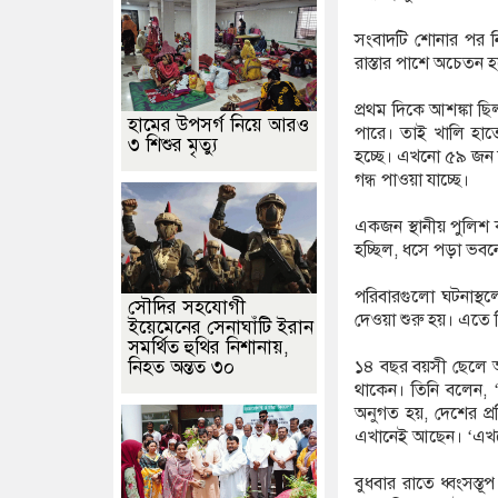
সংবাদটি শোনার পর নি
রাস্তার পাশে অচেতন 
প্রথম দিকে আশঙ্কা ছিল
হামের উপসর্গ নিয়ে আরও
পারে। তাই খালি হাতে
৩ শিশুর মৃত্যু
হচ্ছে। এখনো ৫৯ জন ন
গন্ধ পাওয়া যাচ্ছে।
একজন স্থানীয় পুলিশ ক
হচ্ছিল, ধসে পড়া ভব
পরিবারগুলো ঘটনাস্থল
সৌদির সহযোগী
দেওয়া শুরু হয়। এতে ম
ইয়েমেনের সেনাঘাঁটি ইরান
সমর্থিত হুথির নিশানায়,
নিহত অন্তত ৩০
১৪ বছর বয়সী ছেলে আর
থাকেন। তিনি বলেন, ‘
অনুগত হয়, দেশের প্
এখানেই আছেন। ‘এখন
বুধবার রাতে ধ্বংসস্ত