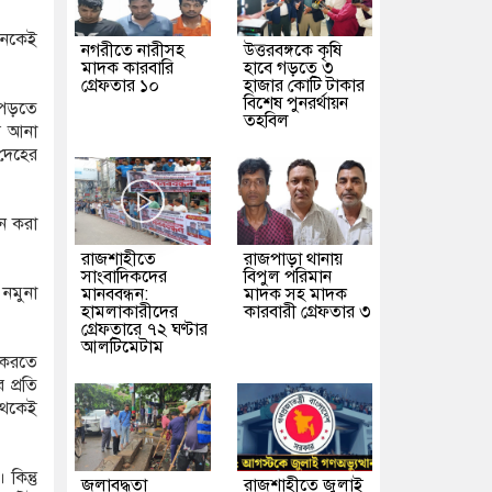
অনেকেই
নগরীতে নারীসহ
উত্তরবঙ্গকে কৃষি
মাদক কারবারি
হাবে গড়তে ৩
গ্রেফতার ১০
হাজার কোটি টাকার
বিশেষ পুনরর্থায়ন
ে পড়তে
তহবিল
টর আনা
 দেহের
নে করা
রাজশাহীতে
রাজপাড়া থানায়
সাংবাদিকদের
বিপুল পরিমান
 নমুনা
মানববন্ধন:
মাদক সহ মাদক
হামলাকারীদের
কারবারী গ্রেফতার ৩
গ্রেফতারে ৭২ ঘণ্টার
আলটিমেটাম
া করতে
 প্রতি
থেকেই
কিন্তু
জলাবদ্ধতা
রাজশাহীতে জুলাই