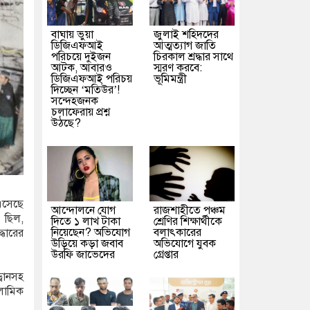
বাঘায় ভুয়া
জুলাই শহিদদের
ডিজিএফআই
আত্মত্যাগ জাতি
পরিচয়ে দুইজন
চিরকাল শ্রদ্ধার সাথে
আটক, আবারও
স্মরণ করবে:
ডিজিএফআই পরিচয়
ভূমিমন্ত্রী
দিচ্ছেন ‘মতিউর’!
সন্দেহজনক
চলাফেরায় প্রশ্ন
উঠছে?
এসেছে
আন্দোলনে যোগ
রাজশাহীতে পঞ্চম
 ছিল,
দিতে ১ লাখ টাকা
শ্রেণির শিক্ষার্থীকে
নিয়েছেন? অভিযোগ
বলাৎকারের
্ধারের
উড়িয়ে কড়া জবাব
অভিযোগে যুবক
উরফি জাভেদের
গ্রেপ্তার
্রোনসহ
সলামিক