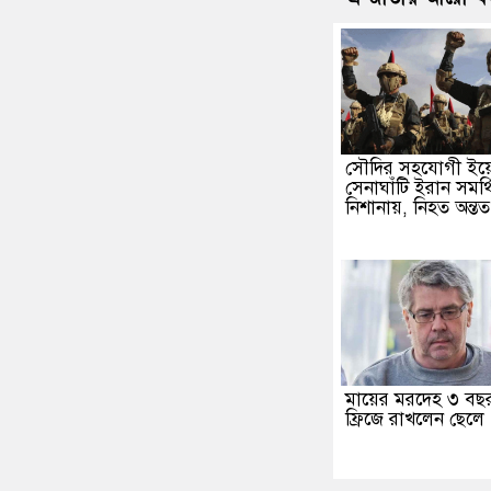
সৌদির সহযোগী ইয়
সেনাঘাঁটি ইরান সমর্থ
নিশানায়, নিহত অন্ত
মায়ের মরদেহ ৩ বছ
ফ্রিজে রাখলেন ছেলে