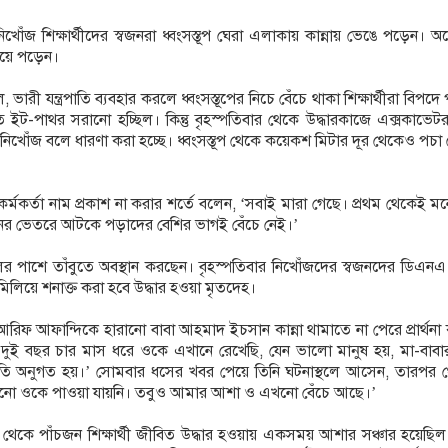
খোঁজ শিক্ষার্থীদের স্বজনরা ধ্বংসস্তূপ ঘেরা এলাকায় কান্নায় ভেঙে পড়েন। 
হয়ে পড়েন।
, ভারী যন্ত্রপাতি ব্যবহার করলে ধ্বংসস্তূপের নিচে বেঁচে থাকা শিক্ষার্থীরা বিপদ
 ইট-পাথর সরানো হচ্ছিল। কিন্তু বৃহস্পতিবার থেকে উদ্ধারকাজে এক্সকাভে
িখোঁজ বলে ধারণা করা হচ্ছে। ধ্বংসস্তূপ থেকে কয়েকশ মিটার দূর থেকেও পচা
র্মকর্তা নাম প্রকাশ না করার শর্তে বলেন, ‘সবাই মারা গেছে। প্রথম থেকেই ম
নের ভেতরে আটকে পড়াদের বেশির ভাগই বেঁচে নেই।’
ের পাশে তাঁবুতে অবস্থান করছেন। বৃহস্পতিবার নিখোঁজদের স্বজনদের ডিএনএ
িলিয়ে শনাক্ত করা হবে উদ্ধার হওয়া মৃতদেহ।
িফ আফান্দিকে হারানো বাবা আহমাদ ইচসান কান্না থামাতে না পেরে প্রার্থন
দুই বছর চার মাস ধরে ওকে এখানে রেখেছি, যেন ভালো মানুষ হয়, মা-বাবার
রতি অনুগত হয়।’ সোমবার ধসের খবর পেয়ে তিনি ঘটনাস্থলে আসেন, তারপর 
ো ওকে পাওয়া যায়নি। তবুও আমার আশা ও এখনো বেঁচে আছে।’
ূপ থেকে পাঁচজন শিক্ষার্থী জীবিত উদ্ধার হওয়ায় একসময় আশার সঞ্চার হয়েছিল। 