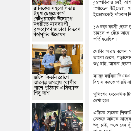
বৃহস্পতিবার সেই আশা
রাসিকের সহযোগিতায়
‘গোল্ডেন উইন্ডো’, 
ইয়ুথ চেঞ্জমেকার্স
ইতোমধ্যেই পাঁচজন শিক
নেটওয়ার্কের উদ্যোগে
নগরীতে মাসব্যাপী
১৩ বছর বয়সী ছেলে নুর
বৃক্ষরোপণ ও চারা বিতরণ
চাইলে ও বেঁচে আছে। 
কর্মসূচির উদ্বোধন
ভর্তি হয়েছিল।
সোবির আরও বলেন, ‘আম
ভালো ছেলে, পড়াশোন
শুধু চাই, আমার ছেলেক
মা নূর ফাত্রিয়া ডি
জটিল কিডনি রোগে
বিশ্বাস করতে পারছি 
আক্রান্ত অসহায় রোগীর
পাশে পুঠিয়ার এসিল্যান্ড
শিবু দাশ
পুলিশের ফরেনসিক টিম
দেখা হবে।
এদিকে সাবেক শিক্ষার
ভেতরে আটকে আছেন বলে
শুধু চাই, ওকে যেন খ