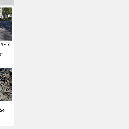
লাইনায়
,
রা
১১২