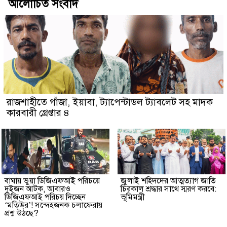
আলোচিত সংবাদ
রাজশাহীতে গাঁজা, ইয়াবা, ট্যাপেন্টাডল ট্যাবলেট সহ মাদক
কারবারী গ্রেপ্তার ৪
বাঘায় ভুয়া ডিজিএফআই পরিচয়ে
জুলাই শহিদদের আত্মত্যাগ জাতি
দুইজন আটক, আবারও
চিরকাল শ্রদ্ধার সাথে স্মরণ করবে:
ডিজিএফআই পরিচয় দিচ্ছেন
ভূমিমন্ত্রী
‘মতিউর’! সন্দেহজনক চলাফেরায়
প্রশ্ন উঠছে?