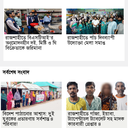
রাজশাহীতে বিএসটিআই’র
রাজশাহীতে পাঁচ দিনব্যাপী
অনুমোদনহীন দই, মিষ্টি ও ঘি
উদ্যোক্তা মেলা সমাপ্ত
বিক্রেতাকে জরিমানা
সর্বশেষ সংবাদ
বিদেশ পাঠানোর আশ্বাস: দুুই
রাজশাহীতে গাঁজা, ইয়াবা,
যুবকের প্রতারণায় সর্বশান্ত ৪
ট্যাপেন্টাডল ট্যাবলেট সহ মাদক
পরিবার!
কারবারী গ্রেপ্তার ৪