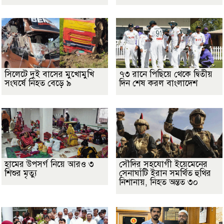
সিলেটে দুই বাসের মুখোমুখি
৭৩ রানে পিছিয়ে থেকে দ্বিতীয়
সংঘর্ষে নিহত বেড়ে ৯
দিন শেষ করল বাংলাদেশ
হামের উপসর্গ নিয়ে আরও ৩
সৌদির সহযোগী ইয়েমেনের
শিশুর মৃত্যু
সেনাঘাঁটি ইরান সমর্থিত হুথির
নিশানায়, নিহত অন্তত ৩০