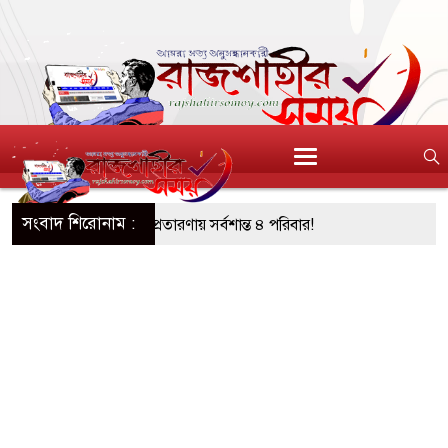
সংবাদ শিরোনাম :
আশ্বাস: দুুই যুবকের প্রতারণায় সর্বশান্ত ৪ পরিবার!
জা, ইয়াবা, ট্যাপেন্টাডল ট্যাবলেট সহ মাদক কারবারী
সের মুখোমুখি সংঘর্ষে নিহত বেড়ে ৯
য়ে থেকে দ্বিতীয় দিন শেষ করল বাংলাদেশ
নিয়ে আরও ৩ শিশুর মৃত্যু