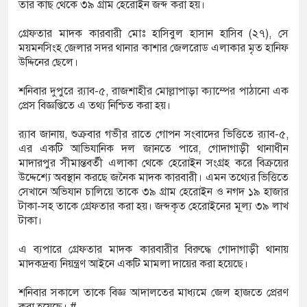
তার কাছ থেকে ৩৯ গ্রাম হেরোইন জব্দ করা হয়।
 বস্তি উচ্ছেদ বন্ধের দাবিতে রাজশাহীতে মানববন্ধন
গ্রেফতার মাদক কারবারী মোঃ হাসিবুল হাসান হাসিব (২৭), সে
ফতার নন রাবি শিক্ষক, সংবাদ সম্মেলনে ক্ষোভ
ময়মনসিংহ জেলার সদর থানার কাশার জেলরোড এলাকার মৃত হানিফ
উদ্দিনের ছেলে।
ারের
শনিবার দুপুরে র‌্যাব-৫, রাজশাহীর মোল্লাপাড়া ক্যাম্পের পাঠানো এক
ন্যায় মৃত বেড়ে ৯৫, ক্ষতিগ্রস্ত ১১ লাখ মানুষ
প্রেস বিজ্ঞপ্তিতে এ তথ্য নিশ্চিত করা হয়।
র‌্যাব জানায়, শুক্রবার গভীর রাতে গোপন সংবাদের ভিত্তিতে র‌্যাব-৫,
এর একটি আভিযানিক দল জানতে পারে, গোদাগাড়ী থানাধীন
মাদারপুর সীমান্তবর্তী এলাকা থেকে হেরোইন সংগ্রহ করে বিক্রয়ের
উদ্দেশ্যে অবস্থান করছে জনৈক মাদক কারবারী। এমন তথ্যের ভিত্তিতে
সেখানে অভিযান চালিয়ে তাকে ৩৯ গ্রাম হেরোইন ও নগদ ১৯ হাজার
টাকা-সহ তাকে গ্রেফতার করা হয়। জব্দকৃত হেরোইনের মূল্য ৩৯ লাখ
টাকা।
এ ব্যপারে গ্রেফতার মাদক কারবারীর বিরুদ্ধে গোদাগাড়ী থানায়
মাদকদ্রব্য নিয়ন্ত্রণ আইনে একটি মামলা দায়ের করা হয়েছে।
শনিবার সকালে তাকে বিজ্ঞ আদালতের মাধ্যমে জেল হাজতে প্রেরণ