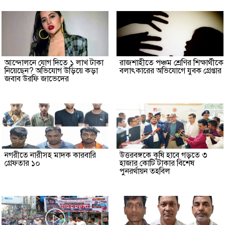
আন্দোলনে যোগ দিতে ১ লাখ টাকা
রাজশাহীতে পঞ্চম শ্রেণির শিক্ষার্থীকে
নিয়েছেন? অভিযোগ উড়িয়ে কড়া
বলাৎকারের অভিযোগে যুবক গ্রেপ্তার
জবাব উরফি জাভেদের
নগরীতে নারীসহ মাদক কারবারি
উত্তরবঙ্গকে কৃষি হাবে গড়তে ৩
গ্রেফতার ১০
হাজার কোটি টাকার বিশেষ
পুনরর্থায়ন তহবিল