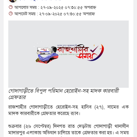
আপলোড সময় : ২৭-০৯-২০২৫ ০৭:৩০:৫৫ অপরাহ্ন
৪ বোতল স্ক্যাফসহ নারী মাদক কারবারি গ্রেপ্তার
আপডেট সময় : ২৭-০৯-২০২৫ ০৭:৩০:৫৫ অপরাহ্ন
াই হওয়া টাকাসহ ২ ছিনতাইকারী গ্রেফতার
 দিনব্যাপী উদ্যোক্তা মেলা সমাপ্ত
িচ্ছন্ন, সবুজ ও নিরাপদ নগরী হিসেবে গড়ে তুলতে
 আহ্বান রাসিক প্রশাসকের
কে জুলাই গণঅভ্যুত্থান সম্পর্কিত বিজয় মিছিল
ার প্রদান
গোদাগাড়ীতে বিপুল পরিমান হেরোইন-সহ মাদক কারবারী
গ্রেফতার
ক অভিযানে মাদক কারবারী গ্রেপ্তার, ৬
রাজশাহীর গোদাগাড়ীতে হেরোইন-সহ হাসিব (২৭), নামের এক
মাদক কারবারীকে গ্রেফতার করেছে র‌্যাব।
াপেন্টাডল, ইয়াবা ও গাঁজাসহ ৬ মাদক কারবারি
শুক্রবার (২৬ সেপ্টেম্বর) দিনগত রাত দেড়টায় গোদাগাড়ী থানাধীন
মাদারপুর এলাকায় অভিযান চালিয়ে তাকে গ্রেফতার করা হয়। এ সময়