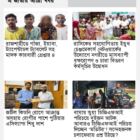
এ জাতীয় আরো খবর
রাজশাহীতে গাঁজা, ইয়াবা,
রাসিকের সহযোগিতায় ইয়ুথ
ট্যাপেন্টাডল ট্যাবলেট সহ
চেঞ্জমেকার্স নেটওয়ার্কের
মাদক কারবারী গ্রেপ্তার ৪
উদ্যোগে নগরীতে মাসব্যাপী
বৃক্ষরোপণ ও চারা বিতরণ
কর্মসূচির উদ্বোধন
জটিল কিডনি রোগে আক্রান্ত
বাঘায় ভুয়া ডিজিএফআই
অসহায় রোগীর পাশে পুঠিয়ার
পরিচয়ে দুইজন আটক,
এসিল্যান্ড শিবু দাশ
আবারও ডিজিএফআই পরিচয়
দিচ্ছেন ‘মতিউর’! সন্দেহজনক
চলাফেরায় প্রশ্ন উঠছে?