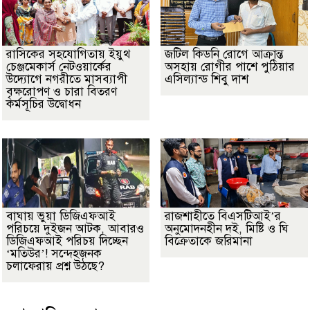
রাসিকের সহযোগিতায় ইয়ুথ
জটিল কিডনি রোগে আক্রান্ত
চেঞ্জমেকার্স নেটওয়ার্কের
অসহায় রোগীর পাশে পুঠিয়ার
উদ্যোগে নগরীতে মাসব্যাপী
এসিল্যান্ড শিবু দাশ
বৃক্ষরোপণ ও চারা বিতরণ
কর্মসূচির উদ্বোধন
বাঘায় ভুয়া ডিজিএফআই
রাজশাহীতে বিএসটিআই’র
পরিচয়ে দুইজন আটক, আবারও
অনুমোদনহীন দই, মিষ্টি ও ঘি
ডিজিএফআই পরিচয় দিচ্ছেন
বিক্রেতাকে জরিমানা
‘মতিউর’! সন্দেহজনক
চলাফেরায় প্রশ্ন উঠছে?