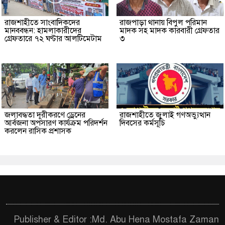
রাজশাহীতে সাংবাদিকদের
রাজপাড়া থানায় বিপুল পরিমান
মানববন্ধন: হামলাকারীদের
মাদক সহ মাদক কারবারী গ্রেফতার
গ্রেফতারে ৭২ ঘণ্টার আলটিমেটাম
৩
জলাবদ্ধতা দূরীকরণে ড্রেনের
রাজশাহীতে জুলাই গণঅভ্যুত্থান
আর্বজনা অপসারণ কার্যক্রম পরিদর্শন
দিবসের কর্মসূচি
করলেন রাসিক প্রশাসক
Publisher & Editor :Md. Abu Hena Mostafa Zaman