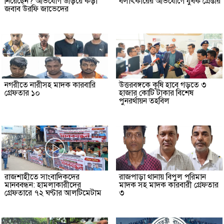
নিয়েছেন? অভিযোগ উড়িয়ে কড়া
বলাৎকারের অভিযোগে যুবক গ্রেপ্তার
জবাব উরফি জাভেদের
নগরীতে নারীসহ মাদক কারবারি
উত্তরবঙ্গকে কৃষি হাবে গড়তে ৩
গ্রেফতার ১০
হাজার কোটি টাকার বিশেষ
পুনরর্থায়ন তহবিল
রাজশাহীতে সাংবাদিকদের
রাজপাড়া থানায় বিপুল পরিমান
মানববন্ধন: হামলাকারীদের
মাদক সহ মাদক কারবারী গ্রেফতার
গ্রেফতারে ৭২ ঘণ্টার আলটিমেটাম
৩