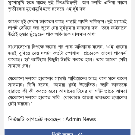
মুখোমুখি হতে যাচ্ছে দুই চিরপ্রতিদ্বন্দ্বী। আর চলতি এশিয়া কাপে
জশাহীতে মানববন্ধন
তৃতীয়বার মুখোমুখি হতে চলেছে এই দুই দল।
্মেলনে ক্ষোভ
আগের দুই দেখায় ভারতের কাছে পাত্তাই পায়নি পাকিস্তান। দুই ম্যাচেই
দাপট দেখিয়ে জয় তুলে নেয় সূর্যকুমার যাদবের দল। তবে ফাইনালে
উঠেই হুঙ্কার ছুঁড়েছেন পাক অধিনায়ক সালমান আগা।
ত ১১ লাখ মানুষ
বাংলাদেশের বিপক্ষে জয়ের পর পাক অধিনায়ক বলেন, ‘এই ধরনের
জয়ই বুঝিয়ে দেয় দলটা কতটা স্পেশাল। প্রত্যেকে ভালো পারফর্ম
করেছে। হ্যাঁ ব্যাটিংয়ে কিছুটা উন্নতি করতে হবে। তবে আমরা সেটা
সামলে নেব।’
যেকোনো দলকে হারানোর সামর্থ্য পাকিস্তানের আছে বলে মনে করেন
সালমান। তিনি বলেন, ‘আমরা খুবই উত্তেজিত। জানি ভারতকে
হারাতে কী কী করতে হবে। আমাদের টিমের যা শক্তি তাতে আমরা
যেকোনো দলকে হারাতে পারি। রোববারও আমরা ভারতকে হারানোর
চেষ্টা করবো।’
নিউজটি আপডেট করেছেন : Admin News