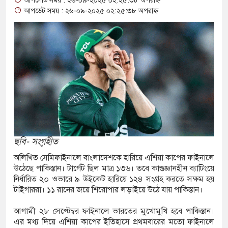
আপলোড সময় : ২৬-০৯-২০২৫ ০২:২৫:৩৮ অপরাহ্ন
আপডেট সময় : ২৬-০৯-২০২৫ ০২:২৫:৩৮ অপরাহ্ন
বারি গ্রেপ্তার
ী গ্রেফতার
প্ত
হিসেবে গড়ে তুলতে
িত বিজয় মিছিল
ছবি- সংগৃহীত
অলিখিত সেমিফাইনালে বাংলাদেশকে হারিয়ে এশিয়া কাপের ফাইনালে
উঠেছে পাকিস্তান। টার্গেট ছিল মাত্র ১৩৬। তবে কাণ্ডজ্ঞানহীন ব্যাটিংয়ে
্তার, ৬
নির্ধারিত ২০ ওভারে ৯ উইকেট হারিয়ে ১২৪ সংগ্রহ করতে সক্ষম হয়
টাইগাররা। ১১ রানের জয়ে শিরোপার লড়াইয়ে উঠে যায় পাকিস্তান।
৬ মাদক কারবারি
আগামী ২৮ সেপ্টেম্বর ফাইনালে ভারতের মুখোমুখি হবে পাকিস্তান।
এর মধ্য দিয়ে এশিয়া কাপের ইতিহাসে প্রথমবারের মতো ফাইনালে