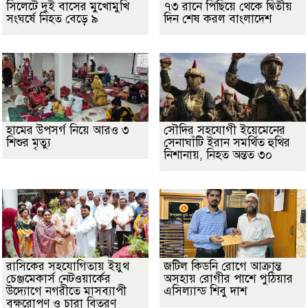
সিলেটে দুই বাসের মুখোমুখি
৭৩ রানে পিছিয়ে থেকে দ্বিতীয়
সংঘর্ষে নিহত বেড়ে ৯
দিন শেষ করল বাংলাদেশ
হামের উপসর্গ নিয়ে আরও ৩
সৌদির সহযোগী ইয়েমেনের
শিশুর মৃত্যু
সেনাঘাঁটি ইরান সমর্থিত হুথির
নিশানায়, নিহত অন্তত ৩০
রাসিকের সহযোগিতায় ইয়ুথ
জটিল কিডনি রোগে আক্রান্ত
চেঞ্জমেকার্স নেটওয়ার্কের
অসহায় রোগীর পাশে পুঠিয়ার
উদ্যোগে নগরীতে মাসব্যাপী
এসিল্যান্ড শিবু দাশ
বৃক্ষরোপণ ও চারা বিতরণ