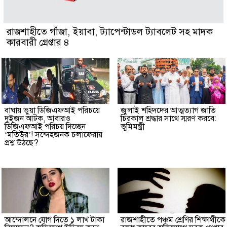
রাজশাহীতে গাঁজা, ইয়াবা, ট্যাপেন্টাডল ট্যাবলেট সহ মাদক
কারবারী গ্রেপ্তার ৪
বাঘায় ভুয়া ডিজিএফআই পরিচয়ে
জুলাই শহিদদের আত্মত্যাগ জাতি
দুইজন আটক, আবারও
চিরকাল শ্রদ্ধার সাথে স্মরণ করবে:
ডিজিএফআই পরিচয় দিচ্ছেন
ভূমিমন্ত্রী
‘মতিউর’! সন্দেহজনক চলাফেরায়
প্রশ্ন উঠছে?
আন্দোলনে যোগ দিতে ১ লাখ টাকা
রাজশাহীতে পঞ্চম শ্রেণির শিক্ষার্থীকে