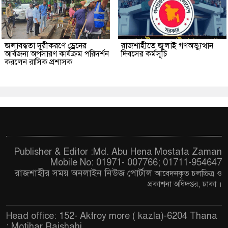
জলাবদ্ধতা দূরীকরণে ড্রেনের
রাজশাহীতে জুলাই গণঅভ্যুত্থান
আর্বজনা অপসারণ কার্যক্রম পরিদর্শন
দিবসের কর্মসূচি
করলেন রাসিক প্রশাসক
Publisher & Editor :Md. Abu Hena Mostafa Zaman
Mobile No: 01971- 007766; 01711-954647
রাজশাহীর সময় অনলাইন নিউজ পোর্টাল
আবেদনকৃত চ
লচ্চিত্র ও
প্রকাশনা অধিদপ্তর, ঢাকা
।
Head office: 152- Aktroy more ( kazla)-6204 Thana
: Motihar,Rajshahi