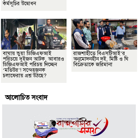
কর্মসূচির উদ্বোধন
বাঘায় ভুয়া ডিজিএফআই
রাজশাহীতে বিএসটিআই’র
পরিচয়ে দুইজন আটক, আবারও
অনুমোদনহীন দই, মিষ্টি ও ঘি
ডিজিএফআই পরিচয় দিচ্ছেন
বিক্রেতাকে জরিমানা
‘মতিউর’! সন্দেহজনক
চলাফেরায় প্রশ্ন উঠছে?
আলোচিত সংবাদ