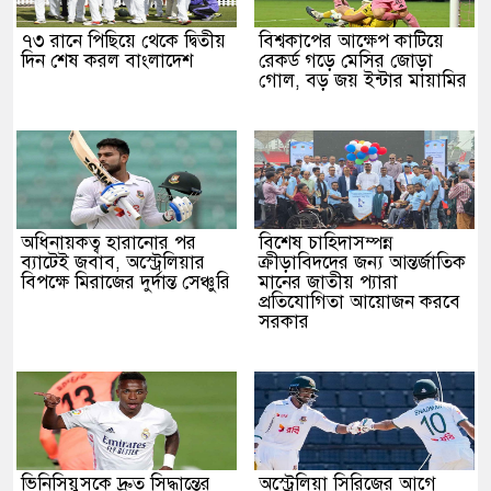
৭৩ রানে পিছিয়ে থেকে দ্বিতীয়
বিশ্বকাপের আক্ষেপ কাটিয়ে
দিন শেষ করল বাংলাদেশ
রেকর্ড গড়ে মেসির জোড়া
গোল, বড় জয় ইন্টার মায়ামির
অধিনায়কত্ব হারানোর পর
বিশেষ চাহিদাসম্পন্ন
ব্যাটেই জবাব, অস্ট্রেলিয়ার
ক্রীড়াবিদদের জন্য আন্তর্জাতিক
বিপক্ষে মিরাজের দুর্দান্ত সেঞ্চুরি
মানের জাতীয় প্যারা
প্রতিযোগিতা আয়োজন করবে
সরকার
ভিনিসিয়ুসকে দ্রুত সিদ্ধান্তের
অস্ট্রেলিয়া সিরিজের আগে