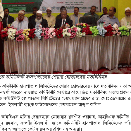
ধের দাবিতে রাজশাহীতে মানববন্ধন
মৃত বেড়ে ৯৫, ক্ষতিগ্রস্ত ১১ লাখ মানুষ
াংক কমিউনিটি হাসপাতালের শেয়ার হোল্ডারদের মতবিনিময়
ক কমিউনিটি হাসপাতাল লিমিটেডের শেয়ার হোল্ডারদের সাথে মতবিনিময় সভা অন
ে নওগাঁ শহরের দাওয়াত কমিউনিটি সেন্টারে আয়োজিত মতবিনিময় সভায় প্রধান
ংক কমিউনিটি হাসপাতাল লিমিটেডের চেয়ারম্যান প্রফেসর ড. মোঃ জোবায়ের র
করেন- ইসলামী ব্যাংক ফাউন্ডেশনের চেয়ারম্যান আব্দুল জলিল।
- আইবিএফ ইসি'র চেয়ারম্যান মোহাম্মদ খুরশীদ ওয়াহাব, আইবিএফ কমিটির 
ুদ রহমান, নওগাঁয় ইসলামী ব্যাংক কমিউনিটি হাসপাতাল লিমিটেডের পর
 রাকিব ও অ্যাডভোকেট হারুন অর রশিদ সহ অন্যরা।