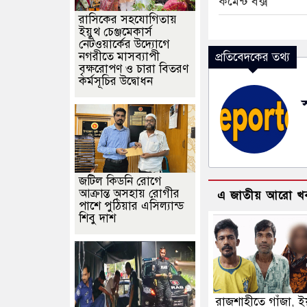
কমেন্ট বক্স
রাসিকের সহযোগিতায়
ইয়ুথ চেঞ্জমেকার্স
নেটওয়ার্কের উদ্যোগে
নগরীতে মাসব্যাপী
প্রতিবেদকের তথ্য
বৃক্ষরোপণ ও চারা বিতরণ
কর্মসূচির উদ্বোধন
জটিল কিডনি রোগে
আক্রান্ত অসহায় রোগীর
এ জাতীয় আরো খ
পাশে পুঠিয়ার এসিল্যান্ড
শিবু দাশ
রাজশাহীতে গাঁজা, ই