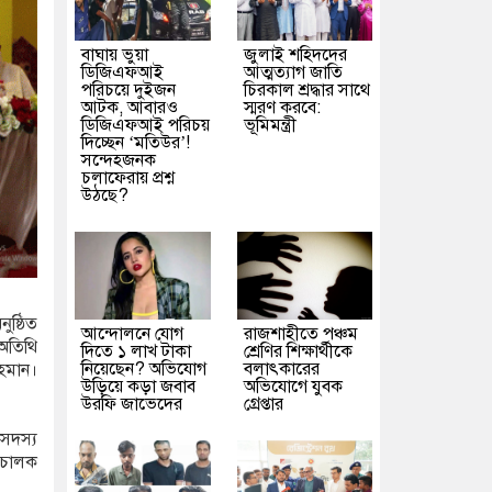
বাঘায় ভুয়া
জুলাই শহিদদের
ডিজিএফআই
আত্মত্যাগ জাতি
পরিচয়ে দুইজন
চিরকাল শ্রদ্ধার সাথে
আটক, আবারও
স্মরণ করবে:
ডিজিএফআই পরিচয়
ভূমিমন্ত্রী
দিচ্ছেন ‘মতিউর’!
সন্দেহজনক
চলাফেরায় প্রশ্ন
উঠছে?
ুষ্ঠিত
আন্দোলনে যোগ
রাজশাহীতে পঞ্চম
 অতিথি
দিতে ১ লাখ টাকা
শ্রেণির শিক্ষার্থীকে
নিয়েছেন? অভিযোগ
বলাৎকারের
হমান।
উড়িয়ে কড়া জবাব
অভিযোগে যুবক
উরফি জাভেদের
গ্রেপ্তার
সদস্য
িচালক