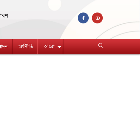
রাবণ
নোদন
অর্থনীতি
আরো