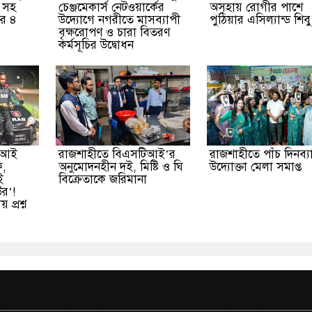
ট সহ
চেঞ্জমেকার্স নেটওয়ার্কের
অসহায় রোগীর পাশে
ার ৪
উদ্যোগে নগরীতে মাসব্যাপী
পুঠিয়ার এসিল্যান্ড শিব
বৃক্ষরোপণ ও চারা বিতরণ
কর্মসূচির উদ্বোধন
এফআই
রাজশাহীতে বিএসটিআই’র
রাজশাহীতে পাঁচ দিনব্য
ক,
অনুমোদনহীন দই, মিষ্টি ও ঘি
উদ্যোক্তা মেলা সমাপ্ত
ই
বিক্রেতাকে জরিমানা
উর’!
প্রশ্ন