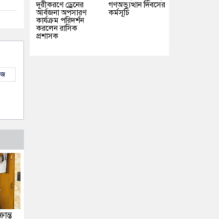
দূরীকরণে ড্রেনের
গণঅভ্যুত্থান দিবসের
আর্বজনা অপসারণ
কর্মসূচি
কার্যক্রম পরিদর্শন
করলেন রাসিক
প্রশাসক
উজ
ান্ত