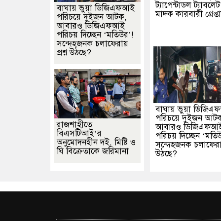
ট্যাপেন্টাডল ট্যাবলে
বাঘায় ভুয়া ডিজিএফআই
মাদক কারবারী গ্রেপ্ত
পরিচয়ে দুইজন আটক,
আবারও ডিজিএফআই
পরিচয় দিচ্ছেন ‘মতিউর’!
সন্দেহজনক চলাফেরায়
প্রশ্ন উঠছে?
বাঘায় ভুয়া ডিজি
পরিচয়ে দুইজন আট
রাজশাহীতে
আবারও ডিজিএফআ
বিএসটিআই’র
পরিচয় দিচ্ছেন ‘মতি
অনুমোদনহীন দই, মিষ্টি ও
সন্দেহজনক চলাফেরায় 
ঘি বিক্রেতাকে জরিমানা
উঠছে?