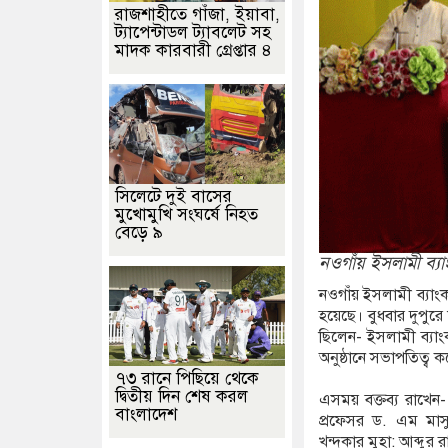
রাজশাহীতে গাঁজা, ইয়াবা,
ট্যাপেন্টাডল ট্যাবলেট সহ
বা ও গাঁজাসহ ৬ মাদক কারবারি গ্রেফতার
পুনর্বাসন ছাড়া বস্তি উচ্ছেদ বন্
মাদক কারবারী গ্রেপ্তার ৪
ক্ষক, সংবাদ সম্মেলনে ক্ষোভ ভুক্তভোগীর পরিবারের
আসামে ভয়াবহ বন্যায় 
সিলেটে দুই বাসের
মুখোমুখি সংঘর্ষে নিহত
বেড়ে ৯
নওগাঁয় ইসলামী ব্য
নওগাঁয় ইসলামী ব্যাং
হয়েছে। বুধবার দুপুর
ছিলেন- ইসলামী ব্যা
অনুষ্ঠানে সভাপতিত্ব 
৭৩ রানে পিছিয়ে থেকে
দ্বিতীয় দিন শেষ করল
এসময় বক্তব্য রাখেন
বাংলাদেশ
প্রফেসর ড. এম মাস
খন্দকার মুহা: আব্দুর