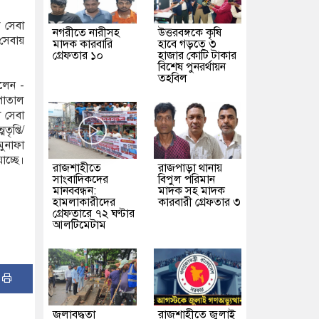
 সেবা
নগরীতে নারীসহ
উত্তরবঙ্গকে কৃষি
 সেবায়
মাদক কারবারি
হাবে গড়তে ৩
গ্রেফতার ১০
হাজার কোটি টাকার
বিশেষ পুনরর্থায়ন
তহবিল
লেন -
সপাতাল
 সেবা
ৃপ্তি/
মুনাফা
চ্ছে।
রাজশাহীতে
রাজপাড়া থানায়
সাংবাদিকদের
বিপুল পরিমান
মানববন্ধন:
মাদক সহ মাদক
হামলাকারীদের
কারবারী গ্রেফতার ৩
গ্রেফতারে ৭২ ঘণ্টার
আলটিমেটাম
:
জলাবদ্ধতা
রাজশাহীতে জুলাই