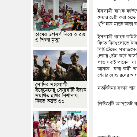
ইসলামী ব্যাংক ফাউন
দেয়ার চেষ্টা করা হচ্
খুশি হয়ে মানুষ আস্থ
হামের উপসর্গ নিয়ে আরও
ইসলামী ব্যাংক কমিউ
৩ শিশুর মৃত্যু
বিগত দিনগুলোতে টানা
লিমিটেডের সমাজসেব
দেয়ার চেষ্টা করে আস
লাভ সবাই পাবেন। যা 
আসবে। যারা কর্মী ত
শেয়ার হোল্ডারদের আগ
সৌদির সহযোগী
মতবিনিময় সভায় প্রায়
ইয়েমেনের সেনাঘাঁটি ইরান
সমর্থিত হুথির নিশানায়,
নিহত অন্তত ৩০
নিউজটি আপডেট ক