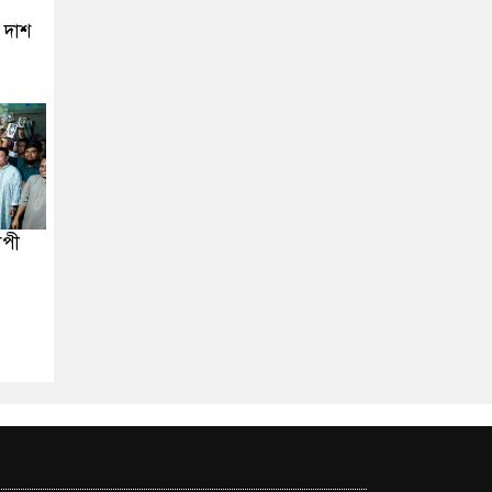
ু দাশ
াপী