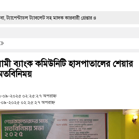
ল ট্যাবলেট সহ মাদক কারবারী গ্রেপ্তার ৪
দেশ
হামের উপসর্গ নিয়ে আরও ৩ শিশুর মৃত্যু
্মসূচির উদ্বোধন
ামী ব্যাংক কমিউনিটি হাসপাতালের শেয়ার
 মতবিনিময়
াফেরায় প্রশ্ন উঠছে?
-০৯-২০২৫ ০২:২৫:২৭ অপরাহ্ন
যাফসহ নারী মাদক কারবারি গ্রেপ্তার
০৯-২০২৫ ০২:২৫:২৭ অপরাহ্ন
প্ত
ক অভিযানে মাদক কারবারী গ্রেপ্তার, ৬