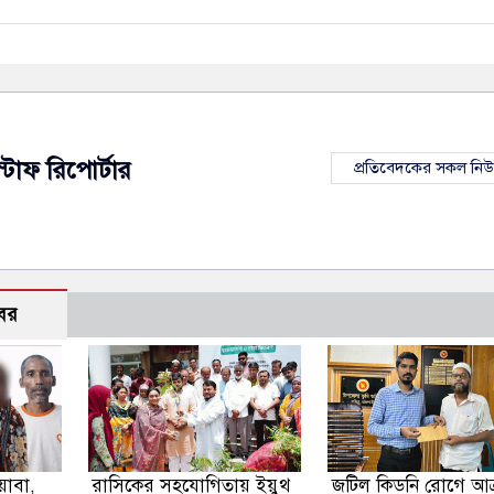
স্টাফ রিপোর্টার
প্রতিবেদকের সকল নি
বর
য়াবা,
রাসিকের সহযোগিতায় ইয়ুথ
জটিল কিডনি রোগে আক্র