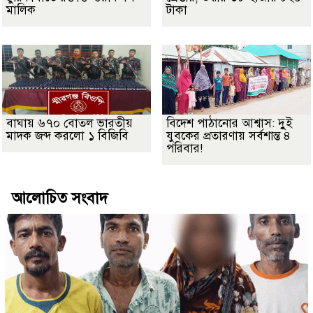
মালিক
টাকা
বাঘায় ৬৭০ বোতল ভারতীয়
বিদেশ পাঠানোর আশ্বাস: দুুই
মাদক জব্দ করলো ১ বিজিবি
যুবকের প্রতারণায় সর্বশান্ত ৪
পরিবার!
আলোচিত সংবাদ