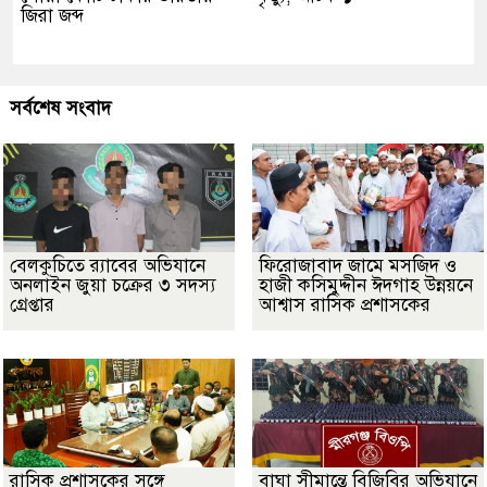
জিরা জব্দ
সর্বশেষ সংবাদ
বেলকুচিতে র‌্যাবের অভিযানে
ফিরোজাবাদ জামে মসজিদ ও
অনলাইন জুয়া চক্রের ৩ সদস্য
হাজী কসিমুদ্দীন ঈদগাহ উন্নয়নে
গ্রেপ্তার
আশ্বাস রাসিক প্রশাসকের
​রাসিক প্রশাসকের সঙ্গে
বাঘা সীমান্তে বিজিবির অভিযানে