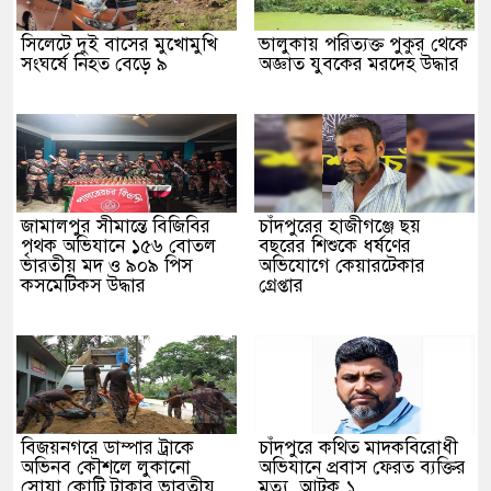
সিলেটে দুই বাসের মুখোমুখি
ভালুকায় পরিত্যক্ত পুকুর থেকে
সংঘর্ষে নিহত বেড়ে ৯
অজ্ঞাত যুবকের মরদেহ উদ্ধার
জামালপুর সীমান্তে বিজিবির
চাঁদপুরের হাজীগঞ্জে ছয়
পৃথক অভিযানে ১৫৬ বোতল
বছরের শিশুকে ধর্ষণের
ভারতীয় মদ ও ৯০৯ পিস
অভিযোগে কেয়ারটেকার
কসমেটিকস উদ্ধার
গ্রেপ্তার
বিজয়নগরে ডাম্পার ট্রাকে
চাঁদপুরে কথিত মাদকবিরোধী
অভিনব কৌশলে লুকানো
অভিযানে প্রবাস ফেরত ব্যক্তির
সোয়া কোটি টাকার ভারতীয়
মৃত্যু, আটক ১