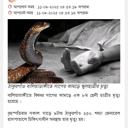
আশ্বাস: দুুই যুবকের প্রতারণায় সর্বশান্ত ৪ পরিবার!
আপলোড সময় : ১১-০৯-২০২৫ ০৪:৫৪:১৯ অপরাহ্ন
জা, ইয়াবা, ট্যাপেন্টাডল ট্যাবলেট সহ মাদক কারবারী
আপডেট সময় : ১১-০৯-২০২৫ ০৪:৫৪:১৯ অপরাহ্ন
সের মুখোমুখি সংঘর্ষে নিহত বেড়ে ৯
য়ে থেকে দ্বিতীয় দিন শেষ করল বাংলাদেশ
নিয়ে আরও ৩ শিশুর মৃত্যু
ইয়েমেনের সেনাঘাঁটি ইরান সমর্থিত হুথির নিশানায়,
ঠাকুরগাঁও বালিয়াডাঙ্গীতে সাপের কামড়ে স্কুলছাত্রীর মৃত্যু
বালিয়াডাঙ্গীতে বিষধর সাপের কামড়ে এক ৮ম শ্রেনী ছাত্রীর মৃত্যু
িতায় ইয়ুথ চেঞ্জমেকার্স নেটওয়ার্কের উদ্যোগে
হয়েছে ।
 বৃক্ষরোপণ ও চারা বিতরণ কর্মসূচির উদ্বোধন
বৃহস্পতিবার সকাল সাড়ে ৯টায় ঠাকুরগাঁও ২৫০ শয্যা জেনারেল
হাসপাতালে চিকিৎসাধীন অবস্থায় তার মৃত্যু হয়।
গে আক্রান্ত অসহায় রোগীর পাশে পুঠিয়ার এসিল্যান্ড