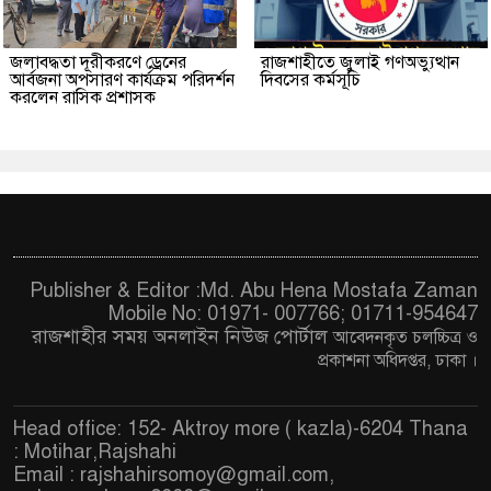
জলাবদ্ধতা দূরীকরণে ড্রেনের
রাজশাহীতে জুলাই গণঅভ্যুত্থান
আর্বজনা অপসারণ কার্যক্রম পরিদর্শন
দিবসের কর্মসূচি
করলেন রাসিক প্রশাসক
Publisher & Editor :Md. Abu Hena Mostafa Zaman
Mobile No: 01971- 007766; 01711-954647
রাজশাহীর সময় অনলাইন নিউজ পোর্টাল
আবেদনকৃত চ
লচ্চিত্র ও
প্রকাশনা অধিদপ্তর, ঢাকা
।
Head office: 152- Aktroy more ( kazla)-6204 Thana
: Motihar,Rajshahi
Email :
rajshahirsomoy@gmail.com
,