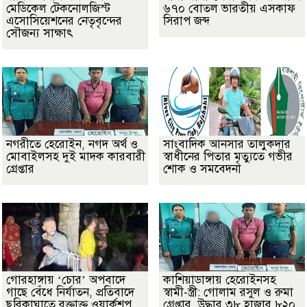
মেডিকেল টেকনোলজিস্ট
৬৭০ বোতল ভারতীয় এসকাফ
এসোসিয়েশনের নেতৃবৃন্দের
সিরাপ জব্দ
সৌজন্য সাক্ষাৎ
নগরীতে হেরোইন, নগদ অর্থ ও
সাংবাদিক আনসার তালুকদার
মোবাইলসহ দুই মাদক কারবারী
স্বাধীনের পিতার মৃত্যুতে গভীর
গ্রেপ্তার
শোক ও সমবেদনা
গোরহাঙ্গায় ‘চোর’ অপবাদে
কাশিয়াডাঙ্গায় হেরোইনসহ
গাছে বেঁধে নির্যাতন, প্রতিবাদে
স্বামী-স্ত্রী: গোলাম রসুল ও রুমা
ছুরিকাঘাতে রক্তাক্ত ওয়ার্কশপ
গ্রেপ্তার, উদ্ধার ৩৮ হাজার ৮২০