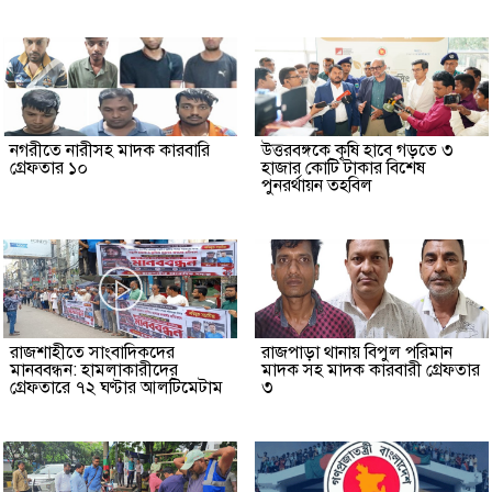
নগরীতে নারীসহ মাদক কারবারি
উত্তরবঙ্গকে কৃষি হাবে গড়তে ৩
গ্রেফতার ১০
হাজার কোটি টাকার বিশেষ
পুনরর্থায়ন তহবিল
রাজশাহীতে সাংবাদিকদের
রাজপাড়া থানায় বিপুল পরিমান
মানববন্ধন: হামলাকারীদের
মাদক সহ মাদক কারবারী গ্রেফতার
গ্রেফতারে ৭২ ঘণ্টার আলটিমেটাম
৩