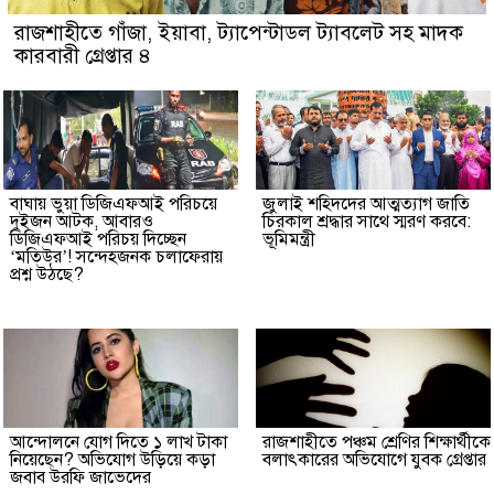
রাজশাহীতে গাঁজা, ইয়াবা, ট্যাপেন্টাডল ট্যাবলেট সহ মাদক
কারবারী গ্রেপ্তার ৪
বাঘায় ভুয়া ডিজিএফআই পরিচয়ে
জুলাই শহিদদের আত্মত্যাগ জাতি
দুইজন আটক, আবারও
চিরকাল শ্রদ্ধার সাথে স্মরণ করবে:
ডিজিএফআই পরিচয় দিচ্ছেন
ভূমিমন্ত্রী
‘মতিউর’! সন্দেহজনক চলাফেরায়
প্রশ্ন উঠছে?
আন্দোলনে যোগ দিতে ১ লাখ টাকা
রাজশাহীতে পঞ্চম শ্রেণির শিক্ষার্থীকে
নিয়েছেন? অভিযোগ উড়িয়ে কড়া
বলাৎকারের অভিযোগে যুবক গ্রেপ্তার
জবাব উরফি জাভেদের