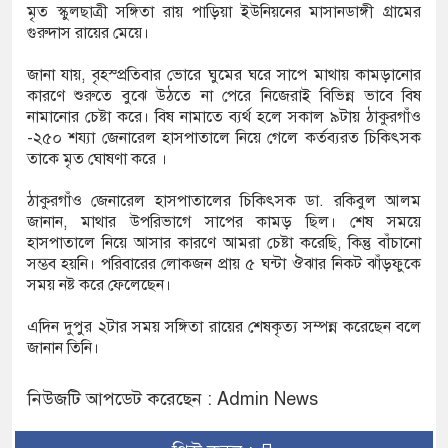
মৃত স্কুলছাত্রী সঙ্গিতা রায় পাড়িয়া ইউনিয়নের মাসানডাঙ্গী গ্রামের
গুরুদাস রায়ের মেয়ে।
ডিজিএফআই পরিচয়ে দুইজন আটক, আবারও
জানা যায়, বৃহস্প্রতিবার ভোরে ঘুমের ঘরে সাপে মাথায় কামড়ানোর
কারণে শুরুতে বুঝে উঠতে না পেরে নিজেরাই বিভিন্ন ভাবে বিষ
দিচ্ছেন ‘মতিউর’! সন্দেহজনক চলাফেরায় প্রশ্ন
নামানোর চেষ্টা করে। বিষ নামাতে ব্যর্থ হলে সকাল ৯টায় ঠাকুরগাঁও
-২৫০ শয্যা জেনারেল হাসপাতালে নিয়ে গেলে কর্তব্যরত চিকিৎসক
তাকে মৃত ঘোষণা করে ।
এসটিআই’র অনুমোদনহীন দই, মিষ্টি ও ঘি বিক্রেতাকে
ঠাকুরগাঁও জেনারেল হাসপাতালের চিকিৎসক ডা. রকিবুল আলম
জানান, মাথার উপরিভাগে সাপের কামড় ছিল। শেষ সময়ে
হাসপাতালে নিয়ে আসার কারণে আমরা চেষ্টা করেছি, কিন্তু বাঁচানো
সম্ভব হয়নি। পরিবারের লোকজন প্রায় ৫ ঘন্টা ঔঝার নিকট ঝাঁড়ফুকে
৪ বোতল স্ক্যাফসহ নারী মাদক কারবারি গ্রেপ্তার
সময় নষ্ট করে ফেলেছেন।
এদিন দুপুর ২টার সময় সঙ্গিতা রায়ের শেষকৃত্য সম্পন্ন করেছেন বলে
জানান তিনি।
নিউজটি আপডেট করেছেন : Admin News