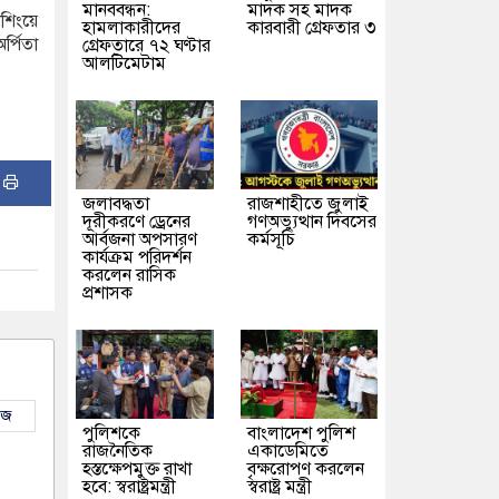
মানববন্ধন:
মাদক সহ মাদক
শিংয়ে
হামলাকারীদের
কারবারী গ্রেফতার ৩
র্পিতা
গ্রেফতারে ৭২ ঘণ্টার
আলটিমেটাম
:
জলাবদ্ধতা
রাজশাহীতে জুলাই
দূরীকরণে ড্রেনের
গণঅভ্যুত্থান দিবসের
আর্বজনা অপসারণ
কর্মসূচি
কার্যক্রম পরিদর্শন
করলেন রাসিক
প্রশাসক
উজ
পুলিশকে
বাংলাদেশ পুলিশ
রাজনৈতিক
একাডেমিতে
হস্তক্ষেপমুক্ত রাখা
বৃক্ষরোপণ করলেন
হবে: স্বরাষ্ট্রমন্ত্রী
স্বরাষ্ট্র মন্ত্রী