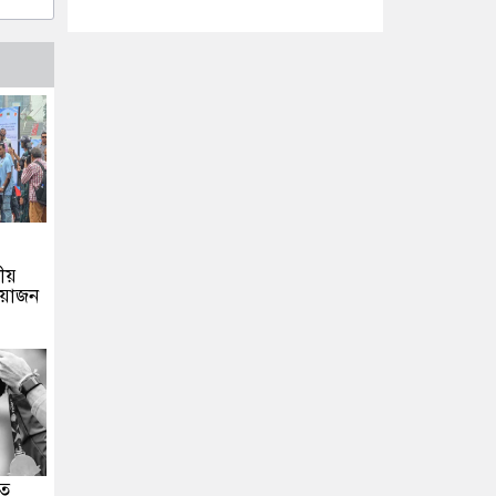
তীয়
আয়োজন
হত