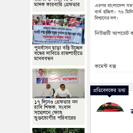
মাদক কারবারি গ্রেফতার
এরপর বাংলাদেশ সমত
ব্যর্থ হচ্ছিল। ৭৬ ম
বিশ্বাসের দল।
নিউজটি আপডেট ক
পুনর্বাসন ছাড়া বস্তি উচ্ছেদ
বন্ধের দাবিতে রাজশাহীতে
মানববন্ধন
কমেন্ট বক্স
প্রতিবেদকের তথ্য
১৭ দিনেও গ্রেফতার নন
রাবি শিক্ষক, সংবাদ
সম্মেলনে ক্ষোভ
ভুক্তভোগীর পরিবারের