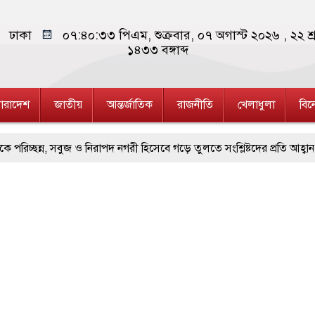
ঢাকা
০৭:৪০:৩৪ পিএম
, শুক্রবার, ০৭ অগাস্ট ২০২৬ ,
২২ শ্
১৪৩৩
বঙ্গাব্দ
ারাদেশ
জাতীয়
আন্তর্জাতিক
রাজনীতি
খেলাধুলা
বি
সবুজ ও নিরাপদ নগরী হিসেবে গড়ে তুলতে সংশ্লিষ্টদের প্রতি আহ্বান রাসিক প্রশা
 গণঅভ্যুত্থান সম্পর্কিত বিজয় মিছিল ক্যানভাস ছবি উপহার প্রদান
মহানগর
ডল, ইয়াবা ও গাঁজাসহ ৬ মাদক কারবারি গ্রেফতার
পুনর্বাসন ছাড়া বস্তি উচ
 রাবি শিক্ষক, সংবাদ সম্মেলনে ক্ষোভ ভুক্তভোগীর পরিবারের
আসামে ভয়াবহ 
ুর থেকে অজ্ঞাত যুবকের মরদেহ উদ্ধার
জামালপুর সীমান্তে বিজিবির পৃ
ক নিয়োগে আবেদন শুরু, ওমানে ৫ হাজার শ্রমিক নেওয়ার উদ্যোগ
দক্ষিণ লেব