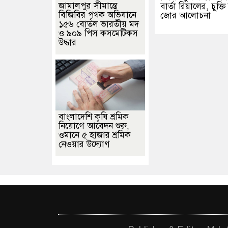
জামালপুর সীমান্তে
বার্তা রিয়ালের, চুক্ত
বিজিবির পৃথক অভিযানে
জোর আলোচনা
১৫৬ বোতল ভারতীয় মদ
ও ৯০৯ পিস কসমেটিকস
উদ্ধার
বাংলাদেশি কৃষি শ্রমিক
নিয়োগে আবেদন শুরু,
ওমানে ৫ হাজার শ্রমিক
নেওয়ার উদ্যোগ