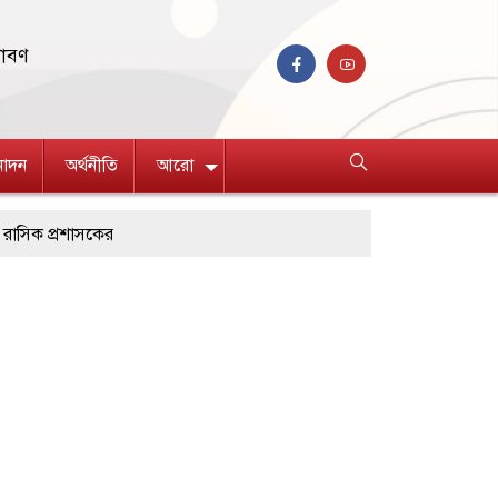
রাবণ
নোদন
অর্থনীতি
আরো
সকের
ীতে পৃথক অভিযানে মাদক কারবারী গ্রেপ্তার, ৬
্ছেদ বন্ধের দাবিতে রাজশাহীতে মানববন্ধন
বন্যায় মৃত বেড়ে ৯৫, ক্ষতিগ্রস্ত ১১ লাখ মানুষ
থক অভিযানে ১৫৬ বোতল ভারতীয় মদ ও ৯০৯ পিস কসমেটিকস উদ্ধার
াননে সংঘর্ষে দুই ইসরায়েলি রিজার্ভ সেনা নিহত, সীমান্তে উত্তেজনা বৃদ্ধি