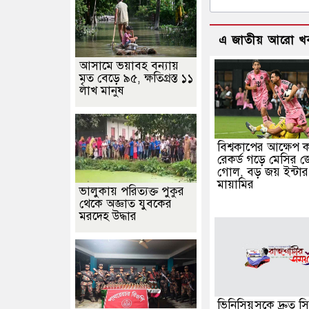
এ জাতীয় আরো খ
আসামে ভয়াবহ বন্যায়
মৃত বেড়ে ৯৫, ক্ষতিগ্রস্ত ১১
লাখ মানুষ
বিশ্বকাপের আক্ষেপ 
রেকর্ড গড়ে মেসির 
গোল, বড় জয় ইন্টার
মায়ামির
ভালুকায় পরিত্যক্ত পুকুর
থেকে অজ্ঞাত যুবকের
মরদেহ উদ্ধার
ভিনিসিয়ুসকে দ্রুত সিদ্