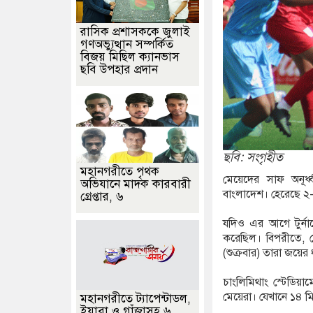
রাসিক প্রশাসককে জুলাই
গণঅভ্যুত্থান সম্পর্কিত
বিজয় মিছিল ক্যানভাস
ছবি উপহার প্রদান
ছবি: সংগৃহীত
মহানগরীতে পৃথক
মেয়েদের সাফ অনূর্ধ
অভিযানে মাদক কারবারী
বাংলাদেশ। হেরেছে ২
গ্রেপ্তার, ৬
যদিও এর আগে টুর্ন
করেছিল। বিপরীতে, 
(শুক্রবার) তারা জয়ের
চাংলিমিথাং স্টেডিয়
মেয়েরা। যেখানে ১৪ মি
মহানগরীতে ট্যাপেন্টাডল,
ইয়াবা ও গাঁজাসহ ৬