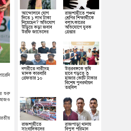
আন্দোলনে যোগ
রাজশাহীতে পঞ্চম
দিতে ১ লাখ টাকা
শ্রেণির শিক্ষার্থীকে
নিয়েছেন? অভিযোগ
বলাৎকারের
উড়িয়ে কড়া জবাব
অভিযোগে যুবক
উরফি জাভেদের
গ্রেপ্তার
নগরীতে নারীসহ
উত্তরবঙ্গকে কৃষি
মাদক কারবারি
হাবে গড়তে ৩
ারেনি
গ্রেফতার ১০
হাজার কোটি টাকার
বিশেষ পুনরর্থায়ন
তহবিল
 শুরু
, আজও
ারতীয়
রাজশাহীতে
রাজপাড়া থানায়
সাংবাদিকদের
বিপুল পরিমান