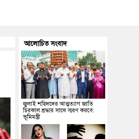
ার ট্রাকে অভিনব কৌশলে লুকানো সোয়া কোটি টাকার ভারতীয় জিরা জব্দ
ারানোর পর ব্যাটেই জবাব, অস্ট্রেলিয়ার বিপক্ষে মিরাজের দুর্দান্ত সেঞ্চুরি
ে সরকার
ভিনিসিয়ুসকে দ্রুত সিদ্ধান্তের বার্তা রিয়ালের, চুক্তি নবায়নে জো
আলোচিত সংবাদ
নামে প্রতারণা: বাংলাদেশিদের সতর্ক করল ঢাকাস্থ ভারতীয় হাইকমিশন
জুলাই শহিদদের আত্মত্যাগ জাতি
চিরকাল শ্রদ্ধার সাথে স্মরণ করবে:
ভূমিমন্ত্রী