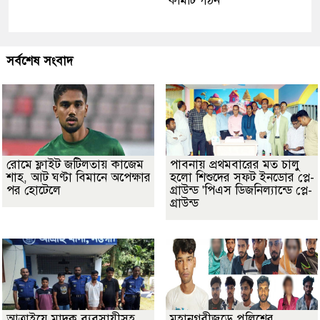
কমিটি গঠন
সর্বশেষ সংবাদ
রোমে ফ্লাইট জটিলতায় কাজেম
পাবনায় প্রথমবারের মত চালু
শাহ, আট ঘণ্টা বিমানে অপেক্ষার
হলো শিশুদের সফট ইনডোর প্লে-
পর হোটেলে
গ্রাউন্ড 'পিএস ডিজনিল্যান্ডে প্লে-
গ্রাউন্ড
আত্রাইয়ে মাদক ব্যবসায়ীসহ
মহানগরীজুড়ে পুলিশের