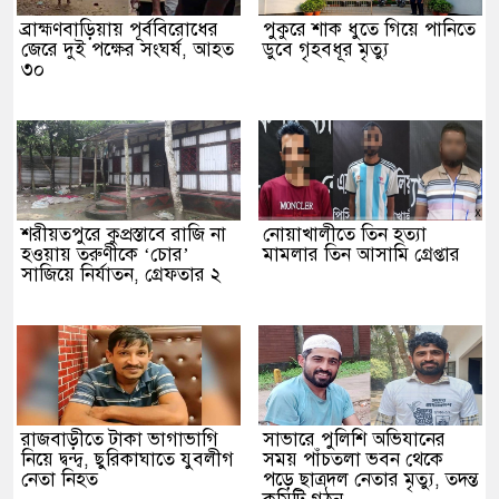
ব্রাহ্মণবাড়িয়ায় পূর্ববিরোধের
পুকুরে শাক ধুতে গিয়ে পানিতে
জেরে দুই পক্ষের সংঘর্ষ, আহত
ডুবে গৃহবধূর মৃত্যু
৩০
শরীয়তপুরে কুপ্রস্তাবে রাজি না
নোয়াখালীতে তিন হত্যা
হওয়ায় তরুণীকে ‘চোর’
মামলার তিন আসামি গ্রেপ্তার
সাজিয়ে নির্যাতন, গ্রেফতার ২
রাজবাড়ীতে টাকা ভাগাভাগি
সাভারে পুলিশি অভিযানের
নিয়ে দ্বন্দ্ব, ছুরিকাঘাতে যুবলীগ
সময় পাঁচতলা ভবন থেকে
নেতা নিহত
পড়ে ছাত্রদল নেতার মৃত্যু, তদন্ত