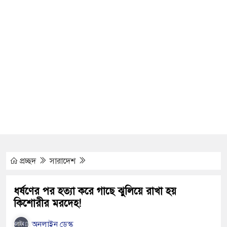
 পূর্ববিরোধের জেরে দুই পক্ষের সংঘর্ষ, আহত ৩০
গিয়ে পানিতে ডুবে গৃহবধূর মৃত্যু
স্তাবে রাজি না হওয়ায় তরুণীকে ‘চোর’ সাজিয়ে
েই টেকসই প্রযুক্তিনির্ভর উন্নয়ন: ফকির মাহবুব আনাম
হত্যা মামলার তিন আসামি গ্রেপ্তার
প্রচ্ছদ
সারাদেশ
ৎ পাটের দরপতন চাষিরা হতাশ
 নিয়ে অস্থিতিশীলতা তৈরিতে একটি চক্র সক্রিয়:
ধর্ষণের পর হত্যা করে গাছে ঝুলিয়ে রাখা হয়
কিশোরীর মরদেহ!
অনলাইন ডেস্ক