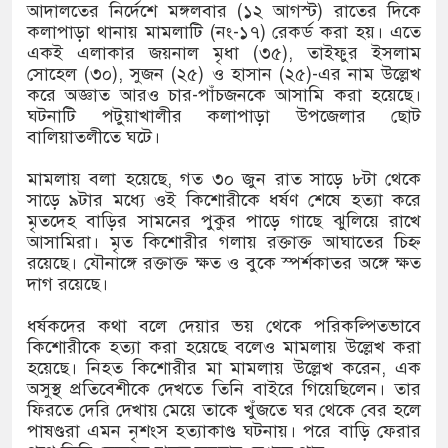
আদালতের নির্দেশে মঙ্গলবার (১২ আগস্ট) রাতের দিকে
কলাপাড়া থানায় মামলাটি (নং-১৭) রেকর্ড করা হয়। এতে
একই এলাকার জয়নাল মৃধা (৩৫), তাইফুর ইসলাম
জুড়ে নতুন বিসিক শিল্প পার্ক, শীতেই কাজ শুরুর
সোহেল (৩০), সুজন (২৫) ও হাসান (২৫)-এর নাম উল্লেখ
করে অজ্ঞাত আরও চার-পাঁচজনকে আসামি করা হয়েছে।
রী
ঘটনাটি পটুয়াখালীর কলাপাড়া উপজেলার ছোট
বালিয়াতলীতে ঘটে।
মামলায় বলা হয়েছে, গত ৩০ জুন রাত সাড়ে ৮টা থেকে
সাড়ে ৯টার মধ্যে ওই কিশোরীকে ধর্ষণ শেষে হত্যা করে
মৃতদেহ বাড়ির সামনের পুকুর পাড়ে গাছে ঝুলিয়ে রাখে
আসামিরা। মৃত কিশোরীর গলায় রক্তাক্ত আঘাতের চিহ্ন
রয়েছে। যৌনাঙ্গে রক্তাক্ত ক্ষত ও বুকে স্পর্শকাতর অঙ্গে ক্ষত
দাগ রয়েছে।
ধর্ষকদের কথা বলে দেয়ার ভয় থেকে পরিকল্পিতভাবে
কিশোরীকে হত্যা করা হয়েছে বলেও মামলায় উল্লেখ করা
হয়েছে। নিহত কিশোরীর মা মামলায় উল্লেখ করেন, এক
অসুস্থ প্রতিবেশীকে দেখতে তিনি বাইরে গিয়েছিলেন। তার
ফিরতে দেরি দেখায় মেয়ে তাকে খুঁজতে ঘর থেকে বের হলে
পাষণ্ডরা এমন নৃশংস হত্যাকাণ্ড ঘটনায়। পরে বাড়ি ফেরার