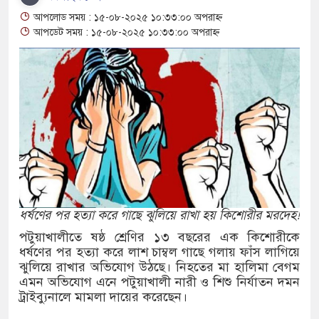
ভাগাভাগি নিয়ে দ্বন্দ্ব, ছুরিকাঘাতে যুবলীগ নেতা
আপলোড সময় : ১৫-০৮-২০২৫ ১০:৩৩:০০ অপরাহ্ন
আপডেট সময় : ১৫-০৮-২০২৫ ১০:৩৩:০০ অপরাহ্ন
 অভিযানের সময় পাঁচতলা ভবন থেকে পড়ে ছাত্রদল
ত কমিটি গঠন
 শিশুর মৃত্যু, নতুন আক্রান্ত ৭৭৬
টি পুলিশিং সভা
 কেজি গাঁজাসহ মাদক কারবারি আটক, পিকআপ জব্দ
ধর্ষণের পর হত্যা করে গাছে ঝুলিয়ে রাখা হয় কিশোরীর মরদেহ!
ীবন সাজাপ্রাপ্ত আসামি ময়মনসিংহে গ্রেপ্তার
পটুয়াখালীতে ষষ্ঠ শ্রেণির ১৩ বছরের এক কিশোরীকে
াদশের বিপক্ষে বাংলাদেশের লজ্জাজনক হার, ৫৪
ধর্ষণের পর হত্যা করে লাশ চাম্বল গাছে গলায় ফাঁস লাগিয়ে
ঝুলিয়ে রাখার অভিযোগ উঠছে। নিহতের মা হালিমা বেগম
এমন অভিযোগ এনে পটুয়াখালী নারী ও শিশু নির্যাতন দমন
ট্রাইব্যুনালে মামলা দায়ের করেছেন।
 পাচারের প্রস্তুতি, তরুণীর পেট থেকে মিলল ৪১০০