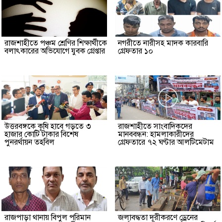
রাজশাহীতে পঞ্চম শ্রেণির শিক্ষার্থীকে
নগরীতে নারীসহ মাদক কারবারি
বলাৎকারের অভিযোগে যুবক গ্রেপ্তার
গ্রেফতার ১০
উত্তরবঙ্গকে কৃষি হাবে গড়তে ৩
রাজশাহীতে সাংবাদিকদের
হাজার কোটি টাকার বিশেষ
মানববন্ধন: হামলাকারীদের
পুনরর্থায়ন তহবিল
গ্রেফতারে ৭২ ঘণ্টার আলটিমেটাম
রাজপাড়া থানায় বিপুল পরিমান
জলাবদ্ধতা দূরীকরণে ড্রেনের