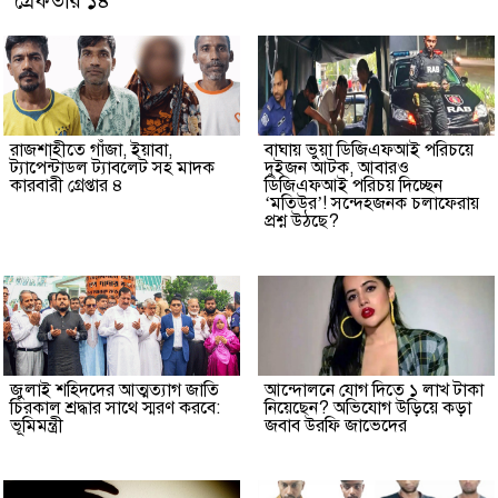
গ্রেফতার ১৪
রাজশাহীতে গাঁজা, ইয়াবা,
বাঘায় ভুয়া ডিজিএফআই পরিচয়ে
ট্যাপেন্টাডল ট্যাবলেট সহ মাদক
দুইজন আটক, আবারও
কারবারী গ্রেপ্তার ৪
ডিজিএফআই পরিচয় দিচ্ছেন
‘মতিউর’! সন্দেহজনক চলাফেরায়
প্রশ্ন উঠছে?
জুলাই শহিদদের আত্মত্যাগ জাতি
আন্দোলনে যোগ দিতে ১ লাখ টাকা
চিরকাল শ্রদ্ধার সাথে স্মরণ করবে:
নিয়েছেন? অভিযোগ উড়িয়ে কড়া
ভূমিমন্ত্রী
জবাব উরফি জাভেদের