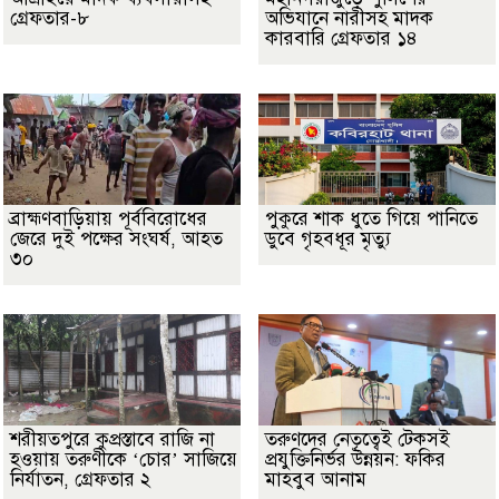
গ্রেফতার-৮
অভিযানে নারীসহ মাদক
কারবারি গ্রেফতার ১৪
ব্রাহ্মণবাড়িয়ায় পূর্ববিরোধের
পুকুরে শাক ধুতে গিয়ে পানিতে
জেরে দুই পক্ষের সংঘর্ষ, আহত
ডুবে গৃহবধূর মৃত্যু
৩০
শরীয়তপুরে কুপ্রস্তাবে রাজি না
তরুণদের নেতৃত্বেই টেকসই
হওয়ায় তরুণীকে ‘চোর’ সাজিয়ে
প্রযুক্তিনির্ভর উন্নয়ন: ফকির
নির্যাতন, গ্রেফতার ২
মাহবুব আনাম