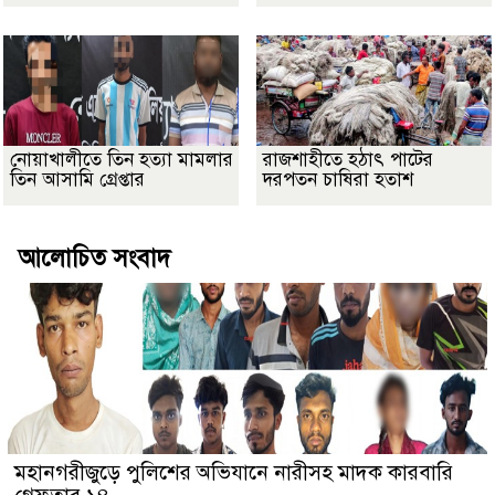
নোয়াখালীতে তিন হত্যা মামলার
রাজশাহীতে হঠাৎ পাটের
তিন আসামি গ্রেপ্তার
দরপতন চাষিরা হতাশ
আলোচিত সংবাদ
মহানগরীজুড়ে পুলিশের অভিযানে নারীসহ মাদক কারবারি