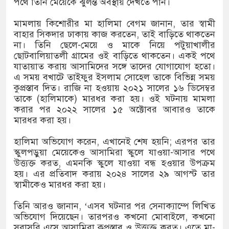
পথে তিনি মেয়েকে ঝুলন্ত অবস্থায় দেখতে পান।
মামলায় কিশোরীর মা হালিমা বেগম জানান, তার স্বামী
বাহার সিকদার ঢাকায় কাজ করতেন, তাই বাড়িতে থাকতেন
না। তিনি ছেলে-মেয়ে ও মাকে নিয়ে পটুয়াখালীর
ছোটবালিয়াতলী গ্রামের ওই বাড়িতে থাকতেন। একই পথে
যাতায়াত করায় আসামিদের সঙ্গে তাদের যোগাযোগ হতো।
এ সময় বখাটে তাইফুর ইসলাম সোহেল তাকে বিভিন্ন সময়
কুপ্রস্তাব দিত। রাজি না হওয়ায় ২০২১ সালের ১৬ ডিসেম্বর
তাকে (হালিমাকে) মারধর করা হয়। ওই ঘটনায় মামলা
করার পর ২০২২ সালের ১৫ অক্টোবর আবারও তাকে
মারধর করা হয়।
হালিমা অভিযোগ করেন, এখানেই শেষ হয়নি; এরপর তার
স্কুলপড়ুয়া মেয়েকেও আসামিরা স্কুলে যাওয়া-আসার পথে
উত্ত্যক্ত করত, এমনকি স্কুলে যাওয়া বন্ধ হওয়ার উপক্রম
হয়। এর প্রতিবাদ করায় ২০২৪ সালের ২৯ আগস্ট তার
স্বামীকেও মারধর করা হয়।
তিনি আরও জানান, ‘এসব ঘটনার পর সেনাক্যাম্পে লিখিত
অভিযোগ দিয়েছেন। তারপরও কখনো মোবাইলে, কখনো
সরাসরি এসে আসামিরা কুপ্রস্তাব ও উত্ত্যক্ত করত। এতে মা-