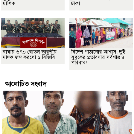
মালিক
টাকা
বাঘায় ৬৭০ বোতল ভারতীয়
বিদেশ পাঠানোর আশ্বাস: দুুই
মাদক জব্দ করলো ১ বিজিবি
যুবকের প্রতারণায় সর্বশান্ত ৪
পরিবার!
আলোচিত সংবাদ