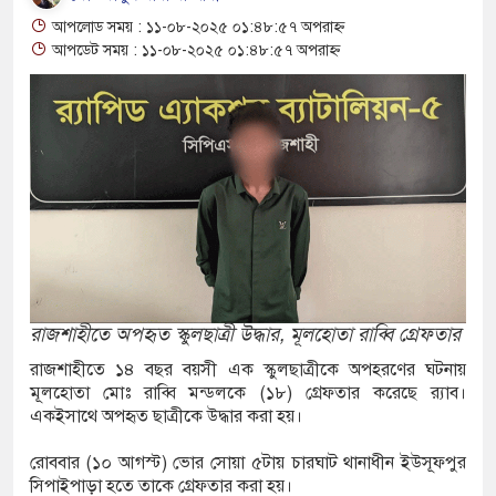
আশ্বাস: দুুই যুবকের প্রতারণায় সর্বশান্ত ৪ পরিবার!
আপলোড সময় : ১১-০৮-২০২৫ ০১:৪৮:৫৭ অপরাহ্ন
জা, ইয়াবা, ট্যাপেন্টাডল ট্যাবলেট সহ মাদক কারবারী
আপডেট সময় : ১১-০৮-২০২৫ ০১:৪৮:৫৭ অপরাহ্ন
সের মুখোমুখি সংঘর্ষে নিহত বেড়ে ৯
ে থেকে দ্বিতীয় দিন শেষ করল বাংলাদেশ
নিয়ে আরও ৩ শিশুর মৃত্যু
ইয়েমেনের সেনাঘাঁটি ইরান সমর্থিত হুথির নিশানায়,
রাজশাহীতে অপহৃত স্কুলছাত্রী উদ্ধার, মূলহোতা রাব্বি গ্রেফতার
রাজশাহীতে ১৪ বছর বয়সী এক স্কুলছাত্রীকে অপহরণের ঘটনায়
িতায় ইয়ুথ চেঞ্জমেকার্স নেটওয়ার্কের উদ্যোগে
মূলহোতা মোঃ রাব্বি মন্ডলকে (১৮) গ্রেফতার করেছে র‌্যাব।
একইসাথে অপহৃত ছাত্রীকে উদ্ধার করা হয়।
 বৃক্ষরোপণ ও চারা বিতরণ কর্মসূচির উদ্বোধন
রোববার (১০ আগস্ট) ভোর সোয়া ৫টায় চারঘাট থানাধীন ইউসূফপুর
গে আক্রান্ত অসহায় রোগীর পাশে পুঠিয়ার এসিল্যান্ড
সিপাইপাড়া হতে তাকে গ্রেফতার করা হয়।