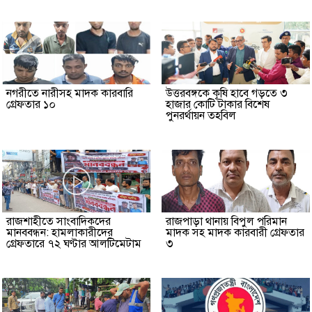
নগরীতে নারীসহ মাদক কারবারি
উত্তরবঙ্গকে কৃষি হাবে গড়তে ৩
গ্রেফতার ১০
হাজার কোটি টাকার বিশেষ
পুনরর্থায়ন তহবিল
রাজশাহীতে সাংবাদিকদের
রাজপাড়া থানায় বিপুল পরিমান
মানববন্ধন: হামলাকারীদের
মাদক সহ মাদক কারবারী গ্রেফতার
গ্রেফতারে ৭২ ঘণ্টার আলটিমেটাম
৩