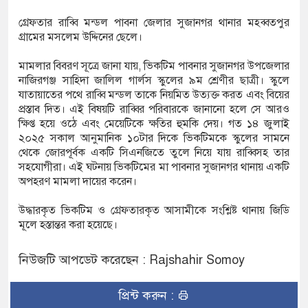
গ্রেফতার রাব্বি মন্ডল পাবনা জেলার সুজানগর থানার মহব্বতপুর
গ্রামের মসলেম উদ্দিনের ছেলে।
ডিজিএফআই পরিচয়ে দুইজন আটক, আবারও
মামলার বিবরণ সূত্রে জানা যায়, ভিকটিম পাবনার সুজানগর উপজেলার
দিচ্ছেন ‘মতিউর’! সন্দেহজনক চলাফেরায় প্রশ্ন
নাজিরগঞ্জ সাহিদা জালিল গার্লস স্কুলের ৯ম শ্রেণীর ছাত্রী। স্কুলে
যাতায়াতের পথে রাব্বি মন্ডল তাকে নিয়মিত উত্যক্ত করত এবং বিয়ের
প্রস্তাব দিত। এই বিষয়টি রাব্বির পরিবারকে জানানো হলে সে আরও
ক্ষিপ্ত হয়ে ওঠে এবং মেয়েটিকে ক্ষতির হুমকি দেয়। গত ১৪ জুলাই
এসটিআই’র অনুমোদনহীন দই, মিষ্টি ও ঘি বিক্রেতাকে
২০২৫ সকাল আনুমানিক ১০টার দিকে ভিকটিমকে স্কুলের সামনে
থেকে জোরপূর্বক একটি সিএনজিতে তুলে নিয়ে যায় রাব্বিসহ তার
সহযোগীরা। এই ঘটনায় ভিকটিমের মা পাবনার সুজানগর থানায় একটি
অপহরণ মামলা দায়ের করেন।
 বোতল স্ক্যাফসহ নারী মাদক কারবারি গ্রেপ্তার
উদ্ধারকৃত ভিকটিম ও গ্রেফতারকৃত আসামীকে সংশ্লিষ্ট থানায় জিডি
মূলে হস্তান্তর করা হয়েছে।
নিউজটি আপডেট করেছেন : Rajshahir Somoy
প্রিন্ট করুন :