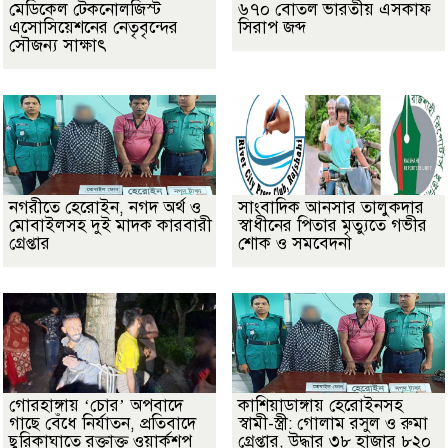
মেডিকেল টেকনোলজিস্ট
৬৭০ বোতল ভারতীয় এসকাফ
এসোসিয়েশনের নেতৃবৃন্দের
সিরাপ জব্দ
সৌজন্য সাক্ষাৎ
নগরীতে হেরোইন, নগদ অর্থ ও
সাংবাদিক আনসার তালুকদার
মোবাইলসহ দুই মাদক কারবারী
স্বাধীনের পিতার মৃত্যুতে গভীর
গ্রেপ্তার
শোক ও সমবেদনা
গোরহাঙ্গায় ‘চোর’ অপবাদে
কাশিয়াডাঙ্গায় হেরোইনসহ
গাছে বেঁধে নির্যাতন, প্রতিবাদে
স্বামী-স্ত্রী: গোলাম রসুল ও রুমা
ছুরিকাঘাতে রক্তাক্ত ওয়ার্কশপ
গ্রেপ্তার, উদ্ধার ৩৮ হাজার ৮২০