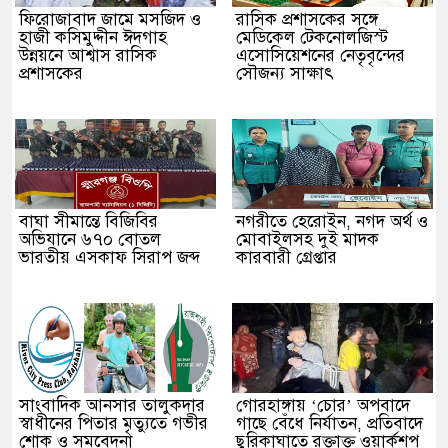
ফিরোজাবাদ জামে মসজিদ ও
​রাসিক প্রশাসকের সঙ্গে
হাজী কসিমুদ্দীন ঈদগাহ
মেডিকেল টেকনোলজিস্ট
উন্নয়নে আশ্বাস রাসিক
এসোসিয়েশনের নেতৃবৃন্দের
প্রশাসকের
সৌজন্য সাক্ষাৎ
বাঘা সীমান্তে বিজিবির
নগরীতে হেরোইন, নগদ অর্থ ও
অভিযানে ৬৭০ বোতল
মোবাইলসহ দুই মাদক
ভারতীয় এসকাফ সিরাপ জব্দ
কারবারী গ্রেপ্তার
সাংবাদিক আনসার তালুকদার
গোরহাঙ্গায় ‘চোর’ অপবাদে
স্বাধীনের পিতার মৃত্যুতে গভীর
গাছে বেঁধে নির্যাতন, প্রতিবাদে
শোক ও সমবেদনা
ছুরিকাঘাতে রক্তাক্ত ওয়ার্কশপ