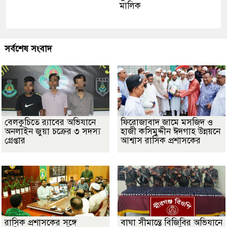
মালিক
সর্বশেষ সংবাদ
বেলকুচিতে র‌্যাবের অভিযানে
ফিরোজাবাদ জামে মসজিদ ও
অনলাইন জুয়া চক্রের ৩ সদস্য
হাজী কসিমুদ্দীন ঈদগাহ উন্নয়নে
গ্রেপ্তার
আশ্বাস রাসিক প্রশাসকের
​রাসিক প্রশাসকের সঙ্গে
বাঘা সীমান্তে বিজিবির অভিযানে