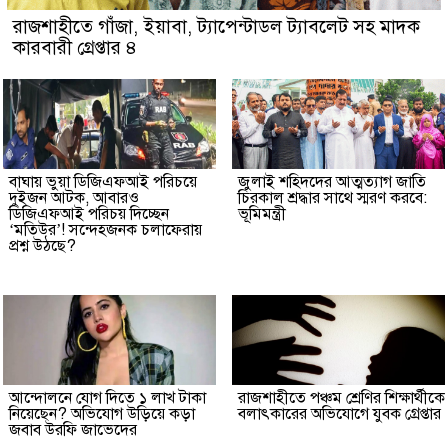
রাজশাহীতে গাঁজা, ইয়াবা, ট্যাপেন্টাডল ট্যাবলেট সহ মাদক
কারবারী গ্রেপ্তার ৪
বাঘায় ভুয়া ডিজিএফআই পরিচয়ে
জুলাই শহিদদের আত্মত্যাগ জাতি
দুইজন আটক, আবারও
চিরকাল শ্রদ্ধার সাথে স্মরণ করবে:
ডিজিএফআই পরিচয় দিচ্ছেন
ভূমিমন্ত্রী
‘মতিউর’! সন্দেহজনক চলাফেরায়
প্রশ্ন উঠছে?
আন্দোলনে যোগ দিতে ১ লাখ টাকা
রাজশাহীতে পঞ্চম শ্রেণির শিক্ষার্থীকে
নিয়েছেন? অভিযোগ উড়িয়ে কড়া
বলাৎকারের অভিযোগে যুবক গ্রেপ্তার
জবাব উরফি জাভেদের