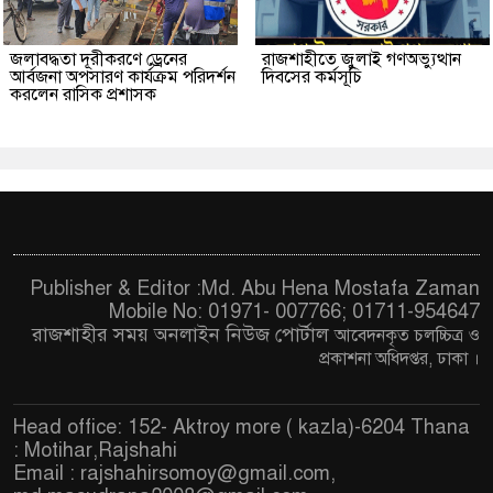
জলাবদ্ধতা দূরীকরণে ড্রেনের
রাজশাহীতে জুলাই গণঅভ্যুত্থান
আর্বজনা অপসারণ কার্যক্রম পরিদর্শন
দিবসের কর্মসূচি
করলেন রাসিক প্রশাসক
Publisher & Editor :Md. Abu Hena Mostafa Zaman
Mobile No: 01971- 007766; 01711-954647
রাজশাহীর সময় অনলাইন নিউজ পোর্টাল
আবেদনকৃত চ
লচ্চিত্র ও
প্রকাশনা অধিদপ্তর, ঢাকা
।
Head office: 152- Aktroy more ( kazla)-6204 Thana
: Motihar,Rajshahi
Email :
rajshahirsomoy@gmail.com
,