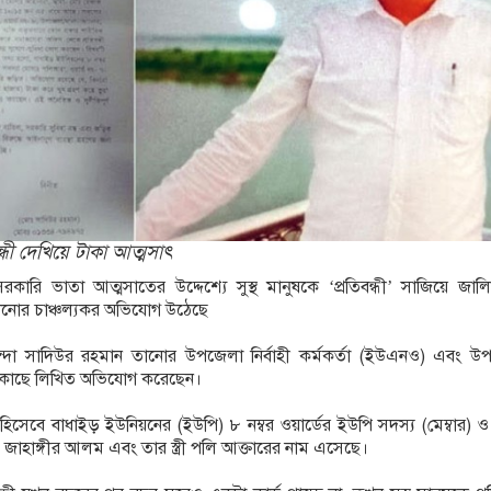
েরায় প্রশ্ন উঠছে?
ফসহ নারী মাদক কারবারি গ্রেপ্তার
ন্ধী দেখিয়ে টাকা আত্মসাৎ
ারি ভাতা আত্মসাতের উদ্দেশ্যে সুস্থ মানুষকে ‘প্রতিবন্ধী’ সাজিয়ে জাল
নানোর চাঞ্চল্যকর অভিযোগ উঠেছে
সিন্দা সাদিউর রহমান তানোর উপজেলা নির্বাহী কর্মকর্তা (ইউএনও) এবং উ
র কাছে লিখিত অভিযোগ করেছেন।
িসেবে বাধাইড় ইউনিয়নের (ইউপি) ৮ নম্বর ওয়ার্ডের ইউপি সদস্য (মেম্বার) 
 জাহাঙ্গীর আলম এবং তার স্ত্রী পলি আক্তারের নাম এসেছে।