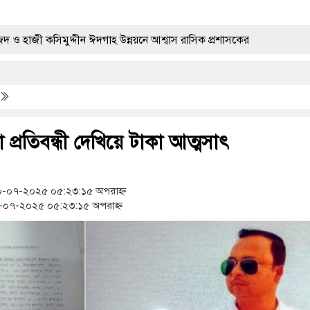
দ্দীন ঈদগাহ উন্নয়নে আশ্বাস রাসিক প্রশাসকের
তে বিজিবির অভিযানে ৬৭০ বোতল ভারতীয় এসকাফ সিরাপ জব্দ
নের পিতার মৃত্যুতে গভীর শোক ও সমবেদনা
 প্রতিবন্ধী দেখিয়ে টাকা আত্মসাৎ
 বোতল ভারতীয় মাদক জব্দ করলো ১ বিজিবি
্যাবলেট সহ মাদক কারবারী গ্রেপ্তার ৪
-০৭-২০২৫ ০৫:২৩:১৫ অপরাহ্ন
০৭-২০২৫ ০৫:২৩:১৫ অপরাহ্ন
শ
হামের উপসর্গ নিয়ে আরও ৩ শিশুর মৃত্যু
ূচির উদ্বোধন