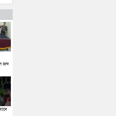
 জব্দ
বাদে