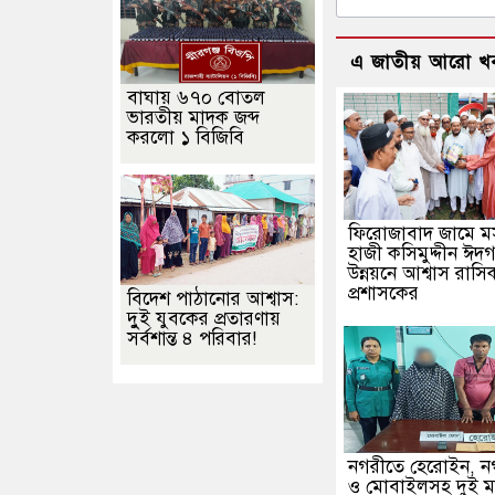
এ জাতীয় আরো খ
বাঘায় ৬৭০ বোতল
ভারতীয় মাদক জব্দ
করলো ১ বিজিবি
ফিরোজাবাদ জামে ম
হাজী কসিমুদ্দীন ঈদ
উন্নয়নে আশ্বাস রাসি
প্রশাসকের
বিদেশ পাঠানোর আশ্বাস:
দুুই যুবকের প্রতারণায়
সর্বশান্ত ৪ পরিবার!
নগরীতে হেরোইন, নগ
ও মোবাইলসহ দুই 