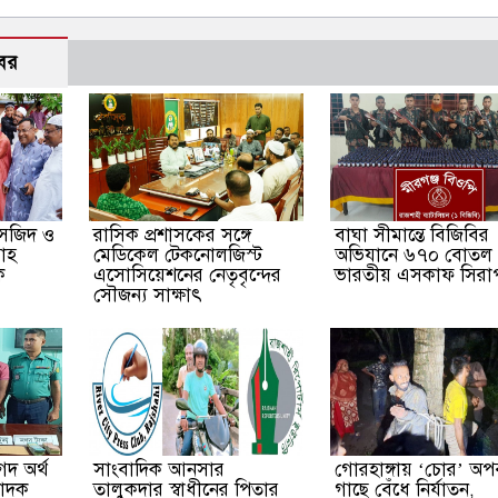
বর
সজিদ ও
​রাসিক প্রশাসকের সঙ্গে
বাঘা সীমান্তে বিজিবির
গাহ
মেডিকেল টেকনোলজিস্ট
অভিযানে ৬৭০ বোতল
ক
এসোসিয়েশনের নেতৃবৃন্দের
ভারতীয় এসকাফ সিরাপ
সৌজন্য সাক্ষাৎ
দ অর্থ
সাংবাদিক আনসার
গোরহাঙ্গায় ‘চোর’ অপ
মাদক
তালুকদার স্বাধীনের পিতার
গাছে বেঁধে নির্যাতন,