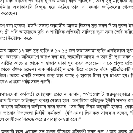
ী যখন বছরের পর বছর ঘুরেও একটা কার্ড পাচ্ছে না, তখন সুস্থ মানুষকে প্রত
 ঘটনায় এলাকাবাসি বিক্ষুব্ধ হয়ে উঠেছে।তারা এ ঘটনায় জড়িতদের গ্রেফ
াবি করেছেন।
ে বলা হয়েছে, ইউপি সদস্য জাহাঙ্গীর আলম নিজের সুস্থ-সবল পিতা নুরুল ই
 স্ত্রী পলি আক্তারকে দৃষ্টি ও শারীরিক প্রতিবন্ধী সাজিয়ে ভুয়া সনদ তৈরি করি
 ভাতা উত্তোলন করেন।
ামের আরো ১৭ জন সুস্থ ব্যক্তি ও ১০-১৫ জন অজ্ঞাতনামা ব্যক্তি একইভাবে ভু
 গ্রহণ করছেন। অভিযোগে আরও বলা হয়, জাহাঙ্গীর আলম ও তার স্ত্রী ভুয়া সনদ
 ব্যক্তির কাছে ৫ থেকে ৭ হাজার টাকা ঘুষ গ্রহণ করেছেন। এতে প্রকৃত প্রতিব
থেকে বঞ্চিত হচ্ছেন। এক নজিরবিহীন তথ্য উঠে এসেছে দরিদ্র দৃষ্টিপ্রতিবন্ধী
 ঘিরে। তাকে একটি সনদের জন্য তার কাছে ৫ হাজার টাকা ঘুষ চাওয়া হয়। ত
রেও এখনো পর্যন্ত সনদ পাননি।
াজসেবা কর্মকর্তা মোহাম্মদ হোসেন জানান, “অভিযোগটি গুরুত্বসহকারে 
রমাণ মিললে আইনানুগ ব্যবস্থা নেওয়া হবে। অন্যদিকে অভিযুক্ত ইউপি সদস্য জাহ
ি আক্তার অভিযোগ অস্বীকার করে বলেন, “সব কিছু নিয়ম অনুযায়ী হয়েছে, কো
ে তানোর উপজেলা নির্বাহী কর্মকর্তা (ইউএনও) লিয়াকত সালমান বলেন, “বি
লে দোষীদের বিরুদ্ধে কঠোর ব্যবস্থা নেওয়া হবে।”
িয়ম অনুযায়ী হলে একজন সুস্থ মানুষ কীভাবে প্রতিবন্ধী সনদ পান ? আর প্রকৃত প্রত