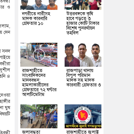
িবন্ধী
তার ও
নগরীতে নারীসহ
উত্তরবঙ্গকে কৃষি
মাদক কারবারি
হাবে গড়তে ৩
গ্রেফতার ১০
হাজার কোটি টাকার
সলাম,
বিশেষ পুনরর্থায়ন
য়ে দেন
তহবিল
য়া সনদ
 পাইয়ে
ন্ধীরা
 সুশীল
রাজশাহীতে
রাজপাড়া থানায়
সাংবাদিকদের
বিপুল পরিমান
িনি ৪
মানববন্ধন:
মাদক সহ মাদক
হামলাকারীদের
কারবারী গ্রেফতার ৩
গ্রেফতারে ৭২ ঘণ্টার
আলটিমেটাম
নেওয়া
াঙ্গীর
নো ঘুষ
ষয়টি
জলাবদ্ধতা
রাজশাহীতে জুলাই
িবন্ধী