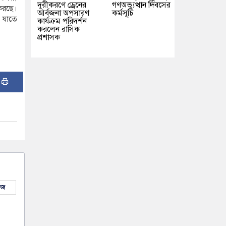
দূরীকরণে ড্রেনের
গণঅভ্যুত্থান দিবসের
করছে।
আর্বজনা অপসারণ
কর্মসূচি
, যাতে
কার্যক্রম পরিদর্শন
করলেন রাসিক
প্রশাসক
:
উজ