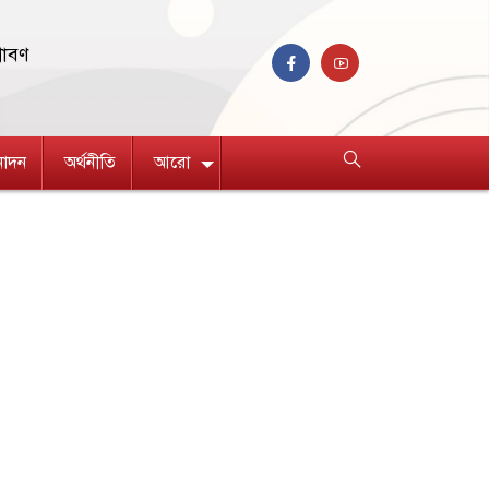
রাবণ
নোদন
অর্থনীতি
আরো