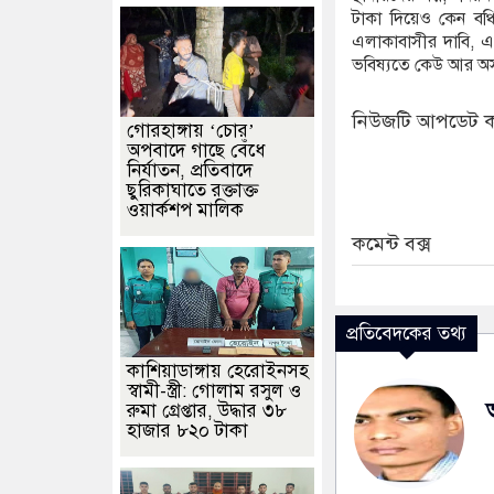
টাকা দিয়েও কেন বঞ্
এলাকাবাসীর দাবি, এ ধ
ভবিষ্যতে কেউ আর অসহা
নিউজটি আপডেট ক
গোরহাঙ্গায় ‘চোর’
অপবাদে গাছে বেঁধে
নির্যাতন, প্রতিবাদে
ছুরিকাঘাতে রক্তাক্ত
ওয়ার্কশপ মালিক
কমেন্ট বক্স
প্রতিবেদকের তথ্য
কাশিয়াডাঙ্গায় হেরোইনসহ
স্বামী-স্ত্রী: গোলাম রসুল ও
রুমা গ্রেপ্তার, উদ্ধার ৩৮
হাজার ৮২০ টাকা