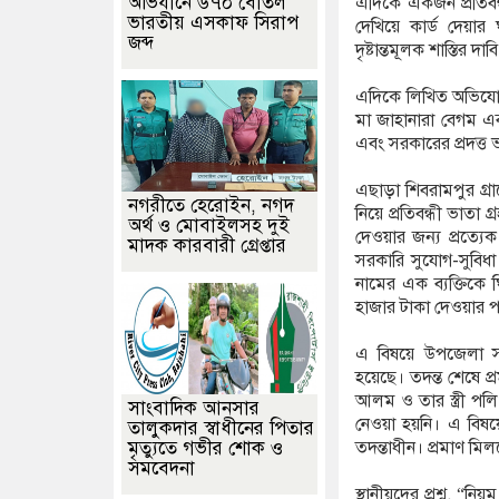
অভিযানে ৬৭০ বোতল
এদিকে একজন প্রতিবন্ধ
ভারতীয় এসকাফ সিরাপ
দেখিয়ে কার্ড দেয়ার
জব্দ
দৃষ্টান্তমূলক শাস্তির দ
এদিকে লিখিত অভিযোগ
মা জাহানারা বেগম এবং
এবং সরকারের প্রদত্ত
এছাড়া শিবরামপুর গ্র
নগরীতে হেরোইন, নগদ
নিয়ে প্রতিবন্ধী ভাতা
অর্থ ও মোবাইলসহ দুই
দেওয়ার জন্য প্রত্যেক
মাদক কারবারী গ্রেপ্তার
সরকারি সুযোগ-সুবিধা 
নামের এক ব্যক্তিকে
হাজার টাকা দেওয়ার প
এ বিষয়ে উপজেলা সম
হয়েছে। তদন্ত শেষে প্
আলম ও তার স্ত্রী পল
সাংবাদিক আনসার
নেওয়া হয়নি। এ বিষয়
তালুকদার স্বাধীনের পিতার
মৃত্যুতে গভীর শোক ও
তদন্তাধীন। প্রমাণ মিল
সমবেদনা
স্থানীয়দের প্রশ্ন, “ন