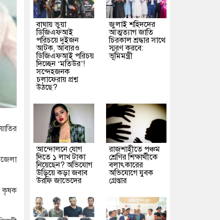
বাঘায় ভুয়া
জুলাই শহিদদের
ডিজিএফআই
আত্মত্যাগ জাতি
পরিচয়ে দুইজন
চিরকাল শ্রদ্ধার সাথে
আটক, আবারও
স্মরণ করবে:
ডিজিএফআই পরিচয়
ভূমিমন্ত্রী
দিচ্ছেন ‘মতিউর’!
সন্দেহজনক
চলাফেরায় প্রশ্ন
উঠছে?
িয়াতির
আন্দোলনে যোগ
রাজশাহীতে পঞ্চম
দিতে ১ লাখ টাকা
শ্রেণির শিক্ষার্থীকে
পজেলা
নিয়েছেন? অভিযোগ
বলাৎকারের
উড়িয়ে কড়া জবাব
অভিযোগে যুবক
উরফি জাভেদের
গ্রেপ্তার
ও কৃষক