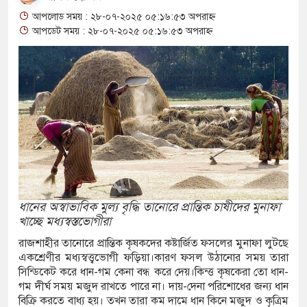
আপলোড সময় : ২৮-০৭-২০২৫ ০৫:১৬:৫৩ অপরাহ্ন
ছ ধরতে গিয়ে পানিতে ডুবে শিশুর মৃত্যু
আপডেট সময় : ২৮-০৭-২০২৫ ০৫:১৬:৫৩ অপরাহ্ন
য়াবা-গাঁজাসহ দুই মাদক কারবারী গ্রেপ্তার
্ত্রীসহ ৩ মাদক কারবারি গ্রেপ্তার, আড়াই কেজি গাঁজা
িলতায় কাজেম শাহ, আট ঘণ্টা বিমানে অপেক্ষার পর
রের মত চালু হলো শিশুদের সফট ইনডোর প্লে-গ্রাউন্ড
ধানের অস্বাভাবিক মুল্য বৃদ্ধি তানোরে প্রান্তিক চাষীদের মুনাফা
খাচ্ছে মধ্যস্বস্তভোগীরা
প্লে-গ্রাউন্ড
রাজশাহীর তানোরে প্রান্তিক কৃষকদের কষ্টার্জিত ফসলের মুনাফা লুটছে
একশ্রেণীর মধ্যস্বত্ত্বভোগী ফড়িয়া।কারণ ফসল উঠানোর সময় তারা
ব্যবসায়ীসহ গ্রেফতার-৮
সিন্ডিকেট করে ধান-গম কেনা বন্ধ করে দেয়।কিন্ত্ত কৃষকেরা তো ধান-
গম দীর্ঘ সময় মজুদ রাখতে পারে না। দায়-দেনা পরিশোধের জন্য ধান
লিশের অভিযানে নারীসহ মাদক কারবারি গ্রেফতার
বিক্রি করতে বাধ্য হয়। তখন তারা কম দামে ধান কিনে মজুদ ও কৃত্রিম