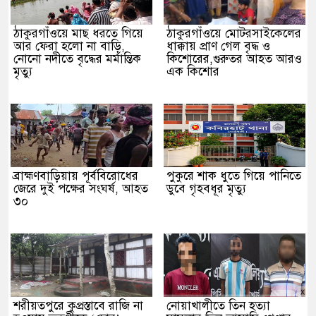
ঠাকুরগাঁওয়ে মাছ ধরতে গিয়ে
ঠাকুরগাঁওয়ে মোটরসাইকেলের
আর ফেরা হলো না বাড়ি,
ধাক্কায় প্রাণ গেল বৃদ্ধ ও
নোনো নদীতে বৃদ্ধের মর্মান্তিক
কিশোরের,গুরুতর আহত আরও
মৃত্যু
এক কিশোর
ব্রাহ্মণবাড়িয়ায় পূর্ববিরোধের
পুকুরে শাক ধুতে গিয়ে পানিতে
জেরে দুই পক্ষের সংঘর্ষ, আহত
ডুবে গৃহবধূর মৃত্যু
৩০
শরীয়তপুরে কুপ্রস্তাবে রাজি না
নোয়াখালীতে তিন হত্যা