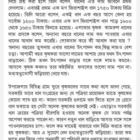
নিয়ে প্রশ্ন করা হলে তিনি বলেন, ধানের এত দাম জীবনে প্রথম
দেখলাম। এবারই প্রথম এক মণ জিরাশাইল ধান ১৭৫০ টাকায় বিক্রি
হয়েছে। তিনি আরো বলেন, একই ধান এক বছর আগে কেনা হয়
সর্বোচ্চ ১২০০ টাকায়। এবার এক মণ জিরাশাইল ধান গড়ে ১৬০০
থেকে ১৬৫০ টাকায় কিনতে হয়েছে। এলাকার কৃষক কামরুল ধানের
দাম প্রসঙ্গে বলেন, অন্যান্য বছরে ধানের দাম কম পাওয়ায় এবার
ধানের আবাদ কম করেছি। লোকসান করে কী আবাদ করা যায় ?
অনান্য বছরের তুলনায় এবার ধানের উৎপাদন কম,কিন্তু দামও বেশ
চড়া। আগামী বছর কৃষকরা ভালো দামের আশায় ফের যথন উৎপাদন
বাড়াবেন। ঠিক তখন উৎপাদন বাড়ার সঙ্গে সঙ্গে দামও কমবে।
আসলে কৃষক কখনও তার কষ্টার্জিত ফসলের ভালো দাম পান না।
মধ্যস্বত্বভোগী ফড়িয়ারা খেয়ে যায়।
উপজেলার বিভিন্ন গ্রাম ঘুরে কৃষকদের সাথে কথা বলে জানা গেছে,
সরকারি ভাবে ধান সংগ্রহের জন্য যে পক্রিয়া প্রয়োজন তাতে কৃষকের
কোনো লাভ হয় না। কারণ সরকারি গুদামে ধান দিতে হলে যে গ্রেডে
ধান শুকাতে হয় সেটা অনেক কৃষকের জানাই নেই। এছাড়াও সরকারি
ধান ক্রয়ের পক্রিয়া ধীরগতি হওয়ায় অনেক কৃষক সে সময় পর্যন্ত
অপেক্ষা করতে পারেন না। কারণ নতুন ধান বাড়িতে আসার সঙ্গে সঙ্গে
পাওনাদারদের চাপ। ফলে কম দামেই বাজারে ধান বিক্রি করতে বাধ্য
হয় কৃষকরা। আর এ সুযোগ নেন মধ্যস্বত্বভোগী ফড়িয়ারা। তারা কম
দামে ধান কিনে গ্রেড অনুযায়ী তা পরিচর্যা করে গুদামে সংরক্ষণ করেন।