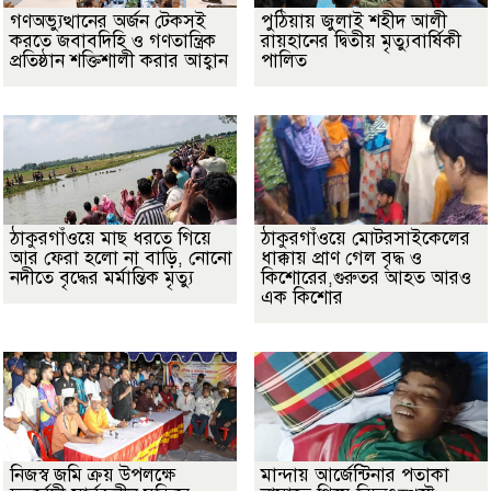
গণঅভ্যুত্থানের অর্জন টেকসই
পুঠিয়ায় জুলাই শহীদ আলী
করতে জবাবদিহি ও গণতান্ত্রিক
রায়হানের দ্বিতীয় মৃত্যুবার্ষিকী
প্রতিষ্ঠান শক্তিশালী করার আহ্বান
পালিত
ঠাকুরগাঁওয়ে মাছ ধরতে গিয়ে
ঠাকুরগাঁওয়ে মোটরসাইকেলের
আর ফেরা হলো না বাড়ি, নোনো
ধাক্কায় প্রাণ গেল বৃদ্ধ ও
নদীতে বৃদ্ধের মর্মান্তিক মৃত্যু
কিশোরের,গুরুতর আহত আরও
এক কিশোর
নিজস্ব জমি ক্রয় উপলক্ষে
মান্দায় আর্জেন্টিনার পতাকা