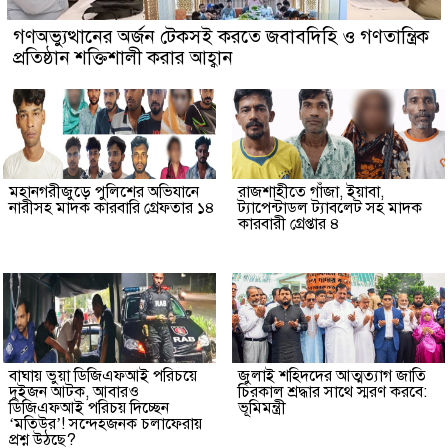
গণঅভ্যুত্থানের অর্জন টেকসই করতে জবাবদিহি ও গণতান্ত্রিক
প্রতিষ্ঠান শক্তিশালী করার আহ্বান
মহানগরীজুড়ে পুলিশের অভিযানে
রাজশাহীতে গাঁজা, ইয়াবা,
নারীসহ মাদক কারবারি গ্রেফতার ১৪
ট্যাপেন্টাডল ট্যাবলেট সহ মাদক
কারবারী গ্রেপ্তার ৪
বাঘায় ভুয়া ডিজিএফআই পরিচয়ে
জুলাই শহিদদের আত্মত্যাগ জাতি
দুইজন আটক, আবারও
চিরকাল শ্রদ্ধার সাথে স্মরণ করবে:
ডিজিএফআই পরিচয় দিচ্ছেন
ভূমিমন্ত্রী
‘মতিউর’! সন্দেহজনক চলাফেরায়
প্রশ্ন উঠছে?