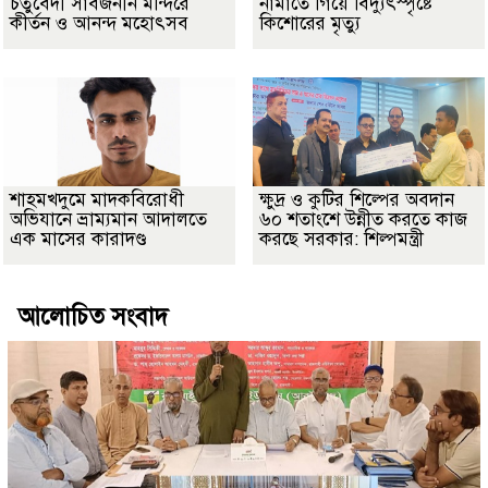
চতুর্বেদী সার্বজনীন মন্দিরে
নামাতে গিয়ে বিদ্যুৎস্পৃষ্টে
কীর্তন ও আনন্দ মহোৎসব
কিশোরের মৃত্যু
শাহমখদুমে মাদকবিরোধী
ক্ষুদ্র ও কুটির শিল্পের অবদান
অভিযানে ভ্রাম্যমান আদালতে
৬০ শতাংশে উন্নীত করতে কাজ
এক মাসের কারাদণ্ড
করছে সরকার: শিল্পমন্ত্রী
আলোচিত সংবাদ