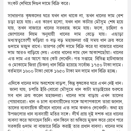
সংকট দেখিয়ে দিগুন দামে বিক্রি করে।
সাধারণত কৃষকদের ঘরে যখন ধান থাকে না, তখন ধানের দাম বেশ
পূর্ববিরোধের জেরে দুই পক্ষের সংঘর্ষ, আহত ৩০
চড়া হয়ে যায়। এর কারণ হলো, যখন ধান কাটার মৌসুম শেষ হয়ে
যায়, তখন বাজারে ধানের সরবরাহ কমে যায়। ফলে, চাহিদা ও
গিয়ে পানিতে ডুবে গৃহবধূর মৃত্যু
জোগানের নিয়ম অনুযায়ী ধানের দাম বেড়ে যায়। এছাড়া
মধ্যস্বত্বভোগী ফড়িয়া ও বড় বড় মহাজনরা ওই সময় ধান ক্রয় করে
স্তাবে রাজি না হওয়ায় তরুণীকে ‘চোর’ সাজিয়ে
গুদামে মজুদ রাখে। তারপর বেশি দামে বিক্রি করে যা বাজারে ধানের
দাম আরও বাড়িয়ে দেয়। এবার ধানের দাম যেন আকাশছোঁয়া। ধানের
এত দাম এর আগে আর কেউ দেখেনি। গত সপ্তাহে বিভিন্ন হাটবাজার
ও মোকামে জিরা (চিকন) ধান বিক্রি হয়েছে সর্বোচ্চ ১৭৫০ টাকা দামে।
বর্তমানে ১৬০০ টাকা থেকে ১৬৫০ টাকা মন দামে ধান বিক্রি হচ্ছে।
এদিকে ধানের দাম অবশেষে বাড়ল, কিন্তু কৃষকের ঘরে এখন নেই ধান।
জানা যায়, চলতি ইরি-বোরো মৌসুমে ধান কাটা মাড়াইয়ের শুরুতে
সব ধান ক্রয় করেন মহাজনরা। ধানের দাম বাড়ায় এখন তাদের
পোয়াবারো। ধান ও চাল ব্যবসায়ীদের সঙ্গে আলাপকালে তারা জানান,
তাদের ব্যবসায়িক জীবনে ধানের এত দাম কখনও দেখেননি। কথা হয়
উপজলোর ধান ব্যবসায়ী মতির সঙ্গে। দীর্ঘ প্রায় দুই দশক ধরে ধানের
ব্যবসা করে আসছেন তিনি। ধান কিনে তা শুকিয়ে মুজদ করে রেখে পরে
সরকারি গুদাম বা বাজারে বিক্রি করাই তার প্রধান বাবসা। ধানের দাম