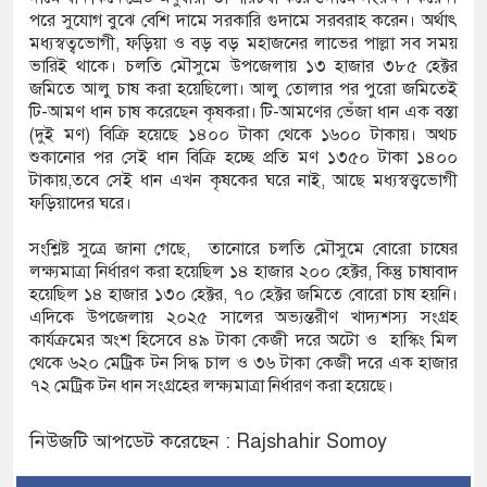
পরে সুযোগ বুঝে বেশি দামে সরকারি গুদামে সরবরাহ করেন। অর্থাৎ
মধ্যস্বত্বভোগী, ফড়িয়া ও বড় বড় মহাজনের লাভের পাল্লা সব সময়
ভারিই থাকে। চলতি মৌসুমে উপজেলায় ১৩ হাজার ৩৮৫ হেক্টর
জমিতে আলু চাষ করা হয়েছিলো। আলু তোলার পর পুরো জমিতেই
টি-আমণ ধান চাষ করেছেন কৃষকরা। টি-আমণের ভেঁজা ধান এক বস্তা
(দুই মণ) বিক্রি হয়েছে ১৪০০ টাকা থেকে ১৬০০ টাকায়। অথচ
শুকানোর পর সেই ধান বিক্রি হচ্ছে প্রতি মণ ১৩৫০ টাকা ১৪০০
টাকায়,তবে সেই ধান এখন কৃষকের ঘরে নাই, আছে মধ্যস্বত্ত্বভোগী
ফড়িয়াদের ঘরে।
সংশ্লিষ্ট সুত্রে জানা গেছে, তানোরে চলতি মৌসুমে বোরো চাষের
লক্ষ্যমাত্রা নির্ধারণ করা হয়েছিল ১৪ হাজার ২০০ হেক্টর, কিন্তু চাষাবাদ
হয়েছিল ১৪ হাজার ১৩০ হেক্টর, ৭০ হেক্টর জমিতে বোরো চাষ হয়নি।
এদিকে উপজেলায় ২০২৫ সালের অভ্যন্তরীণ খাদ্যশস্য সংগ্রহ
কার্যক্রমের অংশ হিসেবে ৪৯ টাকা কেজী দরে অটো ও হাস্কিং মিল
থেকে ৬২০ মেট্রিক টন সিদ্ধ চাল ও ৩৬ টাকা কেজী দরে এক হাজার
৭২ মেট্রিক টন ধান সংগ্রহের লক্ষ্যমাত্রা নির্ধারণ করা হয়েছে।
নিউজটি আপডেট করেছেন : Rajshahir Somoy