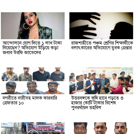
আন্দোলনে যোগ দিতে ১ লাখ টাকা
রাজশাহীতে পঞ্চম শ্রেণির শিক্ষার্থীকে
নিয়েছেন? অভিযোগ উড়িয়ে কড়া
বলাৎকারের অভিযোগে যুবক গ্রেপ্তার
জবাব উরফি জাভেদের
নগরীতে নারীসহ মাদক কারবারি
উত্তরবঙ্গকে কৃষি হাবে গড়তে ৩
গ্রেফতার ১০
হাজার কোটি টাকার বিশেষ
পুনরর্থায়ন তহবিল