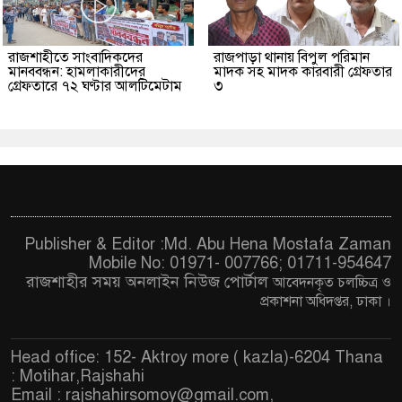
রাজশাহীতে সাংবাদিকদের
রাজপাড়া থানায় বিপুল পরিমান
মানববন্ধন: হামলাকারীদের
মাদক সহ মাদক কারবারী গ্রেফতার
গ্রেফতারে ৭২ ঘণ্টার আলটিমেটাম
৩
Publisher & Editor :Md. Abu Hena Mostafa Zaman
Mobile No: 01971- 007766; 01711-954647
রাজশাহীর সময় অনলাইন নিউজ পোর্টাল
আবেদনকৃত চ
লচ্চিত্র ও
প্রকাশনা অধিদপ্তর, ঢাকা
।
Head office: 152- Aktroy more ( kazla)-6204 Thana
: Motihar,Rajshahi
Email :
rajshahirsomoy@gmail.com
,