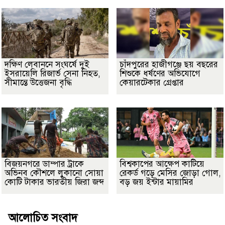
দক্ষিণ লেবাননে সংঘর্ষে দুই
চাঁদপুরের হাজীগঞ্জে ছয় বছরের
ইসরায়েলি রিজার্ভ সেনা নিহত,
শিশুকে ধর্ষণের অভিযোগে
সীমান্তে উত্তেজনা বৃদ্ধি
কেয়ারটেকার গ্রেপ্তার
বিজয়নগরে ডাম্পার ট্রাকে
বিশ্বকাপের আক্ষেপ কাটিয়ে
অভিনব কৌশলে লুকানো সোয়া
রেকর্ড গড়ে মেসির জোড়া গোল,
কোটি টাকার ভারতীয় জিরা জব্দ
বড় জয় ইন্টার মায়ামির
আলোচিত সংবাদ