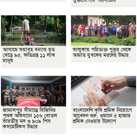
ভুক্তভোগীর পরিবারের
আসামে ভয়াবহ বন্যায় মৃত
ভালুকায় পরিত্যক্ত পুকুর থেকে
বেড়ে ৯৫, ক্ষতিগ্রস্ত ১১ লাখ
অজ্ঞাত যুবকের মরদেহ উদ্ধার
মানুষ
জামালপুর সীমান্তে বিজিবির
বাংলাদেশি কৃষি শ্রমিক নিয়োগে
পৃথক অভিযানে ১৫৬ বোতল
আবেদন শুরু, ওমানে ৫ হাজার
ভারতীয় মদ ও ৯০৯ পিস
শ্রমিক নেওয়ার উদ্যোগ
কসমেটিকস উদ্ধার