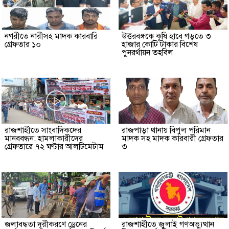
নগরীতে নারীসহ মাদক কারবারি
উত্তরবঙ্গকে কৃষি হাবে গড়তে ৩
গ্রেফতার ১০
হাজার কোটি টাকার বিশেষ
পুনরর্থায়ন তহবিল
রাজশাহীতে সাংবাদিকদের
রাজপাড়া থানায় বিপুল পরিমান
মানববন্ধন: হামলাকারীদের
মাদক সহ মাদক কারবারী গ্রেফতার
গ্রেফতারে ৭২ ঘণ্টার আলটিমেটাম
৩
জলাবদ্ধতা দূরীকরণে ড্রেনের
রাজশাহীতে জুলাই গণঅভ্যুত্থান