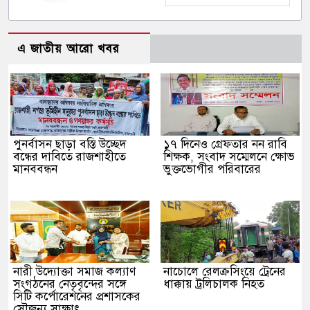
এ জাতীয় আরো খবর
পুনর্বাসন ছাড়া বস্তি উচ্ছেদ
১৭ দিনেও গ্রেফতার নন রাবি
বন্ধের দাবিতে রাজশাহীতে
শিক্ষক, সংবাদ সম্মেলনে ক্ষোভ
মানববন্ধন
ভুক্তভোগীর পরিবারের
নারী উদ্যোক্তা সমাজ কল্যাণ
নাচোলে রেলক্রসিংয়ে ট্রেনের
সংগঠনের নেতৃবৃন্দের সঙ্গে
ধাক্কায় ট্রলিচালক নিহত
সিটি কর্পোরেশনের প্রশাসকের
সৌজন্য সাক্ষাৎ