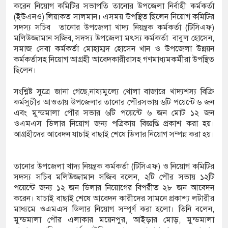
করেন নিয়োগ কমিটির সভাপতি তানোর উপজেলা নির্বাহী কর্মকর্তা
ফএসআরইউ থেকে জাতীয় গ্রিডে গ্যাস সরবরাহ বেড়ে
(ইউএনও) লিয়াকত সালমান। এসময় উপস্থিত ছিলেন নিয়োগ কমিটির
সদস্য সচিব তানোর উপজেলা খাদ্য নিয়ন্ত্রক কর্মকর্তা (টিসিএফ)
ফুট
মলিউজ্জামান সজিব, সদস্য উপজেলা মৎস্য কর্মকর্তা বাবুল হোসেন,
সমাজ সেবা কর্মকর্তা মোহাম্মদ হোসেন খান ও উপজেলা উন্নয়ন
ন হচ্ছে ‘ফ্যামিলি কার্ড’ কর্মসূচি, চার বছরে অন্তর্ভুক্ত
কর্মকর্তাসহ নিয়োগ আগ্রহী আবেদকারীরাসহ গণমাধ্যমকর্মীরা উপস্থিত
ছিলেন।
লাখ পরিবার
সংশ্লিষ্ট সুত্রে জানা গেছে,নায্যমুল্যে খোলা বাজারে খাদ্যশস্য বিক্রি
নর্থ ক্যারোলাইনায় বন্দুক হামলায় নিহত ৩, একই
কর্মসুচীর আওতায় উপজেলার তানোর পৌরসভায় ৬টি পয়েন্টে ৬ জন
এবং মুন্ডমালা পৌর সভার ৬টি পয়েন্টে ৬ জন মোট ১২ জন
া জড়িত
ওএমএস ডিলার নিয়োগ জন্য পত্রিকায় বিজ্ঞপ্তি প্রকাশ করা হয়।
আগ্রহীদের আবেদন যাচাই বাছাই শেষে ডিলার নিয়োগ সম্পন্ন করা হয়।
 সমাজ কল্যাণ সংগঠনের নেতৃবৃন্দের সঙ্গে সিটি
শাসকের সৌজন্য সাক্ষাৎ
তানোর উপজেলা খাদ্য নিয়ন্ত্রক কর্মকর্তা (টিসিএফ) ও নিয়োগ কমিটির
সদস্য সচিব মলিউজ্জামান সজিব বলেন, ২টি পৌর সভায় ১২টি
 মাদকবিরোধী অভিযানে প্রবাস ফেরত ব্যক্তির মৃত্যু,
পয়েন্টে জন্য ১২ জন ডিলার নিয়োগের বিপরীত ২৮ জন আবেদন
করেন। যাচাই বাছাই শেষে আবেদন কারীদের সামনে প্রকাশ্য লটারীর
মাধ্যমে ওএমএস ডিলার নিয়োগ সম্পূর্ণ করা হলো। তিনি বলেন,
মুন্ডমালা পৌর এলাকার ময়েনপুর, আইড়ার মোড়, মুন্ডমালা