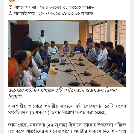
আপলোড সময় : ২২-০৭-২০২৫ ০৮:৫৩:০৩ অপরাহ্ন
রানোর পর ব্যাটেই জবাব, অস্ট্রেলিয়ার বিপক্ষে মিরাজের
আপডেট সময় : ২২-০৭-২০২৫ ০৮:৫৩:০৩ অপরাহ্ন
ম্পন্ন ক্রীড়াবিদদের জন্য আন্তর্জাতিক মানের জাতীয়
গিতা আয়োজন করবে সরকার
ুত সিদ্ধান্তের বার্তা রিয়ালের, চুক্তি নবায়নে জোর
িয় লোকশিল্পী স্বাগত দে আর নেই, শোকের ছায়া বাংলা
তানোরে লটারীর মাধ্যমে ২টি পৌরসভায় ওএমএস ডিলার
নিয়োগ
নে
রাজশাহীর তানোরে লটারীর মাধ্যমে ২টি পৌরসভায় ১২টি ওপেন
মার্কেট সেল (ওএমএস) ডিলার নিয়োগ সম্পন্ন করা হয়েছে।
রতারণা: বাংলাদেশিদের সতর্ক করল ঢাকাস্থ ভারতীয়
জানা গেছে, মঙ্গলবার (২২ জুলাই) বিকালে তানোর উপজেলা পরিষদ
সভাকক্ষে আগ্রহীদের সামনে প্রকাশ্যে লটারীর মাধ্যমে নিয়োগ সম্পন্ন