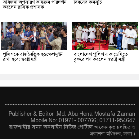
আর্বজনা অপসারণ কার্যক্রম পরিদর্শন
দিবসের কর্মসূচি
করলেন রাসিক প্রশাসক
পুলিশকে রাজনৈতিক হস্তক্ষেপমুক্ত
বাংলাদেশ পুলিশ একাডেমিতে
রাখা হবে: স্বরাষ্ট্রমন্ত্রী
বৃক্ষরোপণ করলেন স্বরাষ্ট্র মন্ত্রী
Publisher & Editor :Md. Abu Hena Mostafa Zaman
Mobile No: 01971- 007766; 01711-954647
রাজশাহীর সময় অনলাইন নিউজ পোর্টাল
আবেদনকৃত চ
লচ্চিত্র ও
প্রকাশনা অধিদপ্তর, ঢাকা
।