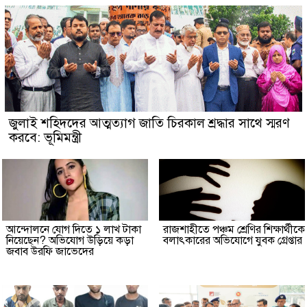
জুলাই শহিদদের আত্মত্যাগ জাতি চিরকাল শ্রদ্ধার সাথে স্মরণ
করবে: ভূমিমন্ত্রী
আন্দোলনে যোগ দিতে ১ লাখ টাকা
রাজশাহীতে পঞ্চম শ্রেণির শিক্ষার্থীকে
নিয়েছেন? অভিযোগ উড়িয়ে কড়া
বলাৎকারের অভিযোগে যুবক গ্রেপ্তার
জবাব উরফি জাভেদের