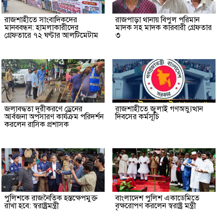
রাজশাহীতে সাংবাদিকদের
রাজপাড়া থানায় বিপুল পরিমান
মানববন্ধন: হামলাকারীদের
মাদক সহ মাদক কারবারী গ্রেফতার
গ্রেফতারে ৭২ ঘণ্টার আলটিমেটাম
৩
জলাবদ্ধতা দূরীকরণে ড্রেনের
রাজশাহীতে জুলাই গণঅভ্যুত্থান
আর্বজনা অপসারণ কার্যক্রম পরিদর্শন
দিবসের কর্মসূচি
করলেন রাসিক প্রশাসক
পুলিশকে রাজনৈতিক হস্তক্ষেপমুক্ত
বাংলাদেশ পুলিশ একাডেমিতে
রাখা হবে: স্বরাষ্ট্রমন্ত্রী
বৃক্ষরোপণ করলেন স্বরাষ্ট্র মন্ত্রী