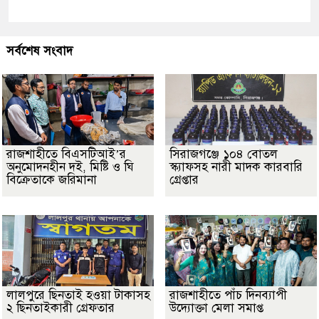
সর্বশেষ সংবাদ
রাজশাহীতে বিএসটিআই’র
সিরাজগঞ্জে ১০৪ বোতল
অনুমোদনহীন দই, মিষ্টি ও ঘি
স্ক্যাফসহ নারী মাদক কারবারি
বিক্রেতাকে জরিমানা
গ্রেপ্তার
লালপুরে ছিনতাই হওয়া টাকাসহ
রাজশাহীতে পাঁচ দিনব্যাপী
২ ছিনতাইকারী গ্রেফতার
উদ্যোক্তা মেলা সমাপ্ত