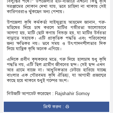
বিলুপ্তির পথে।” উপজেলার হাট-বাজারে এখনো কিছু কৃষি
সরঞ্জামের দোকান দেখা যায়, তবে চাহিদা না থাকায় সেই
কারিগররাও ঝুঁকছেন অন্য পেশায়।
উপজেলা কৃষি কর্মকর্তা সাইফুল্লাহ আহমেদ জানান, গরু-
মহিষের দিয়ে চাষ করলে মাটির গভীরতা ভালোভাবে
আলগা হয়, মাটি ছোট কণায় বিভক্ত হয়, যা মাটির উর্বরতা
বাড়াতে সহায়ক। এটি প্রাকৃতিক পদ্ধতি এবং পরিবেশের
জন্য ক্ষতিকর নয়। তবে সময় ও উৎপাদনশীলতার দিক
দিয়ে যান্ত্রিক কৃষি অনেক এগিয়ে।
এদিকে প্রবীণ কৃষকদের মতে, গরু দিয়ে হালচাষ শুধু কৃষি
পদ্ধতি নয়, এটি ছিল গ্রামীণ জীবনের ছন্দ। সেই ছন্দ এখন
আর গ্রামে বাজে না। আধুনিকতার ঢেউয়ে হারিয়ে যাচ্ছে
বাংলার এক গৌরবময় কৃষি ঐতিহ্য, যা আগামী প্রজন্মের
কাছে হয়ে থাকবে শুধুই গল্পের অংশ।
নিউজটি আপডেট করেছেন : Rajshahir Somoy
প্রিন্ট করুন :