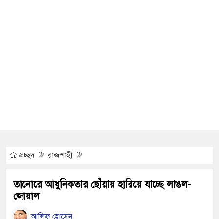
্বান রাসিক প্রশাসকের
জুলাই গণঅভ্যুত্থান সম্পর্কিত বিজয় মিছিল
প্রদান
ভিযানে মাদক কারবারী গ্রেপ্তার, ৬
েন্টাডল, ইয়াবা ও গাঁজাসহ ৬ মাদক কারবারি
্তি উচ্ছেদ বন্ধের দাবিতে রাজশাহীতে মানববন্ধন
প্রচ্ছদ
রাজশাহী
র নন রাবি শিক্ষক, সংবাদ সম্মেলনে ক্ষোভ
র
তানোরে আধুনিকতার ছোঁয়ায় হারিয়ে যাচ্ছে লাঙল-
জোয়াল
ায় মৃত বেড়ে ৯৫, ক্ষতিগ্রস্ত ১১ লাখ মানুষ
আলিফ হোসেন