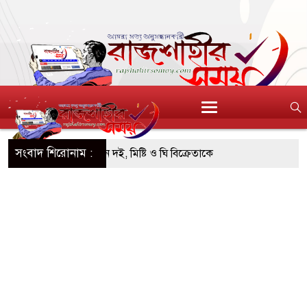
সংবাদ শিরোনাম :
িআই’র অনুমোদনহীন দই, মিষ্টি ও ঘি বিক্রেতাকে
োতল স্ক্যাফসহ নারী মাদক কারবারি গ্রেপ্তার
হওয়া টাকাসহ ২ ছিনতাইকারী গ্রেফতার
নব্যাপী উদ্যোক্তা মেলা সমাপ্ত
ছন্ন, সবুজ ও নিরাপদ নগরী হিসেবে গড়ে তুলতে