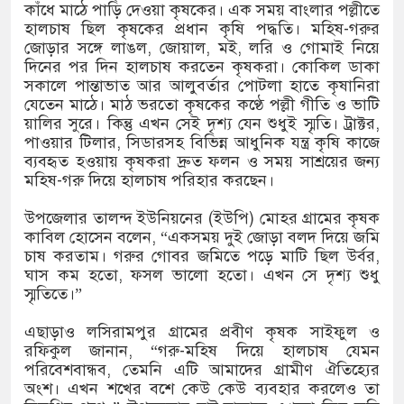
কাঁধে মাঠে পাড়ি দেওয়া কৃষকের। এক সময় বাংলার পল্লীতে
েপ কাটিয়ে রেকর্ড গড়ে মেসির জোড়া গোল, বড় জয়
হালচাষ ছিল কৃষকের প্রধান কৃষি পদ্ধতি। মহিষ-গরুর
জোড়ার সঙ্গে লাঙল, জোয়াল, মই, লরি ও গোমাই নিয়ে
দিনের পর দিন হালচাষ করতেন কৃষকরা। কোকিল ডাকা
সকালে পান্তাভাত আর আলুবর্তার পোটলা হাতে কৃষানিরা
োর পর ব্যাটেই জবাব, অস্ট্রেলিয়ার বিপক্ষে মিরাজের
যেতেন মাঠে। মাঠ ভরতো কৃষকের কণ্ঠে পল্লী গীতি ও ভাটি
য়ালির সুরে। কিন্তু এখন সেই দৃশ্য যেন শুধুই স্মৃতি। ট্রাক্টর,
পাওয়ার টিলার, সিডারসহ বিভিন্ন আধুনিক যন্ত্র কৃষি কাজে
ব্যবহৃত হওয়ায় কৃষকরা দ্রুত ফলন ও সময় সাশ্রয়ের জন্য
ন্ন ক্রীড়াবিদদের জন্য আন্তর্জাতিক মানের জাতীয়
মহিষ-গরু দিয়ে হালচাষ পরিহার করছেন।
া আয়োজন করবে সরকার
উপজেলার তালন্দ ইউনিয়নের (ইউপি) মোহর গ্রামের কৃষক
কাবিল হোসেন বলেন, “একসময় দুই জোড়া বলদ দিয়ে জমি
চাষ করতাম। গরুর গোবর জমিতে পড়ে মাটি ছিল উর্বর,
ঘাস কম হতো, ফসল ভালো হতো। এখন সে দৃশ্য শুধু
স্মৃতিতে।”
এছাড়াও লসিরামপুর গ্রামের প্রবীণ কৃষক সাইফুল ও
রফিকুল জানান, “গরু-মহিষ দিয়ে হালচাষ যেমন
পরিবেশবান্ধব, তেমনি এটি আমাদের গ্রামীণ ঐতিহ্যের
অংশ। এখন শখের বশে কেউ কেউ ব্যবহার করলেও তা