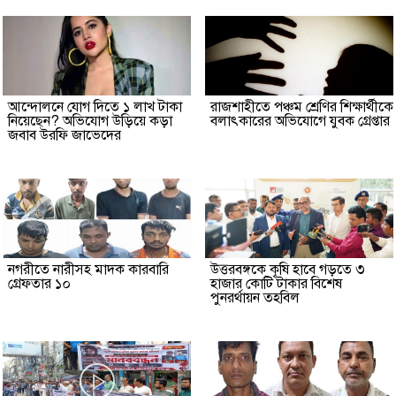
আন্দোলনে যোগ দিতে ১ লাখ টাকা
রাজশাহীতে পঞ্চম শ্রেণির শিক্ষার্থীকে
নিয়েছেন? অভিযোগ উড়িয়ে কড়া
বলাৎকারের অভিযোগে যুবক গ্রেপ্তার
জবাব উরফি জাভেদের
নগরীতে নারীসহ মাদক কারবারি
উত্তরবঙ্গকে কৃষি হাবে গড়তে ৩
গ্রেফতার ১০
হাজার কোটি টাকার বিশেষ
পুনরর্থায়ন তহবিল