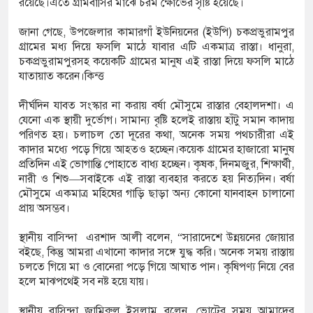
রয়েছে।এতে গ্রামবাসির মাঝে চরম ক্ষোভের সৃষ্টি হয়েছে।
জানা গেছে, উপজেলার কামারগাঁ ইউনিয়নের (ইউপি) চকপ্রভুরামপুর
ডিজিএফআই পরিচয়ে দুইজন আটক, আবারও
গ্রামের মধ্য দিয়ে ফসলি মাঠে যাবার এটি একমাত্র রাস্তা। ধানুরা,
চকপ্রভুরামপুরসহ কয়েকটি গ্রামের মানুষ এই রাস্তা দিয়ে ফসলি মাঠে
দিচ্ছেন ‘মতিউর’! সন্দেহজনক চলাফেরায় প্রশ্ন
যাতায়াত করেন।কিন্ত্ত
দীর্ঘদিন যাবত সংস্কার না করায় বর্ষা মৌসুমে রাস্তার বেহালদশা। এ
যেনো এক স্থায়ী দুর্ভোগ। সামান্য বৃষ্টি হলেই রাস্তায় হাঁটু সমান কাদায়
এসটিআই’র অনুমোদনহীন দই, মিষ্টি ও ঘি বিক্রেতাকে
পরিণত হয়। চলাচল তো দূরের কথা, অনেক সময় পথচারীরা এই
কাদার মধ্যে পড়ে গিয়ে আহতও হচ্ছেন।কয়েক গ্রামের হাজারো মানুষ
প্রতিদিন এই ভোগান্তি পোহাতে বাধ্য হচ্ছেন। কৃষক, দিনমজুর, শিক্ষার্থী,
নারী ও শিশু—সবাইকে এই রাস্তা ব্যবহার করতে হয় নিত্যদিন। বর্ষা
৪ বোতল স্ক্যাফসহ নারী মাদক কারবারি গ্রেপ্তার
মৌসুমে একমাত্র মহিষের গাড়ি ছাড়া অন্য কোনো যানবাহন চালানো
প্রায় অসম্ভব।
স্থানীয় বাসিন্দা এরশাদ আলী বলেন, “সারাদেশে উন্নয়নের জোয়ার
বইছে, কিন্তু আমরা এখানো কাদার সঙ্গে যুদ্ধ করি। অনেক সময় রাস্তায়
চলতে গিয়ে মা ও বোনেরা পড়ে গিয়ে আঘাত পান। কৃষিপণ্য নিয়ে বের
হলে মাঝপথেই সব নষ্ট হয়ে যায়।
স্থানীয় বাসিন্দা জামিরুল ইসলাম বলেন, ভোটের সময় আমাদের