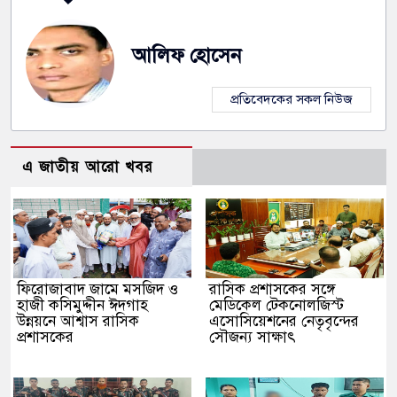
আলিফ হোসেন
প্রতিবেদকের সকল নিউজ
এ জাতীয় আরো খবর
ফিরোজাবাদ জামে মসজিদ ও
​রাসিক প্রশাসকের সঙ্গে
হাজী কসিমুদ্দীন ঈদগাহ
মেডিকেল টেকনোলজিস্ট
উন্নয়নে আশ্বাস রাসিক
এসোসিয়েশনের নেতৃবৃন্দের
প্রশাসকের
সৌজন্য সাক্ষাৎ