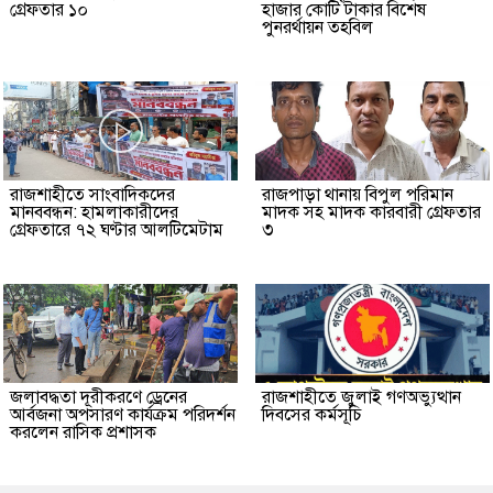
গ্রেফতার ১০
হাজার কোটি টাকার বিশেষ
পুনরর্থায়ন তহবিল
রাজশাহীতে সাংবাদিকদের
রাজপাড়া থানায় বিপুল পরিমান
মানববন্ধন: হামলাকারীদের
মাদক সহ মাদক কারবারী গ্রেফতার
গ্রেফতারে ৭২ ঘণ্টার আলটিমেটাম
৩
জলাবদ্ধতা দূরীকরণে ড্রেনের
রাজশাহীতে জুলাই গণঅভ্যুত্থান
আর্বজনা অপসারণ কার্যক্রম পরিদর্শন
দিবসের কর্মসূচি
করলেন রাসিক প্রশাসক