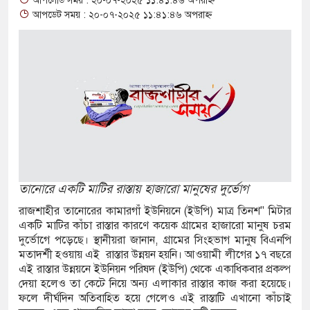
আপলোড সময় : ২০-০৭-২০২৫ ১১:৪১:৪৬ অপরাহ্ন
আশ্বাস: দুুই যুবকের প্রতারণায় সর্বশান্ত ৪ পরিবার!
আপডেট সময় : ২০-০৭-২০২৫ ১১:৪১:৪৬ অপরাহ্ন
জা, ইয়াবা, ট্যাপেন্টাডল ট্যাবলেট সহ মাদক কারবারী
সের মুখোমুখি সংঘর্ষে নিহত বেড়ে ৯
য়ে থেকে দ্বিতীয় দিন শেষ করল বাংলাদেশ
নিয়ে আরও ৩ শিশুর মৃত্যু
ইয়েমেনের সেনাঘাঁটি ইরান সমর্থিত হুথির নিশানায়,
তানোরে একটি মাটির রাস্তায় হাজারো মানুষের দুর্ভোগ
রাজশাহীর তানোরের কামারগাঁ ইউনিয়নে (ইউপি) মাত্র তিনশ" মিটার
একটি মাটির কাঁচা রাস্তার কারণে কয়েক গ্রামের হাজারো মানুষ চরম
িতায় ইয়ুথ চেঞ্জমেকার্স নেটওয়ার্কের উদ্যোগে
দুর্ভোগে পড়েছে। স্থানীয়রা জানান, গ্রামের সিংহভাগ মানুষ বিএনপি
মতাদর্শী হওয়ায় এই রাস্তার উন্নয়ন হয়নি। আওয়ামী লীগের ১৭ বছরে
 বৃক্ষরোপণ ও চারা বিতরণ কর্মসূচির উদ্বোধন
এই রাস্তার উন্নয়নে ইউনিয়ন পরিষদ (ইউপি) থেকে একাধিকবার প্রকল্প
দেয়া হলেও তা কেটে নিয়ে অন্য এলাকার রাস্তার কাজ করা হয়েছে।
গে আক্রান্ত অসহায় রোগীর পাশে পুঠিয়ার এসিল্যান্ড
ফলে দীর্ঘদিন অতিবাহিত হয়ে গেলেও এই রাস্তাটি এখানো কাঁচাই