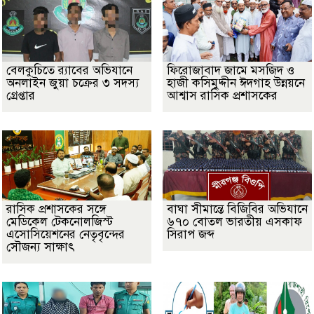
বেলকুচিতে র‌্যাবের অভিযানে
ফিরোজাবাদ জামে মসজিদ ও
অনলাইন জুয়া চক্রের ৩ সদস্য
হাজী কসিমুদ্দীন ঈদগাহ উন্নয়নে
গ্রেপ্তার
আশ্বাস রাসিক প্রশাসকের
​রাসিক প্রশাসকের সঙ্গে
বাঘা সীমান্তে বিজিবির অভিযানে
মেডিকেল টেকনোলজিস্ট
৬৭০ বোতল ভারতীয় এসকাফ
এসোসিয়েশনের নেতৃবৃন্দের
সিরাপ জব্দ
সৌজন্য সাক্ষাৎ