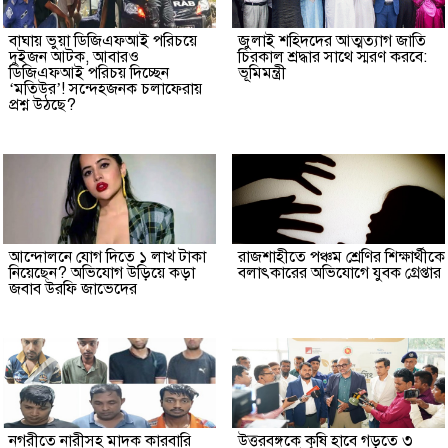
বাঘায় ভুয়া ডিজিএফআই পরিচয়ে
জুলাই শহিদদের আত্মত্যাগ জাতি
দুইজন আটক, আবারও
চিরকাল শ্রদ্ধার সাথে স্মরণ করবে:
ডিজিএফআই পরিচয় দিচ্ছেন
ভূমিমন্ত্রী
‘মতিউর’! সন্দেহজনক চলাফেরায়
প্রশ্ন উঠছে?
আন্দোলনে যোগ দিতে ১ লাখ টাকা
রাজশাহীতে পঞ্চম শ্রেণির শিক্ষার্থীকে
নিয়েছেন? অভিযোগ উড়িয়ে কড়া
বলাৎকারের অভিযোগে যুবক গ্রেপ্তার
জবাব উরফি জাভেদের
নগরীতে নারীসহ মাদক কারবারি
উত্তরবঙ্গকে কৃষি হাবে গড়তে ৩