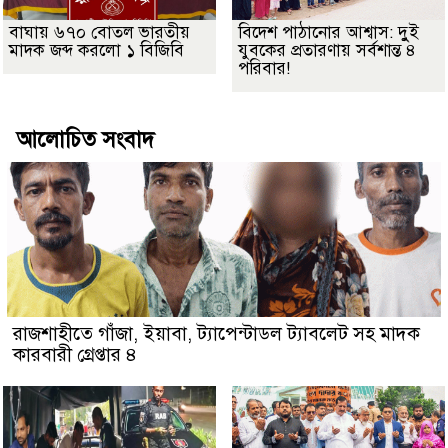
বাঘায় ৬৭০ বোতল ভারতীয়
বিদেশ পাঠানোর আশ্বাস: দুুই
মাদক জব্দ করলো ১ বিজিবি
যুবকের প্রতারণায় সর্বশান্ত ৪
পরিবার!
আলোচিত সংবাদ
রাজশাহীতে গাঁজা, ইয়াবা, ট্যাপেন্টাডল ট্যাবলেট সহ মাদক
কারবারী গ্রেপ্তার ৪