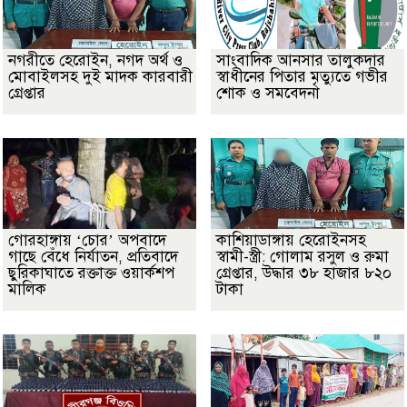
নগরীতে হেরোইন, নগদ অর্থ ও
সাংবাদিক আনসার তালুকদার
মোবাইলসহ দুই মাদক কারবারী
স্বাধীনের পিতার মৃত্যুতে গভীর
গ্রেপ্তার
শোক ও সমবেদনা
গোরহাঙ্গায় ‘চোর’ অপবাদে
কাশিয়াডাঙ্গায় হেরোইনসহ
গাছে বেঁধে নির্যাতন, প্রতিবাদে
স্বামী-স্ত্রী: গোলাম রসুল ও রুমা
ছুরিকাঘাতে রক্তাক্ত ওয়ার্কশপ
গ্রেপ্তার, উদ্ধার ৩৮ হাজার ৮২০
মালিক
টাকা