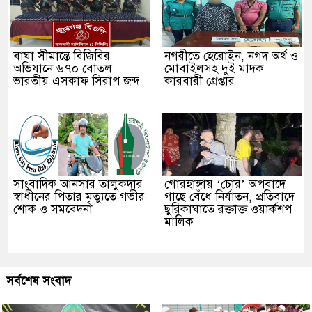
বাঘা সীমান্তে বিজিবির
নগরীতে হেরোইন, নগদ অর্থ ও
অভিযানে ৬৭০ বোতল
মোবাইলসহ দুই মাদক
ভারতীয় এসকাফ সিরাপ জব্দ
কারবারী গ্রেপ্তার
সাংবাদিক আনসার তালুকদার
গোরহাঙ্গায় ‘চোর’ অপবাদে
স্বাধীনের পিতার মৃত্যুতে গভীর
গাছে বেঁধে নির্যাতন, প্রতিবাদে
শোক ও সমবেদনা
ছুরিকাঘাতে রক্তাক্ত ওয়ার্কশপ
মালিক
সর্বশেষ সংবাদ