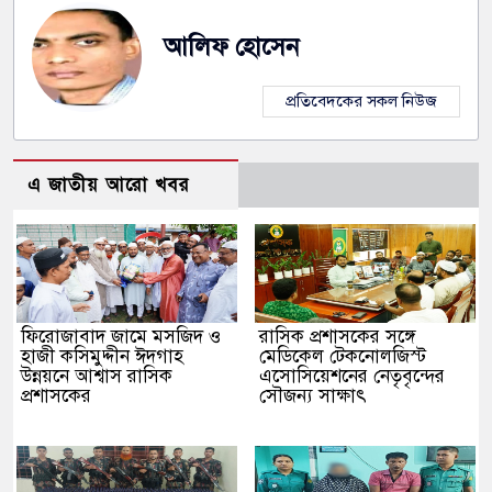
আলিফ হোসেন
প্রতিবেদকের সকল নিউজ
এ জাতীয় আরো খবর
ফিরোজাবাদ জামে মসজিদ ও
​রাসিক প্রশাসকের সঙ্গে
হাজী কসিমুদ্দীন ঈদগাহ
মেডিকেল টেকনোলজিস্ট
উন্নয়নে আশ্বাস রাসিক
এসোসিয়েশনের নেতৃবৃন্দের
প্রশাসকের
সৌজন্য সাক্ষাৎ