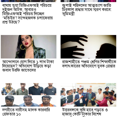
বাঘায় ভুয়া ডিজিএফআই পরিচয়ে
জুলাই শহিদদের আত্মত্যাগ জাতি
দুইজন আটক, আবারও
চিরকাল শ্রদ্ধার সাথে স্মরণ করবে:
ডিজিএফআই পরিচয় দিচ্ছেন
ভূমিমন্ত্রী
‘মতিউর’! সন্দেহজনক চলাফেরায়
প্রশ্ন উঠছে?
আন্দোলনে যোগ দিতে ১ লাখ টাকা
রাজশাহীতে পঞ্চম শ্রেণির শিক্ষার্থীকে
নিয়েছেন? অভিযোগ উড়িয়ে কড়া
বলাৎকারের অভিযোগে যুবক গ্রেপ্তার
জবাব উরফি জাভেদের
নগরীতে নারীসহ মাদক কারবারি
উত্তরবঙ্গকে কৃষি হাবে গড়তে ৩
গ্রেফতার ১০
হাজার কোটি টাকার বিশেষ