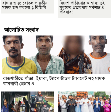
বাঘায় ৬৭০ বোতল ভারতীয়
বিদেশ পাঠানোর আশ্বাস: দুুই
মাদক জব্দ করলো ১ বিজিবি
যুবকের প্রতারণায় সর্বশান্ত ৪
পরিবার!
আলোচিত সংবাদ
রাজশাহীতে গাঁজা, ইয়াবা, ট্যাপেন্টাডল ট্যাবলেট সহ মাদক
কারবারী গ্রেপ্তার ৪