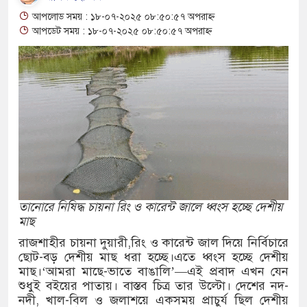
আশ্বাস: দুুই যুবকের প্রতারণায় সর্বশান্ত ৪ পরিবার!
আপলোড সময় : ১৮-০৭-২০২৫ ০৮:৫০:৫৭ অপরাহ্ন
জা, ইয়াবা, ট্যাপেন্টাডল ট্যাবলেট সহ মাদক কারবারী
আপডেট সময় : ১৮-০৭-২০২৫ ০৮:৫০:৫৭ অপরাহ্ন
সের মুখোমুখি সংঘর্ষে নিহত বেড়ে ৯
ে থেকে দ্বিতীয় দিন শেষ করল বাংলাদেশ
নিয়ে আরও ৩ শিশুর মৃত্যু
ইয়েমেনের সেনাঘাঁটি ইরান সমর্থিত হুথির নিশানায়,
তানোরে নিষিদ্ধ চায়না রিং ও কারেন্ট জালে ধ্বংস হচ্ছে দেশীয়
মাছ
িতায় ইয়ুথ চেঞ্জমেকার্স নেটওয়ার্কের উদ্যোগে
রাজশাহীর চায়না দুয়ারী,রিং ও কারেন্ট জাল দিয়ে নির্বিচারে
ছোট-বড় দেশীয় মাছ ধরা হচ্ছে।এতে ধ্বংস হচ্ছে দেশীয়
 বৃক্ষরোপণ ও চারা বিতরণ কর্মসূচির উদ্বোধন
মাছ।‘আমরা মাছে-ভাতে বাঙালি’—এই প্রবাদ এখন যেন
শুধুই বইয়ের পাতায়। বাস্তব চিত্র তার উল্টো। দেশের নদ-
গে আক্রান্ত অসহায় রোগীর পাশে পুঠিয়ার এসিল্যান্ড
নদী, খাল-বিল ও জলাশয়ে একসময় প্রাচুর্য ছিল দেশীয়