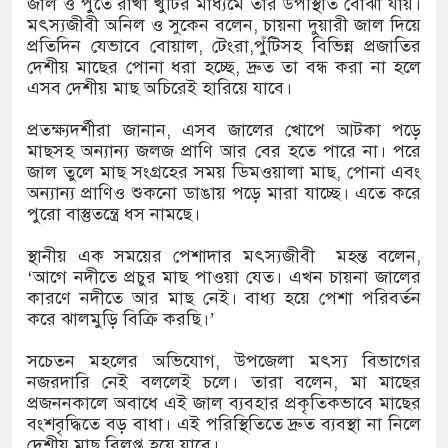
জাল ও পুঁতে রাখা খুঁটির মাধ্যমে তার উপস্থিতি বোঝা যায়।
মৎস্যজীবী অনিল ও সুকেন বলেন, চায়না দুয়ারী জাল দিয়ে
প্রতিদিন যেভাবে বোয়াল, টেংরা,পুঁটিসহ বিভিন্ন প্রজাতির
দেশীয় মাছের পোনা ধরা হচ্ছে, দ্রুত তা বন্ধ করা না হলে
এসব দেশীয় মাছ অচিরেই হারিয়ে যাবে।
প্রতক্ষ্যদর্শীরা জানান, এসব জালের খোপে আটকা পড়ে
মাছসহ অন্যান্য জলজ প্রাণি আর বের হতে পারে না। পরে
জাল তুলে মাছ সংগ্রহের সময় ডিমওয়ালা মাছ, পোনা এবং
অন্যান্য প্রাণিও শুকনো ডাঙায় পড়ে মারা যাচ্ছে। এতে করে
পুরো বাস্তুতন্ত্রে ধস নামছে।
স্থানীয় এক সময়ের পেশাদার মৎস্যজীবী মহন্ত বলেন,
‘আগে নদীতে প্রচুর মাছ পাওয়া যেত। এখন চায়না জালের
কারণে নদীতে আর মাছ নেই। বাধ্য হয়ে পেশা পরিবর্তন
করে ঝালমুড়ি বিক্রি করছি।’
সচেতন মহলের অভিযোগ, উপজেলা মৎস্য বিভাগের
নজরদারি নেই বললেই চলে। তারা বলেন, মা মাছের
প্রজননকালে অবাধে এই জাল ব্যবহার প্রকৃতিকভাবে মাছের
বংশবৃদ্ধিতে বড় বাধা। এই পরিস্থিতিতে দ্রুত ব্যবস্থা না নিলে
দেশীয় মাছ বিলুপ্ত হয়ে যাবে।