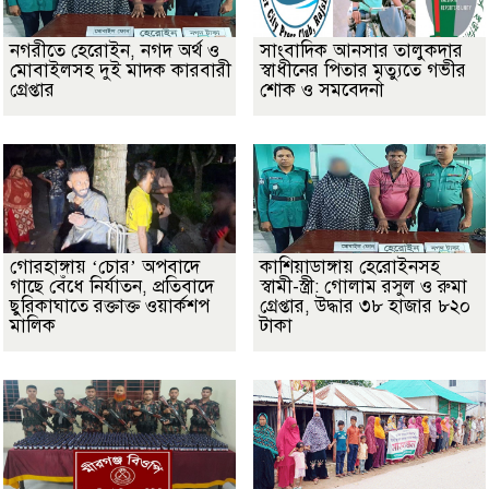
নগরীতে হেরোইন, নগদ অর্থ ও
সাংবাদিক আনসার তালুকদার
মোবাইলসহ দুই মাদক কারবারী
স্বাধীনের পিতার মৃত্যুতে গভীর
গ্রেপ্তার
শোক ও সমবেদনা
গোরহাঙ্গায় ‘চোর’ অপবাদে
কাশিয়াডাঙ্গায় হেরোইনসহ
গাছে বেঁধে নির্যাতন, প্রতিবাদে
স্বামী-স্ত্রী: গোলাম রসুল ও রুমা
ছুরিকাঘাতে রক্তাক্ত ওয়ার্কশপ
গ্রেপ্তার, উদ্ধার ৩৮ হাজার ৮২০
মালিক
টাকা