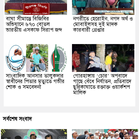
বাঘা সীমান্তে বিজিবির
নগরীতে হেরোইন, নগদ অর্থ ও
অভিযানে ৬৭০ বোতল
মোবাইলসহ দুই মাদক
ভারতীয় এসকাফ সিরাপ জব্দ
কারবারী গ্রেপ্তার
সাংবাদিক আনসার তালুকদার
গোরহাঙ্গায় ‘চোর’ অপবাদে
স্বাধীনের পিতার মৃত্যুতে গভীর
গাছে বেঁধে নির্যাতন, প্রতিবাদে
শোক ও সমবেদনা
ছুরিকাঘাতে রক্তাক্ত ওয়ার্কশপ
মালিক
সর্বশেষ সংবাদ