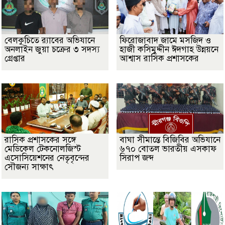
বেলকুচিতে র‌্যাবের অভিযানে
ফিরোজাবাদ জামে মসজিদ ও
অনলাইন জুয়া চক্রের ৩ সদস্য
হাজী কসিমুদ্দীন ঈদগাহ উন্নয়নে
গ্রেপ্তার
আশ্বাস রাসিক প্রশাসকের
​রাসিক প্রশাসকের সঙ্গে
বাঘা সীমান্তে বিজিবির অভিযানে
মেডিকেল টেকনোলজিস্ট
৬৭০ বোতল ভারতীয় এসকাফ
এসোসিয়েশনের নেতৃবৃন্দের
সিরাপ জব্দ
সৌজন্য সাক্ষাৎ