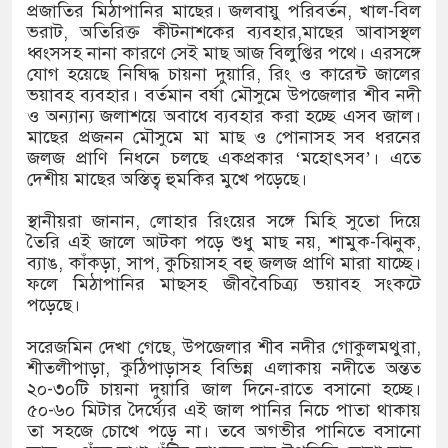
প্রজাতির মিঠাপানির মাছের। জলবায়ু পরিবর্তন, খাল-বিল
ভরাট, অতিরিক্ত কীটনাশকের ব্যবহার,মাছের আবাসস্থল
ধ্বংসসহ নানা কারণে সেই মাছ আজ বিলুপ্তির পথে। এরসঙ্গে
ডিজিএফআই পরিচয়ে দুইজন আটক, আবারও
যোগ হয়েছে নিষিদ্ধ চায়না দুয়ারি, রিং ও কারেন্ট জালের
ভয়াবহ ব্যবহার। বর্তমান বর্ষা মৌসুমে উপজেলার শীব নদী
দিচ্ছেন ‘মতিউর’! সন্দেহজনক চলাফেরায় প্রশ্ন
ও অন্যান্য জলাশয়ে অবাধে ব্যবহার করা হচ্ছে এসব জাল।
মাছের প্রজনন মৌসুমে মা মাছ ও পোনাসহ সব ধরনের
জলজ প্রাণি নিধনে চলছে একপ্রকার ‘মহোৎসব’। এতে
দেশীয় মাছের অস্তিত্ব হুমকির মুখে পড়েছে।
সটিআই’র অনুমোদনহীন দই, মিষ্টি ও ঘি বিক্রেতাকে
স্থানীয়রা জানান, লোহার রিংয়ের সঙ্গে মিহি সুতো দিয়ে
তৈরি এই জালে আটকা পড়ে শুধু মাছ নয়, শামুক-ঝিনুক,
ব্যাঙ, কাঁকড়া, সাপ, কুচিয়াসহ বহু জলজ প্রাণি মারা যাচ্ছে।
 বোতল স্ক্যাফসহ নারী মাদক কারবারি গ্রেপ্তার
ফলে মিঠাপানির মাছসহ জীববৈচিত্র্য ভয়াবহ সংকটে
পড়েছে।
সরেজমিন দেখা গেছে, উপজেলার শীব নদীর গোকুলমথুরা,
শীতলীপাড়া, কুঠিপাড়াসহ বিভিন্ন এলাকায় নদীতে অন্তত
২০-৩০টি চায়না দুয়ারি জাল দিনে-রাতে বসানো হচ্ছে।
৫০-৬০ মিটার দৈর্ঘ্যের এই জাল পানির নিচে পাতা থাকায়
তা সহজে চোখে পড়ে না। তবে অগভীর পানিতে বসানো