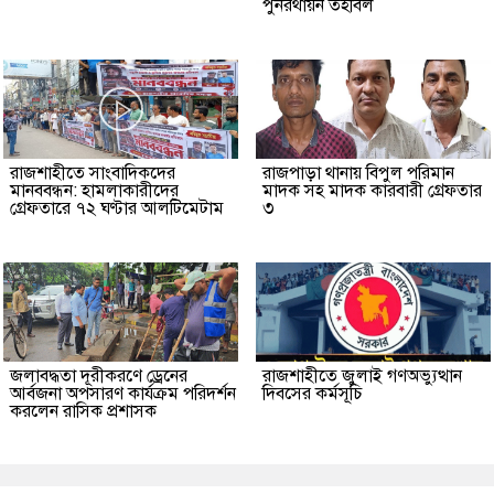
পুনরর্থায়ন তহবিল
রাজশাহীতে সাংবাদিকদের
রাজপাড়া থানায় বিপুল পরিমান
মানববন্ধন: হামলাকারীদের
মাদক সহ মাদক কারবারী গ্রেফতার
গ্রেফতারে ৭২ ঘণ্টার আলটিমেটাম
৩
জলাবদ্ধতা দূরীকরণে ড্রেনের
রাজশাহীতে জুলাই গণঅভ্যুত্থান
আর্বজনা অপসারণ কার্যক্রম পরিদর্শন
দিবসের কর্মসূচি
করলেন রাসিক প্রশাসক