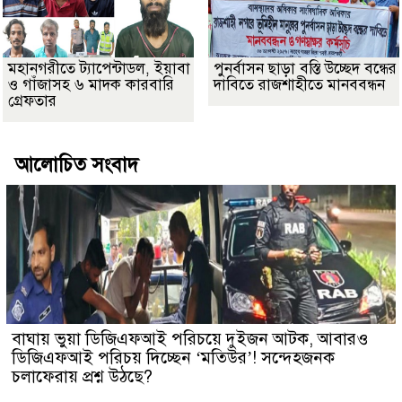
মহানগরীতে ট্যাপেন্টাডল, ইয়াবা
পুনর্বাসন ছাড়া বস্তি উচ্ছেদ বন্ধের
ও গাঁজাসহ ৬ মাদক কারবারি
দাবিতে রাজশাহীতে মানববন্ধন
গ্রেফতার
আলোচিত সংবাদ
বাঘায় ভুয়া ডিজিএফআই পরিচয়ে দুইজন আটক, আবারও
ডিজিএফআই পরিচয় দিচ্ছেন ‘মতিউর’! সন্দেহজনক
চলাফেরায় প্রশ্ন উঠছে?