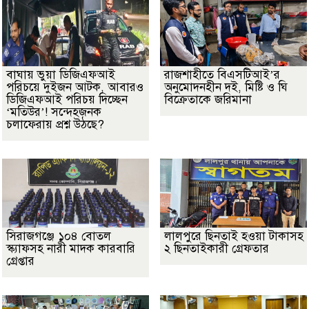
বাঘায় ভুয়া ডিজিএফআই
রাজশাহীতে বিএসটিআই’র
পরিচয়ে দুইজন আটক, আবারও
অনুমোদনহীন দই, মিষ্টি ও ঘি
ডিজিএফআই পরিচয় দিচ্ছেন
বিক্রেতাকে জরিমানা
‘মতিউর’! সন্দেহজনক
চলাফেরায় প্রশ্ন উঠছে?
সিরাজগঞ্জে ১০৪ বোতল
লালপুরে ছিনতাই হওয়া টাকাসহ
স্ক্যাফসহ নারী মাদক কারবারি
২ ছিনতাইকারী গ্রেফতার
গ্রেপ্তার