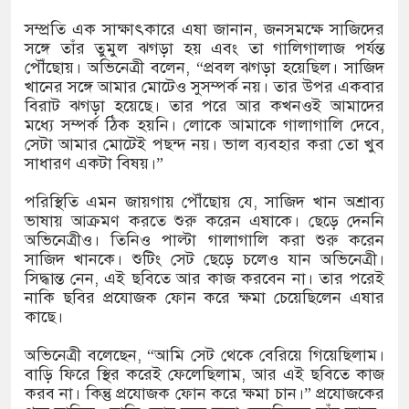
তার
সম্প্রতি এক সাক্ষাৎকারে এষা জানান, জনসমক্ষে সাজিদের
সঙ্গে তাঁর তুমুল ঝগড়া হয় এবং তা গালিগালাজ পর্যন্ত
ম্পার ট্রাকে অভিনব কৌশলে লুকানো সোয়া কোটি
পৌঁছোয়। অভিনেত্রী বলেন, “প্রবল ঝগড়া হয়েছিল। সাজিদ
খানের সঙ্গে আমার মোটেও সুসম্পর্ক নয়। তার উপর একবার
রা জব্দ
বিরাট ঝগড়া হয়েছে। তার পরে আর কখনওই আমাদের
মধ্যে সম্পর্ক ঠিক হয়নি। লোকে আমাকে গালাগালি দেবে,
ক্ষেপ কাটিয়ে রেকর্ড গড়ে মেসির জোড়া গোল, বড় জয়
সেটা আমার মোটেই পছন্দ নয়। ভাল ব্যবহার করা তো খুব
সাধারণ একটা বিষয়।”
পরিস্থিতি এমন জায়গায় পৌঁছোয় যে, সাজিদ খান অশ্রাব্য
রানোর পর ব্যাটেই জবাব, অস্ট্রেলিয়ার বিপক্ষে মিরাজের
ভাষায় আক্রমণ করতে শুরু করেন এষাকে। ছেড়ে দেননি
অভিনেত্রীও। তিনিও পাল্টা গালাগালি করা শুরু করেন
সাজিদ খানকে। শুটিং সেট ছেড়ে চলেও যান অভিনেত্রী।
সিদ্ধান্ত নেন, এই ছবিতে আর কাজ করবেন না। তার পরেই
নাকি ছবির প্রযোজক ফোন করে ক্ষমা চেয়েছিলেন এষার
কাছে।
অভিনেত্রী বলেছেন, “আমি সেট থেকে বেরিয়ে গিয়েছিলাম।
বাড়ি ফিরে স্থির করেই ফেলেছিলাম, আর এই ছবিতে কাজ
করব না। কিন্তু প্রযোজক ফোন করে ক্ষমা চান।” প্রযোজকের