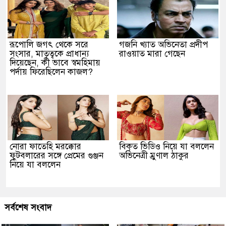
রূপোলি জগৎ থেকে সরে
গজনি খ্যাত অভিনেতা প্রদীপ
সংসার, মাতৃত্বকে প্রাধান্য
রাওয়াত মারা গেছেন
দিয়েছেন, কী ভাবে স্বমহিমায়
পর্দায় ফিরেছিলেন কাজল?
নোরা ফাতেহি মরক্কোর
বিকৃত ভিডিও নিয়ে যা বললেন
ফুটবলারের সঙ্গে প্রেমের গুঞ্জন
অভিনেত্রী ম্রুণাল ঠাকুর
নিয়ে যা বললেন
সর্বশেষ সংবাদ