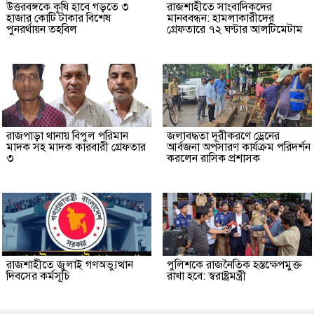
উত্তরবঙ্গকে কৃষি হাবে গড়তে ৩
রাজশাহীতে সাংবাদিকদের
হাজার কোটি টাকার বিশেষ
মানববন্ধন: হামলাকারীদের
পুনরর্থায়ন তহবিল
গ্রেফতারে ৭২ ঘণ্টার আলটিমেটাম
রাজপাড়া থানায় বিপুল পরিমান
জলাবদ্ধতা দূরীকরণে ড্রেনের
মাদক সহ মাদক কারবারী গ্রেফতার
আর্বজনা অপসারণ কার্যক্রম পরিদর্শন
৩
করলেন রাসিক প্রশাসক
রাজশাহীতে জুলাই গণঅভ্যুত্থান
পুলিশকে রাজনৈতিক হস্তক্ষেপমুক্ত
দিবসের কর্মসূচি
রাখা হবে: স্বরাষ্ট্রমন্ত্রী