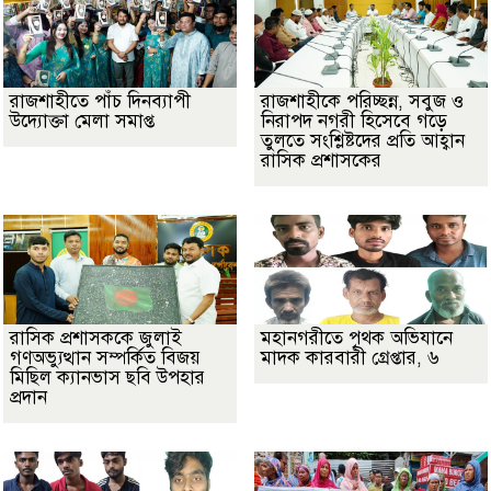
রাজশাহীতে পাঁচ দিনব্যাপী
রাজশাহীকে পরিচ্ছন্ন, সবুজ ও
উদ্যোক্তা মেলা সমাপ্ত
নিরাপদ নগরী হিসেবে গড়ে
তুলতে সংশ্লিষ্টদের প্রতি আহ্বান
রাসিক প্রশাসকের
রাসিক প্রশাসককে জুলাই
মহানগরীতে পৃথক অভিযানে
গণঅভ্যুত্থান সম্পর্কিত বিজয়
মাদক কারবারী গ্রেপ্তার, ৬
মিছিল ক্যানভাস ছবি উপহার
প্রদান