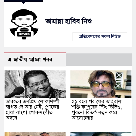
তামান্না হাবিব নিশু
প্রতিবেদকের সকল নিউজ
এ জাতীয় আরো খবর
ভারতের জনপ্রিয় লোকশিল্পী
২১ বছর পর ফের ভাইরাল
স্বাগত দে আর নেই, শোকের
শক্তি কাপুরের স্টিং ভিডিও,
ছায়া বাংলা লোকসংগীত
পুরনো বিতর্ক নতুন করে
অঙ্গনে
আলোচনায়