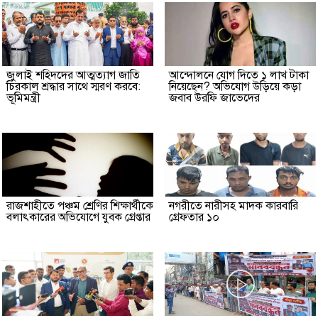
জুলাই শহিদদের আত্মত্যাগ জাতি
আন্দোলনে যোগ দিতে ১ লাখ টাকা
চিরকাল শ্রদ্ধার সাথে স্মরণ করবে:
নিয়েছেন? অভিযোগ উড়িয়ে কড়া
ভূমিমন্ত্রী
জবাব উরফি জাভেদের
রাজশাহীতে পঞ্চম শ্রেণির শিক্ষার্থীকে
নগরীতে নারীসহ মাদক কারবারি
বলাৎকারের অভিযোগে যুবক গ্রেপ্তার
গ্রেফতার ১০