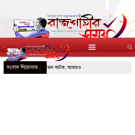
সংবাদ শিরোনাম :
 ডিজিএফআই পরিচয়ে দুইজন আটক, আবারও
 দিচ্ছেন ‘মতিউর’! সন্দেহজনক চলাফেরায় প্রশ্ন
এসটিআই’র অনুমোদনহীন দই, মিষ্টি ও ঘি বিক্রেতাকে
৪ বোতল স্ক্যাফসহ নারী মাদক কারবারি গ্রেপ্তার