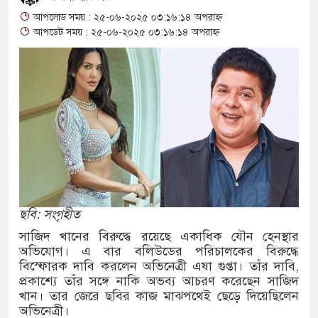
ফতার নন রাবি শিক্ষক, সংবাদ সম্মেলনে ক্ষোভ
আপলোড সময় : ২৫-০৬-২০২৫ ০৩:১৬:১৪ অপরাহ্ন
বারের
আপডেট সময় : ২৫-০৬-২০২৫ ০৩:১৬:১৪ অপরাহ্ন
ন্যায় মৃত বেড়ে ৯৫, ক্ষতিগ্রস্ত ১১ লাখ মানুষ
যক্ত পুকুর থেকে অজ্ঞাত যুবকের মরদেহ উদ্ধার
মান্তে বিজিবির পৃথক অভিযানে ১৫৬ বোতল ভারতীয়
কসমেটিকস উদ্ধার
ষি শ্রমিক নিয়োগে আবেদন শুরু, ওমানে ৫ হাজার শ্রমিক
ছবি: সংগৃহীত
সাজিদ খানের বিরুদ্ধে রয়েছে একাধিক যৌন হেনস্থার
ে সংঘর্ষে দুই ইসরায়েলি রিজার্ভ সেনা নিহত, সীমান্তে
অভিযোগ। এ বার বলিউডের পরিচালকের বিরুদ্ধে
বিস্ফোরক দাবি করলেন অভিনেত্রী এষা গুপ্তা। তাঁর দাবি,
প্রকাশ্যে তাঁর সঙ্গে নাকি অভব্য আচরণ করেছেন সাজিদ
খান। তার জেরে ছবির কাজ মাঝপথেই ছেড়ে দিয়েছিলেন
জীগঞ্জে ছয় বছরের শিশুকে ধর্ষণের অভিযোগে
অভিনেত্রী।