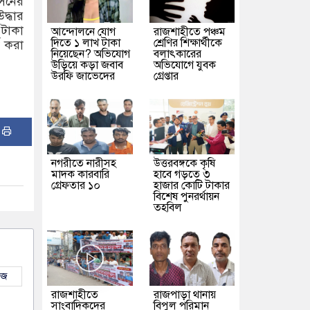
েনের
দ্ধার
 টাকা
আন্দোলনে যোগ
রাজশাহীতে পঞ্চম
দিতে ১ লাখ টাকা
শ্রেণির শিক্ষার্থীকে
ক করা
নিয়েছেন? অভিযোগ
বলাৎকারের
উড়িয়ে কড়া জবাব
অভিযোগে যুবক
উরফি জাভেদের
গ্রেপ্তার
:
নগরীতে নারীসহ
উত্তরবঙ্গকে কৃষি
মাদক কারবারি
হাবে গড়তে ৩
গ্রেফতার ১০
হাজার কোটি টাকার
বিশেষ পুনরর্থায়ন
তহবিল
উজ
রাজশাহীতে
রাজপাড়া থানায়
সাংবাদিকদের
বিপুল পরিমান