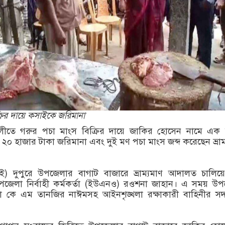
্রির দায়ে কসাইকে জরিমানা
ালীতে গরুর পচা মাংস বিক্রির দায়ে জাকির হোসেন নামে এক 
 ২০ হাজার টাকা জরিমানা এবং দুই মণ পচা মাংস জব্দ করেছেন ভ্রাম
াই) দুপুরে উপজেলার বাগাট বাজারে ভ্রাম্যমাণ আদালত চালি
জেলা নির্বাহী কর্মকর্তা (ইউএনও) রওশনা জাহান। এ সময় উ
কর্তা কে এম তানজির নাঈমসহ আইনশৃঙ্খলা রক্ষাকারী বাহিনীর সদ