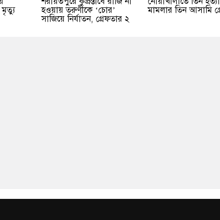
ে
শরীয়তপুরে কুপ্রস্তাবে রাজি না
নোয়াখালীতে তিন হত্যা
ৃত্যু
হওয়ায় তরুণীকে ‘চোর’
মামলার তিন আসামি গ্রে
সাজিয়ে নির্যাতন, গ্রেফতার ২