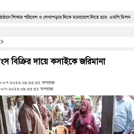
িক্ষার পরিবেশ ও লেখাপড়ার দিকে মনোযোগ দিতে হবে: এমপি মিলন
য়ায় জুলাই শহীদ আলী রায়হানের দ্বিতীয় মৃত্যুবার্ষিকী পালিত
নিজস্ব জমি ক্রয় উপলক্ষে চতুর্বেদী সার্বজনীন মন্দিরে কীর্তন ও আনন্দ মহো
াংস বিক্রির দায়ে কসাইকে জরিমানা
ভিযানে ভ্রাম্যমান আদালতে এক মাসের কারাদণ্ড
খালে মাছ ধরতে গিয়ে পানিতে ডুবে শিশুর মৃত্যু
-০৭-২০২৬ ০৯:৫৫:৫২ অপরাহ্ন
০৭-২০২৬ ০৯:৫৫:৫২ অপরাহ্ন
রি গ্রেপ্তার, আড়াই কেজি গাঁজা উদ্ধার
 মত চালু হলো শিশুদের সফট ইনডোর প্লে-গ্রাউন্ড 'পিএস ডিজনিল্যান্ডে প্লে-গ্রা
ি গ্রেফতার ১৪
ব্রাহ্মণবাড়িয়ায় পূর্ববিরোধের জেরে দুই পক্ষের সংঘর্ষ, 
 ‘চোর’ সাজিয়ে নির্যাতন, গ্রেফতার ২