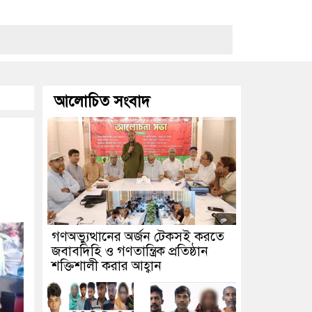
আলোচিত সংবাদ
ৎসব
গণঅভ্যুত্থানের অর্জন টেকসই করতে
উন্ড
জবাবদিহি ও গণতান্ত্রিক প্রতিষ্ঠান
শক্তিশালী করার আহ্বান
আহত ৩০