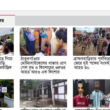
বর
তে গিয়ে
ঠাকুরগাঁওয়ে
ব্রাহ্মণবাড়িয়ায় পূর্ববি
াড়ি,
মোটরসাইকেলের ধাক্কায় প্রাণ
জেরে দুই পক্ষের সংঘর্ষ
্মান্তিক
গেল বৃদ্ধ ও কিশোরের,গুরুতর
আহত ৩০
আহত আরও এক কিশোর