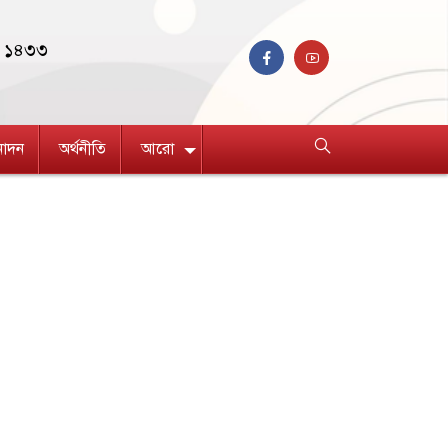
ণ ১৪৩৩
নোদন
অর্থনীতি
আরো