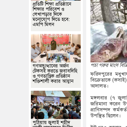
প্রতিটি শিক্ষা প্রতিষ্ঠানে
শিক্ষার পরিবেশ ও
লেখাপড়ার দিকে
মনোযোগ দিতে হবে:
এমপি মিলন
পচা গরুর মাংস বিক
গণঅভ্যুত্থানের অর্জন
টেকসই করতে জবাবদিহি
ফরিদপুরের মধুখ
ও গণতান্ত্রিক প্রতিষ্ঠান
বিক্রেতাকে (কসাই)
শক্তিশালী করার আহ্বান
আদালত।
মঙ্গলবার (৭ জুল
জরিমানা করেন উপ
প্রাণিসম্পদ কর্ম
উপস্থিত ছিলেন।
পুঠিয়ায় জুলাই শহীদ