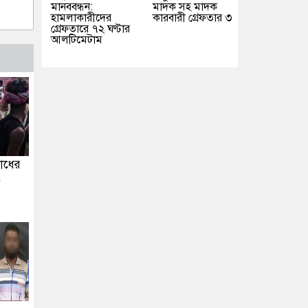
মানববন্ধন:
মাদক সহ মাদক
হামলাকারীদের
কারবারী গ্রেফতার ৩
গ্রেফতারে ৭২ ঘণ্টার
আলটিমেটাম
রোধের
,