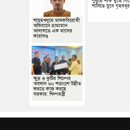
পুকুরে শাক ধুতে গিয়
পানিতে ডুবে গৃহবধূর ম
শাহমখদুমে মাদকবিরোধী
অভিযানে ভ্রাম্যমান
আদালতে এক মাসের
কারাদণ্ড
ক্ষুদ্র ও কুটির শিল্পের
অবদান ৬০ শতাংশে উন্নীত
করতে কাজ করছে
সরকার: শিল্পমন্ত্রী