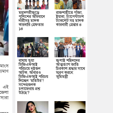
মহানগরীজুড়ে
রাজশাহীতে গাঁজা,
পুলিশের অভিযানে
ইয়াবা, ট্যাপেন্টাডল
নারীসহ মাদক
ট্যাবলেট সহ মাদক
কারবারি গ্রেফতার
কারবারী গ্রেপ্তার ৪
১৪
বাঘায় ভুয়া
জুলাই শহিদদের
ডিজিএফআই
আত্মত্যাগ জাতি
মাংস
পরিচয়ে দুইজন
চিরকাল শ্রদ্ধার সাথে
্যমাণ
আটক, আবারও
স্মরণ করবে:
ডিজিএফআই পরিচয়
ভূমিমন্ত্রী
দিচ্ছেন ‘মতিউর’!
সন্দেহজনক
য়ে এই
চলাফেরায় প্রশ্ন
পজেলা
উঠছে?
স্যরা