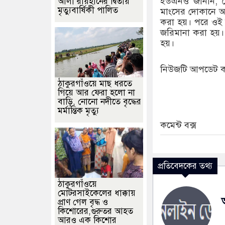
ইউএনও জানান, গ
আলী রায়হানের দ্বিতীয়
মৃত্যুবার্ষিকী পালিত
মাংসের দোকানে অভ
করা হয়। পরে ওই ম
জরিমানা করা হয়। 
হয়।
নিউজটি আপডেট ক
ঠাকুরগাঁওয়ে মাছ ধরতে
গিয়ে আর ফেরা হলো না
বাড়ি, নোনো নদীতে বৃদ্ধের
মর্মান্তিক মৃত্যু
কমেন্ট বক্স
প্রতিবেদকের তথ্য
ঠাকুরগাঁওয়ে
মোটরসাইকেলের ধাক্কায়
প্রাণ গেল বৃদ্ধ ও
কিশোরের,গুরুতর আহত
আরও এক কিশোর