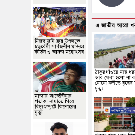
এ জাতীয় আরো খ
নিজস্ব জমি ক্রয় উপলক্ষে
চতুর্বেদী সার্বজনীন মন্দিরে
কীর্তন ও আনন্দ মহোৎসব
ঠাকুরগাঁওয়ে মাছ ধর
আর ফেরা হলো না ব
নোনো নদীতে বৃদ্ধের মর
মৃত্যু
মান্দায় আর্জেন্টিনার
পতাকা নামাতে গিয়ে
বিদ্যুৎস্পৃষ্টে কিশোরের
মৃত্যু