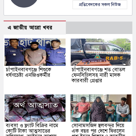
প্রতিবেদকের সকল নিউজ
এ জাতীয় আরো খবর
চাঁপাইনবাবগঞ্জে শিশুকে
চাঁপাইনবাবগঞ্জে শত বোতল
ধর্ষণচেষ্টা এনজিওকর্মীর
ফেনসিডিলসহ নারী মাদক
কারবারী গ্রেপ্তার
ব্যবসা ও ফ্ল্যাট বিক্রির নামে
সোনামসজিদ স্থলবন্দর দিয়ে
কোটি টাকা আত্মসাতের
এক বছর পর দেশে ফিরলেন