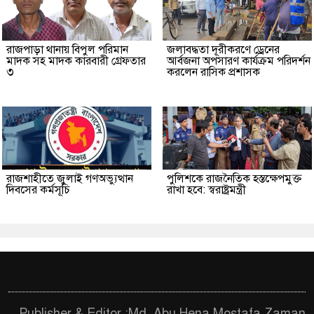
রাজপাড়া থানায় বিপুল পরিমান
জলাবদ্ধতা দূরীকরণে ড্রেনের
মাদক সহ মাদক কারবারী গ্রেফতার
আর্বজনা অপসারণ কার্যক্রম পরিদর্শন
৩
করলেন রাসিক প্রশাসক
রাজশাহীতে জুলাই গণঅভ্যুত্থান
পুলিশকে রাজনৈতিক হস্তক্ষেপমুক্ত
দিবসের কর্মসূচি
রাখা হবে: স্বরাষ্ট্রমন্ত্রী
Publisher & Editor :Md. Abu Hena Mostafa Zaman