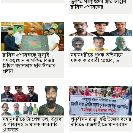
তুলতে সংশ্লিষ্টদের প্রতি আহ্বান
রাসিক প্রশাসকের
রাসিক প্রশাসককে জুলাই
মহানগরীতে পৃথক অভিযানে
গণঅভ্যুত্থান সম্পর্কিত বিজয়
মাদক কারবারী গ্রেপ্তার, ৬
মিছিল ক্যানভাস ছবি উপহার
প্রদান
মহানগরীতে ট্যাপেন্টাডল, ইয়াবা
পুনর্বাসন ছাড়া বস্তি উচ্ছেদ বন্ধের
ও গাঁজাসহ ৬ মাদক কারবারি
দাবিতে রাজশাহীতে মানববন্ধন
গ্রেফতার