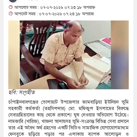
ফতার নন রাবি শিক্ষক, সংবাদ সম্মেলনে ক্ষোভ
আপলোড সময় : ০৭-০৭-২০২৬ ০৭:২৩:১৮ অপরাহ্ন
ারের
আপডেট সময় : ০৭-০৭-২০২৬ ০৭:২৩:১৮ অপরাহ্ন
ন্যায় মৃত বেড়ে ৯৫, ক্ষতিগ্রস্ত ১১ লাখ মানুষ
যক্ত পুকুর থেকে অজ্ঞাত যুবকের মরদেহ উদ্ধার
ান্তে বিজিবির পৃথক অভিযানে ১৫৬ বোতল ভারতীয়
কসমেটিকস উদ্ধার
ি শ্রমিক নিয়োগে আবেদন শুরু, ওমানে ৫ হাজার শ্রমিক
ছবি: সংগৃহীত
চাঁপাইনবাবগঞ্জের ভোলাহাট উপজেলার জামবাড়িয়া ইউনিয়ন ভূমি
 সংঘর্ষে দুই ইসরায়েলি রিজার্ভ সেনা নিহত, সীমান্তে
সহকারী কর্মকর্তা (তহসিলদার) মো. মফিজুল ইসলামের বিরুদ্ধে
সেবাগ্রহিতাদের কাছ থেকে প্রকাশ্যে ঘুষ নেওয়ার অভিযোগ উঠেছে।
নামজারি (খারিজ), খাজনা আদায়সহ ভূমি-সংক্রান্ত বিভিন্ন সেবা প্রদানে
তার এই অবৈধ অর্থ গ্রহণের একটি ভিডিও সামাজিক যোগাযোগমাধ্যম
ীগঞ্জে ছয় বছরের শিশুকে ধর্ষণের অভিযোগে
ফেসবুকে ছড়িয়ে পড়ার পর এলাকায় ব্যাপক আলোড়ন ও