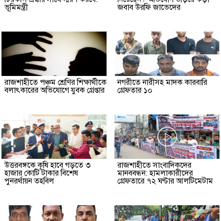
ভূমিমন্ত্রী
জবাব উরফি জাভেদের
রাজশাহীতে পঞ্চম শ্রেণির শিক্ষার্থীকে
নগরীতে নারীসহ মাদক কারবারি
বলাৎকারের অভিযোগে যুবক গ্রেপ্তার
গ্রেফতার ১০
উত্তরবঙ্গকে কৃষি হাবে গড়তে ৩
রাজশাহীতে সাংবাদিকদের
হাজার কোটি টাকার বিশেষ
মানববন্ধন: হামলাকারীদের
পুনরর্থায়ন তহবিল
গ্রেফতারে ৭২ ঘণ্টার আলটিমেটাম