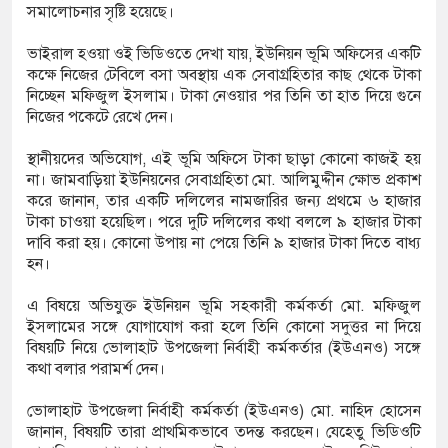
সমালোচনার সৃষ্টি হয়েছে।
তার
ভাইরাল হওয়া ওই ভিডিওতে দেখা যায়, ইউনিয়ন ভূমি অফিসের একটি
্পার ট্রাকে অভিনব কৌশলে লুকানো সোয়া কোটি
কক্ষে নিজের টেবিলে বসা অবস্থায় এক সেবাগ্রহিতার কাছ থেকে টাকা
নিচ্ছেন মফিজুল ইসলাম। টাকা নেওয়ার পর তিনি তা হাত দিয়ে গুনে
রা জব্দ
নিজের পকেটে রেখে দেন।
ক্ষেপ কাটিয়ে রেকর্ড গড়ে মেসির জোড়া গোল, বড় জয়
স্থানীয়দের অভিযোগ, এই ভূমি অফিসে টাকা ছাড়া কোনো কাজই হয়
না। জামবাড়িয়া ইউনিয়নের সেবাগ্রহিতা মো. আলিমুদ্দীন ক্ষোভ প্রকাশ
করে জানান, তার একটি দলিলের নামজারির জন্য প্রথমে ৬ হাজার
টাকা চাওয়া হয়েছিল। পরে দুটি দলিলের কথা বললে ৯ হাজার টাকা
রানোর পর ব্যাটেই জবাব, অস্ট্রেলিয়ার বিপক্ষে মিরাজের
দাবি করা হয়। কোনো উপায় না পেয়ে তিনি ৯ হাজার টাকা দিতে বাধ্য
হন।
এ বিষয়ে অভিযুক্ত ইউনিয়ন ভূমি সহকারী কর্মকর্তা মো. মফিজুল
ইসলামের সঙ্গে যোগাযোগ করা হলে তিনি কোনো সদুত্তর না দিয়ে
বিষয়টি নিয়ে ভোলাহাট উপজেলা নির্বাহী কর্মকর্তার (ইউএনও) সঙ্গে
কথা বলার পরামর্শ দেন।
ভোলাহাট উপজেলা নির্বাহী কর্মকর্তা (ইউএনও) মো. নাহিদ হোসেন
জানান, বিষয়টি তারা প্রাথমিকভাবে তদন্ত করছেন। যেহেতু ভিডিওটি