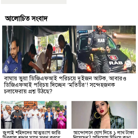
আলোচিত সংবাদ
বাঘায় ভুয়া ডিজিএফআই পরিচয়ে দুইজন আটক, আবারও
ডিজিএফআই পরিচয় দিচ্ছেন ‘মতিউর’! সন্দেহজনক
চলাফেরায় প্রশ্ন উঠছে?
জুলাই শহিদদের আত্মত্যাগ জাতি
আন্দোলনে যোগ দিতে ১ লাখ টাকা
চিরকাল শ্রদ্ধার সাথে স্মরণ করবে:
নিয়েছেন? অভিযোগ উড়িয়ে কড়া