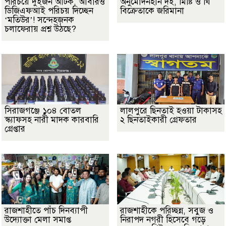
পরিচয়ে দুইজন আটক, আবারও
অনুমোদনহীন দই, মিষ্টি ও ঘি
ডিজিএফআই পরিচয় দিচ্ছেন
বিক্রেতাকে জরিমানা
‘মতিউর’! সন্দেহজনক
চলাফেরায় প্রশ্ন উঠছে?
সিরাজগঞ্জে ১০৪ বোতল
লালপুরে ছিনতাই হওয়া টাকাসহ
স্ক্যাফসহ নারী মাদক কারবারি
২ ছিনতাইকারী গ্রেফতার
গ্রেপ্তার
রাজশাহীতে পাঁচ দিনব্যাপী
রাজশাহীকে পরিচ্ছন্ন, সবুজ ও
উদ্যোক্তা মেলা সমাপ্ত
নিরাপদ নগরী হিসেবে গড়ে