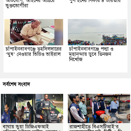
অভিযোগ, আইনের আশ্রয়ে
পুশ ইনের শিকার ৪ ভারতীয়
ভুক্তভোগীরা
চাঁপাইনবাবগঞ্জে তহসিলদারের
চাঁপাইনবাবগঞ্জে পদ্মা ও
‘ঘুষ’ নেওয়ার ভিডিও ভাইরাল
মহানন্দায় ডুবে তিনজন
নিখোঁজ
সর্বশেষ সংবাদ
বাঘায় ভুয়া ডিজিএফআই
রাজশাহীতে বিএসটিআই’র