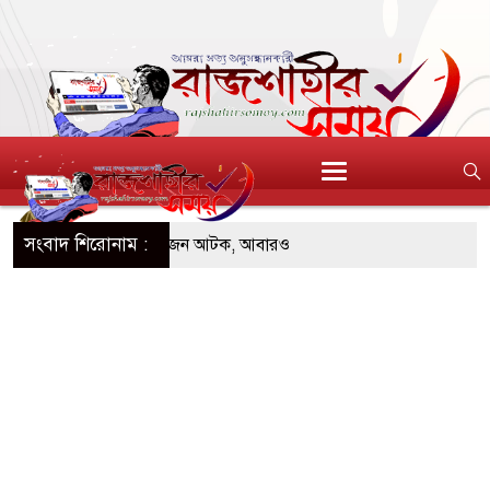
সংবাদ শিরোনাম :
ডিজিএফআই পরিচয়ে দুইজন আটক, আবারও
দিচ্ছেন ‘মতিউর’! সন্দেহজনক চলাফেরায় প্রশ্ন
এসটিআই’র অনুমোদনহীন দই, মিষ্টি ও ঘি বিক্রেতাকে
৪ বোতল স্ক্যাফসহ নারী মাদক কারবারি গ্রেপ্তার