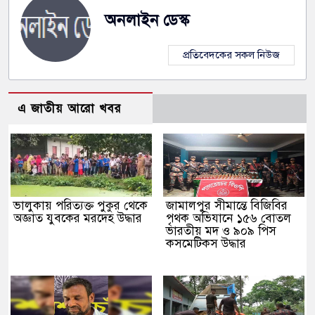
অনলাইন ডেস্ক
প্রতিবেদকের সকল নিউজ
এ জাতীয় আরো খবর
ভালুকায় পরিত্যক্ত পুকুর থেকে
জামালপুর সীমান্তে বিজিবির
অজ্ঞাত যুবকের মরদেহ উদ্ধার
পৃথক অভিযানে ১৫৬ বোতল
ভারতীয় মদ ও ৯০৯ পিস
কসমেটিকস উদ্ধার