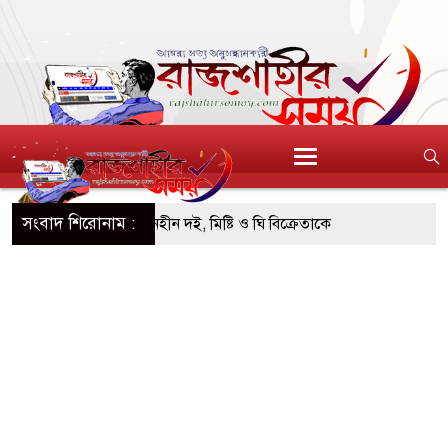
সংবাদ শিরোনাম :
এসটিআই’র অনুমোদনহীন দই, মিষ্টি ও ঘি বিক্রেতাকে
৪ বোতল স্ক্যাফসহ নারী মাদক কারবারি গ্রেপ্তার
াই হওয়া টাকাসহ ২ ছিনতাইকারী গ্রেফতার
চ দিনব্যাপী উদ্যোক্তা মেলা সমাপ্ত
িচ্ছন্ন, সবুজ ও নিরাপদ নগরী হিসেবে গড়ে তুলতে