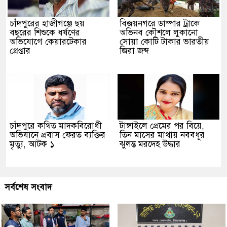
চাঁদপুরের হাজীগঞ্জে ছয়
বিজয়নগরে ডাম্পার ট্রাকে
বছরের শিশুকে ধর্ষণের
অভিনব কৌশলে লুকানো
অভিযোগে কেয়ারটেকার
সোয়া কোটি টাকার ভারতীয়
গ্রেপ্তার
জিরা জব্দ
চাঁদপুরে কথিত মাদকবিরোধী
টাঙ্গাইলে প্রেমের পর বিয়ে,
অভিযানে প্রবাস ফেরত ব্যক্তির
তিন মাসের মাথায় নববধূর
মৃত্যু, আটক ১
ঝুলন্ত মরদেহ উদ্ধার
সর্বশেষ সংবাদ