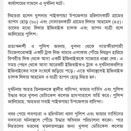
কার্যালয়ের সামনে এ দুর্ঘটনা ঘটে।
ক্ষেপ কাটিয়ে রেকর্ড গড়ে মেসির জোড়া গোল, বড় জয়
নিহতরা হলেন খুলনার পাইকগাছা উপজেলার হরিদাসকাটি গ্রামের
তাপস হোড় (৬০) এবং সোনাতনকাটি গ্রামের দিদার আহমেদ (৪৫)।
তাদের মধ্যে দিদার ইজিবাইক চালক এবং তাপস যাত্রী বলে
রানোর পর ব্যাটেই জবাব, অস্ট্রেলিয়ার বিপক্ষে মিরাজের
জানিয়েছে পুলিশ।
প্রত্যক্ষদর্শী ও পুলিশ জানায়, খুলনা থেকে সাতক্ষীরাগামী
ডিজেলবোঝাই একটি ট্রাক নিজ খামার এলাকায় পৌঁছে নিয়ন্ত্রণ হারিয়ে
ম্পন্ন ক্রীড়াবিদদের জন্য আন্তর্জাতিক মানের জাতীয়
বিপরীত দিক থেকে আসা একটি ইজিবাইককে সজোরে ধাক্কা দেয়। এ
সময় পেছন থেকে আসা আরেকটি ইজিবাইকও ট্রাক ও দুর্ঘটনাকবলিত
গিতা আয়োজন করবে সরকার
ইজিবাইকের সঙ্গে সংঘর্ষে জড়িয়ে পড়ে। এতে ঘটনাস্থলেই ইজিবাইক
চালক দিদার আহমেদ ও যাত্রী তাপস হোড় নিহত হন।
দুর্ঘটনায় আহত তিনজনকে স্থানীয় বাসিন্দা, ফায়ার সার্ভিস এবং পুলিশ
উদ্ধার করে খুলনা মেডিকেল কলেজ হাসপাতালে ভর্তি করে। পুলিশ
জানিয়েছে, আহতরা সবাই পাইকগাছা উপজেলার বাসিন্দা।
খবর পেয়ে লবণচরা ও হরিণটানা থানা পুলিশ এবং ফায়ার সার্ভিসের
সদস্যরা ঘটনাস্থলে পৌঁছে উদ্ধার অভিযান পরিচালনা করেন। পরে
নিহতদের মরদেহ ময়নাতদন্তের জন্য খুলনা মেডিকেল কলেজ