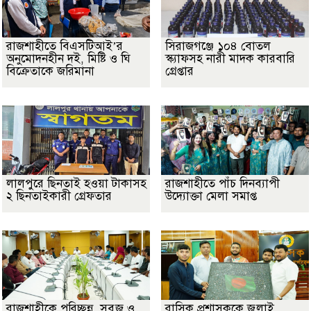
রাজশাহীতে বিএসটিআই’র
সিরাজগঞ্জে ১০৪ বোতল
অনুমোদনহীন দই, মিষ্টি ও ঘি
স্ক্যাফসহ নারী মাদক কারবারি
বিক্রেতাকে জরিমানা
গ্রেপ্তার
লালপুরে ছিনতাই হওয়া টাকাসহ
রাজশাহীতে পাঁচ দিনব্যাপী
২ ছিনতাইকারী গ্রেফতার
উদ্যোক্তা মেলা সমাপ্ত
রাজশাহীকে পরিচ্ছন্ন, সবুজ ও
রাসিক প্রশাসককে জুলাই