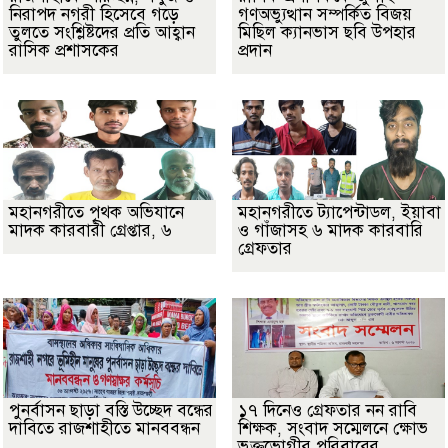
নিরাপদ নগরী হিসেবে গড়ে
গণঅভ্যুত্থান সম্পর্কিত বিজয়
তুলতে সংশ্লিষ্টদের প্রতি আহ্বান
মিছিল ক্যানভাস ছবি উপহার
রাসিক প্রশাসকের
প্রদান
মহানগরীতে পৃথক অভিযানে
মহানগরীতে ট্যাপেন্টাডল, ইয়াবা
মাদক কারবারী গ্রেপ্তার, ৬
ও গাঁজাসহ ৬ মাদক কারবারি
গ্রেফতার
পুনর্বাসন ছাড়া বস্তি উচ্ছেদ বন্ধের
১৭ দিনেও গ্রেফতার নন রাবি
দাবিতে রাজশাহীতে মানববন্ধন
শিক্ষক, সংবাদ সম্মেলনে ক্ষোভ
ভুক্তভোগীর পরিবারের