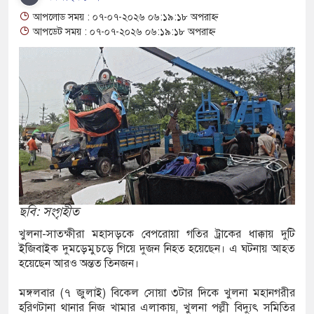
যক্ত পুকুর থেকে অজ্ঞাত যুবকের মরদেহ উদ্ধার
আপলোড সময় : ০৭-০৭-২০২৬ ০৬:১৯:১৮ অপরাহ্ন
আপডেট সময় : ০৭-০৭-২০২৬ ০৬:১৯:১৮ অপরাহ্ন
মান্তে বিজিবির পৃথক অভিযানে ১৫৬ বোতল ভারতীয়
কসমেটিকস উদ্ধার
ষি শ্রমিক নিয়োগে আবেদন শুরু, ওমানে ৫ হাজার শ্রমিক
ে সংঘর্ষে দুই ইসরায়েলি রিজার্ভ সেনা নিহত, সীমান্তে
জীগঞ্জে ছয় বছরের শিশুকে ধর্ষণের অভিযোগে
ছবি: সংগৃহীত
খুলনা-সাতক্ষীরা মহাসড়কে বেপরোয়া গতির ট্রাকের ধাক্কায় দুটি
তার
ইজিবাইক দুমড়েমুচড়ে ‍গিয়ে দুজন নিহত হয়েছেন। এ ঘটনায় আহত
হয়েছেন আরও অন্তত তিনজন।
ম্পার ট্রাকে অভিনব কৌশলে লুকানো সোয়া কোটি
মঙ্গলবার (৭ জুলাই) বিকেল সোয়া ৩টার দিকে খুলনা মহানগরীর
রা জব্দ
হরিণটানা থানার নিজ খামার এলাকায়, খুলনা পল্লী বিদ্যুৎ সমিতির