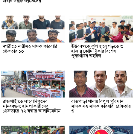
জবাব উরফি জাভেদের
নগরীতে নারীসহ মাদক কারবারি
উত্তরবঙ্গকে কৃষি হাবে গড়তে ৩
গ্রেফতার ১০
হাজার কোটি টাকার বিশেষ
পুনরর্থায়ন তহবিল
রাজশাহীতে সাংবাদিকদের
রাজপাড়া থানায় বিপুল পরিমান
মানববন্ধন: হামলাকারীদের
মাদক সহ মাদক কারবারী গ্রেফতার
গ্রেফতারে ৭২ ঘণ্টার আলটিমেটাম
৩