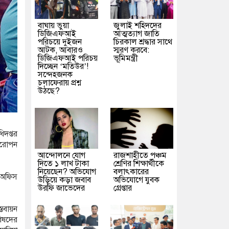
বাঘায় ভুয়া
জুলাই শহিদদের
ডিজিএফআই
আত্মত্যাগ জাতি
পরিচয়ে দুইজন
চিরকাল শ্রদ্ধার সাথে
আটক, আবারও
স্মরণ করবে:
ডিজিএফআই পরিচয়
ভূমিমন্ত্রী
দিচ্ছেন ‘মতিউর’!
সন্দেহজনক
চলাফেরায় প্রশ্ন
উঠছে?
িদপ্তর
্ষরোপন
আন্দোলনে যোগ
রাজশাহীতে পঞ্চম
দিতে ১ লাখ টাকা
শ্রেণির শিক্ষার্থীকে
নিয়েছেন? অভিযোগ
বলাৎকারের
 অফিস
উড়িয়ে কড়া জবাব
অভিযোগে যুবক
উরফি জাভেদের
গ্রেপ্তার
তবায়ন
িষদের