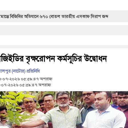
বির অভিযানে ৬৭০ বোতল ভারতীয় এসকাফ সিরাপ জব্দ
ার মৃত্যুতে গভীর শোক ও সমবেদনা
ভারতীয় মাদক জব্দ করলো ১ বিজিবি
িইডির বৃক্ষরোপন কর্মসূচির উদ্বোধন
 সহ মাদক কারবারী গ্রেপ্তার ৪
লপুর (নাটোর) প্রতিনিধি
ামের উপসর্গ নিয়ে আরও ৩ শিশুর মৃত্যু
-০৭-২০২৬ ০৫:৫৯:৪৭ অপরাহ্ন
০৭-২০২৬ ০৫:৫৯:৪৭ অপরাহ্ন
্বোধন
রশ্ন উঠছে?