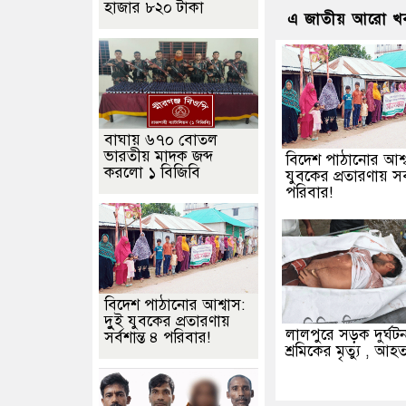
হাজার ৮২০ টাকা
এ জাতীয় আরো খ
বাঘায় ৬৭০ বোতল
ভারতীয় মাদক জব্দ
বিদেশ পাঠানোর আশ্বা
করলো ১ বিজিবি
যুবকের প্রতারণায় সর্
পরিবার!
বিদেশ পাঠানোর আশ্বাস:
দুুই যুবকের প্রতারণায়
লালপুরে সড়ক দুর্ঘট
সর্বশান্ত ৪ পরিবার!
শ্রমিকের মৃত্যু , আহ