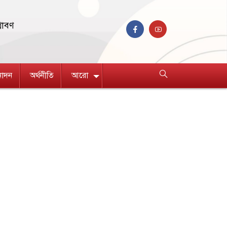
রাবণ
নোদন
অর্থনীতি
আরো