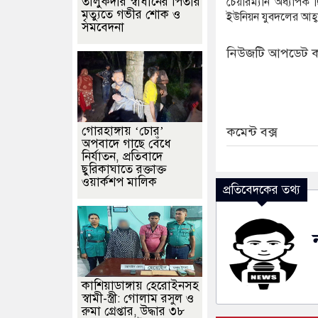
তালুকদার স্বাধীনের পিতার
চেয়ারম্যান অধ্যাপক ছ
মৃত্যুতে গভীর শোক ও
ইউনিয়ন যুবদলের আহ্বা
সমবেদনা
নিউজটি আপডেট ক
গোরহাঙ্গায় ‘চোর’
কমেন্ট বক্স
অপবাদে গাছে বেঁধে
নির্যাতন, প্রতিবাদে
ছুরিকাঘাতে রক্তাক্ত
ওয়ার্কশপ মালিক
প্রতিবেদকের তথ্য
কাশিয়াডাঙ্গায় হেরোইনসহ
স্বামী-স্ত্রী: গোলাম রসুল ও
রুমা গ্রেপ্তার, উদ্ধার ৩৮