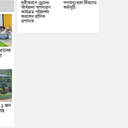
দূরীকরণে ড্রেনের
গণঅভ্যুত্থান দিবসের
আর্বজনা অপসারণ
কর্মসূচি
কার্যক্রম পরিদর্শন
করলেন রাসিক
প্রশাসক
্থানের
া
সে ১ জন
লছে