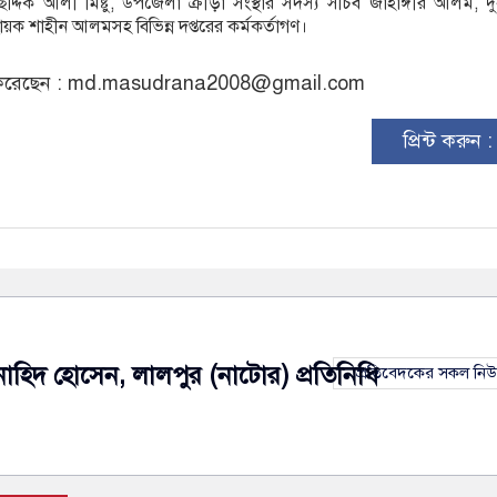
িদ্দিক আলী মিষ্টু, উপজেলা ক্রীড়া সংস্থার সদস্য সচিব জাহাঙ্গীর আলম, দু
য়ক শাহীন আলমসহ বিভিন্ন দপ্তরের কর্মকর্তাগণ।
রেছেন :
md.masudrana2008@gmail.com
প্রিন্ট করুন 
নাহিদ হোসেন, লালপুর (নাটোর) প্রতিনিধি
প্রতিবেদকের সকল নি