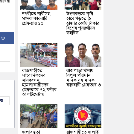
য়ারিয়া
নগরীতে নারীসহ
উত্তরবঙ্গকে কৃষি
মাদক কারবারি
হাবে গড়তে ৩
গ্রেফতার ১০
হাজার কোটি টাকার
বিশেষ পুনরর্থায়ন
তহবিল
:
রাজশাহীতে
রাজপাড়া থানায়
সাংবাদিকদের
বিপুল পরিমান
মানববন্ধন:
মাদক সহ মাদক
হামলাকারীদের
কারবারী গ্রেফতার ৩
গ্রেফতারে ৭২ ঘণ্টার
আলটিমেটাম
উজ
জলাবদ্ধতা
রাজশাহীতে জুলাই