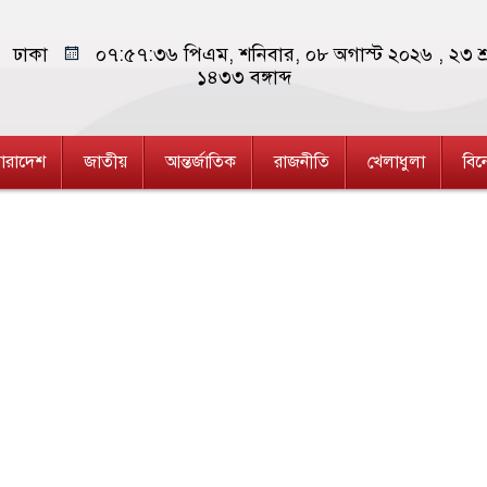
ঢাকা
০৭:৫৭:৩৭ পিএম
, শনিবার, ০৮ অগাস্ট ২০২৬ ,
২৩ শ্
১৪৩৩
বঙ্গাব্দ
ারাদেশ
জাতীয়
আন্তর্জাতিক
রাজনীতি
খেলাধুলা
বি