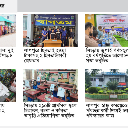
বর
স: দুুই
লালপুরে ছিনতাই হওয়া
সিংড়ায় জুলাই গণঅভ্যুত
বশান্ত ৪
টাকাসহ ২ ছিনতাইকারী
২য় বর্ষপূর্তিতে আলোচন
গ্রেফতার
সভা অনুষ্ঠিত
নায়
সিংড়ায় ২১০টি প্রাথমিক স্কুলে
লালপুর স্বাস্থ্য কমপ্লেক্
ত ২
চিত্রাঙ্কন, রচনা ও কবিতা
পরিচ্ছন্ন কর্মী দিয়েই চ
আবৃত্তি প্রতিযোগিতা অনুষ্ঠিত
পরিস্কারের কাজ