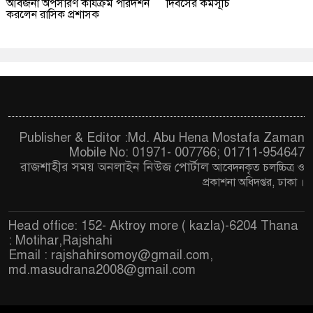
আর্বজনা অপসারণ কার্যক্রম পরিদর্শন
দিবসের কর্মসূচি
করলেন রাসিক প্রশাসক
Publisher & Editor :Md. Abu Hena Mostafa Zaman
Mobile No: 01971- 007766; 01711-954647
রাজশাহীর সময় অনলাইন নিউজ পোর্টাল
আবেদনকৃত চ
লচ্চিত্র ও
প্রকাশনা অধিদপ্তর, ঢাকা
।
Head office: 152- Aktroy more ( kazla)-6204 Thana
: Motihar,Rajshahi
Email :
rajshahirsomoy@gmail.com
,
md.masudrana2008@gmail.com