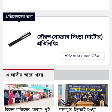
প্রতিবেদকের তথ্য
সৌরভ সোহরাব সিংড়া (নাটোর)
প্রতিনিধিঃ
প্রতিবেদকের সকল নিউজ
এ জাতীয় আরো খবর
বিদেশ পাঠানোর আশ্বাস: দুুই
লালপুরে ছিনতাই হওয়া