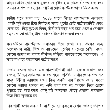
মানুষ। প্রখর রোদ আর মুষলধারে বৃষ্টির হাত থেকে বাঁচতে বাধ্য হয়ে
তাদের আশপাশের দোকানপাট বা হোটেল-স্টলে আশ্রয় নিতে হচ্ছে।
 পরিচয়ে দুইজন আটক, আবারও
​স্থানীয় সূত্রে জানা যায়, ২০১৮ সালে সিংড়া বাসস্ট্যান্ড এলাকায়
একটি ফুটওভার ব্রিজ নির্মাণের সময় পূর্বের ছোট যাত্রীছাউনিটি ভেঙে
মতিউর’! সন্দেহজনক চলাফেরায় প্রশ্ন
ফেলা হয়। কিন্তু দুঃখের বিষয়, দীর্ঘ আট বছর পার হয়ে গেলেও সেখানে
নতুন কোনো যাত্রীছাউনি নির্মাণের উদ্যোগ নেওয়া হয়নি।
​সরেজমিনে বাসস্ট্যান্ড এলাকায় গিয়ে দেখা যায়, বাসের জন্য
অনুমোদনহীন দই, মিষ্টি ও ঘি বিক্রেতাকে
অপেক্ষমাণ নারী, শিশু ও বয়স্কদের দুর্ভোগ সবচেয়ে বেশি। বসার
কোনো জায়গা না থাকায় দীর্ঘক্ষণ দাঁড়িয়ে থাকতে হচ্ছে অনেককে। এ
সময় কথা হয় কয়েকজন যাত্রীর সাথে।
্যাফসহ নারী মাদক কারবারি গ্রেপ্তার
নিজাম মন্ডল নামের এক রাজশাহীগামী যাত্রী ক্ষোভ প্রকাশ করে
বলেন, ​"সিংড়া এখন অনেক বড় শহর। প্রতিদিন এখান থেকে শত শত
মানুষ বিভিন্ন জায়গায় যায়। কিন্তু একটা বাসস্ট্যান্ডে বসার মতো
কোনো জায়গা থাকবে না, এটা ভাবা যায় না! গরমের দিনে রোদে
পুড়তে হয়, আর বর্ষায় একটু বৃষ্টি আসলেই দৌড়ে কোনো দোকানের
নিচে গিয়ে লুকাতে হয়।
​ঢাকাগামী অপর এক নারী যাত্রী মোছা: কুলসুম বেগম তাঁর দুর্ভোগের