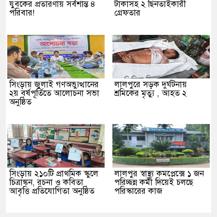
যুবকের প্রতারণায় সর্বশান্ত ৪
টাকাসহ ২ ছিনতাইকারী
পরিবার!
গ্রেফতার
সিংড়ায় জুলাই গণঅভ্যুত্থানের
লালপুরে সড়ক দুর্ঘটনায়
২য় বর্ষপূর্তিতে আলোচনা সভা
শ্রমিকের মৃত্যু , আহত ২
অনুষ্ঠিত
সিংড়ায় ২১০টি প্রাথমিক স্কুলে
লালপুর স্বাস্থ্য কমপ্লেক্সে ১ জন
চিত্রাঙ্কন, রচনা ও কবিতা
পরিচ্ছন্ন কর্মী দিয়েই চলছে
আবৃত্তি প্রতিযোগিতা অনুষ্ঠিত
পরিস্কারের কাজ