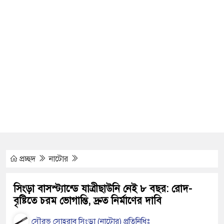
র্থ ও মোবাইলসহ দুই মাদক কারবারী
ার স্বাধীনের পিতার মৃত্যুতে গভীর শোক
গাছে বেঁধে নির্যাতন, প্রতিবাদে ছুরিকাঘাতে
প্রচ্ছদ
নাটোর
বামী-স্ত্রী: গোলাম রসুল ও রুমা গ্রেপ্তার,
সিংড়া বাসস্ট্যান্ডে যাত্রীছাউনি নেই ৮ বছর: রোদ-
বৃষ্টিতে চরম ভোগান্তি, দ্রুত নির্মাণের দাবি
য় মাদক জব্দ করলো ১ বিজিবি
সৌরভ সোহরাব সিংড়া (নাটোর) প্রতিনিধিঃ