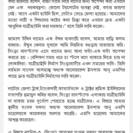
কথা জানিয়ে বলেন, বাচ্চা সাথে নিয়ে বাসের জন্য অপেক্ষা করা এখানে
যেন এক নরকযন্ত্রণা। কোনো টয়লেটের ব্যবস্থা নেই, বসার জায়গা
নেই। আগে একটা ছাউনি ছিল, সেটাও ভেঙে ফেলা হয়েছে। আমাদের
মতো নারী ও শিশুদের কষ্টের কথা চিন্তা করে এখানে দ্রুত একটা
আধুনিক যাত্রীছাউনি করা দরকার।" বলে তিনি দাবি করেন।
জামাল উদ্দিন নামের এক ঔষধ ব্যবসায়ি বলেন, আমার বাড়ি কলম
বাজার। ঔষুধ কেনার সুবাদে আমি নিয়মিত বগুড়ায় যাতায়াত করি।
সিংড়া বাসস্ট্যান্ড এসে বাসের জন্য আধা ঘন্টা-এক ঘন্টা অপেক্ষা
করতে হয় । বেশিক্ষণ সময় ধরে চা স্টলে বসে থাকতে দিতে চায় না
দোকানিরা। যাত্রীছাইনি নির্মাণ সিংড়াবাসীর এখন সময়ের দাবি। তিনি
বর্তমান সাংসদ আলহাজ্ব অধ্যক্ষ আনোয়ারুল ইসলাম আনু এমপির
কাছে দ্রুত যাত্রীছাউনি নির্মাণের দাবি করেন।
নাটোর জেলা ট্রাক,ট্যাংকলরী,কাভার্ডভ্যান ও ট্রাক্টর শ্রমিক ইউনিয়নের
সভাপতি হুমায়ুন কবির বলেন, সিংড়া বাসস্ট্যান্ড এলাকায় যাত্রীছাউনি
না থাকায় চরম দুর্ভোগ পোহাতে হচ্ছে যাত্রীদের। এ বিষয়ে আমরা
স্থানীয় সংসদ সদস্য অধ্যক্ষ আনোয়ারুল ইসলাম আনু এমপি
মহোদয়কে কয়েকবার অবগত করেছি। এমপি মহোদয় আমাদের
আশ্বস্ত করেছেন।
এ বিষয়ে নাটোর-৩, (সিংড়া) আসনের সংসদ সদস্য আলহাজ্ব অধ্যক্ষ