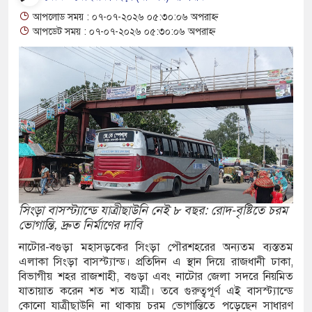
ুই যুবকের প্রতারণায় সর্বশান্ত ৪ পরিবার!
আপলোড সময় : ০৭-০৭-২০২৬ ০৫:৩০:০৬ অপরাহ্ন
 ট্যাপেন্টাডল ট্যাবলেট সহ মাদক কারবারী
আপডেট সময় : ০৭-০৭-২০২৬ ০৫:৩০:০৬ অপরাহ্ন
ুখি সংঘর্ষে নিহত বেড়ে ৯
বিতীয় দিন শেষ করল বাংলাদেশ
৩ শিশুর মৃত্যু
সেনাঘাঁটি ইরান সমর্থিত হুথির নিশানায়,
সিংড়া বাসস্ট্যান্ডে যাত্রীছাউনি নেই ৮ বছর: রোদ-বৃষ্টিতে চরম
ভোগান্তি, দ্রুত নির্মাণের দাবি
 চেঞ্জমেকার্স নেটওয়ার্কের উদ্যোগে
নাটোর-বগুড়া মহাসড়কের সিংড়া পৌরশহরের অন্যতম ব্যস্ততম
এলাকা সিংড়া বাসস্ট্যান্ড। প্রতিদিন এ স্থান দিয়ে রাজধানী ঢাকা,
ণ ও চারা বিতরণ কর্মসূচির উদ্বোধন
বিভাগীয় শহর রাজশাহী, বগুড়া এবং নাটোর জেলা সদরে নিয়মিত
যাতায়াত করেন শত শত যাত্রী। তবে গুরুত্বপূর্ণ এই বাসস্ট্যান্ডে
্ত অসহায় রোগীর পাশে পুঠিয়ার এসিল্যান্ড
কোনো যাত্রীছাউনি না থাকায় চরম ভোগান্তিতে পড়েছেন সাধারণ