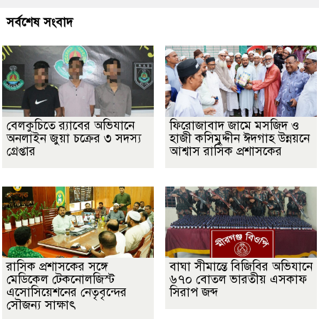
সর্বশেষ সংবাদ
বেলকুচিতে র‌্যাবের অভিযানে
ফিরোজাবাদ জামে মসজিদ ও
অনলাইন জুয়া চক্রের ৩ সদস্য
হাজী কসিমুদ্দীন ঈদগাহ উন্নয়নে
গ্রেপ্তার
আশ্বাস রাসিক প্রশাসকের
​রাসিক প্রশাসকের সঙ্গে
বাঘা সীমান্তে বিজিবির অভিযানে
মেডিকেল টেকনোলজিস্ট
৬৭০ বোতল ভারতীয় এসকাফ
এসোসিয়েশনের নেতৃবৃন্দের
সিরাপ জব্দ
সৌজন্য সাক্ষাৎ