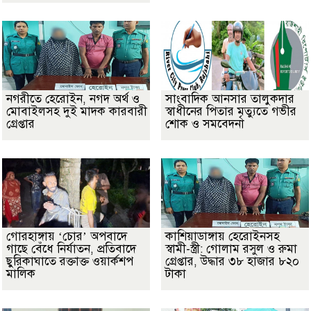
নগরীতে হেরোইন, নগদ অর্থ ও
সাংবাদিক আনসার তালুকদার
মোবাইলসহ দুই মাদক কারবারী
স্বাধীনের পিতার মৃত্যুতে গভীর
গ্রেপ্তার
শোক ও সমবেদনা
গোরহাঙ্গায় ‘চোর’ অপবাদে
কাশিয়াডাঙ্গায় হেরোইনসহ
গাছে বেঁধে নির্যাতন, প্রতিবাদে
স্বামী-স্ত্রী: গোলাম রসুল ও রুমা
ছুরিকাঘাতে রক্তাক্ত ওয়ার্কশপ
গ্রেপ্তার, উদ্ধার ৩৮ হাজার ৮২০
মালিক
টাকা