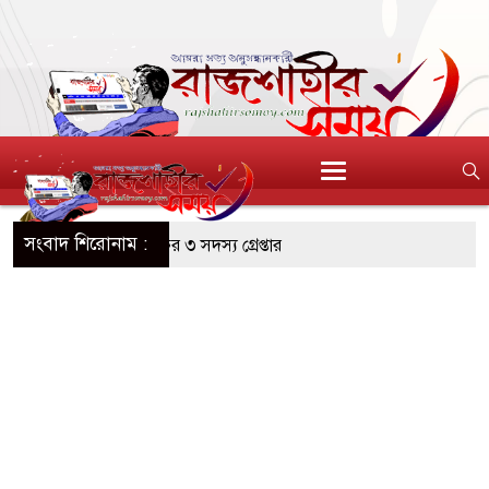
সংবাদ শিরোনাম :
নে অনলাইন জুয়া চক্রের ৩ সদস্য গ্রেপ্তার
ও হাজী কসিমুদ্দীন ঈদগাহ উন্নয়নে
ে মেডিকেল টেকনোলজিস্ট এসোসিয়েশনের
র অভিযানে ৬৭০ বোতল ভারতীয় এসকাফ