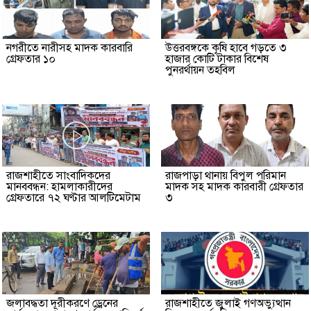
নগরীতে নারীসহ মাদক কারবারি
উত্তরবঙ্গকে কৃষি হাবে গড়তে ৩
গ্রেফতার ১০
হাজার কোটি টাকার বিশেষ
পুনরর্থায়ন তহবিল
রাজশাহীতে সাংবাদিকদের
রাজপাড়া থানায় বিপুল পরিমান
মানববন্ধন: হামলাকারীদের
মাদক সহ মাদক কারবারী গ্রেফতার
গ্রেফতারে ৭২ ঘণ্টার আলটিমেটাম
৩
জলাবদ্ধতা দূরীকরণে ড্রেনের
রাজশাহীতে জুলাই গণঅভ্যুত্থান