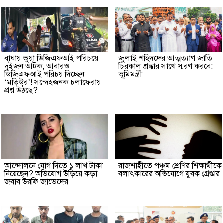
বাঘায় ভুয়া ডিজিএফআই পরিচয়ে
জুলাই শহিদদের আত্মত্যাগ জাতি
দুইজন আটক, আবারও
চিরকাল শ্রদ্ধার সাথে স্মরণ করবে:
ডিজিএফআই পরিচয় দিচ্ছেন
ভূমিমন্ত্রী
‘মতিউর’! সন্দেহজনক চলাফেরায়
প্রশ্ন উঠছে?
আন্দোলনে যোগ দিতে ১ লাখ টাকা
রাজশাহীতে পঞ্চম শ্রেণির শিক্ষার্থীকে
নিয়েছেন? অভিযোগ উড়িয়ে কড়া
বলাৎকারের অভিযোগে যুবক গ্রেপ্তার
জবাব উরফি জাভেদের