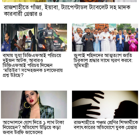
রাজশাহীতে গাঁজা, ইয়াবা, ট্যাপেন্টাডল ট্যাবলেট সহ মাদক
কারবারী গ্রেপ্তার ৪
বাঘায় ভুয়া ডিজিএফআই পরিচয়ে
জুলাই শহিদদের আত্মত্যাগ জাতি
দুইজন আটক, আবারও
চিরকাল শ্রদ্ধার সাথে স্মরণ করবে:
ডিজিএফআই পরিচয় দিচ্ছেন
ভূমিমন্ত্রী
‘মতিউর’! সন্দেহজনক চলাফেরায়
প্রশ্ন উঠছে?
আন্দোলনে যোগ দিতে ১ লাখ টাকা
রাজশাহীতে পঞ্চম শ্রেণির শিক্ষার্থীকে
নিয়েছেন? অভিযোগ উড়িয়ে কড়া
বলাৎকারের অভিযোগে যুবক গ্রেপ্তার
জবাব উরফি জাভেদের