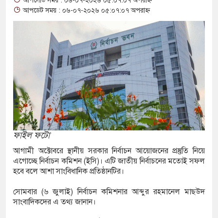
আপলোড সময় : ০৬-০৭-২০২৬ ০৫:০৭:০৭ অপরাহ্ন
 আশ্বাস: দুুই যুবকের প্রতারণায় সর্বশান্ত ৪ পরিবার!
আপডেট সময় : ০৬-০৭-২০২৬ ০৫:০৭:০৭ অপরাহ্ন
জা, ইয়াবা, ট্যাপেন্টাডল ট্যাবলেট সহ মাদক কারবারী
াসের মুখোমুখি সংঘর্ষে নিহত বেড়ে ৯
য়ে থেকে দ্বিতীয় দিন শেষ করল বাংলাদেশ
 নিয়ে আরও ৩ শিশুর মৃত্যু
 ইয়েমেনের সেনাঘাঁটি ইরান সমর্থিত হুথির নিশানায়,
ফাইল ফটো
আগামী অক্টোবরে স্থানীয় সরকার নির্বাচন আয়োজনের প্রস্তুতি নিয়ে
এগোচ্ছে নির্বাচন কমিশন (ইসি)। এটি জাতীয় নির্বাচনের মতোই সফল
গিতায় ইয়ুথ চেঞ্জমেকার্স নেটওয়ার্কের উদ্যোগে
হবে বলে আশা সাংবিধানিক প্রতিষ্ঠানটির।
ী বৃক্ষরোপণ ও চারা বিতরণ কর্মসূচির উদ্বোধন
সোমবার (৬ জুলাই) নির্বাচন কমিশনার আব্দুর রহমানেল মাছউদ
সাংবাদিকদের এ তথ্য জানান।
োগে আক্রান্ত অসহায় রোগীর পাশে পুঠিয়ার এসিল্যান্ড