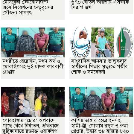
মেডিকেল টেকনোলজিস্ট
৬৭০ বোতল ভারতীয় এসকাফ
এসোসিয়েশনের নেতৃবৃন্দের
সিরাপ জব্দ
সৌজন্য সাক্ষাৎ
নগরীতে হেরোইন, নগদ অর্থ ও
সাংবাদিক আনসার তালুকদার
মোবাইলসহ দুই মাদক কারবারী
স্বাধীনের পিতার মৃত্যুতে গভীর
গ্রেপ্তার
শোক ও সমবেদনা
গোরহাঙ্গায় ‘চোর’ অপবাদে
কাশিয়াডাঙ্গায় হেরোইনসহ
গাছে বেঁধে নির্যাতন, প্রতিবাদে
স্বামী-স্ত্রী: গোলাম রসুল ও রুমা
ছুরিকাঘাতে রক্তাক্ত ওয়ার্কশপ
গ্রেপ্তার, উদ্ধার ৩৮ হাজার ৮২০