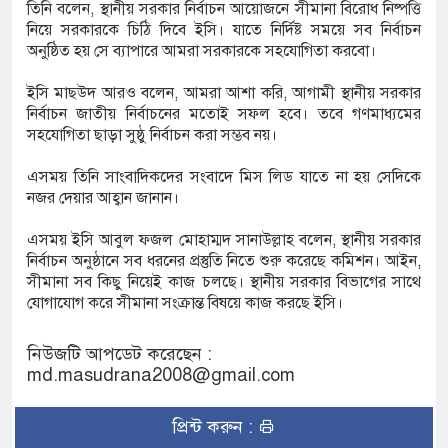
তিনি বলেন, স্থানীয় সরকার নির্বাচন আয়োজনে সীমানা বিরোধ নিষ্পত্তি
নিয়ে সরকারকে চিঠি দিবে ইসি। যাতে নির্দিষ্ট সময়ে সব নির্বাচন
অনুষ্ঠিত হয় সে ব্যাপারে আমরা সরকারকে সহযোগিতা করবো।
 ডিজিএফআই পরিচয়ে দুইজন আটক, আবারও
ইসি মাছউদ আরও বলেন, আমরা আশা করি, আগামী স্থানীয় সরকার
 দিচ্ছেন ‘মতিউর’! সন্দেহজনক চলাফেরায় প্রশ্ন
নির্বাচন জাতীয় নির্বাচনের মতোই সফল হবে। তবে গণমাধ্যমের
সহযোগিতা ছাড়া সুষ্ঠু নির্বাচন করা সম্ভব নয়।
এসময় তিনি সাংবাদিকদের সংবাদে মিস লিড যাতে না হয় সেদিকে
এসটিআই’র অনুমোদনহীন দই, মিষ্টি ও ঘি বিক্রেতাকে
নজর দেয়ার আহ্বান জানান।
এসময় ইসি আবুল ফজল মোহাম্মদ সানাউল্লাহ বলেন, স্থানীয় সরকার
নির্বাচন অনুষ্ঠানে সব ধরনের প্রস্তুতি নিতে শুরু করেছে কমিশন। আইন,
৪ বোতল স্ক্যাফসহ নারী মাদক কারবারি গ্রেপ্তার
সীমানা সব কিছু নিয়েই কাজ চলছে। স্থানীয় সরকার বিভাগের সাথে
যোগাযোগ করে সীমানা সংক্রান্ত বিষয়ে কাজ করছে ইসি।
নিউজটি আপডেট করেছেন :
md.masudrana2008@gmail.com
প্রিন্ট করুন :