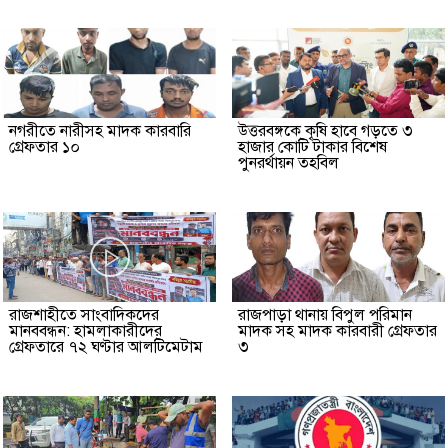
নগরীতে নারীসহ মাদক কারবারি
উত্তরবঙ্গকে কৃষি হাবে গড়তে ৩
গ্রেফতার ১০
হাজার কোটি টাকার বিশেষ
পুনরর্থায়ন তহবিল
রাজশাহীতে সাংবাদিকদের
রাজপাড়া থানায় বিপুল পরিমান
মানববন্ধন: হামলাকারীদের
মাদক সহ মাদক কারবারী গ্রেফতার
গ্রেফতারে ৭২ ঘণ্টার আলটিমেটাম
৩