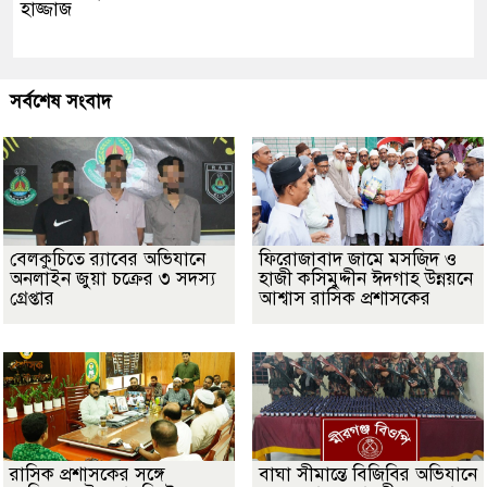
হাজ্জাজ
সর্বশেষ সংবাদ
বেলকুচিতে র‌্যাবের অভিযানে
ফিরোজাবাদ জামে মসজিদ ও
অনলাইন জুয়া চক্রের ৩ সদস্য
হাজী কসিমুদ্দীন ঈদগাহ উন্নয়নে
গ্রেপ্তার
আশ্বাস রাসিক প্রশাসকের
​রাসিক প্রশাসকের সঙ্গে
বাঘা সীমান্তে বিজিবির অভিযানে