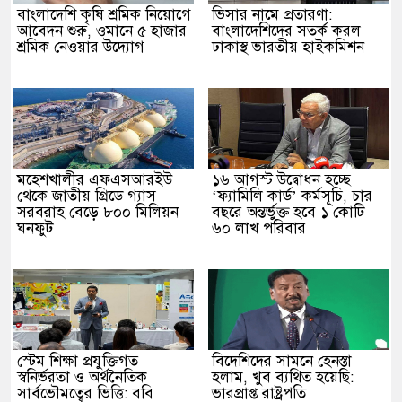
বাংলাদেশি কৃষি শ্রমিক নিয়োগে
ভিসার নামে প্রতারণা:
আবেদন শুরু, ওমানে ৫ হাজার
বাংলাদেশিদের সতর্ক করল
শ্রমিক নেওয়ার উদ্যোগ
ঢাকাস্থ ভারতীয় হাইকমিশন
মহেশখালীর এফএসআরইউ
১৬ আগস্ট উদ্বোধন হচ্ছে
থেকে জাতীয় গ্রিডে গ্যাস
‘ফ্যামিলি কার্ড’ কর্মসূচি, চার
সরবরাহ বেড়ে ৮০০ মিলিয়ন
বছরে অন্তর্ভুক্ত হবে ১ কোটি
ঘনফুট
৬০ লাখ পরিবার
স্টেম শিক্ষা প্রযুক্তিগত
বিদেশিদের সামনে হেনস্তা
স্বনির্ভরতা ও অর্থনৈতিক
হলাম, খুব ব্যথিত হয়েছি:
সার্বভৌমত্বের ভিত্তি: ববি
ভারপ্রাপ্ত রাষ্ট্রপতি