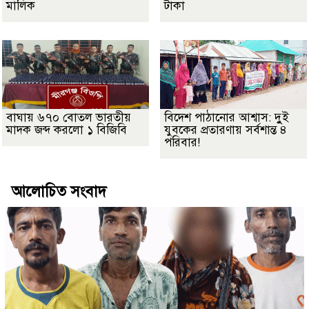
মালিক
টাকা
বাঘায় ৬৭০ বোতল ভারতীয়
বিদেশ পাঠানোর আশ্বাস: দুুই
মাদক জব্দ করলো ১ বিজিবি
যুবকের প্রতারণায় সর্বশান্ত ৪
পরিবার!
আলোচিত সংবাদ