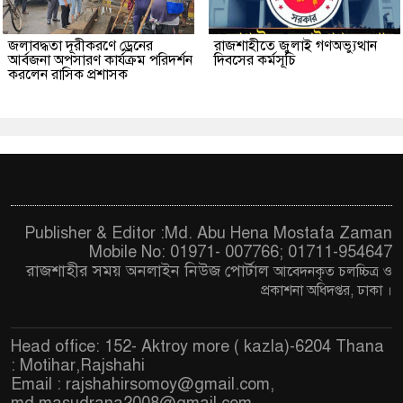
জলাবদ্ধতা দূরীকরণে ড্রেনের
রাজশাহীতে জুলাই গণঅভ্যুত্থান
আর্বজনা অপসারণ কার্যক্রম পরিদর্শন
দিবসের কর্মসূচি
করলেন রাসিক প্রশাসক
Publisher & Editor :Md. Abu Hena Mostafa Zaman
Mobile No: 01971- 007766; 01711-954647
রাজশাহীর সময় অনলাইন নিউজ পোর্টাল
আবেদনকৃত চ
লচ্চিত্র ও
প্রকাশনা অধিদপ্তর, ঢাকা
।
Head office: 152- Aktroy more ( kazla)-6204 Thana
: Motihar,Rajshahi
Email :
rajshahirsomoy@gmail.com
,