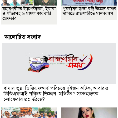
মহানগরীতে ট্যাপেন্টাডল, ইয়াবা
পুনর্বাসন ছাড়া বস্তি উচ্ছেদ বন্ধের
ও গাঁজাসহ ৬ মাদক কারবারি
দাবিতে রাজশাহীতে মানববন্ধন
গ্রেফতার
আলোচিত সংবাদ
বাঘায় ভুয়া ডিজিএফআই পরিচয়ে দুইজন আটক, আবারও
ডিজিএফআই পরিচয় দিচ্ছেন ‘মতিউর’! সন্দেহজনক
চলাফেরায় প্রশ্ন উঠছে?