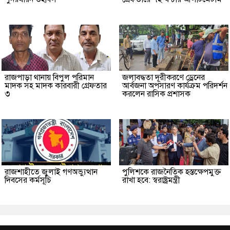
রাজপাড়া থানায় বিপুল পরিমান
জলাবদ্ধতা দূরীকরণে ড্রেনের
মাদক সহ মাদক কারবারী গ্রেফতার
আর্বজনা অপসারণ কার্যক্রম পরিদর্শন
৩
করলেন রাসিক প্রশাসক
রাজশাহীতে জুলাই গণঅভ্যুত্থান
পুলিশকে রাজনৈতিক হস্তক্ষেপমুক্ত
দিবসের কর্মসূচি
রাখা হবে: স্বরাষ্ট্রমন্ত্রী