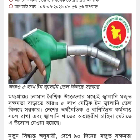
আপলোড সময় : ০৪-০৭-২০২৬ ০৮:৫৩:৫৩ অপরাহ্ন
াদ সম্মেলনে ক্ষোভ
আপডেট সময় : ০৪-০৭-২০২৬ ০৮:৫৩:৫৩ অপরাহ্ন
্রস্ত ১১ লাখ মানুষ
ুবকের মরদেহ উদ্ধার
যানে ১৫৬ বোতল ভারতীয়
রু, ওমানে ৫ হাজার শ্রমিক
আরও ৫ লাখ টন জ্বালানি তেল কিনছে সরকার
মধ্যপ্রাচ্যে চলমান বৈশ্বিক উত্তেজনার মধ্যেই জ্বালানি মজুত
সক্ষমতা বাড়াতে আরও ৫ লাখ মেট্রিক টন জ্বালানি তেল
ার্ভ সেনা নিহত, সীমান্তে
কিনছে সরকার। দেশের অর্থনৈতিক ও বাণিজ্যিক কর্মকাণ্ড
সচল রাখা এবং জ্বালানি খাতের অভ্যন্তরীণ চাহিদা মেটাতে
এ উদ্যোগ নেওয়া হয়েছে।
ধর্ষণের অভিযোগে
নতুন সিদ্ধান্ত অনুযায়ী, দেশে ৯০ দিনের মজুত সক্ষমতা