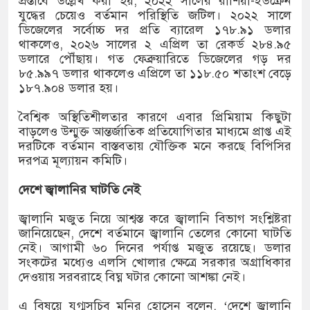
প্রস্তাবে উল্লেখ করা হয়, ২০২২ সালের রাশিয়া-ইউক্রেন
যুদ্ধের চেয়েও বর্তমান পরিস্থিতি জটিল। ২০২২ সালে
ডিজেলের সর্বোচ্চ দর প্রতি ব্যারেল ১৭৮.৯১ ডলার
থাকলেও, ২০২৬ সালের ২ এপ্রিল তা রেকর্ড ২৮৪.৯৫
ডলারে পৌঁছায়। গত ফেব্রুয়ারিতে ডিজেলের গড় দর
৮৫.৯৯৭ ডলার থাকলেও এপ্রিলে তা ১১৮.৫০ শতাংশ বেড়ে
১৮৭.৯০৪ ডলার হয়।
বৈশ্বিক অস্থিতিশীলতার কারণে এবার প্রিমিয়াম কিছুটা
বাড়লেও উন্মুক্ত আন্তর্জাতিক প্রতিযোগিতার মাধ্যমে প্রাপ্ত এই
দরটিকে বর্তমান বাস্তবতায় যৌক্তিক মনে করছে বিপিসির
দরপত্র মূল্যায়ন কমিটি।
দেশে জ্বালানির ঘাটতি নেই
জ্বালানি মজুত নিয়ে আশ্বস্ত করে জ্বালানি বিভাগ সংশ্লিষ্টরা
জানিয়েছেন, দেশে বর্তমানে জ্বালানি তেলের কোনো ঘাটতি
নেই। আগামী ৬০ দিনের পর্যাপ্ত মজুত রয়েছে। ডলার
সংকটের মধ্যেও এলসি খোলার ক্ষেত্রে সরকার অগ্রাধিকার
দেওয়ায় সরবরাহে বিঘ্ন ঘটার কোনো আশঙ্কা নেই।
এ বিষয়ে যুগ্মসচিব মনির হোসেন বলেন, ‘দেশে জ্বালানি