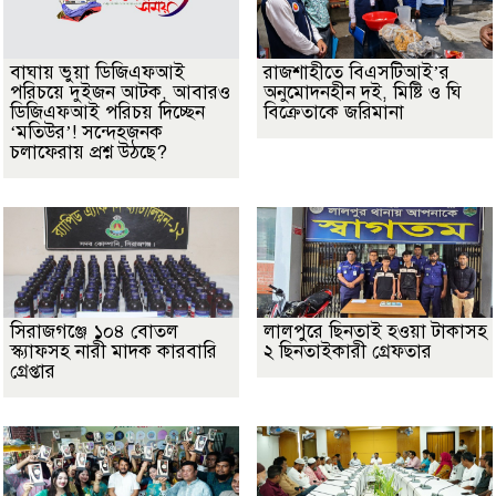
বাঘায় ভুয়া ডিজিএফআই
রাজশাহীতে বিএসটিআই’র
পরিচয়ে দুইজন আটক, আবারও
অনুমোদনহীন দই, মিষ্টি ও ঘি
ডিজিএফআই পরিচয় দিচ্ছেন
বিক্রেতাকে জরিমানা
‘মতিউর’! সন্দেহজনক
চলাফেরায় প্রশ্ন উঠছে?
সিরাজগঞ্জে ১০৪ বোতল
লালপুরে ছিনতাই হওয়া টাকাসহ
স্ক্যাফসহ নারী মাদক কারবারি
২ ছিনতাইকারী গ্রেফতার
গ্রেপ্তার