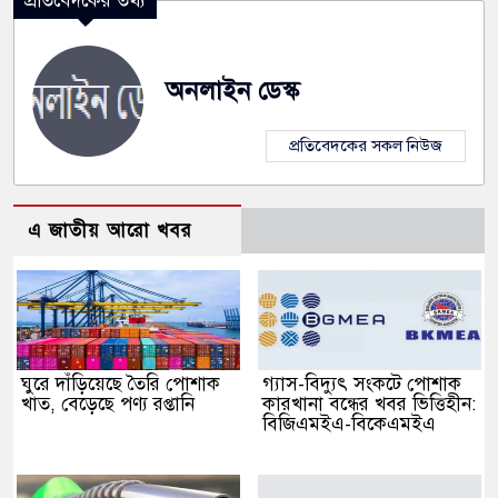
প্রতিবেদকের তথ্য
অনলাইন ডেস্ক
প্রতিবেদকের সকল নিউজ
এ জাতীয় আরো খবর
ঘুরে দাঁড়িয়েছে তৈরি পোশাক
গ্যাস-বিদ্যুৎ সংকটে পোশাক
খাত, বেড়েছে পণ্য রপ্তানি
কারখানা বন্ধের খবর ভিত্তিহীন:
বিজিএমইএ-বিকেএমইএ