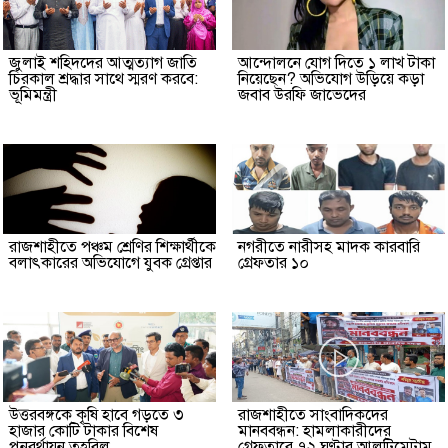
জুলাই শহিদদের আত্মত্যাগ জাতি
আন্দোলনে যোগ দিতে ১ লাখ টাকা
চিরকাল শ্রদ্ধার সাথে স্মরণ করবে:
নিয়েছেন? অভিযোগ উড়িয়ে কড়া
ভূমিমন্ত্রী
জবাব উরফি জাভেদের
রাজশাহীতে পঞ্চম শ্রেণির শিক্ষার্থীকে
নগরীতে নারীসহ মাদক কারবারি
বলাৎকারের অভিযোগে যুবক গ্রেপ্তার
গ্রেফতার ১০
উত্তরবঙ্গকে কৃষি হাবে গড়তে ৩
রাজশাহীতে সাংবাদিকদের
হাজার কোটি টাকার বিশেষ
মানববন্ধন: হামলাকারীদের
পুনরর্থায়ন তহবিল
গ্রেফতারে ৭২ ঘণ্টার আলটিমেটাম