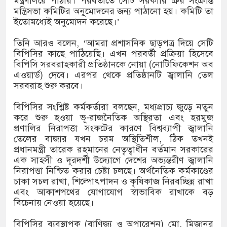
মন্ত্রণালয়ে পাঠায়। পরবর্তীতে সেটি সরকারি ক্রয় সংক্রান্ত
মন্ত্রিসভা কমিটির অনুমোদনের জন্য পাঠানো হয়। কমিটি তা
ইতোমধ্যেই অনুমোদন করেছে।’
তিনি আরও বলেন, ‘আমরা প্রশাসনিক ছাড়পত্র দিয়ে সেটি
বিপিসির কাছে পাঠিয়েছি। এখন পরবর্তী প্রক্রিয়া হিসেবে
বিপিসি সরবরাহকারী প্রতিষ্ঠানকে নোয়া (নোটিফিকেশন অব
এওয়ার্ড) দেবে। এরপর থেকে প্রতিষ্ঠানটি জ্বালানি তেল
সরবরাহ শুরু করবে।
বিপিসির সংশ্লিষ্ট কর্মকর্তারা বলছেন, মধ্যপ্রাচ্য জুড়ে নতুন
করে শুরু হওয়া ভূ-রাজনৈতিক অস্থিরতা এবং হরমুজ
প্রণালির নিরাপত্তা সংকটের কারণে বিশ্বব্যাপী জ্বালানি
তেলের বাজার যখন চরম অস্থিতিশীল, ঠিক তখনই
প্রধানমন্ত্রী তারেক রহমানের নেতৃত্বাধীন বর্তমান সরকারের
এক সাহসী ও দূরদর্শী উদ্যোগে দেশের অভ্যন্তরীণ জ্বালানি
নিরাপত্তা নিশ্চিত করার চেষ্টা চলছে। অর্থনৈতিক কর্মকাণ্ডের
চাকা সচল রাখা, শিল্পোৎপাদন ও কৃষিকাজ নিরবচ্ছিন্ন রাখা
এবং আকাশপথের যোগাযোগ স্বাভাবিক রাখাকে বড়
বিচেনায় নেওয়া হয়েছে।
বিপিসির ব্যবস্থাপক (বাণিজ্য ও অপারেশন) মো. মিজানুর