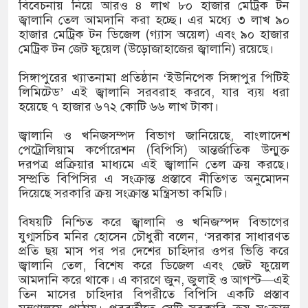
বিবেচনায় নিয়ে আরও ৪ লাখ ৮০ হাজার মেট্রিক টন
জ্বালানি তেল আমদানি করা হচ্ছে। এর মধ্যে ৩ লাখ ৯০
হাজার মেট্রিক টন ডিজেল (গ্যাস অয়েল) এবং ৯০ হাজার
ে লুকানো সোয়া কোটি
মেট্রিক টন জেট ফুয়েল (উড়োজাহাজের জ্বালানি) রয়েছে।
সিঙ্গাপুরের খ্যাতনামা প্রতিষ্ঠান ‘ইউনিপেক সিঙ্গাপুর পিটিই
লিমিটেড’ এই জ্বালানি সরবরাহ করবে, যার ব্যয় ধরা
 মেসির জোড়া গোল, বড় জয়
হয়েছে ৭ হাজার ৬৭২ কোটি ৬৬ লাখ টাকা।
জ্বালানি ও খনিজসম্পদ বিভাগ জানিয়েছে, বাংলাদেশ
পেট্রোলিয়াম কর্পোরেশন (বিপিসি) আন্তর্জাতিক উন্মুক্ত
্ট্রেলিয়ার বিপক্ষে মিরাজের
দরপত্র প্রক্রিয়ার মাধ্যমে এই জ্বালানি তেল ক্রয় করছে।
সম্প্রতি বিপিসির এ সংক্রান্ত প্রস্তাবে নীতিগত অনুমোদন
দিয়েছে সরকারি ক্রয় সংক্রান্ত মন্ত্রিসভা কমিটি।
বিষয়টি নিশ্চিত করে জ্বালানি ও খনিজস্পদ বিভাগের
যুগ্মসচিব মনির হোসেন চৌধুরী বলেন, ‘সরকার সাধারণত
প্রতি ছয় মাস পর পর দেশের চাহিদার ওপর ভিত্তি করে
জ্বালানি তেল, বিশেষ করে ডিজেল এবং জেট ফুয়েল
আমদানি করে থাকে। এ কারণে জুন, জুলাই ও আগস্ট—এই
তিন মাসের চাহিদার বিপরীতে বিপিসি একটি প্রস্তাব