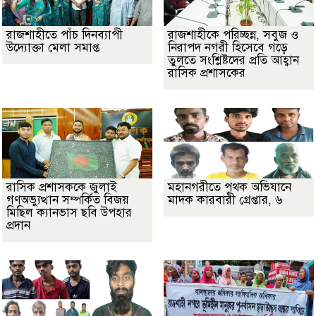
রাজশাহীতে পাঁচ দিনব্যাপী
রাজশাহীকে পরিচ্ছন্ন, সবুজ ও
উদ্যোক্তা মেলা সমাপ্ত
নিরাপদ নগরী হিসেবে গড়ে
তুলতে সংশ্লিষ্টদের প্রতি আহ্বান
রাসিক প্রশাসকের
রাসিক প্রশাসককে জুলাই
মহানগরীতে পৃথক অভিযানে
গণঅভ্যুত্থান সম্পর্কিত বিজয়
মাদক কারবারী গ্রেপ্তার, ৬
মিছিল ক্যানভাস ছবি উপহার
প্রদান