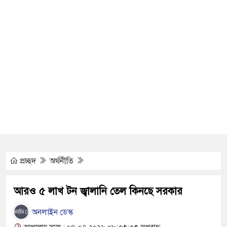
ইকারী গ্রেফতার
া সমাপ্ত
নগরী হিসেবে গড়ে তুলতে
্পর্কিত বিজয় মিছিল
গ্রেপ্তার, ৬
প্রচ্ছদ
অর্থনীতি
াসহ ৬ মাদক কারবারি
আরও ৫ লাখ টন জ্বালানি তেল কিনছে সরকার
তে রাজশাহীতে মানববন্ধন
অনলাইন ডেস্ক