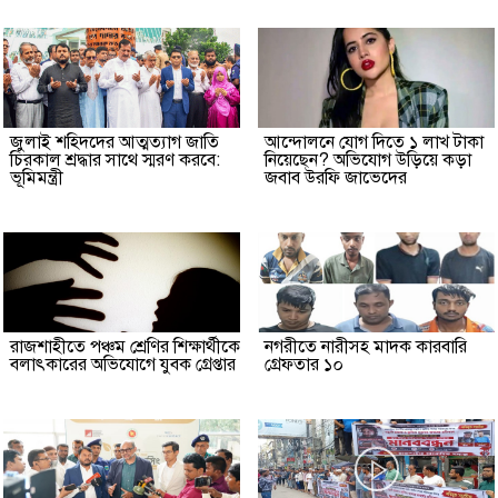
জুলাই শহিদদের আত্মত্যাগ জাতি
আন্দোলনে যোগ দিতে ১ লাখ টাকা
চিরকাল শ্রদ্ধার সাথে স্মরণ করবে:
নিয়েছেন? অভিযোগ উড়িয়ে কড়া
ভূমিমন্ত্রী
জবাব উরফি জাভেদের
রাজশাহীতে পঞ্চম শ্রেণির শিক্ষার্থীকে
নগরীতে নারীসহ মাদক কারবারি
বলাৎকারের অভিযোগে যুবক গ্রেপ্তার
গ্রেফতার ১০