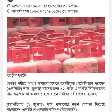
্জ জাল টাকা ও টাকা তৈরির সরঞ্জামসহ আটক ২
আপলোড সময় : ০২-০৭-২০২৬ ০৫:৪২:৩৮ অপরাহ্ন
আপডেট সময় : ০২-০৭-২০২৬ ০৫:৪২:৩৮ অপরাহ্ন
র্ত মন্ত্রণালয়ের নতুন সচিব ওবায়দুর রহমানকে
নের ফুলেল শুভেচ্ছা
থেকে রাষ্ট্রপতি পদে মনোনীত মির্জা ফখরুল
মেশ্বরী নদীর পাড়ে ভাসমান অবস্থায় ব্যক্তির মরদেহ
 শ্রদ্ধা জানিয়ে গোল উদযাপন ডি পলের
ফাইল ফটো
রি সিটি কলেজে অভিভাবক সমাবেশে বক্তব্য দিতে
ভোক্তা পর্যায়ে আরও কমানো হয়েছে তরলীকৃত পেট্রোলিয়াম গ্যাসের
(এলপিজি) দাম। জুলাই মাসের জন্য ১২ কেজি এলপিজি সিলিন্ডারের
দাম ৩৫৭ টাকা কমিয়ে ১ হাজার ৫২৮ টাকা নির্ধারণ করা হয়েছে।
ষণ মামলায় তিনজনের যাবজ্জীবন
বৃহস্পতিবার (২ জুলাই) দাম কমানোর নতুন ঘোষণা দিয়েছে
বাংলাদেশ এনার্জি রেগুলেটরি কমিশন (বিইআরসি)।