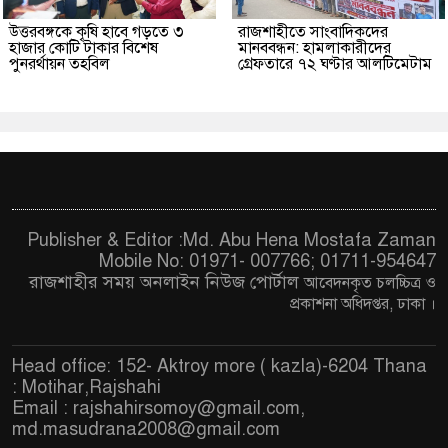
উত্তরবঙ্গকে কৃষি হাবে গড়তে ৩
রাজশাহীতে সাংবাদিকদের
হাজার কোটি টাকার বিশেষ
মানববন্ধন: হামলাকারীদের
পুনরর্থায়ন তহবিল
গ্রেফতারে ৭২ ঘণ্টার আলটিমেটাম
Publisher & Editor :Md. Abu Hena Mostafa Zaman
Mobile No: 01971- 007766; 01711-954647
রাজশাহীর সময় অনলাইন নিউজ পোর্টাল
আবেদনকৃত চ
লচ্চিত্র ও
প্রকাশনা অধিদপ্তর, ঢাকা
।
Head office: 152- Aktroy more ( kazla)-6204 Thana
: Motihar,Rajshahi
Email :
rajshahirsomoy@gmail.com
,
md.masudrana2008@gmail.com