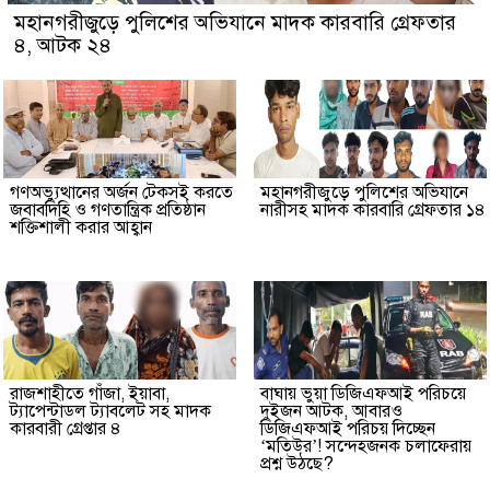
মহানগরীজুড়ে পুলিশের অভিযানে মাদক কারবারি গ্রেফতার
৪, আটক ২৪
গণঅভ্যুত্থানের অর্জন টেকসই করতে
মহানগরীজুড়ে পুলিশের অভিযানে
জবাবদিহি ও গণতান্ত্রিক প্রতিষ্ঠান
নারীসহ মাদক কারবারি গ্রেফতার ১৪
শক্তিশালী করার আহ্বান
রাজশাহীতে গাঁজা, ইয়াবা,
বাঘায় ভুয়া ডিজিএফআই পরিচয়ে
ট্যাপেন্টাডল ট্যাবলেট সহ মাদক
দুইজন আটক, আবারও
কারবারী গ্রেপ্তার ৪
ডিজিএফআই পরিচয় দিচ্ছেন
‘মতিউর’! সন্দেহজনক চলাফেরায়
প্রশ্ন উঠছে?