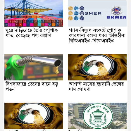
ঘুরে দাঁড়িয়েছে তৈরি পোশাক
গ্যাস-বিদ্যুৎ সংকটে পোশাক
খাত, বেড়েছে পণ্য রপ্তানি
কারখানা বন্ধের খবর ভিত্তিহীন:
বিজিএমইএ-বিকেএমইএ
বিশ্ববাজারে তেলের দামে বড়
আগস্ট মাসের জ্বালানি তেলের
পতন
দাম ঘোষণা