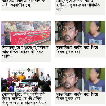
অভিনেত্রী নিকিতা রাওয়ালকে
মোহনপুরে ২নং ঘাসিগ্রাম
নারী অনুরাগীর চুমু
ইউনিয়ন কৃষকদলের পরিচিতি
সভা
নিয়ামতপুরে যথাযোগ্য মর্যাদায়
সাতক্ষীরায় নারীর ঘরে গিয়ে
আন্তর্জাতিক আদিবাসী দিবস
বিবস্ত্র যুবক ধরা
পালিত
গোদাগাড়ীতে বিশ্ব আদিবাসী
সাতক্ষীরায় নারীর ঘরে গিয়ে
দিবস পালিত, সাংবিধানিক
বিবস্ত্র যুবক ধরা
স্বীকৃতি ও ভূমি কমিশন গঠনের