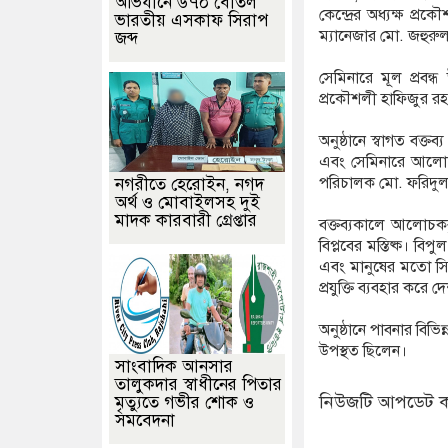
অভিযানে ৬৭০ বোতল
কেন্দ্রের অধ্যক্ষ প
ভারতীয় এসকাফ সিরাপ
ম্যানেজার মো. জহুর
জব্দ
সেমিনারে মূল প্রবন্
প্রকৌশলী হাফিজুর র
অনুষ্ঠানে স্বাগত বক্ত
এবং সেমিনারে আলোচ
পরিচালক মো. ফরিদু
নগরীতে হেরোইন, নগদ
অর্থ ও মোবাইলসহ দুই
মাদক কারবারী গ্রেপ্তার
বক্তব্যকালে আলোচকবৃন্
বিপ্লবের মস্তিষ্ক। বিপ
এবং মানুষের মতো সিদ্ধ
প্রযুক্তি ব্যবহার করে
অনুষ্ঠানে পাবনার বিভিন
উপস্থত ছিলেন।
সাংবাদিক আনসার
তালুকদার স্বাধীনের পিতার
নিউজটি আপডেট ক
মৃত্যুতে গভীর শোক ও
সমবেদনা