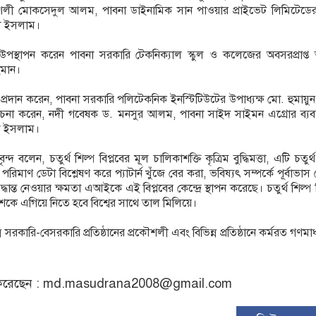
্রকৌশলী মোকসেদুল আলম, পাবনা ডাইনামিক সান পাওয়ার প্রাইভেট লিমিটেডের প
ুল ইসলাম।
ধ উপস্থাপন করেন পাবনা সরকারি টেকনিক্যাল স্কুল ও কলেজের অবসরপ্রাপ্ত অ
হমান।
ব্য প্রদান করেন, পাবনা সরকারি পলিটেকনিক ইনস্টিটিউটের উপাধ্যক্ষ মো. হুমায়ু
না করেন, নদী গবেষক ড. মনসুর আলম, পাবনা সাইদ সাইমন এগ্রোর ব্যবস্
ল ইসলাম।
দ বলেন, চতুর্থ শিল্প বিপ্লবের মূল চালিকাশক্তি কৃত্রিম বুদ্ধিমত্তা, এটি চতুর্থ
ুল পরিমাণ ডেটা বিশ্লেষণ করে প্যাটার্ন খুঁজে বের করা, ভবিষ্যৎ সম্পর্কে পূর্বাভাস
ান্ত নেওয়ার ক্ষমতা এআইকে এই বিপ্লবের কেন্দ্রে স্থাপন করেছে। চতুর্থ শিল্প ব
 দেশকে এগিয়ে নিতে হবে বিশ্বের সাথে তাল মিলিয়ে।
্ন সরকারি-বেসরকারি প্রতিষ্ঠানের প্রকৌশলী এবং বিভিন্ন প্রতিষ্ঠানে কর্মরত গণমাধ্
রেছেন :
md.masudrana2008@gmail.com