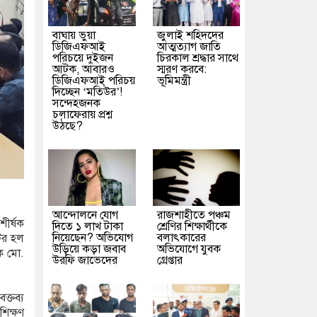
বাঘায় ভুয়া
জুলাই শহিদদের
ডিজিএফআই
আত্মত্যাগ জাতি
পরিচয়ে দুইজন
চিরকাল শ্রদ্ধার সাথে
আটক, আবারও
স্মরণ করবে:
ডিজিএফআই পরিচয়
ভূমিমন্ত্রী
দিচ্ছেন ‘মতিউর’!
সন্দেহজনক
চলাফেরায় প্রশ্ন
উঠছে?
আন্দোলনে যোগ
রাজশাহীতে পঞ্চম
শীর্ষক
দিতে ১ লাখ টাকা
শ্রেণির শিক্ষার্থীকে
নিয়েছেন? অভিযোগ
বলাৎকারের
ের হল
উড়িয়ে কড়া জবাব
অভিযোগে যুবক
সক মো.
উরফি জাভেদের
গ্রেপ্তার
ক্তব্য
শিক্ষণ