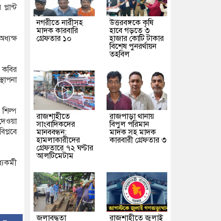
্লান্ট
নগরীতে নারীসহ
উত্তরবঙ্গকে কৃষি
মাদক কারবারি
হাবে গড়তে ৩
গ্রেফতার ১০
হাজার কোটি টাকার
ধ্যক্ষ
বিশেষ পুনরর্থায়ন
তহবিল
ন কবির
থাপনা
 শিল্প
রাজশাহীতে
রাজপাড়া থানায়
 দেওয়া
সাংবাদিকদের
বিপুল পরিমান
িপ্লবে
মানববন্ধন:
মাদক সহ মাদক
হামলাকারীদের
কারবারী গ্রেফতার ৩
গ্রেফতারে ৭২ ঘণ্টার
আলটিমেটাম
যকর্মী
জলাবদ্ধতা
রাজশাহীতে জুলাই