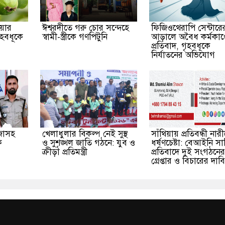
য়ার
ঈশ্বরদীতে গরু চোর সন্দেহে
ফিজিওথেরাপি সেন্টারে
ৃহবধূকে
স্বামী-স্ত্রীকে গণপিটুনি
আড়ালে অবৈধ কর্মকাণ্
প্রতিবাদ, গৃহবধূকে
নির্যাতনের অভিযোগ
জাসহ
খেলাধুলার বিকল্প নেই সুস্থ
সাঁথিয়ায় প্রতিবন্ধী নার
ক
ও সুশৃঙ্খল জাতি গঠনে: যুব ও
ধর্ষণচেষ্টা: বেআইনি স
ক্রীড়া প্রতিমন্ত্রী
প্রতিবাদে দুই সংগঠনের
গ্রেপ্তার ও বিচারের দাবি