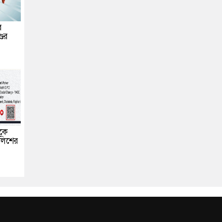
র
ডের
ীকে
ালিশের