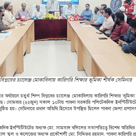
লাফেরায় প্রশ্ন উঠছে?
্যাফসহ নারী মাদক কারবারি গ্রেপ্তার
 বিপ্লবের চ্যালেঞ্জ মোকাবিলায় কারিগরি শিক্ষার ভূমিকা শীর্ষক সেমিনার
 অর্থায়নে চতুর্থ শিল্প বিপ্লবের চ্যালেঞ্জ মোকাবিলায় কারিগরি শিক্ষার ভূমিকা 
য়েছে। সোমবার (২২জুন) সকাল ১০টায় পাবনা সরকারি পলিটেকনিক ইনস্টিটিউট
ুষ্ঠিত হয়। সেমিনারে প্রধান অতিথি হিসেবে উপস্থিত ছিলেন পাবনা জেলা প্রশা
নিক ইনস্টিটিউটের অধ্যক্ষ মো. সামসাদ খলিলের সভাপতিত্বে বিশেষ অতিথির ব
াল স্কুল ও কলেজের অধ্যক্ষ প্রকৌশলী মো. সিদ্দিকুর রহমান, পাবনা কারিগরি প্র