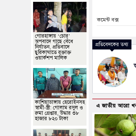
কমেন্ট বক্স
গোরহাঙ্গায় ‘চোর’
অপবাদে গাছে বেঁধে
প্রতিবেদকের তথ্য
নির্যাতন, প্রতিবাদে
ছুরিকাঘাতে রক্তাক্ত
ওয়ার্কশপ মালিক
কাশিয়াডাঙ্গায় হেরোইনসহ
এ জাতীয় আরো খ
স্বামী-স্ত্রী: গোলাম রসুল ও
রুমা গ্রেপ্তার, উদ্ধার ৩৮
হাজার ৮২০ টাকা