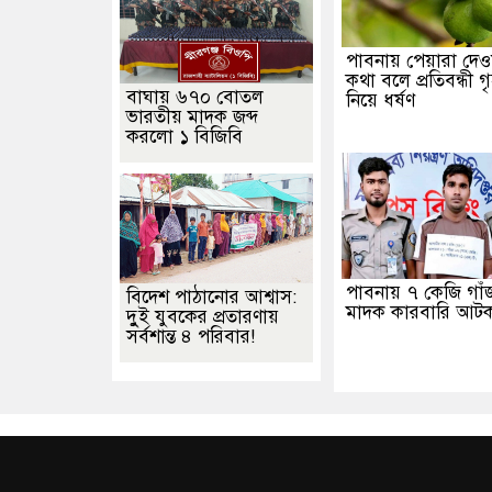
পাবনায় পেয়ারা দেও
কথা বলে প্রতিবন্ধী গ
বাঘায় ৬৭০ বোতল
নিয়ে ধর্ষণ
ভারতীয় মাদক জব্দ
করলো ১ বিজিবি
পাবনায় ৭ কেজি গাঁ
বিদেশ পাঠানোর আশ্বাস:
মাদক কারবারি আট
দুুই যুবকের প্রতারণায়
সর্বশান্ত ৪ পরিবার!