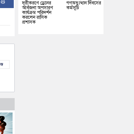
:
দূরীকরণে ড্রেনের
গণঅভ্যুত্থান দিবসের
আর্বজনা অপসারণ
কর্মসূচি
কার্যক্রম পরিদর্শন
করলেন রাসিক
প্রশাসক
উজ