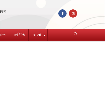
রাবণ
নোদন
অর্থনীতি
আরো