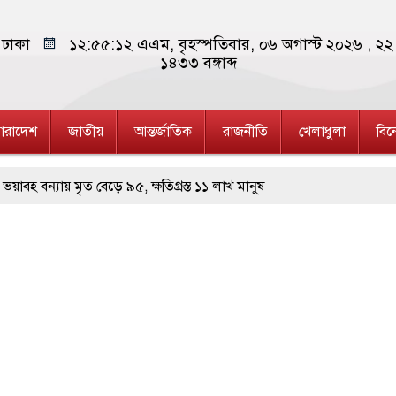
ঢাকা
১২:৫৫:১৩ এএম
, বৃহস্পতিবার, ০৬ অগাস্ট ২০২৬ ,
২২ 
১৪৩৩
বঙ্গাব্দ
ারাদেশ
জাতীয়
আন্তর্জাতিক
রাজনীতি
খেলাধুলা
বি
ত বেড়ে ৯৫, ক্ষতিগ্রস্ত ১১ লাখ মানুষ
নে ১৫৬ বোতল ভারতীয় মদ ও ৯০৯ পিস কসমেটিকস উদ্ধার
ষে দুই ইসরায়েলি রিজার্ভ সেনা নিহত, সীমান্তে উত্তেজনা বৃদ্ধি
 অভিনব কৌশলে লুকানো সোয়া কোটি টাকার ভারতীয় জিরা জব্দ
ব্যাটেই জবাব, অস্ট্রেলিয়ার বিপক্ষে মিরাজের দুর্দান্ত সেঞ্চুরি
ভিনিসিয়ুসকে দ্রুত সিদ্ধান্তের বার্তা রিয়ালের, চুক্তি নবায়নে জোর আলোচনা