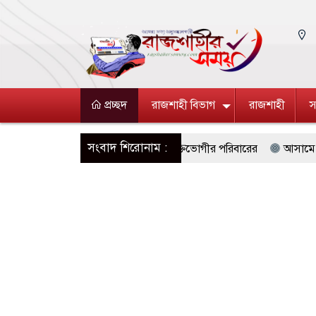
প্রচ্ছদ
রাজশাহী বিভাগ
রাজশাহী
স
সংবাদ শিরোনাম :
্ষক, সংবাদ সম্মেলনে ক্ষোভ ভুক্তভোগীর পরিবারের
আসামে ভয়াবহ বন্যায় মৃ
জ্ঞাত যুবকের মরদেহ উদ্ধার
জামালপুর সীমান্তে বিজিবির পৃথক অভিযা
আবেদন শুরু, ওমানে ৫ হাজার শ্রমিক নেওয়ার উদ্যোগ
দক্ষিণ লেবাননে সংঘর্
িশুকে ধর্ষণের অভিযোগে কেয়ারটেকার গ্রেপ্তার
বিজয়নগরে ডাম্পার ট্রাকে
্ড গড়ে মেসির জোড়া গোল, বড় জয় ইন্টার মায়ামির
অধিনায়কত্ব হারানোর পর 
দের জন্য আন্তর্জাতিক মানের জাতীয় প্যারা প্রতিযোগিতা আয়োজন করবে সরকার