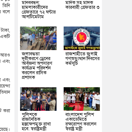
মানববন্ধন:
মাদক সহ মাদক
 তিনি
হামলাকারীদের
কারবারী গ্রেফতার ৩
ায় বলে
গ্রেফতারে ৭২ ঘণ্টার
আলটিমেটাম
টাকা,
 একটি
জলাবদ্ধতা
রাজশাহীতে জুলাই
ে আরও
দূরীকরণে ড্রেনের
গণঅভ্যুত্থান দিবসের
রে এবং
আর্বজনা অপসারণ
কর্মসূচি
কার্যক্রম পরিদর্শন
করলেন রাসিক
প্রশাসক
রা এবং
য়েন্দা
অভিযান
ট করা
পুলিশকে
বাংলাদেশ পুলিশ
রাজনৈতিক
একাডেমিতে
হস্তক্ষেপমুক্ত রাখা
বৃক্ষরোপণ করলেন
হবে: স্বরাষ্ট্রমন্ত্রী
স্বরাষ্ট্র মন্ত্রী
য়েছে।