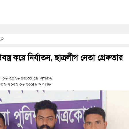
তারণা: বাংলাদেশিদের সতর্ক করল ঢাকাস্থ ভারতীয় হাইকমিশন
ষ্ট্রের নর্থ ক্যারোলাইনায় বন্দুক হামলায় নিহত ৩, একই পরিবারের সদস্যরা জড়িত
দপুরে কথিত মাদকবিরোধী অভিযানে প্রবাস ফেরত ব্যক্তির মৃত্যু, আটক ১
বিবস্ত্র করে নির্যাতন, ছাত্রলীগ নেতা গ্রেফতার
-০৬-২০২৬ ০৬:৩০:৫৯ অপরাহ্ন
০৬-২০২৬ ০৬:৩০:৫৯ অপরাহ্ন