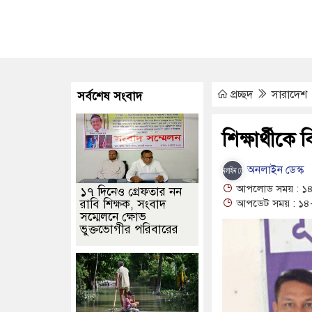
াগত দে আর নেই, শোকের ছায়া বাংলা লোকসংগীত অঙ্গনে
ভিসার নামে প্র
তীয় গ্রিডে গ্যাস সরবরাহ বেড়ে ৮০০ মিলিয়ন ঘনফুট
 কার্ড’ কর্মসূচি, চার বছরে অন্তর্ভুক্ত হবে ১ কোটি ৬০ লাখ পরিবার
যুক্তরা
প্রচ্ছদ
সারাদেশ
সর্বশেষ সংবাদ
ঠনের নেতৃবৃন্দের সঙ্গে সিটি কর্পোরেশনের প্রশাসকের সৌজন্য সাক্ষাৎ
চাঁ
মাসের মাথায় নববধূর ঝুলন্ত মরদেহ উদ্ধার
শিক্ষার্থীকে 
অনলাইন ডেস্ক
আপলোড সময় : ১৪
১৭ দিনেও গ্রেফতার নন
রাবি শিক্ষক, সংবাদ
আপডেট সময় : ১৪-
সম্মেলনে ক্ষোভ
ভুক্তভোগীর পরিবারের