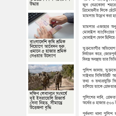
উদ্ধার
জুন নেত্রকোনা শহর
ত্রিমোহনীর দিকে হেঁ
মামলায় উল্লেখ করা হ
মামলার এজাহার অনুয
মোবাইল ব্যাংকিংয়ের
মোবাইল ফোন ছিনিয়ে 
বাংলাদেশি কৃষি শ্রমিক
নিয়োগে আবেদন শুরু,
ভুক্তভোগীর অভিযোগ
ওমানে ৫ হাজার শ্রমিক
নির্যাতন করে, জোরপূর্
নেওয়ার উদ্যোগ
বিবস্ত্র অবস্থায় তা
পুলিশ জানায়, ভুক্তভ
সাইবার সিকিউরিটি আই
তথ্য ও তথ্যপ্রযুক্তি
চালিয়ে তাকে গ্রেফতা
দক্ষিণ লেবাননে সংঘর্ষে
পুলিশের দাবি, গ্র
দুই ইসরায়েলি রিজার্ভ
সেনা নিহত, সীমান্তে
অর্থের ৪ হাজার ৫০০ ট
উত্তেজনা বৃদ্ধি
পূর্বধলা থানা পুলি