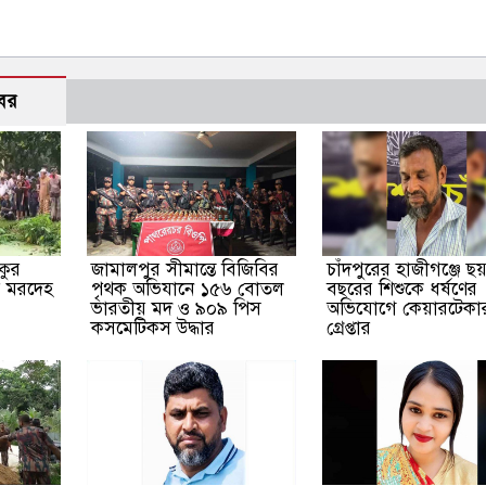
বর
কুর
জামালপুর সীমান্তে বিজিবির
চাঁদপুরের হাজীগঞ্জে ছ
র মরদেহ
পৃথক অভিযানে ১৫৬ বোতল
বছরের শিশুকে ধর্ষণের
ভারতীয় মদ ও ৯০৯ পিস
অভিযোগে কেয়ারটেকা
কসমেটিকস উদ্ধার
গ্রেপ্তার