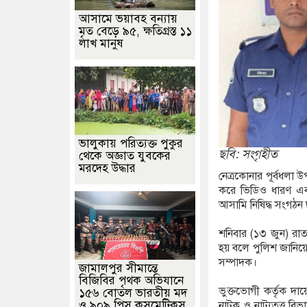
আসামে ভয়াবহ বন্যায়
মৃত বেড়ে ৯৫, ক্ষতিগ্রস্ত ১১
লাখ মানুষ
ভালুকায় পরিত্যক্ত পুকুর
ছবি: সংগৃহীত
থেকে অজ্ঞাত যুবকের
মরদেহ উদ্ধার
নেত্রকোনার পূর্বধলা উ
করে ভিডিও ধারণ এব
আসামি নিষিদ্ধ সংগঠন
শনিবার (১৩ জুন) রা
হয় বলে পুলিশ জানিয়ে
সম্পাদক।
জামালপুর সীমান্তে
বিজিবির পৃথক অভিযানে
ভুক্তভোগী কর্তৃক দায়
১৫৬ বোতল ভারতীয় মদ
ও ৯০৯ পিস কসমেটিকস
নাটক ও নাট্যতত্ত্ব ব