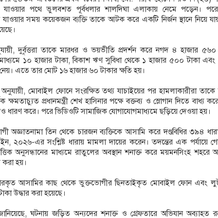
ে যাওয়ার পথে ভুলবশত পূর্বধলার শালদিঘা এলাকায় নেমে পড়েন। পরে
টে যাওয়ার সময় কয়েকজন ব্যক্তি তাকে আটক করে একটি নির্জন স্থানে নিয়ে য
য়েছে।
ায়ী, দুর্বৃত্তরা তাকে মারধর ও ভয়ভীতি প্রদর্শন করে নগদ ৪ হাজার ৫৬০ 
 মাধ্যমে ১০ হাজার টাকা, বিকাশ ঋণ সুবিধা থেকে ১ হাজার ৫০০ টাকা এবং
নেয়। এতে তার মোট ১৬ হাজার ৬০ টাকার ক্ষতি হয়।
 অনুযায়ী, মোবাইল ফোনে সংরক্ষিত তথ্য যাচাইয়ের পর হামলাকারীরা তাক
বক ক্ষমতাচ্যুত প্রধানমন্ত্রী শেখ হাসিনার পক্ষে বক্তব্য ও স্লোগান দিতে বাধ্য ক
র ভিডিও ধারণ করে। পরে ভিডিওটি সামাজিক যোগাযোগমাধ্যমে ছড়িয়ে দেওয়া হয়।
োগী অজ্ঞাতনামা তিন থেকে চারজন ব্যক্তিকে আসামি করে দণ্ডবিধির ৩৯৪ ধা
ন, ২০২৬-এর সংশ্লিষ্ট ধারায় মামলা দায়ের করেন। তদন্তের এক পর্যায়ে গো
 ভিত্তিক অনুসন্ধানের মাধ্যমে রাতুলের অবস্থান শনাক্ত করে ময়মনসিংহ শহরে 
র করা হয়।
েফতারকৃত আসামির কাছ থেকে ভুক্তভোগীর ছিনতাইকৃত মোবাইল ফোন এবং লু
াকা উদ্ধার করা হয়েছে।
শ জানিয়েছে, ঘটনায় জড়িত অন্যদের শনাক্ত ও গ্রেফতারে অভিযান অব্যাহত র