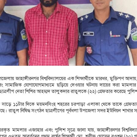
পজেলায় জাহাঙ্গীরনগর বিশ্ববিদ্যালয়ের এক শিক্ষার্থীকে মারধর, মুক্তিপণ আদায়, বি
ং সামাজিক যোগাযোগমাধ্যমে ছড়িয়ে দেওয়ার ঘটনায় দায়ের করা মামলার প
 ছাত্রলীগ নেতা শিশির আহম্মদ তালুকদার রাতুলকে (২২) গ্রেফতার করেছে পুলি
ত সাড়ে ১১টার দিকে ময়মনসিংহ শহরের চরপাড়া এলাকা থেকে তাকে গ্রেফতা
ছে। রাতুল নিষিদ্ধ সংগঠন ছাত্রলীগের পূর্বধলা উপজেলা সদর ইউনিয়ন শাখার 
েরকৃত মামলার এজাহার এবং পুলিশ সূত্রে জানা যায়, জাহাঙ্গীরনগর বিশ্ববিদ্
িভাগের ৫৪তম আবর্তনের প্রথম বর্ষের শিক্ষার্থী মো. শরীফ হোসেন রওশন (২০)