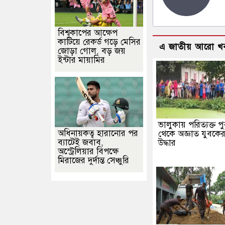
বিশ্বকাপের আক্ষেপ
কাটিয়ে রেকর্ড গড়ে মেসির
এ জাতীয় আরো খ
জোড়া গোল, বড় জয়
ইন্টার মায়ামির
ভালুকায় পরিত্যক্ত পু
অধিনায়কত্ব হারানোর পর
থেকে অজ্ঞাত যুবকে
ব্যাটেই জবাব,
উদ্ধার
অস্ট্রেলিয়ার বিপক্ষে
মিরাজের দুর্দান্ত সেঞ্চুরি