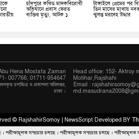
রাকে
চাঁদপুরে কথিত মাদকবিরোধী
টাঙ্গাইলে প্রেমের পর ব
ানো
অভিযানে প্রবাস ফেরত
তিন মাসের মাথায় নবব
ভারতীয়
ব্যক্তির মৃত্যু, আটক ১
ঝুলন্ত মরদেহ উদ্ধার
. Abu Hena Mostafa Zaman
Head office: 152- Aktroy 
71- 007766; 01711-954647
Motihar,Rajshahi
Email :
rajshahirsomoy@
দনকৃত চ
লচ্চিত্র ও প্রকাশনা অধিদপ্তর,
md.masudrana2008@gma
ঢাকা
।
served © RajshahirSomoy | NewsScript Developed BY
Th
ম্প্রচার চলছে । পরীক্ষামূলক সম্প্রচার চলছে । পরীক্ষামূলক সম্প্রচার চলছে । 