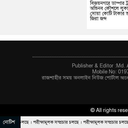
বিজয়নগরে ডাম্পার ট্
অভিনব কৌশলে লুক
সোয়া কোটি টাকার 
জিরা জব্দ
Publisher & Editor :Md
Mobile No: 019
রাজশাহীর সময় অনলাইন নিউজ পোর্টাল
আবে
© All rights re
নোটিশ
। পরীক্ষামূলক সম্প্রচার চলছে । পরীক্ষামূলক সম্প্রচার চলছে । পরীক্ষামূলক স