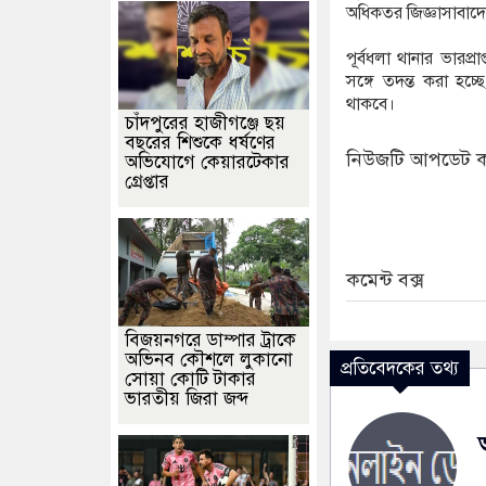
অধিকতর জিজ্ঞাসাবাদ
পূর্বধলা থানার ভারপ্র
সঙ্গে তদন্ত করা হচ্
থাকবে।
চাঁদপুরের হাজীগঞ্জে ছয়
বছরের শিশুকে ধর্ষণের
নিউজটি আপডেট ক
অভিযোগে কেয়ারটেকার
গ্রেপ্তার
কমেন্ট বক্স
বিজয়নগরে ডাম্পার ট্রাকে
অভিনব কৌশলে লুকানো
প্রতিবেদকের তথ্য
সোয়া কোটি টাকার
ভারতীয় জিরা জব্দ