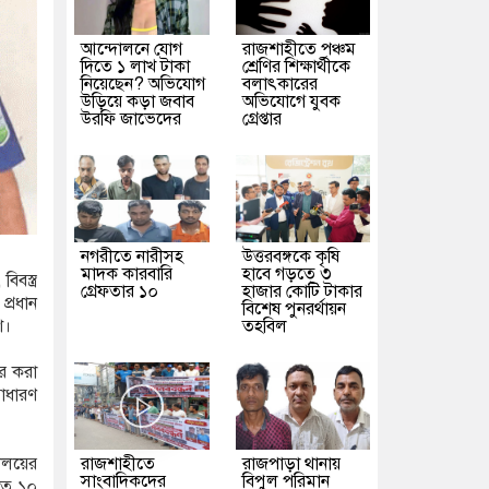
আন্দোলনে যোগ
রাজশাহীতে পঞ্চম
দিতে ১ লাখ টাকা
শ্রেণির শিক্ষার্থীকে
নিয়েছেন? অভিযোগ
বলাৎকারের
উড়িয়ে কড়া জবাব
অভিযোগে যুবক
উরফি জাভেদের
গ্রেপ্তার
নগরীতে নারীসহ
উত্তরবঙ্গকে কৃষি
মাদক কারবারি
হাবে গড়তে ৩
বস্ত্র
গ্রেফতার ১০
হাজার কোটি টাকার
্রধান
বিশেষ পুনরর্থায়ন
তহবিল
শ।
র করা
সাধারণ
রাজশাহীতে
রাজপাড়া থানায়
যালয়ের
সাংবাদিকদের
বিপুল পরিমান
 গত ১০