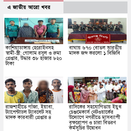
এ জাতীয় আরো খবর
কাশিয়াডাঙ্গায় হেরোইনসহ
বাঘায় ৬৭০ বোতল ভারতীয়
স্বামী-স্ত্রী: গোলাম রসুল ও রুমা
মাদক জব্দ করলো ১ বিজিবি
গ্রেপ্তার, উদ্ধার ৩৮ হাজার ৮২০
টাকা
রাজশাহীতে গাঁজা, ইয়াবা,
রাসিকের সহযোগিতায় ইয়ুথ
ট্যাপেন্টাডল ট্যাবলেট সহ
চেঞ্জমেকার্স নেটওয়ার্কের
মাদক কারবারী গ্রেপ্তার ৪
উদ্যোগে নগরীতে মাসব্যাপী
বৃক্ষরোপণ ও চারা বিতরণ
কর্মসূচির উদ্বোধন