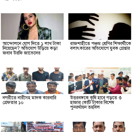
আন্দোলনে যোগ দিতে ১ লাখ টাকা
রাজশাহীতে পঞ্চম শ্রেণির শিক্ষার্থীকে
নিয়েছেন? অভিযোগ উড়িয়ে কড়া
বলাৎকারের অভিযোগে যুবক গ্রেপ্তার
জবাব উরফি জাভেদের
নগরীতে নারীসহ মাদক কারবারি
উত্তরবঙ্গকে কৃষি হাবে গড়তে ৩
গ্রেফতার ১০
হাজার কোটি টাকার বিশেষ
পুনরর্থায়ন তহবিল