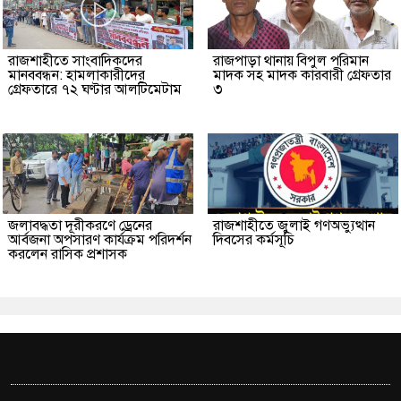
রাজশাহীতে সাংবাদিকদের
রাজপাড়া থানায় বিপুল পরিমান
মানববন্ধন: হামলাকারীদের
মাদক সহ মাদক কারবারী গ্রেফতার
গ্রেফতারে ৭২ ঘণ্টার আলটিমেটাম
৩
জলাবদ্ধতা দূরীকরণে ড্রেনের
রাজশাহীতে জুলাই গণঅভ্যুত্থান
আর্বজনা অপসারণ কার্যক্রম পরিদর্শন
দিবসের কর্মসূচি
করলেন রাসিক প্রশাসক