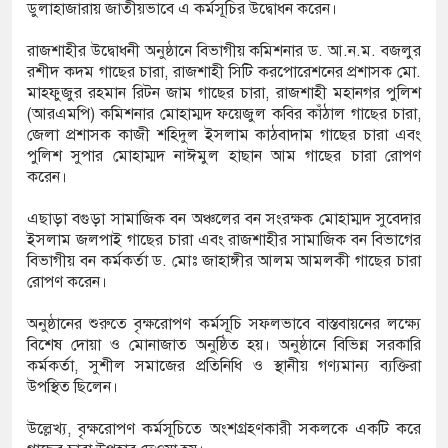
ডুলাহাজারায় জাতীয়ভাবে এ কর্মসূচির উদ্বোধন করেন।
 মাদক কারবারী গ্রেপ্তার, ৬
রাজশাহীর উদ্বোধনী অনুষ্ঠানে বিভাগীয় কমিশনার ড. আ.ন.ম. বজলুর
ল, ইয়াবা ও গাঁজাসহ ৬ মাদক কারবারি
রশীদ কদম গাছের চারা, রাজশাহী সিটি করপোরেশনের প্রশাসক মো.
মাহফুজুর রহমান রিটন জাম গাছের চারা, রাজশাহী মহানগর পুলিশ
(আরএমপি) কমিশনার মোহাম্মদ ফয়েজুল কবির কাঁঠাল গাছের চারা,
জেলা প্রশাসক কাজী শহিদুল ইসলাম কাঠবাদাম গাছের চারা এবং
্ছেদ বন্ধের দাবিতে রাজশাহীতে মানববন্ধন
পুলিশ সুপার মোহাম্মদ নাঈমুল হাছান আম গাছের চারা রোপণ
করেন।
এছাড়া বগুড়া সামাজিক বন অঞ্চলের বন সংরক্ষক মোহাম্মদ সুবেদার
ইসলাম জলপাই গাছের চারা এবং রাজশাহীর সামাজিক বন বিভাগের
বিভাগীয় বন কর্মকর্তা ড. মোঃ জাহাঙ্গীর আলম আমলকী গাছের চারা
রোপণ করেন।
অনুষ্ঠানের শুরুতে বৃক্ষরোপণ কর্মসূচি সফলভাবে বাস্তবায়নের লক্ষ্যে
বিশেষ দোয়া ও মোনাজাত অনুষ্ঠিত হয়। অনুষ্ঠানে বিভিন্ন সরকারি
কর্মকর্তা, সুশীল সমাজের প্রতিনিধি ও স্থানীয় গণ্যমান্য ব্যক্তিরা
উপস্থিত ছিলেন।
উল্লেখ্য, বৃক্ষরোপণ কর্মসূচিতে অংশগ্রহণকারী সকলকে একটি করে