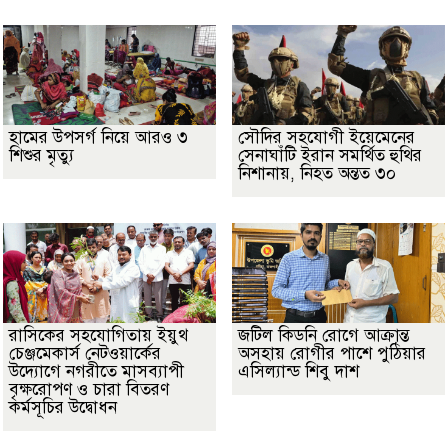
হামের উপসর্গ নিয়ে আরও ৩
সৌদির সহযোগী ইয়েমেনের
শিশুর মৃত্যু
সেনাঘাঁটি ইরান সমর্থিত হুথির
নিশানায়, নিহত অন্তত ৩০
রাসিকের সহযোগিতায় ইয়ুথ
জটিল কিডনি রোগে আক্রান্ত
চেঞ্জমেকার্স নেটওয়ার্কের
অসহায় রোগীর পাশে পুঠিয়ার
উদ্যোগে নগরীতে মাসব্যাপী
এসিল্যান্ড শিবু দাশ
বৃক্ষরোপণ ও চারা বিতরণ
কর্মসূচির উদ্বোধন