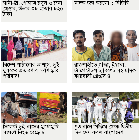
স্বামী-স্ত্রী: গোলাম রসুল ও রুমা
মাদক জব্দ করলো ১ বিজিবি
গ্রেপ্তার, উদ্ধার ৩৮ হাজার ৮২০
টাকা
বিদেশ পাঠানোর আশ্বাস: দুুই
রাজশাহীতে গাঁজা, ইয়াবা,
যুবকের প্রতারণায় সর্বশান্ত ৪
ট্যাপেন্টাডল ট্যাবলেট সহ মাদক
পরিবার!
কারবারী গ্রেপ্তার ৪
সিলেটে দুই বাসের মুখোমুখি
৭৩ রানে পিছিয়ে থেকে দ্বিতীয়
সংঘর্ষে নিহত বেড়ে ৯
দিন শেষ করল বাংলাদেশ