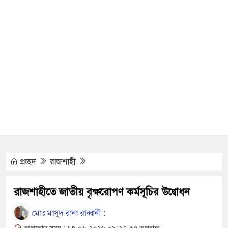
ুখি সংঘর্ষে নিহত বেড়ে ৯
্বিতীয় দিন শেষ করল বাংলাদেশ
৩ শিশুর মৃত্যু
সেনাঘাঁটি ইরান সমর্থিত হুথির নিশানায়,
 চেঞ্জমেকার্স নেটওয়ার্কের উদ্যোগে
ণ ও চারা বিতরণ কর্মসূচির উদ্বোধন
প্রচ্ছদ
রাজশাহী
্ত অসহায় রোগীর পাশে পুঠিয়ার এসিল্যান্ড
রাজশাহীতে জাতীয় বৃক্ষরোপণ কর্মসূচির উদ্বোধন
ই পরিচয়ে দুইজন আটক, আবারও
মোঃ মাসুদ রানা রাব্বানী :