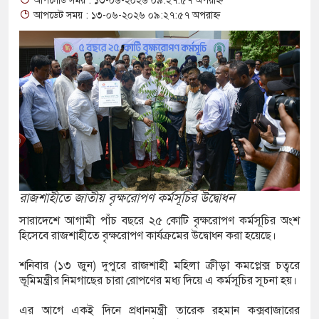
আপলোড সময় : ১৩-০৬-২০২৬ ০৯:২৭:৫৭ অপরাহ্ন
‘মতিউর’! সন্দেহজনক চলাফেরায় প্রশ্ন
আপডেট সময় : ১৩-০৬-২০২৬ ০৯:২৭:৫৭ অপরাহ্ন
অনুমোদনহীন দই, মিষ্টি ও ঘি বিক্রেতাকে
্যাফসহ নারী মাদক কারবারি গ্রেপ্তার
টাকাসহ ২ ছিনতাইকারী গ্রেফতার
ী উদ্যোক্তা মেলা সমাপ্ত
রাজশাহীতে জাতীয় বৃক্ষরোপণ কর্মসূচির উদ্বোধন
সবুজ ও নিরাপদ নগরী হিসেবে গড়ে তুলতে
সারাদেশে আগামী পাঁচ বছরে ২৫ কোটি বৃক্ষরোপণ কর্মসূচির অংশ
হিসেবে রাজশাহীতে বৃক্ষরোপণ কার্যক্রমের উদ্বোধন করা হয়েছে।
সিক প্রশাসকের
শনিবার (১৩ জুন) দুপুরে রাজশাহী মহিলা ক্রীড়া কমপ্লেক্স চত্বরে
গণঅভ্যুত্থান সম্পর্কিত বিজয় মিছিল
ভূমিমন্ত্রীর নিমগাছের চারা রোপণের মধ্য দিয়ে এ কর্মসূচির সূচনা হয়।
এর আগে একই দিনে প্রধানমন্ত্রী তারেক রহমান কক্সবাজারের