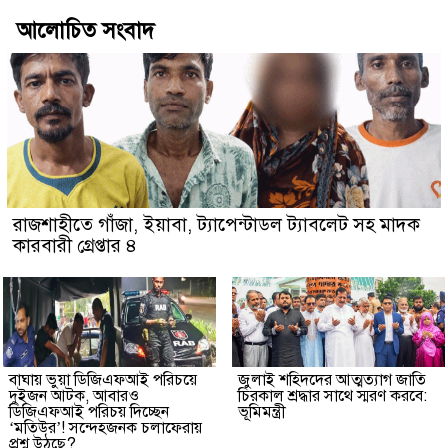
আলোচিত সংবাদ
রাজশাহীতে গাঁজা, ইয়াবা, ট্যাপেন্টাডল ট্যাবলেট সহ মাদক
কারবারী গ্রেপ্তার ৪
বাঘায় ভুয়া ডিজিএফআই পরিচয়ে
জুলাই শহিদদের আত্মত্যাগ জাতি
দুইজন আটক, আবারও
চিরকাল শ্রদ্ধার সাথে স্মরণ করবে:
ডিজিএফআই পরিচয় দিচ্ছেন
ভূমিমন্ত্রী
‘মতিউর’! সন্দেহজনক চলাফেরায়
প্রশ্ন উঠছে?