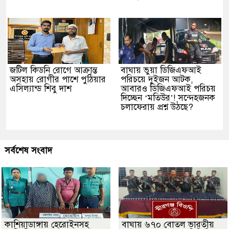
জটিল কিডনি রোগে আক্রান্ত
বাঘায় ভুয়া ডিজিএফআই
অসহায় রোগীর পাশে পুঠিয়ার
পরিচয়ে দুইজন আটক,
এসিল্যান্ড শিবু দাশ
আবারও ডিজিএফআই পরিচয়
দিচ্ছেন ‘মতিউর’! সন্দেহজনক
চলাফেরায় প্রশ্ন উঠছে?
সর্বশেষ সংবাদ
কাশিয়াডাঙ্গায় হেরোইনসহ
বাঘায় ৬৭০ বোতল ভারতীয়