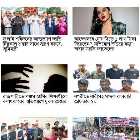
জুলাই শহিদদের আত্মত্যাগ জাতি
আন্দোলনে যোগ দিতে ১ লাখ টাকা
চিরকাল শ্রদ্ধার সাথে স্মরণ করবে:
নিয়েছেন? অভিযোগ উড়িয়ে কড়া
ভূমিমন্ত্রী
জবাব উরফি জাভেদের
রাজশাহীতে পঞ্চম শ্রেণির শিক্ষার্থীকে
নগরীতে নারীসহ মাদক কারবারি
বলাৎকারের অভিযোগে যুবক গ্রেপ্তার
গ্রেফতার ১০