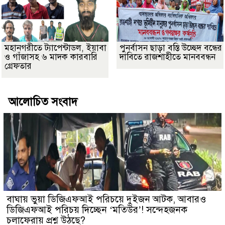
মহানগরীতে ট্যাপেন্টাডল, ইয়াবা
পুনর্বাসন ছাড়া বস্তি উচ্ছেদ বন্ধের
ও গাঁজাসহ ৬ মাদক কারবারি
দাবিতে রাজশাহীতে মানববন্ধন
গ্রেফতার
আলোচিত সংবাদ
বাঘায় ভুয়া ডিজিএফআই পরিচয়ে দুইজন আটক, আবারও
ডিজিএফআই পরিচয় দিচ্ছেন ‘মতিউর’! সন্দেহজনক
চলাফেরায় প্রশ্ন উঠছে?