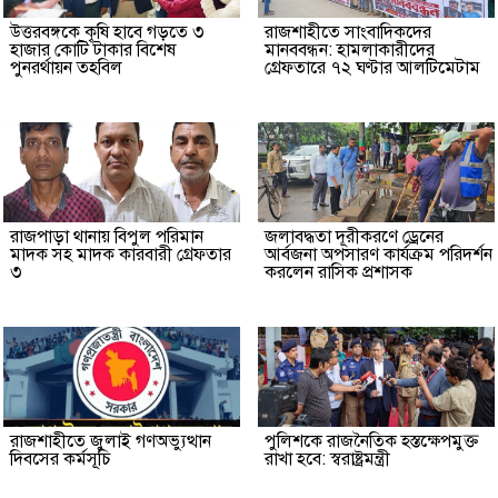
উত্তরবঙ্গকে কৃষি হাবে গড়তে ৩
রাজশাহীতে সাংবাদিকদের
হাজার কোটি টাকার বিশেষ
মানববন্ধন: হামলাকারীদের
পুনরর্থায়ন তহবিল
গ্রেফতারে ৭২ ঘণ্টার আলটিমেটাম
রাজপাড়া থানায় বিপুল পরিমান
জলাবদ্ধতা দূরীকরণে ড্রেনের
মাদক সহ মাদক কারবারী গ্রেফতার
আর্বজনা অপসারণ কার্যক্রম পরিদর্শন
৩
করলেন রাসিক প্রশাসক
রাজশাহীতে জুলাই গণঅভ্যুত্থান
পুলিশকে রাজনৈতিক হস্তক্ষেপমুক্ত
দিবসের কর্মসূচি
রাখা হবে: স্বরাষ্ট্রমন্ত্রী