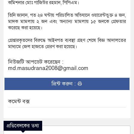
কমিশনার মোঃ গাজিউর রহমান, পিপিএম।
তার
তিনি জানান, গত ২৪ ঘন্টায় পরিচালিত অভিযানে ওয়ারেন্টভুক্ত ৪ জন,
্পার ট্রাকে অভিনব কৌশলে লুকানো সোয়া কোটি
মাদক মামলায় ২ জন এবং অন্যান্য মামলায় ১৫ জনকে গ্রেফতার
করেছে করা হয়েছে।
রা জব্দ
গ্রেপ্তারকৃতদের বিরুদ্ধে আইনগত ব্যবস্থা গ্রহণ শেষে বিজ্ঞ আদালতের
ক্ষেপ কাটিয়ে রেকর্ড গড়ে মেসির জোড়া গোল, বড় জয়
মাধ্যমে জেল হাজতে প্রেরণ করা হয়েছে।
নিউজটি আপডেট করেছেন :
md.masudrana2008@gmail.com
রানোর পর ব্যাটেই জবাব, অস্ট্রেলিয়ার বিপক্ষে মিরাজের
প্রিন্ট করুন :
কমেন্ট বক্স
প্রতিবেদকের তথ্য