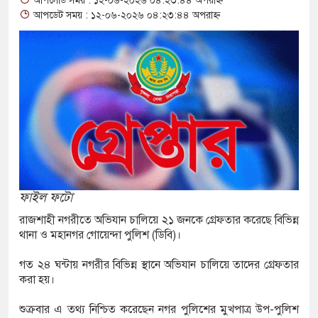
আপলোড সময় : ১২-০৬-২০২৬ ০৪:২৩:৪৪ অপরাহ্ন
ফতার নন রাবি শিক্ষক, সংবাদ সম্মেলনে ক্ষোভ
আপডেট সময় : ১২-০৬-২০২৬ ০৪:২৩:৪৪ অপরাহ্ন
বারের
ন্যায় মৃত বেড়ে ৯৫, ক্ষতিগ্রস্ত ১১ লাখ মানুষ
যক্ত পুকুর থেকে অজ্ঞাত যুবকের মরদেহ উদ্ধার
ান্তে বিজিবির পৃথক অভিযানে ১৫৬ বোতল ভারতীয়
কসমেটিকস উদ্ধার
ি শ্রমিক নিয়োগে আবেদন শুরু, ওমানে ৫ হাজার শ্রমিক
ফাইল ফটো
রাজশাহী নগরীতে অভিযান চালিয়ে ২১ জনকে গ্রেফতার করেছে বিভিন্ন
থানা ও মহানগর গোয়েন্দা পুলিশ (ডিবি)।
ে সংঘর্ষে দুই ইসরায়েলি রিজার্ভ সেনা নিহত, সীমান্তে
গত ২৪ ঘন্টায় নগরীর বিভিন্ন স্থানে অভিযান চালিয়ে তাদের গ্রেফতার
করা হয়।
জীগঞ্জে ছয় বছরের শিশুকে ধর্ষণের অভিযোগে
শুক্রবার এ তথ্য নিশ্চিত করেছেন নগর পুলিশের মুখপাত্র উপ-পুলিশ