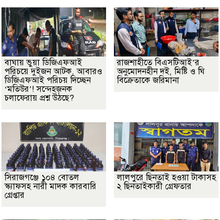
বাঘায় ভুয়া ডিজিএফআই
রাজশাহীতে বিএসটিআই’র
পরিচয়ে দুইজন আটক, আবারও
অনুমোদনহীন দই, মিষ্টি ও ঘি
ডিজিএফআই পরিচয় দিচ্ছেন
বিক্রেতাকে জরিমানা
‘মতিউর’! সন্দেহজনক
চলাফেরায় প্রশ্ন উঠছে?
সিরাজগঞ্জে ১০৪ বোতল
লালপুরে ছিনতাই হওয়া টাকাসহ
স্ক্যাফসহ নারী মাদক কারবারি
২ ছিনতাইকারী গ্রেফতার
গ্রেপ্তার