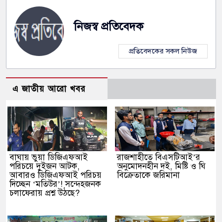
নিজস্ব প্রতিবেদক
প্রতিবেদকের সকল নিউজ
এ জাতীয় আরো খবর
বাঘায় ভুয়া ডিজিএফআই
রাজশাহীতে বিএসটিআই’র
পরিচয়ে দুইজন আটক,
অনুমোদনহীন দই, মিষ্টি ও ঘি
আবারও ডিজিএফআই পরিচয়
বিক্রেতাকে জরিমানা
দিচ্ছেন ‘মতিউর’! সন্দেহজনক
চলাফেরায় প্রশ্ন উঠছে?