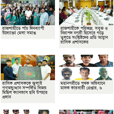
রাজশাহীতে পাঁচ দিনব্যাপী
রাজশাহীকে পরিচ্ছন্ন, সবুজ ও
উদ্যোক্তা মেলা সমাপ্ত
নিরাপদ নগরী হিসেবে গড়ে
তুলতে সংশ্লিষ্টদের প্রতি আহ্বান
রাসিক প্রশাসকের
রাসিক প্রশাসককে জুলাই
মহানগরীতে পৃথক অভিযানে
গণঅভ্যুত্থান সম্পর্কিত বিজয়
মাদক কারবারী গ্রেপ্তার, ৬
মিছিল ক্যানভাস ছবি উপহার
প্রদান