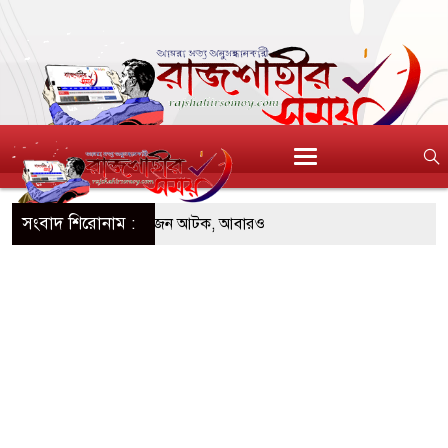
সংবাদ শিরোনাম :
ডিজিএফআই পরিচয়ে দুইজন আটক, আবারও
 দিচ্ছেন ‘মতিউর’! সন্দেহজনক চলাফেরায় প্রশ্ন
এসটিআই’র অনুমোদনহীন দই, মিষ্টি ও ঘি বিক্রেতাকে
৪ বোতল স্ক্যাফসহ নারী মাদক কারবারি গ্রেপ্তার