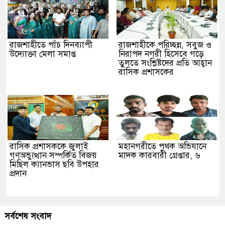
রাজশাহীতে পাঁচ দিনব্যাপী
রাজশাহীকে পরিচ্ছন্ন, সবুজ ও
উদ্যোক্তা মেলা সমাপ্ত
নিরাপদ নগরী হিসেবে গড়ে
তুলতে সংশ্লিষ্টদের প্রতি আহ্বান
রাসিক প্রশাসকের
রাসিক প্রশাসককে জুলাই
মহানগরীতে পৃথক অভিযানে
গণঅভ্যুত্থান সম্পর্কিত বিজয়
মাদক কারবারী গ্রেপ্তার, ৬
মিছিল ক্যানভাস ছবি উপহার
প্রদান
সর্বশেষ সংবাদ