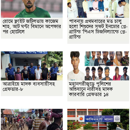
রোমে ফ্লাইট জটিলতায় কাজেম
পাবনায় প্রথমবারের মত চালু
শাহ, আট ঘণ্টা বিমানে অপেক্ষার
হলো শিশুদের সফট ইনডোর প্লে-
পর হোটেলে
গ্রাউন্ড 'পিএস ডিজনিল্যান্ডে প্লে-
গ্রাউন্ড
আত্রাইয়ে মাদক ব্যবসায়ীসহ
মহানগরীজুড়ে পুলিশের
গ্রেফতার-৮
অভিযানে নারীসহ মাদক
কারবারি গ্রেফতার ১৪