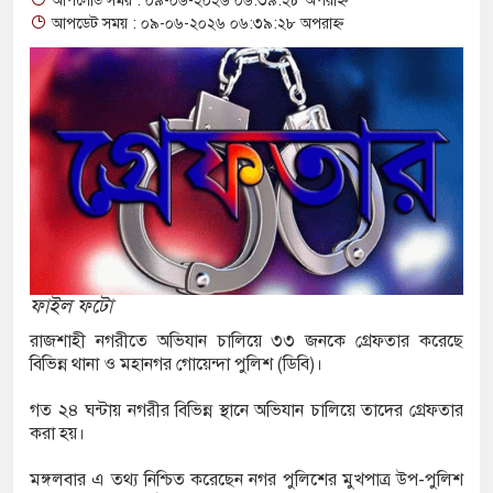
আপলোড সময় : ০৯-০৬-২০২৬ ০৬:৩৯:২৮ অপরাহ্ন
া ভাগাভাগি নিয়ে দ্বন্দ্ব, ছুরিকাঘাতে যুবলীগ নেতা
আপডেট সময় : ০৯-০৬-২০২৬ ০৬:৩৯:২৮ অপরাহ্ন
শি অভিযানের সময় পাঁচতলা ভবন থেকে পড়ে ছাত্রদল
ন্ত কমিটি গঠন
ও ৪ শিশুর মৃত্যু, নতুন আক্রান্ত ৭৭৬
নিটি পুলিশিং সভা
 ৬৭ কেজি গাঁজাসহ মাদক কারবারি আটক, পিকআপ জব্দ
ফাইল ফটো
জ্জীবন সাজাপ্রাপ্ত আসামি ময়মনসিংহে গ্রেপ্তার
রাজশাহী নগরীতে অভিযান চালিয়ে ৩৩ জনকে গ্রেফতার করেছে
বিভিন্ন থানা ও মহানগর গোয়েন্দা পুলিশ (ডিবি)।
একাদশের বিপক্ষে বাংলাদেশের লজ্জাজনক হার, ৫৪
গত ২৪ ঘন্টায় নগরীর বিভিন্ন স্থানে অভিযান চালিয়ে তাদের গ্রেফতার
করা হয়।
িয়ে পাচারের প্রস্তুতি, তরুণীর পেট থেকে মিলল ৪১০০
মঙ্গলবার এ তথ্য নিশ্চিত করেছেন নগর পুলিশের মুখপাত্র উপ-পুলিশ