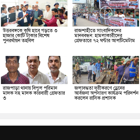
উত্তরবঙ্গকে কৃষি হাবে গড়তে ৩
রাজশাহীতে সাংবাদিকদের
হাজার কোটি টাকার বিশেষ
মানববন্ধন: হামলাকারীদের
পুনরর্থায়ন তহবিল
গ্রেফতারে ৭২ ঘণ্টার আলটিমেটাম
রাজপাড়া থানায় বিপুল পরিমান
জলাবদ্ধতা দূরীকরণে ড্রেনের
মাদক সহ মাদক কারবারী গ্রেফতার
আর্বজনা অপসারণ কার্যক্রম পরিদর্শন
৩
করলেন রাসিক প্রশাসক