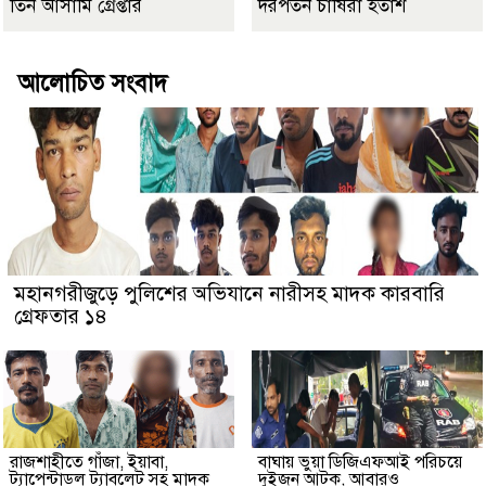
তিন আসামি গ্রেপ্তার
দরপতন চাষিরা হতাশ
আলোচিত সংবাদ
মহানগরীজুড়ে পুলিশের অভিযানে নারীসহ মাদক কারবারি
গ্রেফতার ১৪
রাজশাহীতে গাঁজা, ইয়াবা,
বাঘায় ভুয়া ডিজিএফআই পরিচয়ে
ট্যাপেন্টাডল ট্যাবলেট সহ মাদক
দুইজন আটক, আবারও