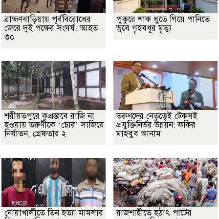
ব্রাহ্মণবাড়িয়ায় পূর্ববিরোধের
পুকুরে শাক ধুতে গিয়ে পানিতে
জেরে দুই পক্ষের সংঘর্ষ, আহত
ডুবে গৃহবধূর মৃত্যু
৩০
শরীয়তপুরে কুপ্রস্তাবে রাজি না
তরুণদের নেতৃত্বেই টেকসই
হওয়ায় তরুণীকে ‘চোর’ সাজিয়ে
প্রযুক্তিনির্ভর উন্নয়ন: ফকির
নির্যাতন, গ্রেফতার ২
মাহবুব আনাম
নোয়াখালীতে তিন হত্যা মামলার
রাজশাহীতে হঠাৎ পাটের