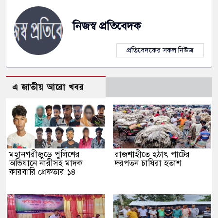
নিজস্ব প্রতিবেদক
প্রতিবেদকের সকল নিউজ
এ জাতীয় আরো খবর
মহানগরীজুড়ে পুলিশের
রাজশাহীতে হঠাৎ পাটের
অভিযানে নারীসহ মাদক
দরপতন চাষিরা হতাশ
কারবারি গ্রেফতার ১৪