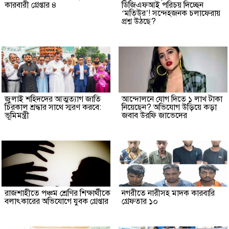
কারবারী গ্রেপ্তার ৪
ডিজিএফআই পরিচয় দিচ্ছেন
‘মতিউর’! সন্দেহজনক চলাফেরায়
প্রশ্ন উঠছে?
জুলাই শহিদদের আত্মত্যাগ জাতি
আন্দোলনে যোগ দিতে ১ লাখ টাকা
চিরকাল শ্রদ্ধার সাথে স্মরণ করবে:
নিয়েছেন? অভিযোগ উড়িয়ে কড়া
ভূমিমন্ত্রী
জবাব উরফি জাভেদের
রাজশাহীতে পঞ্চম শ্রেণির শিক্ষার্থীকে
নগরীতে নারীসহ মাদক কারবারি
বলাৎকারের অভিযোগে যুবক গ্রেপ্তার
গ্রেফতার ১০