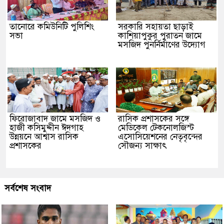
তানোরে কমিউনিটি পুলিশিং
সরকারি সহায়তা ছাড়াই
সভা
কাশিয়াপুকুর পুরাতন জামে
মসজিদ পুনর্নির্মাণের উদ্যোগ
ফিরোজাবাদ জামে মসজিদ ও
​রাসিক প্রশাসকের সঙ্গে
হাজী কসিমুদ্দীন ঈদগাহ
মেডিকেল টেকনোলজিস্ট
উন্নয়নে আশ্বাস রাসিক
এসোসিয়েশনের নেতৃবৃন্দের
প্রশাসকের
সৌজন্য সাক্ষাৎ
সর্বশেষ সংবাদ