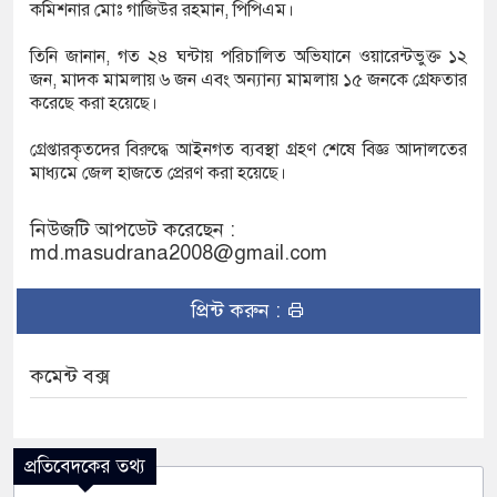
কমিশনার মোঃ গাজিউর রহমান, পিপিএম।
তিনি জানান, গত ২৪ ঘন্টায় পরিচালিত অভিযানে ওয়ারেন্টভুক্ত ১২
একরজুড়ে নতুন বিসিক শিল্প পার্ক, শীতেই কাজ শুরুর
জন, মাদক মামলায় ৬ জন এবং অন্যান্য মামলায় ১৫ জনকে
গ্রেফতার
করেছে করা হয়েছে।
্ত্রী
গ্রেপ্তারকৃতদের বিরুদ্ধে আইনগত ব্যবস্থা গ্রহণ শেষে বিজ্ঞ আদালতের
মাধ্যমে জেল হাজতে প্রেরণ করা হয়েছে।
নিউজটি আপডেট করেছেন :
md.masudrana2008@gmail.com
প্রিন্ট করুন :
কমেন্ট বক্স
প্রতিবেদকের তথ্য